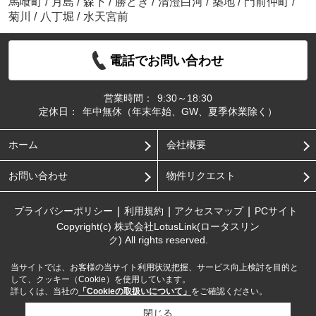
馬喰町
/
月島
/
森下
/
勝どき
/
清澄白河
/
築地
/
門前仲町
/
菊川
/
八丁堀
/
水天宮前
電話でお問い合わせ
営業時間：
9:30～18:30
定休日：
年中無休（年末年始、GW、夏季休業除く）
ホーム
会社概要
お問い合わせ
物件リクエスト
プライバシーポリシー
利用規約
アクセスマップ
PCサイト
Copyright(c) 株式会社LotusLink(ロータスリン
ク) All rights reserved.
当サイトでは、お客様の当サイト利用状況把握、サービス向上検討を目的と
して、クッキー（Cookie）を使用しています。
詳しくは、当社の
「Cookieの取扱いについて」
をご確認ください。
閉じる