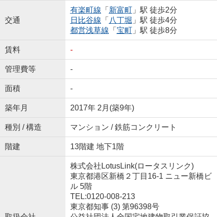
有楽町線
「
新富町
」駅 徒歩2分
交通
日比谷線
「
八丁堀
」駅 徒歩4分
都営浅草線
「
宝町
」駅 徒歩8分
賃料
-
管理費等
-
面積
-
築年月
2017年 2月(築9年)
種別 / 構造
マンション / 鉄筋コンクリート
階建
13階建 地下1階
株式会社LotusLink(ロータスリンク)
東京都港区新橋２丁目16-1 ニュー新橋ビ
ル 5階
TEL:0120-008-213
東京都知事 (3) 第96398号
取扱会社
公益社団法人全国宅地建物取引業保証協