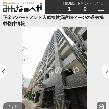
閲覧履歴
お気に入り
メニュー
1
0
正金アパートメント入船棟賃貸詳細ページの過去掲
載物件情報
1 / 10