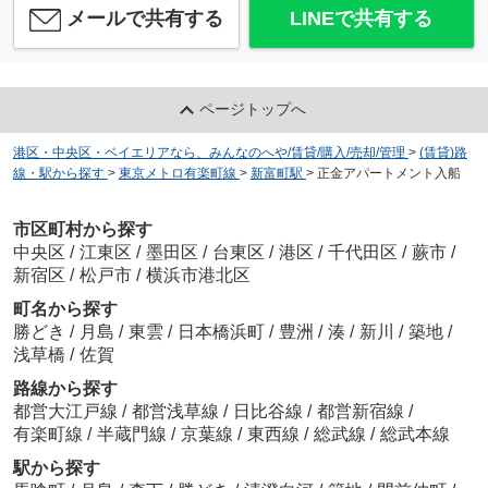
メールで共有する
LINEで共有する
ページトップへ
港区・中央区・ベイエリアなら、みんなのへや/賃貸/購入/売却/管理
>
(賃貸)路
線・駅から探す
>
東京メトロ有楽町線
>
新富町駅
>
正金アパートメント入船
市区町村から探す
中央区
/
江東区
/
墨田区
/
台東区
/
港区
/
千代田区
/
蕨市
/
新宿区
/
松戸市
/
横浜市港北区
町名から探す
勝どき
/
月島
/
東雲
/
日本橋浜町
/
豊洲
/
湊
/
新川
/
築地
/
浅草橋
/
佐賀
路線から探す
都営大江戸線
/
都営浅草線
/
日比谷線
/
都営新宿線
/
有楽町線
/
半蔵門線
/
京葉線
/
東西線
/
総武線
/
総武本線
駅から探す