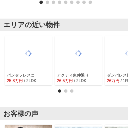
エリアの近い物件
パンセフレスコ
アクティ東仲通り
ゼンパレス
25.8
万
円
/ 2LDK
26.5
万
円
/ 2LDK
26
万
円
/ 1R
お客様の声