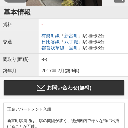
基本情報
賃料
-
有楽町線
「
新富町
」駅 徒歩2分
交通
日比谷線
「
八丁堀
」駅 徒歩4分
都営浅草線
「
宝町
」駅 徒歩8分
間取り(面積)
-(-)
築年月
2017年 2月(築9年)
お問い合わせ(無料)
正金アパートメント入船
新富町駅周辺は、駅の間隔が狭く、徒歩圏内で様々な街に出掛
けることが可能。