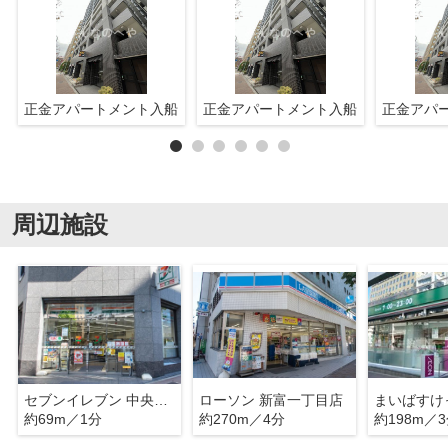
正金アパートメント入船
正金アパートメント入船
正金アパ
周辺施設
セブンイレブン 中央区入船3丁目店
ローソン 新富一丁目店
約69m／1分
約270m／4分
約198m／