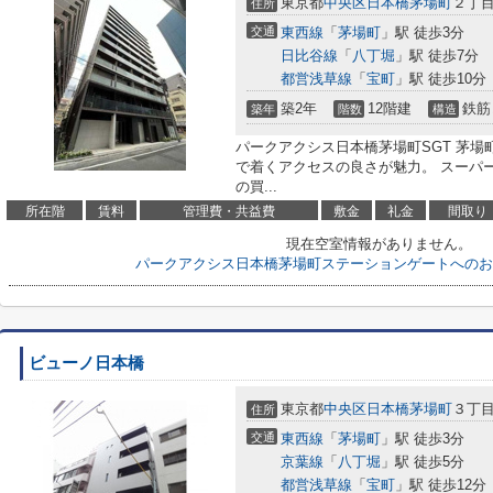
東京都
中央区
日本橋茅場町
２丁目
住所
交通
東西線
「
茅場町
」駅 徒歩3分
日比谷線
「
八丁堀
」駅 徒歩7分
都営浅草線
「
宝町
」駅 徒歩10分
築2年
12階建
鉄筋
築年
階数
構造
パークアクシス日本橋茅場町SGT 茅場
で着くアクセスの良さが魅力。 スーパ
の買...
所在階
賃料
管理費・共益費
敷金
礼金
間取り
現在空室情報がありません。
パークアクシス日本橋茅場町ステーションゲートへのお
ビューノ日本橋
東京都
中央区
日本橋茅場町
３丁目
住所
交通
東西線
「
茅場町
」駅 徒歩3分
京葉線
「
八丁堀
」駅 徒歩5分
都営浅草線
「
宝町
」駅 徒歩12分