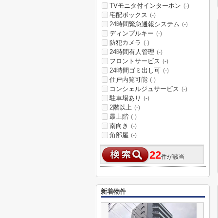
TVモニタ付インターホン
(-)
宅配ボックス
(-)
24時間緊急通報システム
(-)
ディンプルキー
(-)
防犯カメラ
(-)
24時間有人管理
(-)
フロントサービス
(-)
24時間ゴミ出し可
(-)
住戸内覧可能
(-)
コンシェルジュサービス
(-)
駐車場あり
(-)
2階以上
(-)
最上階
(-)
南向き
(-)
角部屋
(-)
22
件が該当
新着物件