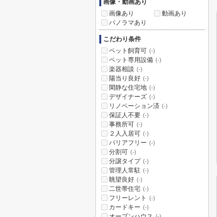
画像・動画あり
画像あり
動画あり
パノラマあり
こだわり条件
ペット飼育可
(-)
ペット専用設備
(-)
楽器相談
(-)
陽当り良好
(-)
閑静な住宅地
(-)
デザイナーズ
(-)
リノベーション済
(-)
保証人不要
(-)
事務所可
(-)
２人入居可
(-)
バリアフリー
(-)
分割可
(-)
分譲タイプ
(-)
管理人常駐
(-)
眺望良好
(-)
二世帯住宅
(-)
フリーレント
(-)
カードキー
(-)
オープンハウス
(-)