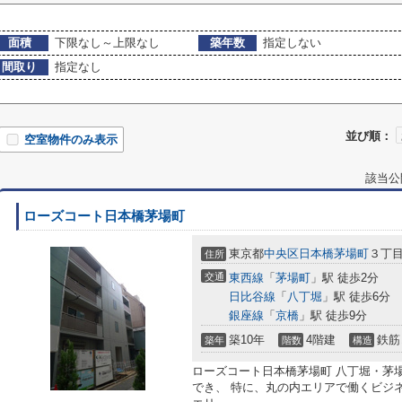
面積
下限なし～上限なし
築年数
指定しない
間取り
指定なし
並び順：
空室物件のみ表示
該当公
ローズコート日本橋茅場町
東京都
中央区
日本橋茅場町
３丁目
住所
交通
東西線
「
茅場町
」駅 徒歩2分
日比谷線
「
八丁堀
」駅 徒歩6分
銀座線
「
京橋
」駅 徒歩9分
築10年
4階建
鉄筋
築年
階数
構造
ローズコート日本橋茅場町 八丁堀・茅
でき、 特に、丸の内エリアで働くビジ