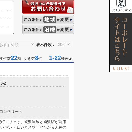
表示件数：
22
8
1-22
開件数
棟 空き数
件
棟表示
3-2
コンクリート
場町エリアは、複数路線と複数駅が利用
ネスマン・ビジネスウーマンから人気の