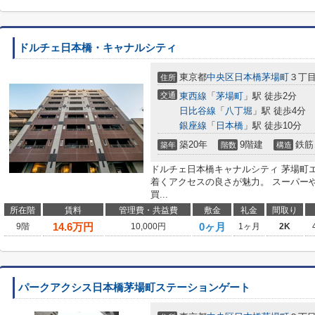
ドルチェ日本橋・キャナルシティ
東京都
中央区
日本橋茅場町
３丁目1
住所
交通
東西線
「
茅場町
」駅 徒歩2分
日比谷線
「
八丁堀
」駅 徒歩4分
銀座線
「
日本橋
」駅 徒歩10分
築20年
9階建
鉄筋
築年
階数
構造
ドルチェ日本橋キャナルシティ 茅場町
着くアクセスの良さが魅力。 スーパー
買...
所在階
賃料
管理費・共益費
敷金
礼金
間取り
14.6
万円
0ヶ月
9階
10,000円
1ヶ月
2K
パークアクシス日本橋茅場町ステーションゲート