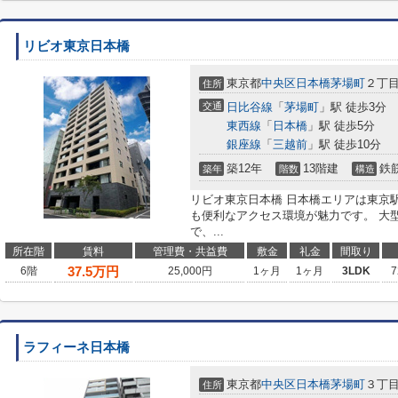
リビオ東京日本橋
東京都
中央区
日本橋茅場町
２丁目2
住所
交通
日比谷線
「
茅場町
」駅 徒歩3分
東西線
「
日本橋
」駅 徒歩5分
銀座線
「
三越前
」駅 徒歩10分
築12年
13階建
鉄
築年
階数
構造
リビオ東京日本橋 日本橋エリアは東京
も便利なアクセス環境が魅力です。 大
で、...
所在階
賃料
管理費・共益費
敷金
礼金
間取り
37.5
万円
6階
25,000円
1ヶ月
1ヶ月
3LDK
7
ラフィーネ日本橋
東京都
中央区
日本橋茅場町
３丁目1
住所