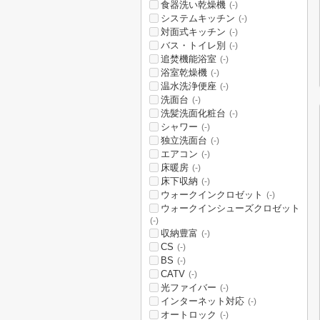
食器洗い乾燥機
(-)
システムキッチン
(-)
対面式キッチン
(-)
バス・トイレ別
(-)
追焚機能浴室
(-)
浴室乾燥機
(-)
温水洗浄便座
(-)
洗面台
(-)
洗髪洗面化粧台
(-)
シャワー
(-)
独立洗面台
(-)
エアコン
(-)
床暖房
(-)
床下収納
(-)
ウォークインクロゼット
(-)
ウォークインシューズクロゼット
(-)
収納豊富
(-)
CS
(-)
BS
(-)
CATV
(-)
光ファイバー
(-)
インターネット対応
(-)
オートロック
(-)