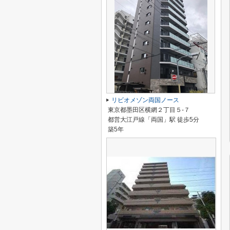
リビオメゾン両国ノース
東京都墨田区横網２丁目５-７
都営大江戸線「両国」駅 徒歩5分
築5年