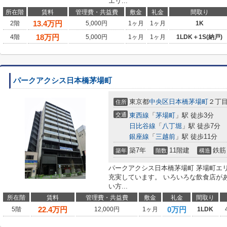
エリ...
所在階
賃料
管理費・共益費
敷金
礼金
間取り
13.4
万円
2階
5,000円
1ヶ月
1ヶ月
1K
18
万円
4階
5,000円
1ヶ月
1ヶ月
1LDK＋1S(納戸)
パークアクシス日本橋茅場町
東京都
中央区
日本橋茅場町
２丁目3
住所
交通
東西線
「
茅場町
」駅 徒歩3分
日比谷線
「
八丁堀
」駅 徒歩7分
銀座線
「
三越前
」駅 徒歩11分
築7年
11階建
鉄筋
築年
階数
構造
パークアクシス日本橋茅場町 茅場町エ
充実しています。 いろいろな飲食店が
い方...
所在階
賃料
管理費・共益費
敷金
礼金
間取り
22.4
万円
0万円
5階
12,000円
1ヶ月
1LDK