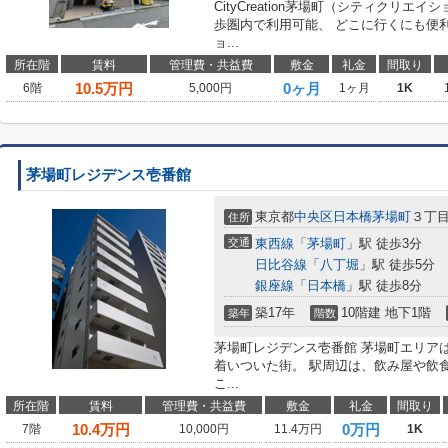
CityCreation茅場町（シティクリ
歩圏内で利用可能、 どこに行くにも便
ョ...
所在階
賃料
管理費・共益費
敷金
礼金
間取り
10.5
万円
0ヶ月
6階
5,000円
1ヶ月
1K
茅場町レジデンス壱番館
東京都
中央区
日本橋茅場町
３丁目
住所
交通
東西線
「
茅場町
」駅 徒歩3分
日比谷線
「
八丁堀
」駅 徒歩5分
銀座線
「
日本橋
」駅 徒歩8分
築17年
10階建 地下1階
築年
階数
茅場町レジデンス壱番館 茅場町エリア
着いついた街。 駅周辺は、飲み屋や飲
こ...
所在階
賃料
管理費・共益費
敷金
礼金
間取り
10.4
万円
0万円
7階
10,000円
11.4万円
1K