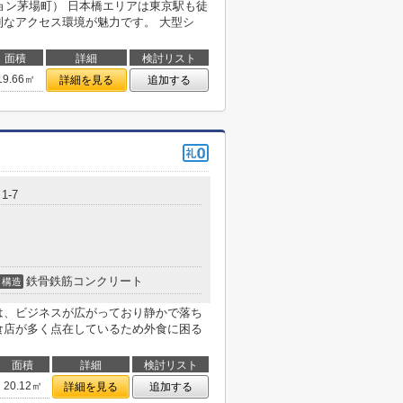
エイション茅場町） 日本橋エリアは東京駅も徒
利なアクセス環境が魅力です。 大型シ
面積
詳細
検討リスト
19.66㎡
詳細を見る
追加する
1-7
鉄骨鉄筋コンクリート
構造
は、ビジネスが広がっており静かで落ち
食店が多く点在しているため外食に困る
面積
詳細
検討リスト
20.12㎡
詳細を見る
追加する