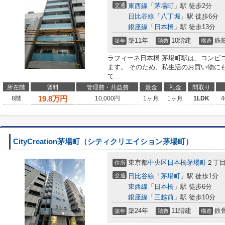
交通
東西線
「
茅場町
」駅 徒歩2分
日比谷線
「
八丁堀
」駅 徒歩6分
銀座線
「
日本橋
」駅 徒歩13分
築11年
10階建
鉄
築年
階数
構造
ラフィーネ日本橋 茅場町駅は、コンビ
ます。 そのため、私生活のお買い物に
て...
所在階
賃料
管理費・共益費
敷金
礼金
間取り
19.8
万円
8階
10,000円
1ヶ月
1ヶ月
1LDK
4
CityCreation茅場町（シティクリエイション茅場町）
東京都
中央区
日本橋茅場町
２丁目
住所
交通
日比谷線
「
茅場町
」駅 徒歩1分
東西線
「
日本橋
」駅 徒歩6分
銀座線
「
三越前
」駅 徒歩10分
築24年
11階建
鉄
築年
階数
構造