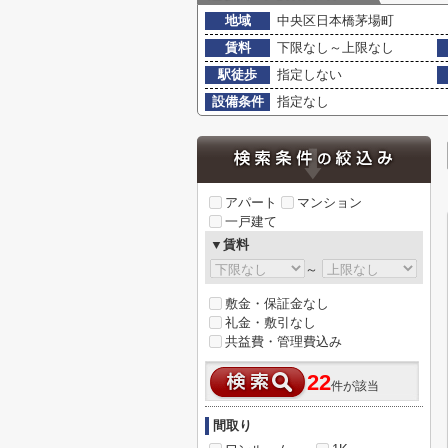
地域
中央区日本橋茅場町
賃料
下限なし～上限なし
駅徒歩
指定しない
設備条件
指定なし
アパート
マンション
一戸建て
▼賃料
～
敷金・保証金なし
礼金・敷引なし
共益費・管理費込み
22
件が該当
間取り