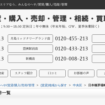
リアなら、みんなのへや/賃貸/購入/売却/管理
：9:30～18:30 定休日：年中無休（年末年始、GW、夏季休業除く）
13
0120-455-213
月島ミッドタワーグランド店
13
0120-433-213
豊洲駅前店
13
0120-008-213
新橋店
検索
スタッフ紹介
口コミ
お客様の声
や/賃貸/購入/売却/管理
>
(賃貸)地域から探す
>
中央区
>
日本橋茅場
件一覧