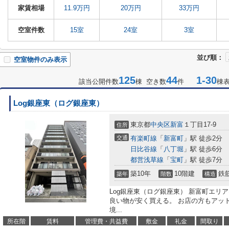
家賃相場
11.9万円
20万円
33万円
空室件数
15室
24室
3室
並び順：
空室物件のみ表示
125
44
1-30
該当公開件数
棟 空き数
件
棟
Log銀座東（ログ銀座東）
東京都
中央区
新富
１丁目17-9
住所
交通
有楽町線
「
新富町
」駅 徒歩2分
日比谷線
「
八丁堀
」駅 徒歩6分
都営浅草線
「
宝町
」駅 徒歩7分
築10年
10階建
鉄
築年
階数
構造
Log銀座東（ログ銀座東） 新富町エリ
良い物が安く買える。 お店の方もアッ
境...
所在階
賃料
管理費・共益費
敷金
礼金
間取り