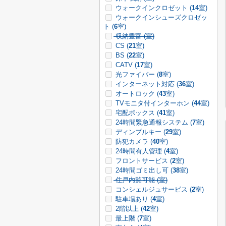
ウォークインクロゼット (
14
室)
ウォークインシューズクロゼッ
ト (
6
室)
収納豊富 (
室)
CS (
21
室)
BS (
22
室)
CATV (
17
室)
光ファイバー (
8
室)
インターネット対応 (
36
室)
オートロック (
43
室)
TVモニタ付インターホン (
44
室)
宅配ボックス (
41
室)
24時間緊急通報システム (
7
室)
ディンプルキー (
29
室)
防犯カメラ (
40
室)
24時間有人管理 (
4
室)
フロントサービス (
2
室)
24時間ゴミ出し可 (
38
室)
住戸内覧可能 (
室)
コンシェルジュサービス (
2
室)
駐車場あり (
4
室)
2階以上 (
42
室)
最上階 (
7
室)