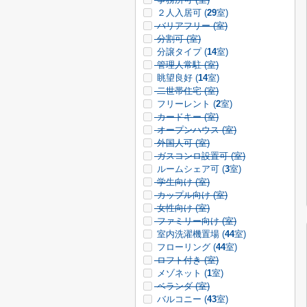
２人入居可 (
29
室)
バリアフリー (
室)
分割可 (
室)
分譲タイプ (
14
室)
管理人常駐 (
室)
眺望良好 (
14
室)
二世帯住宅 (
室)
フリーレント (
2
室)
カードキー (
室)
オープンハウス (
室)
外国人可 (
室)
ガスコンロ設置可 (
室)
ルームシェア可 (
3
室)
学生向け (
室)
カップル向け (
室)
女性向け (
室)
ファミリー向け (
室)
室内洗濯機置場 (
44
室)
フローリング (
44
室)
ロフト付き (
室)
メゾネット (
1
室)
ベランダ (
室)
バルコニー (
43
室)