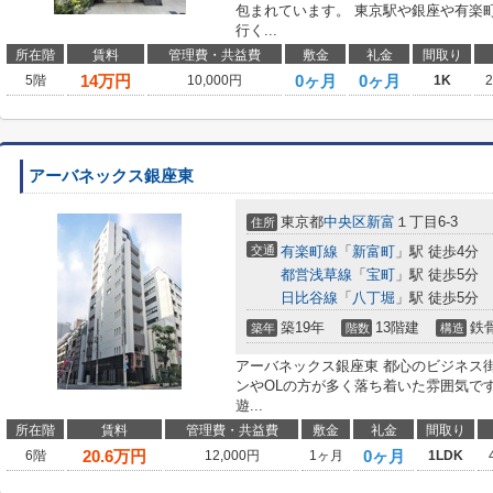
包まれています。 東京駅や銀座や有楽
行く...
所在階
賃料
管理費・共益費
敷金
礼金
間取り
14
万円
0ヶ月
0ヶ月
5階
10,000円
1K
アーバネックス銀座東
東京都
中央区
新富
１丁目6-3
住所
交通
有楽町線
「
新富町
」駅 徒歩4分
都営浅草線
「
宝町
」駅 徒歩5分
日比谷線
「
八丁堀
」駅 徒歩5分
築19年
13階建
鉄
築年
階数
構造
アーバネックス銀座東 都心のビジネス
ンやOLの方が多く落ち着いた雰囲気で
遊...
所在階
賃料
管理費・共益費
敷金
礼金
間取り
20.6
万円
0ヶ月
6階
12,000円
1ヶ月
1LDK