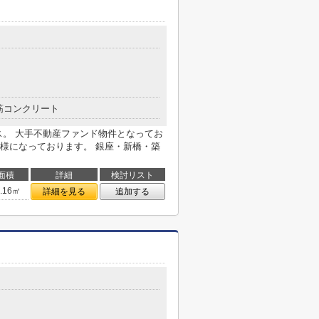
筋コンクリート
ス。 大手不動産ファンド物件となってお
様になっております。 銀座・新橋・築
面積
詳細
検討リスト
3.16㎡
詳細を見る
追加する