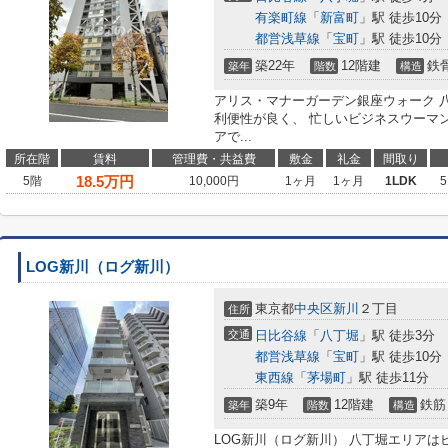
有楽町線
「
新富町
」駅 徒歩10分
都営浅草線
「
宝町
」駅 徒歩10分
築22年
12階建
鉄
築年
階数
構造
アリス・マナーガーデン銀座ウォーク 
利便性が良く、 忙しいビジネスウーマ
アで...
所在階
賃料
管理費・共益費
敷金
礼金
間取り
18.5
万円
5階
10,000円
1ヶ月
1ヶ月
1LDK
5
LOG新川（ログ新川）
東京都
中央区
新川
２丁目
住所
交通
日比谷線
「
八丁堀
」駅 徒歩3分
都営浅草線
「
宝町
」駅 徒歩10分
東西線
「
茅場町
」駅 徒歩11分
築9年
12階建
鉄筋
築年
階数
構造
LOG新川（ログ新川） 八丁堀エリア