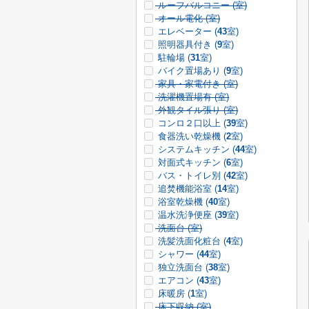
ルーフバルコニー (
室)
オール電化 (
室)
エレベーター (
43
室)
照明器具付き (
9
室)
駐輪場 (
31
室)
バイク置場あり (
9
室)
家具・家電付き (
室)
洗濯機置場有 (
室)
外観タイル張り (
室)
コンロ２口以上 (
39
室)
食器洗い乾燥機 (
2
室)
システムキッチン (
44
室)
対面式キッチン (
6
室)
バス・トイレ別 (
42
室)
追焚機能浴室 (
14
室)
浴室乾燥機 (
40
室)
温水洗浄便座 (
39
室)
洗面台 (
室)
洗髪洗面化粧台 (
4
室)
シャワー (
44
室)
独立洗面台 (
38
室)
エアコン (
43
室)
床暖房 (
1
室)
床下収納 (
室)