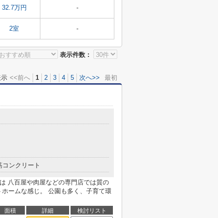
32.7万円
-
2室
-
表示件数：
表示
<<前へ
1
2
3
4
5
次へ>>
最初
筋コンクリート
アは 八百屋や肉屋などの専門店では質の
トホームな感じ。 公園も多く、子育て環
面積
詳細
検討リスト