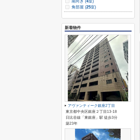
南向き (
4
室)
角部屋 (
25
室)
新着物件
アヴァンティーク銀座2丁目
東京都中央区銀座２丁目13-18
日比谷線「東銀座」駅 徒歩3分
築23年