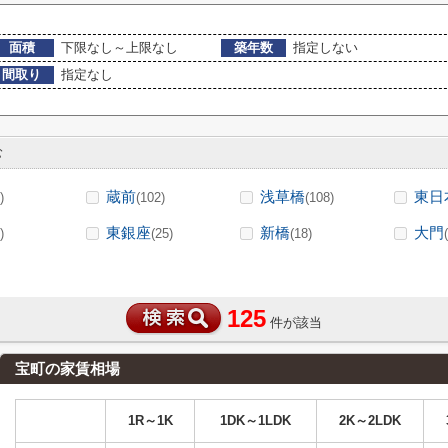
面積
下限なし～上限なし
築年数
指定しない
間取り
指定なし
む
蔵前
浅草橋
東日
)
(102)
(108)
東銀座
新橋
大門
)
(25)
(18)
125
件が該当
宝町の家賃相場
1R～1K
1DK～1LDK
2K～2LDK