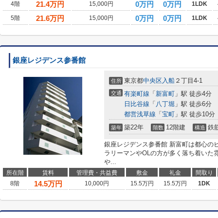
21.4
万円
0万円
0万円
4階
15,000円
1LDK
21.6
万円
0万円
0万円
5階
15,000円
1LDK
銀座レジデンス参番館
東京都
中央区
入船
２丁目4-1
住所
交通
有楽町線
「
新富町
」駅 徒歩4分
日比谷線
「
八丁堀
」駅 徒歩6分
都営浅草線
「
宝町
」駅 徒歩10分
築22年
12階建
鉄
築年
階数
構造
銀座レジデンス参番館 新富町は都心の
ラリーマンやOLの方が多く落ち着いた
や...
所在階
賃料
管理費・共益費
敷金
礼金
間取り
14.5
万円
8階
10,000円
15.5万円
15.5万円
1DK