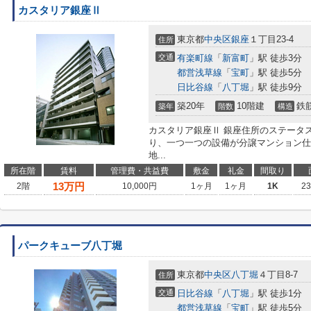
カスタリア銀座Ⅱ
東京都
中央区
銀座
１丁目23-4
住所
交通
有楽町線
「
新富町
」駅 徒歩3分
都営浅草線
「
宝町
」駅 徒歩5分
日比谷線
「
八丁堀
」駅 徒歩9分
築20年
10階建
鉄
築年
階数
構造
カスタリア銀座Ⅱ 銀座住所のステータ
り、一つ一つの設備が分譲マンション仕
地...
所在階
賃料
管理費・共益費
敷金
礼金
間取り
13
万円
2階
10,000円
1ヶ月
1ヶ月
1K
2
パークキューブ八丁堀
東京都
中央区
八丁堀
４丁目8-7
住所
交通
日比谷線
「
八丁堀
」駅 徒歩1分
都営浅草線
「
宝町
」駅 徒歩5分