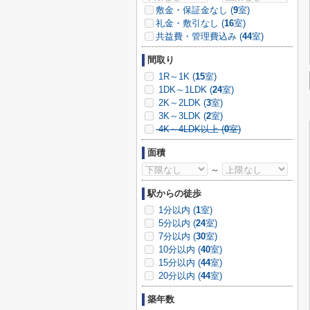
敷金・保証金なし (
9
室)
礼金・敷引なし (
16
室)
共益費・管理費込み (
44
室)
間取り
1R～1K (
15
室)
1DK～1LDK (
24
室)
2K～2LDK (
3
室)
3K～3LDK (
2
室)
4K～4LDK以上 (
0
室)
面積
～
駅からの徒歩
1分以内 (
1
室)
5分以内 (
24
室)
7分以内 (
30
室)
10分以内 (
40
室)
15分以内 (
44
室)
20分以内 (
44
室)
築年数