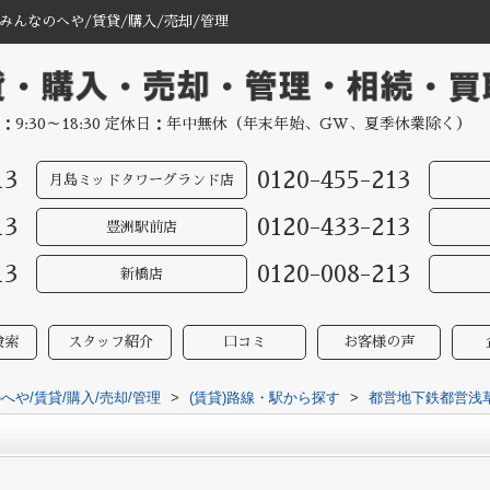
んなのへや/賃貸/購入/売却/管理
：9:30～18:30 定休日：年中無休（年末年始、GW、夏季休業除く）
13
0120-455-213
月島ミッドタワーグランド店
13
0120-433-213
豊洲駅前店
13
0120-008-213
新橋店
検索
スタッフ紹介
口コミ
お客様の声
や/賃貸/購入/売却/管理
>
(賃貸)路線・駅から探す
>
都営地下鉄都営浅