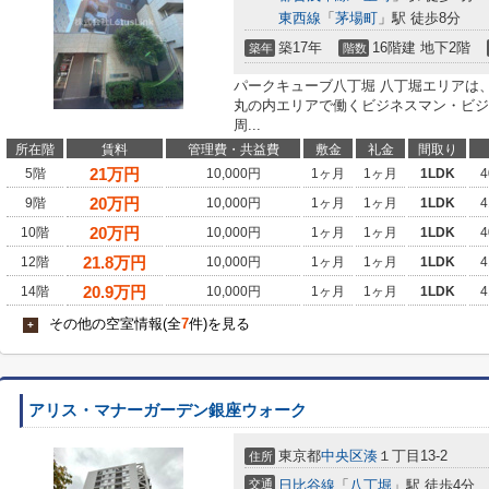
東西線
「
茅場町
」駅 徒歩8分
築17年
16階建 地下2階
築年
階数
パークキューブ八丁堀 八丁堀エリアは
丸の内エリアで働くビジネスマン・ビジ
周...
所在階
賃料
管理費・共益費
敷金
礼金
間取り
21
万円
5階
10,000円
1ヶ月
1ヶ月
1LDK
4
20
万円
9階
10,000円
1ヶ月
1ヶ月
1LDK
4
20
万円
10階
10,000円
1ヶ月
1ヶ月
1LDK
4
21.8
万円
12階
10,000円
1ヶ月
1ヶ月
1LDK
4
20.9
万円
14階
10,000円
1ヶ月
1ヶ月
1LDK
4
その他の空室情報(全
7
件)を見る
+
アリス・マナーガーデン銀座ウォーク
東京都
中央区
湊
１丁目13-2
住所
交通
日比谷線
「
八丁堀
」駅 徒歩4分