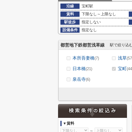
沿線
宝町駅
賃料
下限なし～上限なし
駅徒歩
指定しない
設備条件
指定なし
都営地下鉄都営浅草線
駅で絞り込
本所吾妻橋
浅草
(7)
(57
日本橋
宝町
(21)
(44
泉岳寺
(6)
▼賃料
～