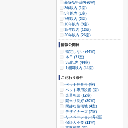
新築/1年以内 (
0
室)
3年以内 (
1
室)
5年以内 (
1
室)
7年以内 (
2
室)
10年以内 (
9
室)
15年以内 (
12
室)
20年以内 (
26
室)
情報公開日
指定しない (
44
室)
本日 (
31
室)
3日以内 (
44
室)
1週間以内 (
44
室)
こだわり条件
ペット飼育可 (
室)
ペット専用設備 (
室)
楽器相談 (
12
室)
陽当り良好 (
20
室)
閑静な住宅地 (
4
室)
デザイナーズ (
7
室)
リノベーション済 (
室)
保証人不要 (
11
室)
事務所可 (
室)