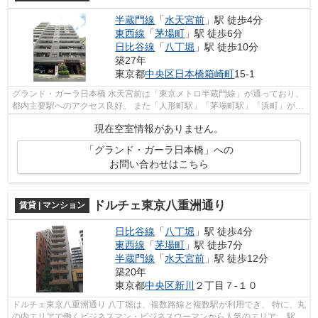
半蔵門線
「
水天宮前
」駅 徒歩4分
東西線
「
茅場町
」駅 徒歩6分
日比谷線
「
八丁堀
」駅 徒歩10分
築27年
東京都
中央区
日本橋箱崎町
15-1
グランド・ガーラ日本橋 水天宮前は「東京メトロ半蔵門線」が通っており、
都内主要駅へのアクセス良好。 また「人形町駅」「茅場町駅」「浜町」が徒
歩圏内なので、 都営浅草線・東京...
現在空室情報がありません。
「グランド・ガーラ日本橋」への
お問い合わせはこちら
ドルチェ東京八重洲通り
賃貸 | マンション
日比谷線
「
八丁堀
」駅 徒歩4分
東西線
「
茅場町
」駅 徒歩7分
半蔵門線
「
水天宮前
」駅 徒歩12分
築20年
東京都
中央区
新川
２丁目７-１０
ドルチェ東京八重洲通り 八丁堀は、複数路線と複数駅が利用でき、 特に、丸
の内エリアで働くビジネスマン・ビジネスウーマンから人気のエリア。 駅の