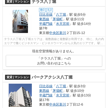
テラス八丁堀
賃貸 | マンション
敷0
礼0
日比谷線
「
八丁堀
」駅 徒歩5分
東西線
「
茅場町
」駅 徒歩11分
半蔵門線
「
水天宮前
」駅 徒歩14分
築7年
東京都
中央区
新川
２丁目15-12
テラス八丁堀 八丁堀エリアは、複数路線と複数駅が利用でき、 特に、丸の内
エリアで働くビジネスマン・ビジネスウーマンから人気のエリアです。 駅の
周辺に、スーパーやコンビニ、飲...
現在空室情報がありません。
「テラス八丁堀」への
お問い合わせはこちら
パークアクシス八丁堀
賃貸 | マンション
日比谷線
「
八丁堀
」駅 徒歩3分
東西線
「
茅場町
」駅 徒歩10分
半蔵門線
「
水天宮前
」駅 徒歩13分
築17年
東京都
中央区
新川
２丁目12-6