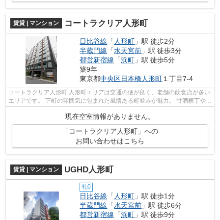
コートラクリア人形町
賃貸 | マンション
日比谷線
「
人形町
」駅 徒歩2分
半蔵門線
「
水天宮前
」駅 徒歩3分
都営新宿線
「
浜町
」駅 徒歩5分
築9年
東京都
中央区
日本橋人形町
１丁目7-4
コートラクリア人形町 人形町エリアは交通の便が良く、老舗の飲食店が多い
エリアです。 下町の雰囲気に包まれた風情ある町並みが魅力。 甘酒横丁や、
すき焼きの今半、明治座なども...
現在空室情報がありません。
「コートラクリア人形町」への
お問い合わせはこちら
UGHD人形町
賃貸 | マンション
礼0
日比谷線
「
人形町
」駅 徒歩1分
半蔵門線
「
水天宮前
」駅 徒歩6分
都営新宿線
「
浜町
」駅 徒歩9分