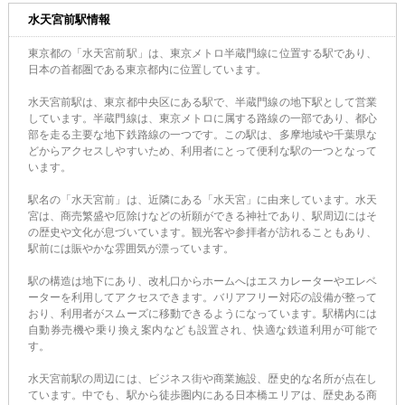
水天宮前駅情報
東京都の「水天宮前駅」は、東京メトロ半蔵門線に位置する駅であり、
日本の首都圏である東京都内に位置しています。
水天宮前駅は、東京都中央区にある駅で、半蔵門線の地下駅として営業
しています。半蔵門線は、東京メトロに属する路線の一部であり、都心
部を走る主要な地下鉄路線の一つです。この駅は、多摩地域や千葉県な
どからアクセスしやすいため、利用者にとって便利な駅の一つとなって
います。
駅名の「水天宮前」は、近隣にある「水天宮」に由来しています。水天
宮は、商売繁盛や厄除けなどの祈願ができる神社であり、駅周辺にはそ
の歴史や文化が息づいています。観光客や参拝者が訪れることもあり、
駅前には賑やかな雰囲気が漂っています。
駅の構造は地下にあり、改札口からホームへはエスカレーターやエレベ
ーターを利用してアクセスできます。バリアフリー対応の設備が整って
おり、利用者がスムーズに移動できるようになっています。駅構内には
自動券売機や乗り換え案内なども設置され、快適な鉄道利用が可能で
す。
水天宮前駅の周辺には、ビジネス街や商業施設、歴史的な名所が点在し
ています。中でも、駅から徒歩圏内にある日本橋エリアは、歴史ある商