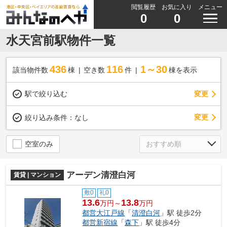
閲覧履歴
お気に入り
メニュー
0
0
水天宮前駅物件一覧
436
116
1～30
該当物件数
棟
空き数
件
棟を表示
駅で絞り込む
変更
変更
絞り込み条件：
なし
空室のみ
アーデン清澄白河
賃貸 | マンション
敷0
礼0
13.6
13.8
万円～
万円
都営大江戸線
「
清澄白河
」駅 徒歩2分
都営新宿線
「
森下
」駅 徒歩4分