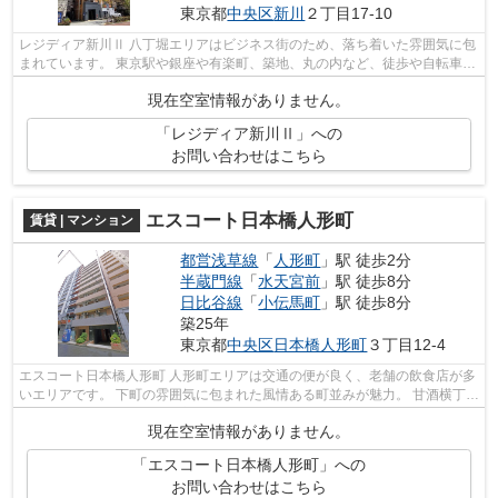
東京都
中央区
新川
２丁目17-10
レジディア新川Ⅱ 八丁堀エリアはビジネス街のため、落ち着いた雰囲気に包
まれています。 東京駅や銀座や有楽町、築地、丸の内など、徒歩や自転車で
行くことができ、便利なアクセス環...
現在空室情報がありません。
「レジディア新川Ⅱ」への
お問い合わせはこちら
エスコート日本橋人形町
賃貸 | マンション
都営浅草線
「
人形町
」駅 徒歩2分
半蔵門線
「
水天宮前
」駅 徒歩8分
日比谷線
「
小伝馬町
」駅 徒歩8分
築25年
東京都
中央区
日本橋人形町
３丁目12-4
エスコート日本橋人形町 人形町エリアは交通の便が良く、老舗の飲食店が多
いエリアです。 下町の雰囲気に包まれた風情ある町並みが魅力。 甘酒横丁
や、すき焼きの今半、明治座など...
現在空室情報がありません。
「エスコート日本橋人形町」への
お問い合わせはこちら