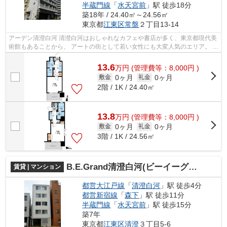
半蔵門線
「
水天宮前
」駅 徒歩18分
築18年 / 24.40㎡～24.56㎡
東京都
江東区
常盤
２丁目13-14
アーデン清澄白河 清澄白河はおしゃれなカフェや書店が多く、東京都現代美
術館もあることから、 アートの街として若い女性にも大変人気のエリア。 ま
た、江戸資料館や清澄庭園、木場...
13.6
万
円
(管理費等：8,000円 )
0ヶ月
0ヶ月
敷金
礼金
2階 / 1K / 24.40㎡
13.8
万
円
(管理費等：8,000円 )
0ヶ月
0ヶ月
敷金
礼金
3階 / 1K / 24.56㎡
B.E.Grand清澄白河(ビーイーグランド清澄白河)
賃貸 | マンション
都営大江戸線
「
清澄白河
」駅 徒歩4分
都営新宿線
「
森下
」駅 徒歩11分
半蔵門線
「
水天宮前
」駅 徒歩15分
築7年
東京都
江東区
清澄
３丁目5-6