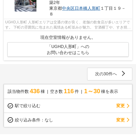
築2年
東京都
中央区
日本橋人形町
１丁目１９－
８
UGHD人形町 人形町エリアは交通の便が良く、老舗の飲食店が多いエリアで
す。 下町の雰囲気に包まれた風情ある町並みが魅力。 甘酒横丁や、すき焼き
の今半、明治座などもあり、 甘酒...
現在空室情報がありません。
「UGHD人形町」への
お問い合わせはこちら
次の30件へ
436
116
1～30
該当物件数
棟
空き数
件
棟を表示
駅で絞り込む
変更
変更
絞り込み条件：
なし