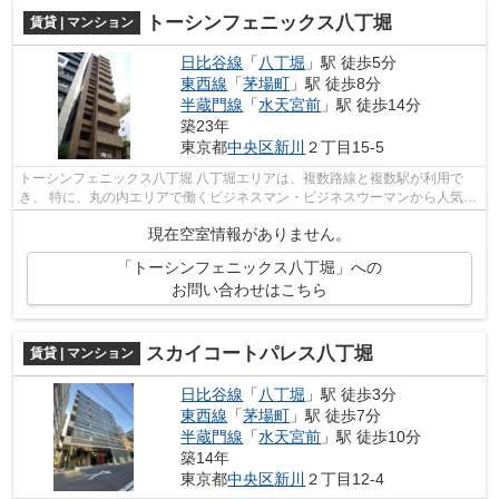
トーシンフェニックス八丁堀
賃貸 | マンション
日比谷線
「
八丁堀
」駅 徒歩5分
東西線
「
茅場町
」駅 徒歩8分
半蔵門線
「
水天宮前
」駅 徒歩14分
築23年
東京都
中央区
新川
２丁目15-5
トーシンフェニックス八丁堀 八丁堀エリアは、複数路線と複数駅が利用で
き、 特に、丸の内エリアで働くビジネスマン・ビジネスウーマンから人気の
エリアです。 駅の周辺に、スーパー...
現在空室情報がありません。
「トーシンフェニックス八丁堀」への
お問い合わせはこちら
スカイコートパレス八丁堀
賃貸 | マンション
日比谷線
「
八丁堀
」駅 徒歩3分
東西線
「
茅場町
」駅 徒歩7分
半蔵門線
「
水天宮前
」駅 徒歩10分
築14年
東京都
中央区
新川
２丁目12-4