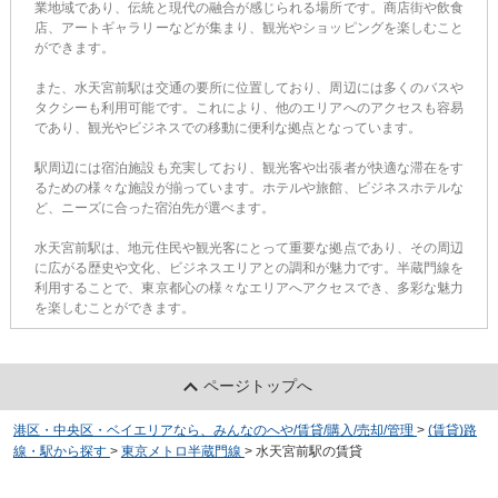
業地域であり、伝統と現代の融合が感じられる場所です。商店街や飲食
店、アートギャラリーなどが集まり、観光やショッピングを楽しむこと
ができます。
また、水天宮前駅は交通の要所に位置しており、周辺には多くのバスや
タクシーも利用可能です。これにより、他のエリアへのアクセスも容易
であり、観光やビジネスでの移動に便利な拠点となっています。
駅周辺には宿泊施設も充実しており、観光客や出張者が快適な滞在をす
るための様々な施設が揃っています。ホテルや旅館、ビジネスホテルな
ど、ニーズに合った宿泊先が選べます。
水天宮前駅は、地元住民や観光客にとって重要な拠点であり、その周辺
に広がる歴史や文化、ビジネスエリアとの調和が魅力です。半蔵門線を
利用することで、東京都心の様々なエリアへアクセスでき、多彩な魅力
を楽しむことができます。
ページトップへ
港区・中央区・ベイエリアなら、みんなのへや/賃貸/購入/売却/管理
>
(賃貸)路
線・駅から探す
>
東京メトロ半蔵門線
>
水天宮前駅の賃貸