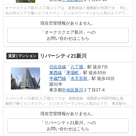
オークスクエア新川 八丁堀エリアは、複数路線と複数駅が利用でき、 特に、
丸の内エリアで働くビジネスマン・ビジネスウーマンから人気のエリアで
す。 駅の周辺に、スーパーやコンビ...
現在空室情報がありません。
「オークスクエア新川」への
お問い合わせはこちら
リバーシティ21新川
賃貸 | マンション
日比谷線
「
八丁堀
」駅 徒歩7分
東西線
「
茅場町
」駅 徒歩10分
半蔵門線
「
水天宮前
」駅 徒歩15分
築31年
東京都
中央区
新川
２丁目27-4
リバーシティ21新川 八丁堀エリアは、複数路線・複数駅が利用可能な為、
都内で働くビジネスマン・ビジネスウーマンから人気のエリア。 東京駅や銀
座や有楽町、築地、丸の内など、徒...
現在空室情報がありません。
「リバーシティ21新川」への
お問い合わせはこちら