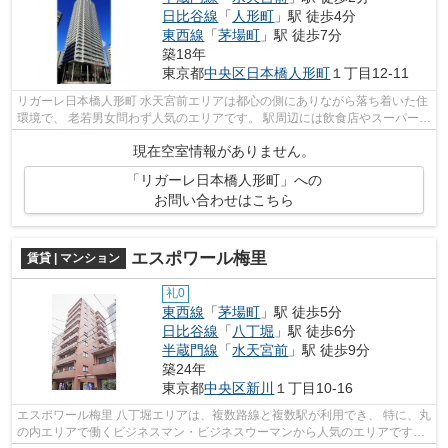
日比谷線
「
人形町
」駅 徒歩4分
東西線
「
茅場町
」駅 徒歩7分
築18年
東京都
中央区
日本橋人形町
１丁目12-11
リガーレ日本橋人形町 水天宮前エリアは都心の側にありながら落ち着いた住
環境で、 老若男女問わず人気のエリアです。 駅周辺には飲食店やスーパーな
どのお店が充実しており、 買...
現在空室情報がありません。
「リガーレ日本橋人形町」への
お問い合わせはこちら
エスポワール梅里
賃貸 | マンション
礼0
東西線
「
茅場町
」駅 徒歩5分
日比谷線
「
八丁堀
」駅 徒歩6分
半蔵門線
「
水天宮前
」駅 徒歩9分
築24年
東京都
中央区
新川
１丁目10-16
エスポワール梅里 八丁堀エリアは、複数路線と複数駅が利用でき、 特に、丸
の内エリアで働くビジネスマン・ビジネスウーマンから人気のエリアです。