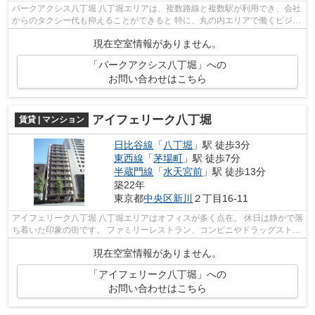
パークアクシス八丁堀 八丁堀エリアは、複数路線と複数駅が利用でき、会社
からのタクシー代も抑えることができると 特に、丸の内エリアで働くビジネ
スマン・ビジネスウーマンから人気...
現在空室情報がありません。
「パークアクシス八丁堀」への
お問い合わせはこちら
アイフェリーク八丁堀
賃貸 | マンション
日比谷線
「
八丁堀
」駅 徒歩3分
東西線
「
茅場町
」駅 徒歩7分
半蔵門線
「
水天宮前
」駅 徒歩13分
築22年
東京都
中央区
新川
２丁目16-11
アイフェリーク八丁堀 八丁堀エリアはオフィスが多く点在。 休日は静かで落
ち着いた印象の街です。 ファミリーレストラン、コンビニやドラッグストア
など多く 外食やちょっとした買...
現在空室情報がありません。
「アイフェリーク八丁堀」への
お問い合わせはこちら