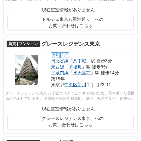
周辺に、スーパーやコンビニ、飲...
現在空室情報がありません。
「ドルチェ東京八重洲通り」への
お問い合わせはこちら
グレースレジデンス東京
賃貸 | マンション
敷0
礼0
日比谷線
「
八丁堀
」駅 徒歩3分
東西線
「
茅場町
」駅 徒歩9分
半蔵門線
「
水天宮前
」駅 徒歩14分
築19年
東京都
中央区
新川
２丁目23-11
グレースレジデンス東京 八丁堀エリアはビジネス街のため、落ち着いた雰囲
気に包まれています。 東京駅や銀座や有楽町、築地、丸の内など、徒歩や自
転車で行くことができ、便利なア...
現在空室情報がありません。
「グレースレジデンス東京」への
お問い合わせはこちら