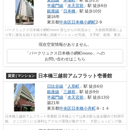
半蔵門線
「
水天宮前
」駅 徒歩6分
銀座線
「
日本橋
」駅 徒歩10分
築16年
東京都
中央区
日本橋小網町
2-9
パークリュクス日本橋小網町mono 昔ながらの街並みと、大規模再開発によ
り常に進化を続ける日本橋に高級マンションが完成。 大手町、銀座、東京駅
などアクセスは良好の為非常に便利...
現在空室情報がありません。
「パークリュクス日本橋小網町mono」への
お問い合わせはこちら
日本橋三越前アムフラット壱番館
賃貸 | マンション
日比谷線
「
人形町
」駅 徒歩6分
銀座線
「
三越前
」駅 徒歩9分
半蔵門線
「
水天宮前
」駅 徒歩13分
築21年
東京都
中央区
日本橋小舟町
８-１４
日本橋三越前アムフラット壱番館 日本橋エリアは東京駅も徒歩圏内で利用可
能、 どこに行くにも便利なアクセス環境が魅力です。 大型ショッピング施設
も充実しているので、休日はショ...