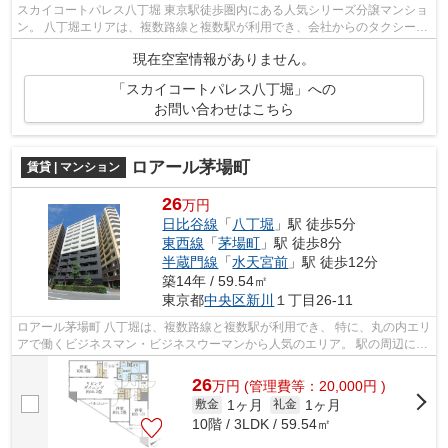
スカイコートパレス八丁堀 東京駅徒歩圏内にある人気シリーズ分譲マンショ
ン。 八丁堀エリアは、複数路線と複数駅が利用でき、会社からのタクシー代
も抑えることができると 特に、丸...
現在空室情報がありません。
「スカイコートパレス八丁堀」への
お問い合わせはこちら
ロアール茅場町
賃貸 | マンション
26
万円
日比谷線
「
八丁堀
」駅 徒歩5分
東西線
「
茅場町
」駅 徒歩8分
半蔵門線
「
水天宮前
」駅 徒歩12分
築14年 / 59.54㎡
東京都
中央区
新川
１丁目26-11
ロアール茅場町 八丁堀は、複数路線と複数駅が利用でき、 特に、丸の内エリ
アで働くビジネスマン・ビジネスウーマンから人気のエリア。 駅の周辺に、
スーパーやコンビニ、飲食店など...
26
万
円
(管理費等：20,000円 )
1ヶ月
1ヶ月
敷金
礼金
10階 / 3LDK / 59.54㎡