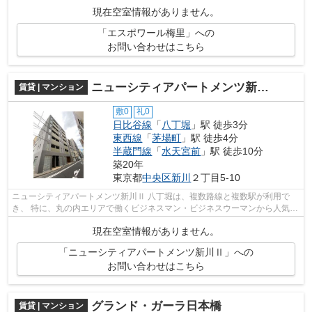
駅の周辺に、スーパーやコンビニ...
現在空室情報がありません。
「エスポワール梅里」への
お問い合わせはこちら
ニューシティアパートメンツ新川Ⅱ
賃貸 | マンション
敷0
礼0
日比谷線
「
八丁堀
」駅 徒歩3分
東西線
「
茅場町
」駅 徒歩4分
半蔵門線
「
水天宮前
」駅 徒歩10分
築20年
東京都
中央区
新川
２丁目5-10
ニューシティアパートメンツ新川Ⅱ 八丁堀は、複数路線と複数駅が利用で
き、 特に、丸の内エリアで働くビジネスマン・ビジネスウーマンから人気の
エリア。 駅の周辺に、スーパーやコ...
現在空室情報がありません。
「ニューシティアパートメンツ新川Ⅱ」への
お問い合わせはこちら
グランド・ガーラ日本橋
賃貸 | マンション