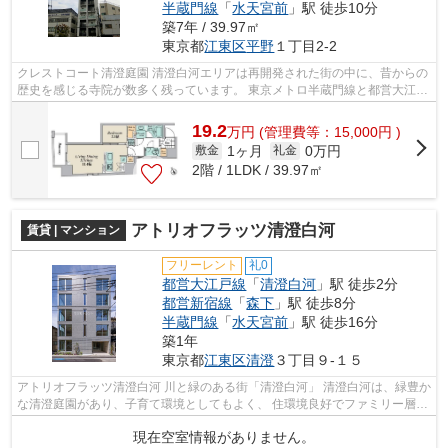
半蔵門線
「
水天宮前
」駅 徒歩10分
築7年 / 39.97㎡
東京都
江東区
平野
１丁目2-2
クレストコート清澄庭園 清澄白河エリアは再開発された街の中に、昔からの
歴史を感じる寺院が数多く残っています。 東京メトロ半蔵門線と都営大江戸
線が通っていて、両線ともに清澄...
19.2
万
円
(管理費等：15,000円 )
1ヶ月
0万円
敷金
礼金
2階 / 1LDK / 39.97㎡
アトリオフラッツ清澄白河
賃貸 | マンション
フリーレント
礼0
都営大江戸線
「
清澄白河
」駅 徒歩2分
都営新宿線
「
森下
」駅 徒歩8分
半蔵門線
「
水天宮前
」駅 徒歩16分
築1年
東京都
江東区
清澄
３丁目９-１５
アトリオフラッツ清澄白河 川と緑のある街「清澄白河」 清澄白河は、緑豊か
な清澄庭園があり、子育て環境としてもよく、 住環境良好でファミリー層や
単身女性から特に人気のエリアで...
現在空室情報がありません。