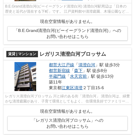
B.E.Grand清澄白河(ビーイーグランド清澄白河) 清澄白河駅周辺は「日本の
歴史と近代が混在する下町」です。 江戸資料館や清澄庭園、木場公園など、
日本の歴史に関係する施設も多く、...
現在空室情報がありません。
「B.E.Grand清澄白河(ビーイーグランド清澄白河)」への
お問い合わせはこちら
レガリス清澄白河ブロッサム
賃貸 | マンション
都営大江戸線
「
清澄白河
」駅 徒歩3分
都営新宿線
「
森下
」駅 徒歩8分
半蔵門線
「
水天宮前
」駅 徒歩13分
築11年
東京都
江東区
清澄
２丁目15-6
レガリス清澄白河ブロッサム 川と緑のある街「清澄白河」 清澄白河は、緑豊
かな清澄庭園があり、子育て環境としてもよく、 住環境良好でファミリー層
や単身女性から特に人気のエリア...
現在空室情報がありません。
「レガリス清澄白河ブロッサム」への
お問い合わせはこちら