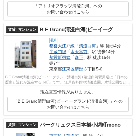
「アトリオフラッツ清澄白河」への
お問い合わせはこちら
B.E.Grand清澄白河(ビーイーグランド清澄白河)
賃貸 | マンション
礼0
都営大江戸線
「
清澄白河
」駅 徒歩4分
半蔵門線
「
水天宮前
」駅 徒歩14分
都営新宿線
「
森下
」駅 徒歩15分
築7年
東京都
江東区
清澄
３丁目5-6
B.E.Grand清澄白河(ビーイーグランド清澄白河) 清澄白河駅周辺は「日本の
歴史と近代が混在する下町」です。 江戸資料館や清澄庭園、木場公園など、
日本の歴史に関係する施設も多く...
現在空室情報がありません。
「B.E.Grand清澄白河(ビーイーグランド清澄白河) 」への
お問い合わせはこちら
パークリュクス日本橋小網町mono
賃貸 | マンション
東西線
「
茅場町
」駅 徒歩2分