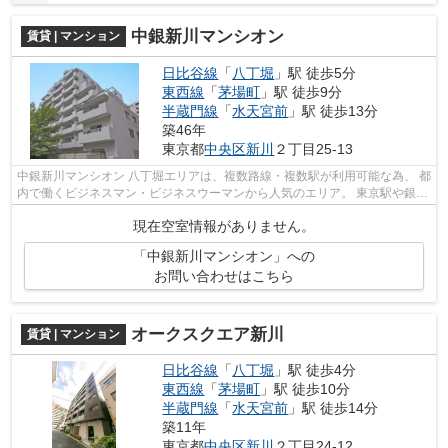
中銀新川マンシオン
賃貸 | マンション
日比谷線
「
八丁堀
」駅 徒歩5分
東西線
「
茅場町
」駅 徒歩9分
半蔵門線
「
水天宮前
」駅 徒歩13分
築46年
東京都
中央区
新川
２丁目25-13
中銀新川マンシオン 八丁堀エリアは、複数路線・複数駅が利用可能な為、 都
内で働くビジネスマン・ビジネスウーマンから人気のエリア。 東京駅や銀座
や有楽町、築地、丸の内など、徒...
現在空室情報がありません。
「中銀新川マンシオン」への
お問い合わせはこちら
オークスクエア新川
賃貸 | マンション
日比谷線
「
八丁堀
」駅 徒歩4分
東西線
「
茅場町
」駅 徒歩10分
半蔵門線
「
水天宮前
」駅 徒歩14分
築11年
東京都
中央区
新川
２丁目24-12