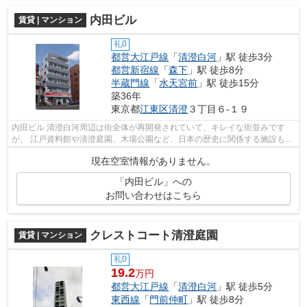
内田ビル
賃貸 | マンション
礼0
都営大江戸線
「
清澄白河
」駅 徒歩3分
都営新宿線
「
森下
」駅 徒歩8分
半蔵門線
「
水天宮前
」駅 徒歩15分
築36年
東京都
江東区
清澄
３丁目６-１９
内田ビル 清澄白河周辺は街全体が再開発されていて、キレイな街並みです
が、 江戸資料館や清澄庭園、木場公園など、日本の歴史に関係する施設も多
く、自然も豊かなエリアです。 清澄...
現在空室情報がありません。
「内田ビル」への
お問い合わせはこちら
クレストコート清澄庭園
賃貸 | マンション
礼0
19.2
万円
都営大江戸線
「
清澄白河
」駅 徒歩5分
東西線
「
門前仲町
」駅 徒歩8分