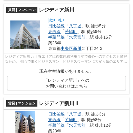
レジディア新川
賃貸 | マンション
敷0
礼0
日比谷線
「
八丁堀
」駅 徒歩5分
東西線
「
茅場町
」駅 徒歩9分
半蔵門線
「
水天宮前
」駅 徒歩15分
築23年
東京都
中央区
新川
２丁目24-3
レジディア新川 八丁堀エリアは複数路線利用可能で都心へのアクセスも良好
なため、 都心で働くビジネスマン、ビジネスウーマンに大変人気のエリアで
す。 こちらの『レジディア新川』...
現在空室情報がありません。
「レジディア新川」への
お問い合わせはこちら
レジディア新川Ⅱ
賃貸 | マンション
日比谷線
「
八丁堀
」駅 徒歩3分
東西線
「
茅場町
」駅 徒歩8分
半蔵門線
「
水天宮前
」駅 徒歩12分
築23年