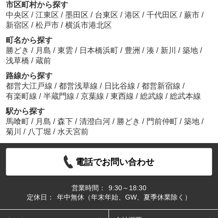
市区町村から探す
中央区
/
江東区
/
墨田区
/
台東区
/
港区
/
千代田区
/
蕨市
/
新宿区
/
松戸市
/
横浜市港北区
町名から探す
勝どき
/
月島
/
東雲
/
日本橋浜町
/
豊洲
/
湊
/
新川
/
築地
/
浅草橋
/
蔵前
路線から探す
都営大江戸線
/
都営浅草線
/
日比谷線
/
都営新宿線
/
有楽町線
/
半蔵門線
/
京葉線
/
東西線
/
総武線
/
総武本線
駅から探す
馬喰町
/
月島
/
森下
/
清澄白河
/
勝どき
/
門前仲町
/
築地
/
菊川
/
八丁堀
/
水天宮前
電話でお問い合わせ
営業時間：
9:30～18:30
定休日：
年中無休（年末年始、GW、夏季休業除く）