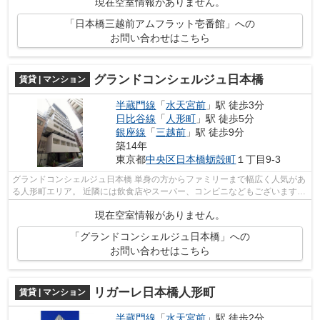
現在空室情報がありません。
「日本橋三越前アムフラット壱番館」への
お問い合わせはこちら
グランドコンシェルジュ日本橋
賃貸 | マンション
半蔵門線
「
水天宮前
」駅 徒歩3分
日比谷線
「
人形町
」駅 徒歩5分
銀座線
「
三越前
」駅 徒歩9分
築14年
東京都
中央区
日本橋蛎殻町
１丁目9-3
グランドコンシェルジュ日本橋 単身の方からファミリーまで幅広く人気があ
る人形町エリア。 近隣には飲食店やスーパー、コンビニなどもございますの
で都心部付近でありながらも大変...
現在空室情報がありません。
「グランドコンシェルジュ日本橋」への
お問い合わせはこちら
リガーレ日本橋人形町
賃貸 | マンション
半蔵門線
「
水天宮前
」駅 徒歩2分