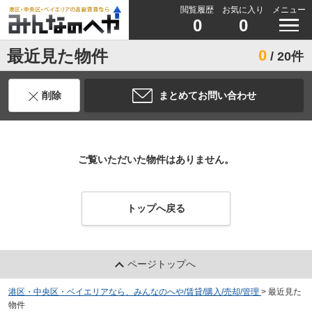
閲覧履歴
お気に入り
メニュー
0
0
最近見た物件
0
/ 20件
削除
まとめてお問い合わせ
ご覧いただいた物件はありません。
トップへ戻る
ページトップへ
港区・中央区・ベイエリアなら、みんなのへや/賃貸/購入/売却/管理
>
最近見た
物件