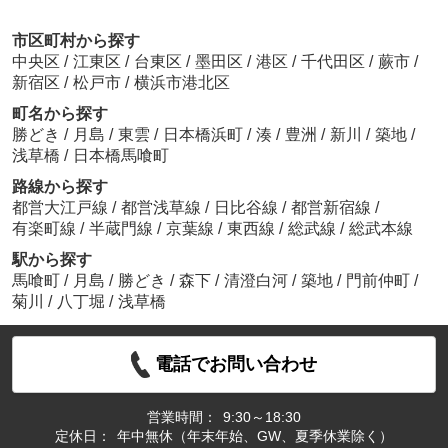
市区町村から探す
中央区
/
江東区
/
台東区
/
墨田区
/
港区
/
千代田区
/
蕨市
/
新宿区
/
松戸市
/
横浜市港北区
町名から探す
勝どき
/
月島
/
東雲
/
日本橋浜町
/
湊
/
豊洲
/
新川
/
築地
/
浅草橋
/
日本橋馬喰町
路線から探す
都営大江戸線
/
都営浅草線
/
日比谷線
/
都営新宿線
/
有楽町線
/
半蔵門線
/
京葉線
/
東西線
/
総武線
/
総武本線
駅から探す
馬喰町
/
月島
/
勝どき
/
森下
/
清澄白河
/
築地
/
門前仲町
/
菊川
/
八丁堀
/
浅草橋
電話でお問い合わせ
営業時間：
9:30～18:30
定休日：
年中無休（年末年始、GW、夏季休業除く）