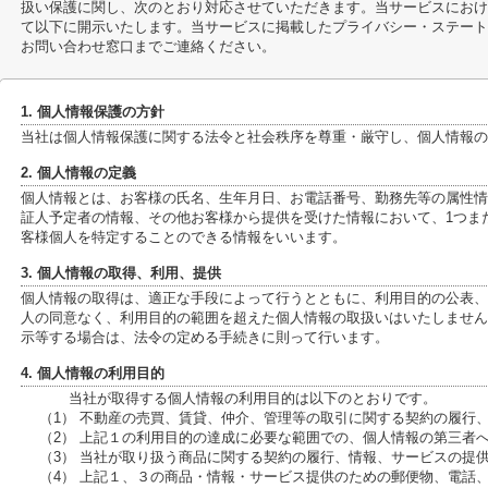
扱い保護に関し、次のとおり対応させていただきます。当サービスにおけ
て以下に開示いたします。当サービスに掲載したプライバシー・ステート
お問い合わせ窓口までご連絡ください。
1. 個人情報保護の方針
当社は個人情報保護に関する法令と社会秩序を尊重・厳守し、個人情報の
2. 個人情報の定義
個人情報とは、お客様の氏名、生年月日、お電話番号、勤務先等の属性情報、
証人予定者の情報、その他お客様から提供を受けた情報において、1つま
客様個人を特定することのできる情報をいいます。
3. 個人情報の取得、利用、提供
個人情報の取得は、適正な手段によって行うとともに、利用目的の公表、
人の同意なく、利用目的の範囲を超えた個人情報の取扱いはいたしません
示等する場合は、法令の定める手続きに則って行います。
4. 個人情報の利用目的
当社が取得する個人情報の利用目的は以下のとおりです。
（1） 不動産の売買、賃貸、仲介、管理等の取引に関する契約の履行
（2） 上記１の利用目的の達成に必要な範囲での、個人情報の第三者
（3） 当社が取り扱う商品に関する契約の履行、情報、サービスの提
（4） 上記１、３の商品・情報・サービス提供のための郵便物、電話