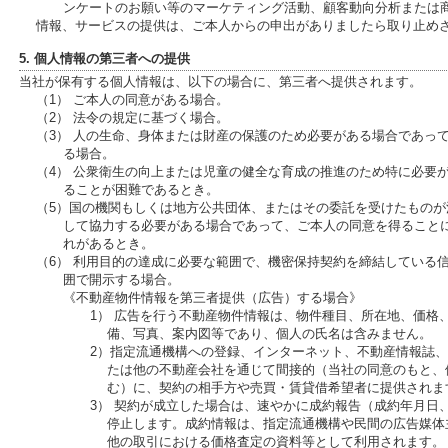
ンケートのお願い等のマーケティング活動、顧客動向分析または
情報、サービスの提供は、ご本人からの申出がありましたら取り止め
5. 個人情報の第三者への提供
当社が保有する個人情報は、以下の場合に、第三者へ提供されます。
（1） ご本人の同意がある場合。
（2） 法令の規定に基づく場合。
（3） 人の生命、身体または財産の保護のため必要がある場合であっ
る場合。
（4） 公衆衛生の向上または児童の健全な育成の推進のため特に必要
ることが困難であるとき。
（5）国の機関もしくは地方公共団体、またはその委託を受けたもの
して協力する必要がある場合であって、ご本人の同意を得ること
れがあるとき。
（6） 利用目的の達成に必要な範囲で、機密保持契約を締結している
囲で開示する場合。
《不動産物件情報を第三者提供（広告）する場合》
1） 広告を行う不動産物件情報は、物件種目、所在地、価格
備、写真、案内図等であり、個人の氏名は含みません。
2）指定流通機構への登録、インターネット、不動産情報誌
たは他の不動産会社を通じて間接的（当社の同意のもと、
む）に、契約の相手方や売買・賃貸借希望者に提供されま
3） 契約が成立した場合は、速やかに成約報告（成約年月日
停止します。成約情報は、指定流通機構や民間の広告媒体
他の取引における価格査定の資料等として利用されます。