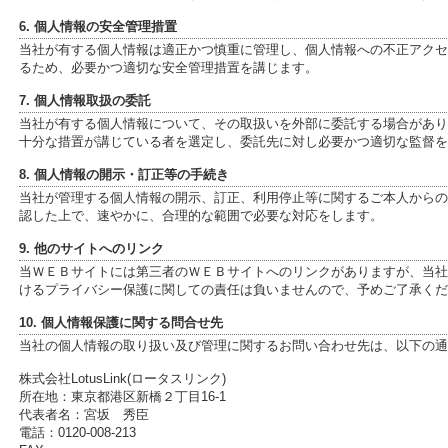
6. 個人情報の安全管理措置
当社が有する個人情報は適正かつ慎重に管理し、個人情報への不正アクセ
るため、必要かつ適切な安全管理措置を講じます。
7. 個人情報取扱の委託
当社が有する個人情報について、その取扱いを外部に委託する場合があり
十分な措置が講じている者を選定し、委託先に対し必要かつ適切な監督を
8. 個人情報の開示・訂正等の手続き
当社が管理する個人情報の開示、訂正、利用停止等に関するご本人からの
認した上で、速やかに、合理的な範囲で必要な対応をします。
9. 他のサイトへのリンク
当ＷＥＢサイトには第三者のＷＥＢサイトへのリンクがありますが、当社
けるプライバシー保護に関しての責任は負いませんので、予めご了承くだ
10. 個人情報保護に関する問合せ先
当社の個人情報の取り扱い及び管理に関するお問い合わせ先は、以下の通
株式会社LotusLink(ロータスリンク)
所在地：東京都港区新橋２丁目16-1
代表者名：宮坂 秀臣
電話：0120-008-213