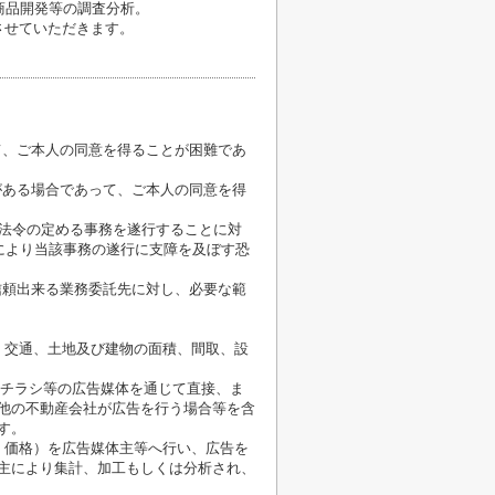
商品開発等の調査分析。
させていただきます。
て、ご本人の同意を得ることが困難であ
がある場合であって、ご本人の同意を得
が法令の定める事務を遂行することに対
により当該事務の遂行に支障を及ぼす恐
信頼出来る業務委託先に対し、必要な範
、交通、土地及び建物の面積、間取、設
、チラシ等の広告媒体を通じて直接、ま
他の不動産会社が広告を行う場合等を含
す。
、価格）を広告媒体主等へ行い、広告を
主により集計、加工もしくは分析され、