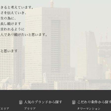
、
できると考えています。
しさを伝えていき、
人生の為に、
成長し続けます
と言われるように
る人であり続けたいと思います。
だと思います
人気のブランドから探す
こだわり条件から探
町エリア
ブリリア
タワーマンション