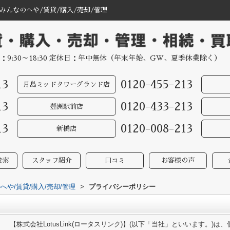
んなのへや/賃貸/購入/売却/管理
：9:30～18:30 定休日：年中無休（年末年始、GW、夏季休業除く）
13
0120-455-213
月島ミッドタワーグランド店
13
0120-433-213
豊洲駅前店
13
0120-008-213
新橋店
検索
スタッフ紹介
口コミ
お客様の声
や/賃貸/購入/売却/管理
>
プライバシーポリシー
【株式会社LotusLink(ロータスリンク)】(以下「当社」といいます。