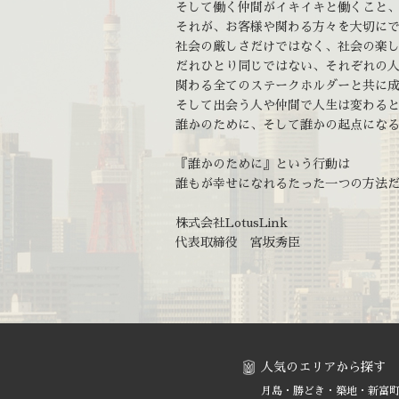
そして働く仲間がイキイキと働くこと
それが、お客様や関わる方々を大切に
社会の厳しさだけではなく、社会の楽
だれひとり同じではない、それぞれの
関わる全てのステークホルダーと共に
そして出会う人や仲間で人生は変わる
誰かのために、そして誰かの起点にな
『誰かのために』という行動は
誰もが幸せになれるたった一つの方法
株式会社LotusLink
代表取締役 宮坂秀臣
人気のエリアから探す
月島・勝どき・築地・新富