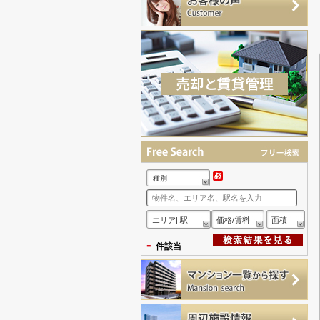
種別
エリア| 駅
価格/賃料
面積
-
件該当