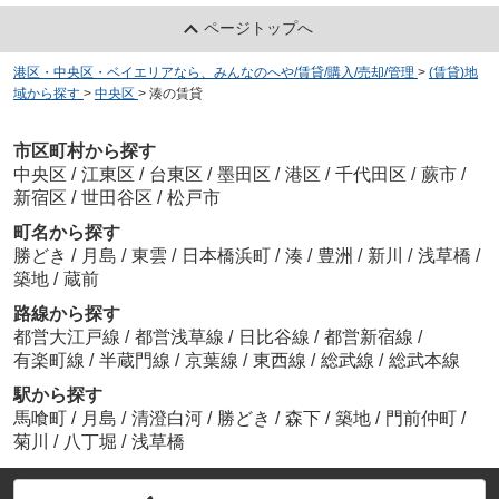
ページトップへ
港区・中央区・ベイエリアなら、みんなのへや/賃貸/購入/売却/管理
>
(賃貸)地
域から探す
>
中央区
>
湊の賃貸
市区町村から探す
中央区
/
江東区
/
台東区
/
墨田区
/
港区
/
千代田区
/
蕨市
/
新宿区
/
世田谷区
/
松戸市
町名から探す
勝どき
/
月島
/
東雲
/
日本橋浜町
/
湊
/
豊洲
/
新川
/
浅草橋
/
築地
/
蔵前
路線から探す
都営大江戸線
/
都営浅草線
/
日比谷線
/
都営新宿線
/
有楽町線
/
半蔵門線
/
京葉線
/
東西線
/
総武線
/
総武本線
駅から探す
馬喰町
/
月島
/
清澄白河
/
勝どき
/
森下
/
築地
/
門前仲町
/
菊川
/
八丁堀
/
浅草橋