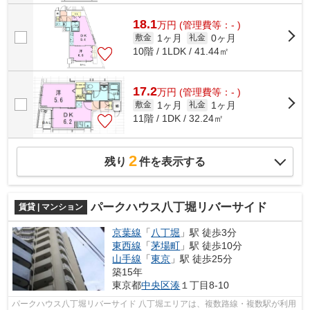
18.1
万
円
(管理費等：- )
1ヶ月
0ヶ月
敷金
礼金
10階 / 1LDK / 41.44㎡
17.2
万
円
(管理費等：- )
1ヶ月
1ヶ月
敷金
礼金
11階 / 1DK / 32.24㎡
2
残り
件を表示する
パークハウス八丁堀リバーサイド
賃貸 | マンション
京葉線
「
八丁堀
」駅 徒歩3分
東西線
「
茅場町
」駅 徒歩10分
山手線
「
東京
」駅 徒歩25分
築15年
東京都
中央区
湊
１丁目8-10
パークハウス八丁堀リバーサイド 八丁堀エリアは、複数路線・複数駅が利用