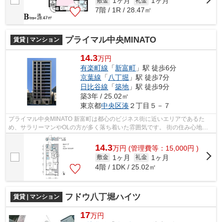
1ヶ月
1ヶ月
敷金
礼金
7階 / 1R / 28.47㎡
プライマル中央MINATO
賃貸 | マンション
14.3
万円
有楽町線
「
新富町
」駅 徒歩6分
京葉線
「
八丁堀
」駅 徒歩7分
日比谷線
「
築地
」駅 徒歩9分
築3年 / 25.02㎡
東京都
中央区
湊
２丁目５－７
プライマル中央MINATO 新富町は都心のビジネス街に近いエリアであるた
め、サラリーマンやOLの方が多く落ち着いた雰囲気です。 街の住み心地に
加え、通勤や休日の遊び、どちらにも高...
14.3
万
円
(管理費等：15,000円 )
1ヶ月
1ヶ月
敷金
礼金
4階 / 1DK / 25.02㎡
フドウ八丁堀ハイツ
賃貸 | マンション
17
万円