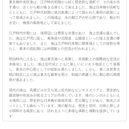
東京都中央区湊は、江戸時代初期から続く歴史的な港町で、その名が示
す通り、古くから船が集まる港として栄えました。湊は日本橋や浜町な
どとともに、江戸時代初期に徳川家康によって築かれた幕府の政策によ
って形成されました。この地域は、水の都江戸の中心部であり、船が行
き交い、物資の集散地として栄えました。
江戸時代中期には、湊周辺には豊富な水運があり、海上交通が盛んでし
た。湊は江戸湾に面し、東海道や北陸道、山陽道といった陸上交通の要
衝でもありました。また、湊は江戸時代末期に開港場としての役割を果
たし、幕末の混乱期には外国船との交流が行われました。
明治時代に入ると、湊は東京港へと発展し、外国船との国際的な交流が
本格化しました。湊は近代化とともに新しいビジネス地区として発展
し、東京の中心部としての役割を果たしました。しかし、第二次世界大
戦の戦災により湊は甚大な被害を受け、戦後の再建と共に都心部の再開
発が進みました。
現代の湊は、高層ビルが立ち並ぶ近代的なビジネスエリアと、歴史的な
建造物や街並みが残るエリアが共存しています。湊のシンボルともいえ
る場所には、歴史的な日本橋や築地市場、芝公園などがあり、観光スポ
ットとしても賑わっています。湊の魅力は、歴史と現代、伝統と新しさ
が調和する風景にあり、訪れる人々に多様な体験と感動を提供していま
す。