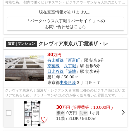
可能な為、 都内で働くビジネスマン・ビジネスウーマンから人気のエリア。
東京駅や銀座や有楽町、築地、...
現在空室情報がありません。
「パークハウス八丁堀リバーサイド 」への
お問い合わせはこちら
クレヴィア東京八丁堀湊ザ・レジデンス
賃貸 | マンション
30
万円
有楽町線
「
新富町
」駅 徒歩6分
京葉線
「
八丁堀
」駅 徒歩8分
日比谷線
「
築地
」駅 徒歩9分
築11年 / 56.00㎡
東京都
中央区
湊
３丁目９－７
クレヴィア東京八丁堀湊ザ・レジデンス 新富町は都心のビジネス街に近いエ
リアであるため、サラリーマンやOLの方が多く落ち着いた雰囲気です。 街
の住み心地に加え、通勤や休日の遊...
30
万
円
(管理費等：10,000円 )
0万円
1ヶ月
敷金
礼金
11階 / 2LDK / 56.00㎡