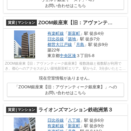
お問い合わせはこちら
ZOOM銀座東【旧：アヴァンティーク銀座東】
賃貸 | マンション
有楽町線
「
新富町
」駅 徒歩4分
日比谷線
「
築地
」駅 徒歩7分
都営大江戸線
「
月島
」駅 徒歩9分
築22年
東京都
中央区
湊
３丁目5-8
ZOOM銀座東【旧：アヴァンティーク銀座東】 複数路線と複数駅が利用で
き、都心へのアクセスがよい築地新富町エリア。 駅から2、3分歩いたところ
にある聖路加病院がある明石町エリア...
現在空室情報がありません。
「ZOOM銀座東【旧：アヴァンティーク銀座東】」への
お問い合わせはこちら
ライオンズマンション鉄砲洲第３
賃貸 | マンション
日比谷線
「
八丁堀
」駅 徒歩6分
有楽町線
「
新富町
」駅 徒歩9分