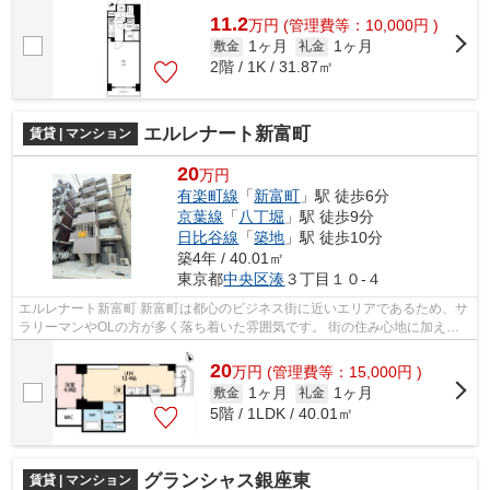
11.2
万
円
(管理費等：10,000円 )
1ヶ月
1ヶ月
敷金
礼金
2階 / 1K / 31.87㎡
エルレナート新富町
賃貸 | マンション
20
万円
有楽町線
「
新富町
」駅 徒歩6分
京葉線
「
八丁堀
」駅 徒歩9分
日比谷線
「
築地
」駅 徒歩10分
築4年 / 40.01㎡
東京都
中央区
湊
３丁目１０-４
エルレナート新富町 新富町は都心のビジネス街に近いエリアであるため、サ
ラリーマンやOLの方が多く落ち着いた雰囲気です。 街の住み心地に加え、
通勤や休日の遊び、どちらにも高い...
20
万
円
(管理費等：15,000円 )
1ヶ月
1ヶ月
敷金
礼金
5階 / 1LDK / 40.01㎡
グランシャス銀座東
賃貸 | マンション