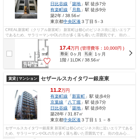
日比谷線
「
築地
」駅 徒歩7分
有楽町線
「
月島
」駅 徒歩9分
築2年 / 38.56㎡
東京都
中央区
湊
３丁目５-３
CREAL新富町（クリアル新富町） 新富町は都心のビジネス街に近いエリア
であるため、サラリーマンやOLの方が多く落ち着いた雰囲気です。 街の住
み心地に加え、通勤や休日の遊び、どち...
17.4
万
円
(管理費等：10,000円 )
0ヶ月
1ヶ月
敷金
礼金
1階 / 1LDK / 38.56㎡
セザールスカイタワー銀座東
賃貸 | マンション
11.2
万円
有楽町線
「
新富町
」駅 徒歩4分
京葉線
「
八丁堀
」駅 徒歩7分
日比谷線
「
築地
」駅 徒歩8分
築28年 / 31.87㎡
東京都
中央区
湊
３丁目１１－８
セザールスカイタワー銀座東 新富町は都心のビジネス街に近いエリアである
ため、サラリーマンやOLの方が多く落ち着いた雰囲気です。 街の住み心地
に加え、通勤や休日の遊び、どちら...