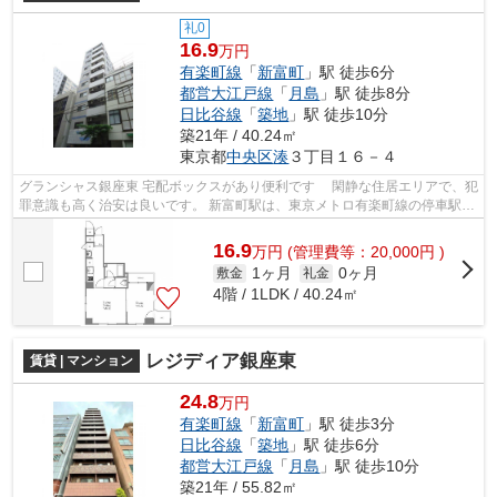
礼0
16.9
万円
有楽町線
「
新富町
」駅 徒歩6分
都営大江戸線
「
月島
」駅 徒歩8分
日比谷線
「
築地
」駅 徒歩10分
築21年 / 40.24㎡
東京都
中央区
湊
３丁目１６－４
グランシャス銀座東 宅配ボックスがあり便利です 閑静な住居エリアで、犯
罪意識も高く治安は良いです。 新富町駅は、東京メトロ有楽町線の停車駅に
なり、徒歩圏内の有楽町駅から山...
16.9
万
円
(管理費等：20,000円 )
1ヶ月
0ヶ月
敷金
礼金
4階 / 1LDK / 40.24㎡
レジディア銀座東
賃貸 | マンション
24.8
万円
有楽町線
「
新富町
」駅 徒歩3分
日比谷線
「
築地
」駅 徒歩6分
都営大江戸線
「
月島
」駅 徒歩10分
築21年 / 55.82㎡