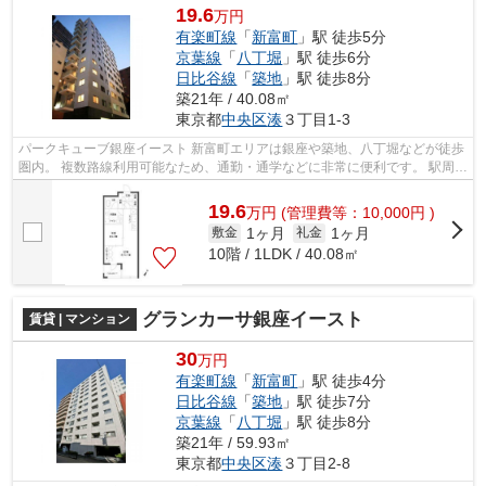
19.6
万円
有楽町線
「
新富町
」駅 徒歩5分
京葉線
「
八丁堀
」駅 徒歩6分
日比谷線
「
築地
」駅 徒歩8分
築21年 / 40.08㎡
東京都
中央区
湊
３丁目1-3
パークキューブ銀座イースト 新富町エリアは銀座や築地、八丁堀などが徒歩
圏内。 複数路線利用可能なため、通勤・通学などに非常に便利です。 駅周辺
は、マンションやオフィスが多く...
19.6
万
円
(管理費等：10,000円 )
1ヶ月
1ヶ月
敷金
礼金
10階 / 1LDK / 40.08㎡
グランカーサ銀座イースト
賃貸 | マンション
30
万円
有楽町線
「
新富町
」駅 徒歩4分
日比谷線
「
築地
」駅 徒歩7分
京葉線
「
八丁堀
」駅 徒歩8分
築21年 / 59.93㎡
東京都
中央区
湊
３丁目2-8