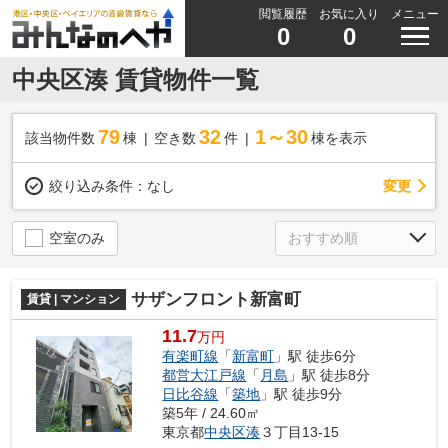
閲覧履歴
お気に入り
メニュー
0
0
中央区湊 賃貸物件一覧
79
32
1～30
該当物件数
棟
空き数
件
棟を表示
変更
絞り込み条件：
なし
空室のみ
サザンフロント新富町
賃貸 | マンション
11.7
万円
有楽町線
「
新富町
」駅 徒歩6分
都営大江戸線
「
月島
」駅 徒歩8分
日比谷線
「
築地
」駅 徒歩9分
築5年 / 24.60㎡
東京都
中央区
湊
３丁目13-15