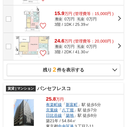
15.9
万
円
(管理費等：15,000円 )
0万円
0万円
敷金
礼金
3階 / 1DK / 25.39㎡
24.6
万
円
(管理費等：20,000円 )
0万円
0万円
敷金
礼金
3階 / 2DK / 41.30㎡
2
残り
件を表示する
パンセフレスコ
賃貸 | マンション
25.8
万円
有楽町線
「
新富町
」駅 徒歩5分
京葉線
「
八丁堀
」駅 徒歩7分
日比谷線
「
築地
」駅 徒歩8分
築21年 / 54.84㎡
東京都
中央区
湊
３丁目7-11