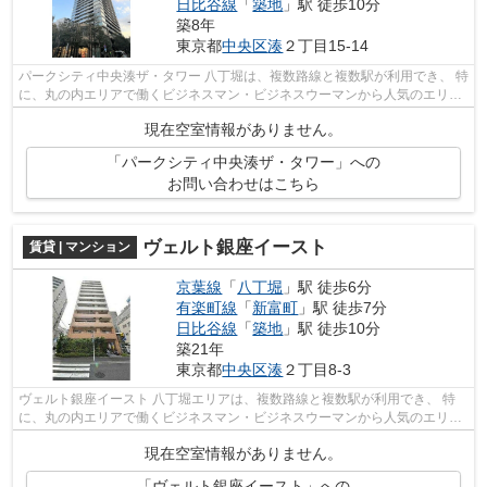
日比谷線
「
築地
」駅 徒歩10分
築8年
東京都
中央区
湊
２丁目15-14
パークシティ中央湊ザ・タワー 八丁堀は、複数路線と複数駅が利用でき、 特
に、丸の内エリアで働くビジネスマン・ビジネスウーマンから人気のエリ
ア。 駅の周辺に、スーパーやコンビ...
現在空室情報がありません。
「パークシティ中央湊ザ・タワー」への
お問い合わせはこちら
ヴェルト銀座イースト
賃貸 | マンション
京葉線
「
八丁堀
」駅 徒歩6分
有楽町線
「
新富町
」駅 徒歩7分
日比谷線
「
築地
」駅 徒歩10分
築21年
東京都
中央区
湊
２丁目8-3
ヴェルト銀座イースト 八丁堀エリアは、複数路線と複数駅が利用でき、 特
に、丸の内エリアで働くビジネスマン・ビジネスウーマンから人気のエリア
です。 駅の周辺に、スーパーやコン...
現在空室情報がありません。
「ヴェルト銀座イースト」への