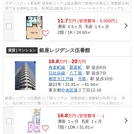
サザンフロント新富町 新富町エリアは徒歩圏内で築地や月島など 複数駅を利
用できる便利な立地。 駅周辺は飲食店やミニスーパーやドラッグストアなど
もあり ちょっとした買い物など...
11.7
万
円
(管理費等：5,000円 )
0.5ヶ月
1.5ヶ月
敷金
礼金
2階 / 1K / 24.60㎡
銀座レジデンス伍番館
賃貸 | マンション
16.8
20
万円～
万円
有楽町線
「
新富町
」駅 徒歩6分
日比谷線
「
八丁堀
」駅 徒歩7分
都営大江戸線
「
月島
」駅 徒歩10分
築22年 / 31.81㎡～41.44㎡
東京都
中央区
湊
２丁目12-16
銀座レジデンス伍番館 八丁堀エリアは、複数路線と複数駅が利用でき、 特
に、丸の内エリアで働くビジネスマン・ビジネスウーマンから人気のエリア
です。 駐車場あり 全長：5300/ ...
16.8
万
円
(管理費等：- )
1ヶ月
1ヶ月
敷金
礼金
7階 / 1DK / 31.81㎡