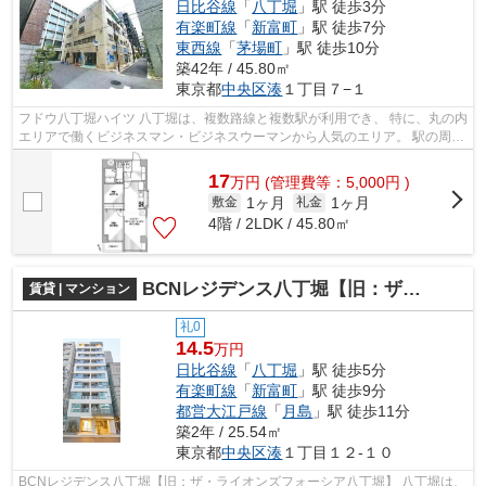
日比谷線
「
八丁堀
」駅 徒歩3分
有楽町線
「
新富町
」駅 徒歩7分
東西線
「
茅場町
」駅 徒歩10分
築42年 / 45.80㎡
東京都
中央区
湊
１丁目７−１
フドウ八丁堀ハイツ 八丁堀は、複数路線と複数駅が利用でき、 特に、丸の内
エリアで働くビジネスマン・ビジネスウーマンから人気のエリア。 駅の周辺
に、スーパーやコンビニ、飲食店...
17
万
円
(管理費等：5,000円 )
1ヶ月
1ヶ月
敷金
礼金
4階 / 2LDK / 45.80㎡
BCNレジデンス八丁堀【旧：ザ・ライオンズフォーシア八丁堀】
賃貸 | マンション
礼0
14.5
万円
日比谷線
「
八丁堀
」駅 徒歩5分
有楽町線
「
新富町
」駅 徒歩9分
都営大江戸線
「
月島
」駅 徒歩11分
築2年 / 25.54㎡
東京都
中央区
湊
１丁目１２-１０
BCNレジデンス八丁堀【旧：ザ・ライオンズフォーシア八丁堀】 八丁堀は、