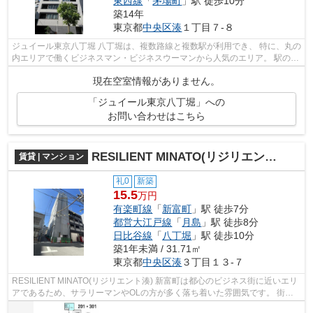
東西線
「
茅場町
」駅 徒歩10分
築14年
東京都
中央区
湊
１丁目７-８
ジュイール東京八丁堀 八丁堀は、複数路線と複数駅が利用でき、 特に、丸の
内エリアで働くビジネスマン・ビジネスウーマンから人気のエリア。 駅の周
辺に、スーパーやコンビニ、飲食...
現在空室情報がありません。
「ジュイール東京八丁堀」への
お問い合わせはこちら
RESILIENT MINATO(リジリエント湊)
賃貸 | マンション
礼0
新築
15.5
万円
有楽町線
「
新富町
」駅 徒歩7分
都営大江戸線
「
月島
」駅 徒歩8分
日比谷線
「
八丁堀
」駅 徒歩10分
築1年未満 / 31.71㎡
東京都
中央区
湊
３丁目１３-７
RESILIENT MINATO(リジリエント湊) 新富町は都心のビジネス街に近いエリ
アであるため、サラリーマンやOLの方が多く落ち着いた雰囲気です。 街の
住み心地に加え、通勤や休日の遊び、...