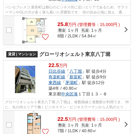
パンセフレスコ 新富町は都心のビジネス街に近いエリアであるため、サラリ
ーマンやOLの方が多く落ち着いた雰囲気です。 街の住み心地に加え、通勤
や休日の遊び、どちらにも高い利便...
25.8
万
円
(管理費等：15,000円 )
1ヶ月
1ヶ月
敷金
礼金
8階 / 2LDK / 54.84㎡
グローリオシェルト東京八丁堀
賃貸 | マンション
22.5
万円
日比谷線
「
八丁堀
」駅 徒歩4分
有楽町線
「
新富町
」駅 徒歩9分
東西線
「
茅場町
」駅 徒歩12分
築4年 / 40.80㎡
東京都
中央区
湊
１丁目１３－８
グローリオシェルト東京八丁堀 八丁堀は、複数路線と複数駅が利用でき、 特
に、丸の内エリアで働くビジネスマン・ビジネスウーマンから人気のエリ
ア。 駅の周辺に、スーパーやコンビ...
22.5
万
円
(管理費等：15,000円 )
1ヶ月
1ヶ月
敷金
礼金
7階 / 1LDK / 40.80㎡