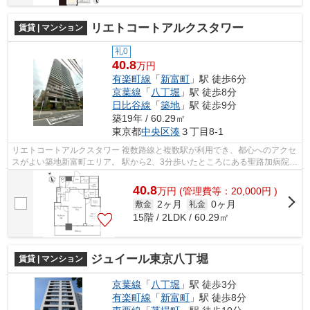
リエトコートアルクスタワー
賃貸 | マンション
礼0
40.8
万円
有楽町線
「
新富町
」駅 徒歩6分
京葉線
「
八丁堀
」駅 徒歩8分
日比谷線
「
築地
」駅 徒歩9分
築19年 / 60.29㎡
東京都
中央区
湊
３丁目8-1
リエトコートアルクスタワー 複数路線と複数駅が利用でき、都心へのアクセ
スがよい築地新富町エリア。 駅から2、3分歩いたところにある聖路加病院が
ある明石町エリアは 春には満開の...
40.8
万
円
(管理費等：20,000円 )
2ヶ月
0ヶ月
敷金
礼金
15階 / 2LDK / 60.29㎡
ジュイール東京八丁堀
賃貸 | マンション
京葉線
「
八丁堀
」駅 徒歩3分
有楽町線
「
新富町
」駅 徒歩8分