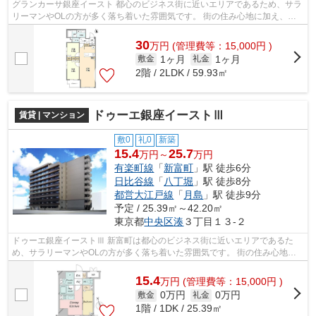
グランカーサ銀座イースト 都心のビジネス街に近いエリアであるため、サラ
リーマンやOLの方が多く落ち着いた雰囲気です。 街の住み心地に加え、通
勤や休日の遊び、どちらにも高い利...
30
万
円
(管理費等：15,000円 )
1ヶ月
1ヶ月
敷金
礼金
2階 / 2LDK / 59.93㎡
ドゥーエ銀座イーストⅢ
賃貸 | マンション
敷0
礼0
新築
15.4
25.7
万円～
万円
有楽町線
「
新富町
」駅 徒歩6分
日比谷線
「
八丁堀
」駅 徒歩8分
都営大江戸線
「
月島
」駅 徒歩9分
予定 / 25.39㎡～42.20㎡
東京都
中央区
湊
３丁目１３-２
ドゥーエ銀座イーストⅢ 新富町は都心のビジネス街に近いエリアであるた
め、サラリーマンやOLの方が多く落ち着いた雰囲気です。 街の住み心地に
加え、通勤や休日の遊び、どちらにも高...
15.4
万
円
(管理費等：15,000円 )
0万円
0万円
敷金
礼金
1階 / 1DK / 25.39㎡