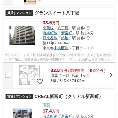
グランスイート八丁堀
賃貸 | マンション
33.5
万円
京葉線
「
八丁堀
」駅 徒歩6分
有楽町線
「
新富町
」駅 徒歩6分
日比谷線
「
築地
」駅 徒歩8分
築11年 / 74.04㎡
東京都
中央区
湊
２丁目５－１０
グランスイート八丁堀 新富町駅徒歩6分の好立地 宅配ボックスがあり便利で
す 八丁堀は、複数路線と複数駅が利用でき、 特に、丸の内エリアで働くビジ
ネスマン・ビジネスウーマンか...
33.5
万
円
(管理費等：15,000円 )
1ヶ月
1ヶ月
敷金
礼金
3階 / 3LDK / 74.04㎡
CREAL新富町（クリアル新富町）
賃貸 | マンション
敷0
17.4
万円
有楽町線
「
新富町
」駅 徒歩5分