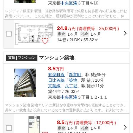
東京都
中央区
湊
３丁目4-10
レジディア銀座東 駅近・複数路線駅利用可で銀座も徒歩圏内の好立地に佇む
高級レジデンス。 この立地は、通勤通学が便利なことはいわずがもな、 休日
も楽しめるすばらしいエリアで...
24.8
万
円
(管理費等：25,000円 )
1ヶ月
1ヶ月
敷金
礼金
14階 / 2LDK / 55.82㎡
マンション築地
賃貸 | マンション
8.5
万円
有楽町線
「
新富町
」駅 徒歩5分
日比谷線
「
築地
」駅 徒歩10分
京葉線
「
八丁堀
」駅 徒歩11分
築44年 / 26.03㎡
東京都
中央区
湊
３丁目１２-１１
マンション築地 築地エリアは新鮮な水産物や青果物を堪能することができ、
美味しい飲食店が充実しているので食の選択肢が広がります。 行列ができる
ことで有名なお店はいくつもあり...
8.5
万
円
(管理費等：12,000円 )
1ヶ月
1ヶ月
敷金
礼金