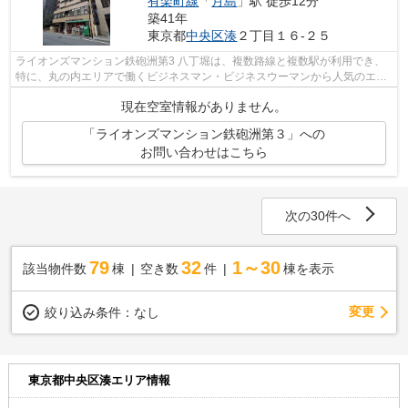
有楽町線
「
月島
」駅 徒歩12分
築41年
東京都
中央区
湊
２丁目１６-２５
ライオンズマンション鉄砲洲第3 八丁堀は、複数路線と複数駅が利用でき、
特に、丸の内エリアで働くビジネスマン・ビジネスウーマンから人気のエリ
ア。 駅の周辺に、スーパーやコン...
現在空室情報がありません。
「ライオンズマンション鉄砲洲第３」への
お問い合わせはこちら
次の30件へ
79
32
1～30
該当物件数
棟
空き数
件
棟を表示
変更
絞り込み条件：
なし
東京都中央区湊エリア情報