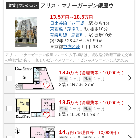
アリス・マナーガーデン銀座ウォーク
賃貸 | マンション
13.5
18.5
万円～
万円
日比谷線
「
八丁堀
」駅 徒歩4分
東西線
「
茅場町
」駅 徒歩10分
有楽町線
「
新富町
」駅 徒歩10分
築22年 / 28.47㎡～51.99㎡
東京都
中央区
湊
１丁目13-2
アリス・マナーガーデン銀座ウォーク 八丁堀駅は、複数路線利用可能で交通
の利便性が良く、 忙しいビジネスウーマン・ビジネスウーマンに人気のある
エリアです。 大型デパートやスー...
13.5
万
円
(管理費等：10,000円 )
1ヶ月
1ヶ月
敷金
礼金
2階 / 1R / 36.27㎡
18.5
万
円
(管理費等：10,000円 )
1ヶ月
1ヶ月
敷金
礼金
5階 / 1LDK / 51.99㎡
14
万
円
(管理費等：10,000円 )