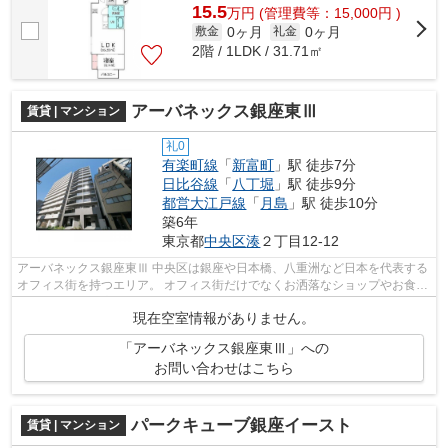
15.5
万
円
(管理費等：15,000円 )
0ヶ月
0ヶ月
敷金
礼金
2階 / 1LDK / 31.71㎡
アーバネックス銀座東Ⅲ
賃貸 | マンション
礼0
有楽町線
「
新富町
」駅 徒歩7分
日比谷線
「
八丁堀
」駅 徒歩9分
都営大江戸線
「
月島
」駅 徒歩10分
築6年
東京都
中央区
湊
２丁目12-12
アーバネックス銀座東Ⅲ 中央区は銀座や日本橋、八重洲など日本を代表する
オフィス街を持つエリア。 オフィス街だけでなくお洒落なショップやお食事
処など様々なお店が揃っているので...
現在空室情報がありません。
「アーバネックス銀座東Ⅲ」への
お問い合わせはこちら
パークキューブ銀座イースト
賃貸 | マンション