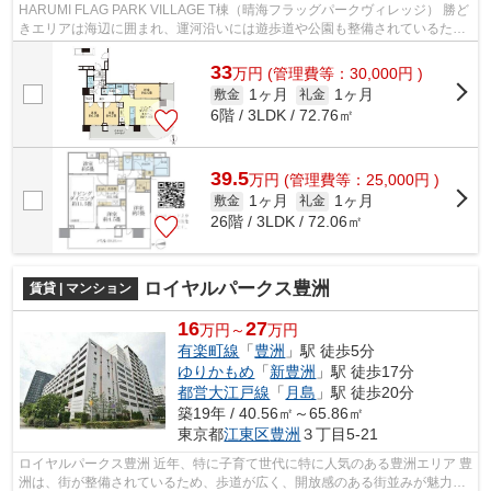
HARUMI FLAG PARK VILLAGE T棟（晴海フラッグパークヴィレッジ） 勝ど
きエリアは海辺に囲まれ、運河沿いには遊歩道や公園も整備されているた
め、マンション上階からは都心の夜景も見...
33
万
円
(管理費等：30,000円 )
1ヶ月
1ヶ月
敷金
礼金
6階 / 3LDK / 72.76㎡
39.5
万
円
(管理費等：25,000円 )
1ヶ月
1ヶ月
敷金
礼金
26階 / 3LDK / 72.06㎡
ロイヤルパークス豊洲
賃貸 | マンション
16
27
万円～
万円
有楽町線
「
豊洲
」駅 徒歩5分
ゆりかもめ
「
新豊洲
」駅 徒歩17分
都営大江戸線
「
月島
」駅 徒歩20分
築19年 / 40.56㎡～65.86㎡
東京都
江東区
豊洲
３丁目5-21
ロイヤルパークス豊洲 近年、特に子育て世代に特に人気のある豊洲エリア 豊
洲は、街が整備されているため、歩道が広く、開放感のある街並みが魅力で