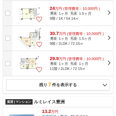
ある街並みが魅力です。 スーパ...
24
万
円
(管理費等：10,000円 )
1ヶ月
1.5ヶ月
敷金
礼金
9階 / 1K / 54.14㎡
30.7
万
円
(管理費等：10,000円 )
1ヶ月
1.5ヶ月
敷金
礼金
9階 / 2LDK / 72.15㎡
29.9
万
円
(管理費等：10,000円 )
1ヶ月
1ヶ月
敷金
礼金
11階 / 2LDK / 72.15㎡
7
残り
件を表示する
ルミレイス豊洲
賃貸 | マンション
13.2
万円