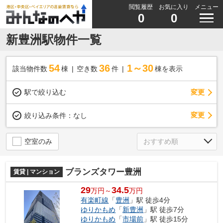
閲覧履歴
お気に入り
メニュー
0
0
新豊洲駅物件一覧
54
36
1～30
該当物件数
棟
空き数
件
棟を表示
駅で絞り込む
変更
変更
絞り込み条件：
なし
空室のみ
ブランズタワー豊洲
賃貸 | マンション
29
34.5
万円～
万円
有楽町線
「
豊洲
」駅 徒歩4分
ゆりかもめ
「
新豊洲
」駅 徒歩7分
ゆりかもめ
「
市場前
」駅 徒歩15分