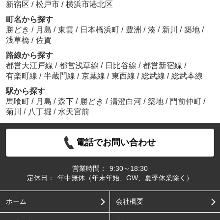
新宿区
/
松戸市
/
横浜市港北区
町名から探す
勝どき
/
月島
/
東雲
/
日本橋浜町
/
豊洲
/
湊
/
新川
/
築地
/
浅草橋
/
佐賀
路線から探す
都営大江戸線
/
都営浅草線
/
日比谷線
/
都営新宿線
/
有楽町線
/
半蔵門線
/
京葉線
/
東西線
/
総武線
/
総武本線
駅から探す
馬喰町
/
月島
/
森下
/
勝どき
/
清澄白河
/
築地
/
門前仲町
/
菊川
/
八丁堀
/
水天宮前
電話でお問い合わせ
営業時間：
9:30～18:30
定休日：
年中無休（年末年始、GW、夏季休業除く）
ホーム
会社概要