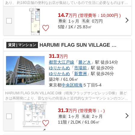
あり、 約180店舗の便利なお店が集結しているので生活に必要なものはすべ
て揃えることが可能です。 休日には...
14.7
万
円
(管理費等：10,000円 )
1ヶ月
0万円
敷金
礼金
5階 / 1K / 25.83㎡
HARUMI FLAG SUN VILLAGE D棟（晴海フラッグサンビレッジD棟）
賃貸 | マンション
31.3
万円
都営大江戸線
「
勝どき
」駅 徒歩14分
ゆりかもめ
「
市場前
」駅 徒歩20分
ゆりかもめ
「
新豊洲
」駅 徒歩26分
築2年 / 61.06㎡
東京都
中央区
晴海
５丁目5-4
HARUMI FLAG SUN VILLAGE D棟（晴海フラッグサンビレッジD棟） 勝ど
きは再開発により、昔ながらの街並みと近代的なタワーマンションのコント
ラストが魅力の一つになりました。 今後も...
31.3
万
円
(管理費等：- )
1ヶ月
2ヶ月
敷金
礼金
11階 / 2LDK / 61.06㎡