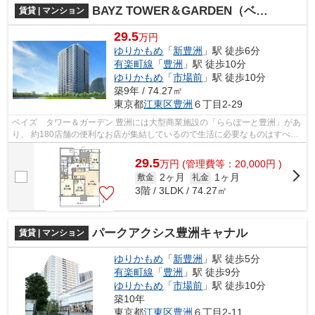
BAYZ TOWER＆GARDEN（ベイズタワー＆ガーデン）
賃貸 | マンション
29.5
万円
ゆりかもめ
「
新豊洲
」駅 徒歩6分
有楽町線
「
豊洲
」駅 徒歩10分
ゆりかもめ
「
市場前
」駅 徒歩10分
築9年 / 74.27㎡
東京都
江東区
豊洲
６丁目2-29
ベイズ タワー＆ガーデン 豊洲には大型商業施設の「ららぽーと豊洲」があ
り、 約180店舗の便利なお店が集結しているので生活に必要なものはすべて
揃えることが可能です。 休日には...
29.5
万
円
(管理費等：20,000円 )
2ヶ月
1ヶ月
敷金
礼金
3階 / 3LDK / 74.27㎡
パークアクシス豊洲キャナル
賃貸 | マンション
ゆりかもめ
「
新豊洲
」駅 徒歩5分
有楽町線
「
豊洲
」駅 徒歩9分
ゆりかもめ
「
市場前
」駅 徒歩10分
築10年
東京都
江東区
豊洲
６丁目2-11