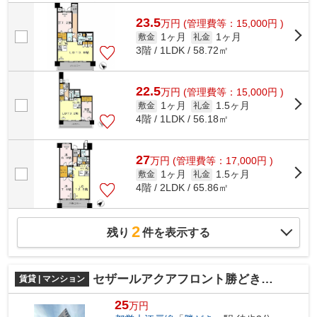
す。 スーパーや飲食店、ホーム...
23.5
万
円
(管理費等：15,000円 )
1ヶ月
1ヶ月
敷金
礼金
3階 / 1LDK / 58.72㎡
22.5
万
円
(管理費等：15,000円 )
1ヶ月
1.5ヶ月
敷金
礼金
4階 / 1LDK / 56.18㎡
27
万
円
(管理費等：17,000円 )
1ヶ月
1.5ヶ月
敷金
礼金
4階 / 2LDK / 65.86㎡
2
残り
件を表示する
セザールアクアフロント勝どきイースト
賃貸 | マンション
25
万円