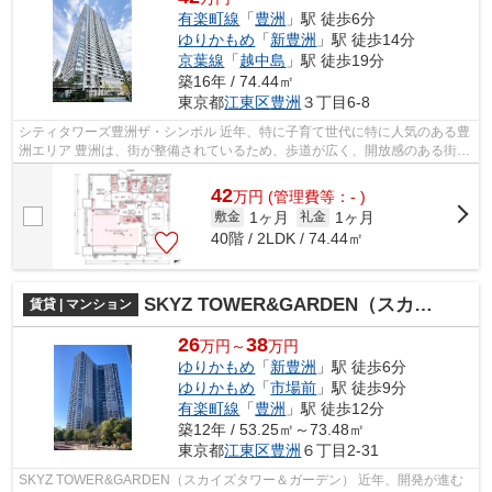
有楽町線
「
豊洲
」駅 徒歩6分
ゆりかもめ
「
新豊洲
」駅 徒歩14分
京葉線
「
越中島
」駅 徒歩19分
築16年 / 74.44㎡
東京都
江東区
豊洲
３丁目6-8
シティタワーズ豊洲ザ・シンボル 近年、特に子育て世代に特に人気のある豊
洲エリア 豊洲は、街が整備されているため、歩道が広く、開放感のある街並
みが魅力です。 スーパーや飲食店...
42
万
円
(管理費等：- )
1ヶ月
1ヶ月
敷金
礼金
40階 / 2LDK / 74.44㎡
SKYZ TOWER&GARDEN（スカイズタワー＆ガーデン）
賃貸 | マンション
26
38
万円～
万円
ゆりかもめ
「
新豊洲
」駅 徒歩6分
ゆりかもめ
「
市場前
」駅 徒歩9分
有楽町線
「
豊洲
」駅 徒歩12分
築12年 / 53.25㎡～73.48㎡
東京都
江東区
豊洲
６丁目2-31
SKYZ TOWER&GARDEN（スカイズタワー＆ガーデン） 近年、開発が進む