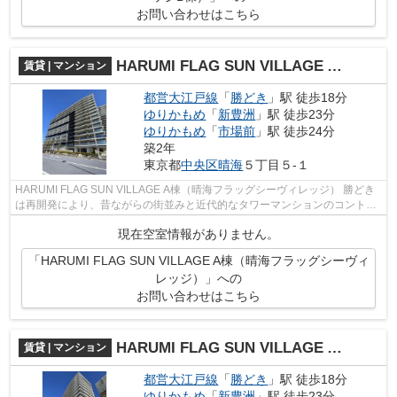
お問い合わせはこちら
HARUMI FLAG SUN VILLAGE A棟（晴海フラッグシーヴィレッジ）
賃貸 | マンション
都営大江戸線
「
勝どき
」駅 徒歩18分
ゆりかもめ
「
新豊洲
」駅 徒歩23分
ゆりかもめ
「
市場前
」駅 徒歩24分
築2年
東京都
中央区
晴海
５丁目５-１
HARUMI FLAG SUN VILLAGE A棟（晴海フラッグシーヴィレッジ） 勝どき
は再開発により、昔ながらの街並みと近代的なタワーマンションのコントラ
ストが魅力の一つになりました。 今後も...
現在空室情報がありません。
「HARUMI FLAG SUN VILLAGE A棟（晴海フラッグシーヴィ
レッジ）」への
お問い合わせはこちら
HARUMI FLAG SUN VILLAGE A棟（晴海フラッグサンヴィレッジ）
賃貸 | マンション
都営大江戸線
「
勝どき
」駅 徒歩18分
ゆりかもめ
「
新豊洲
」駅 徒歩23分