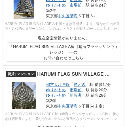
ゆりかもめ
「
市場前
」駅 徒歩24分
築2年
東京都
中央区
晴海
５丁目５-１
HARUMI FLAG SUN VILLAGE A棟 勝どきは再開発により、昔ながらの街並
みと近代的なタワーマンションのコントラストが魅力の一つになりました。
今後も更なる発展が期待されているエリ...
現在空室情報がありません。
「HARUMI FLAG SUN VILLAGE A棟（晴海フラッグサンヴィ
レッジ）」への
お問い合わせはこちら
HARUMI FLAG SUN VILLAGE C棟（晴海フラッグサンビレッジC棟）
賃貸 | マンション
都営大江戸線
「
勝どき
」駅 徒歩17分
ゆりかもめ
「
市場前
」駅 徒歩20分
ゆりかもめ
「
新豊洲
」駅 徒歩26分
築2年
東京都
中央区
晴海
５丁目5-(未定）
HARUMI FLAG SUN VILLAGE C棟（晴海フラッグサンビレッジC棟） 勝ど
きは再開発により、昔ながらの街並みと近代的なタワーマンションのコント
ラストが魅力の一つになりました。 今後も...