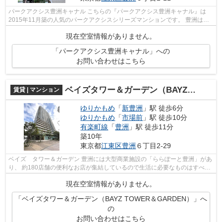
パークアクシス豊洲キャナル こちらの『パークアクシス豊洲キャナル』は
2015年11月築の人気のパークアクシスシリーズマンションです。 豊洲は都
心の側にありながら落ち着いた住環境が...
現在空室情報がありません。
「パークアクシス豊洲キャナル」への
お問い合わせはこちら
ベイズタワー＆ガーデン（BAYZ TOWER＆GARDEN）
賃貸 | マンション
ゆりかもめ
「
新豊洲
」駅 徒歩6分
ゆりかもめ
「
市場前
」駅 徒歩10分
有楽町線
「
豊洲
」駅 徒歩11分
築10年
東京都
江東区
豊洲
６丁目2-29
ベイズ タワー＆ガーデン 豊洲には大型商業施設の「ららぽーと豊洲」があ
り、 約180店舗の便利なお店が集結しているので生活に必要なものはすべて
揃えることが可能です。 休日には...
現在空室情報がありません。
「ベイズタワー＆ガーデン（BAYZ TOWER＆GARDEN）」へ
の
お問い合わせはこちら