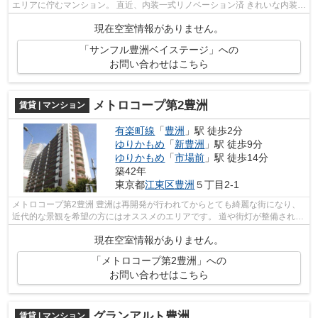
エリアに佇むマンション。 直近、内装一式リノベーション済 きれいな内装で
清潔感のある生活空間で快適に...
現在空室情報がありません。
「サンフル豊洲ベイステージ」への
お問い合わせはこちら
メトロコープ第2豊洲
賃貸 | マンション
有楽町線
「
豊洲
」駅 徒歩2分
ゆりかもめ
「
新豊洲
」駅 徒歩9分
ゆりかもめ
「
市場前
」駅 徒歩14分
築42年
東京都
江東区
豊洲
５丁目2-1
メトロコープ第2豊洲 豊洲は再開発が行われてからとても綺麗な街になり、
近代的な景観を希望の方にはオススメのエリアです。 道や街灯が整備され、
パトロールも頻繁に行われている...
現在空室情報がありません。
「メトロコープ第2豊洲」への
お問い合わせはこちら
グランアルト豊洲
賃貸 | マンション