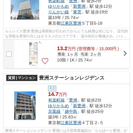
有楽町線
「
豊洲
」駅 徒歩2分
ゆりかもめ
「
新豊洲
」駅 徒歩12分
りんかい線
「
東雲
」駅 徒歩19分
築10年 / 25.74㎡
東京都
江東区
豊洲
５丁目5-18
ルミレイス豊洲 豊洲は再開発が行われてからとても綺麗な街になり、 近代的
な景観を希望の方にはオススメのエリアです。 道や街灯が整備され、パトロ
ールも頻繁に行われているので、...
13.2
万
円
(管理費等：15,000円 )
1ヶ月
2ヶ月
敷金
礼金
10階 / 1K / 25.74㎡
豊洲ステーションレジデンス
賃貸 | マンション
礼0
14.7
万円
有楽町線
「
豊洲
」駅 徒歩2分
ゆりかもめ
「
新豊洲
」駅 徒歩12分
京葉線
「
越中島
」駅 徒歩25分
築3年 / 25.83㎡
東京都
江東区
豊洲
４丁目２-５
豊洲ステーションレジデンス 豊洲には大型商業施設の「ららぽーと豊洲」が