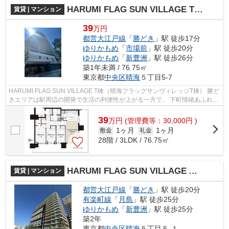
HARUMI FLAG SUN VILLAGE T棟（晴海フラッグサンヴィレッジT棟）
賃貸 | マンション
39
万円
都営大江戸線
「
勝どき
」駅 徒歩17分
ゆりかもめ
「
市場前
」駅 徒歩20分
ゆりかもめ
「
新豊洲
」駅 徒歩26分
築1年未満 / 76.75㎡
東京都
中央区
晴海
５丁目5-7
HARUMI FLAG SUN VILLAGE T棟（晴海フラッグサンヴィレッジT棟） 勝ど
きエリアは駅周辺の開発で生活の利便性が上がる一方で、 下町情緒あふれる
街並みや隅田川を従来する屋形船など、...
39
万
円
(管理費等：30,000円 )
1ヶ月
1ヶ月
敷金
礼金
28階 / 3LDK / 76.75㎡
HARUMI FLAG SUN VILLAGE A棟（晴海フラッグサンビレッジA棟）
賃貸 | マンション
都営大江戸線
「
勝どき
」駅 徒歩20分
有楽町線
「
月島
」駅 徒歩25分
ゆりかもめ
「
新豊洲
」駅 徒歩25分
築2年
東京都
中央区
晴海
５丁目５-１