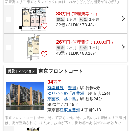
新豊洲エリア 東京オリンピックに向けこれからどんどん開発が進み便利にな
っていく、今注目のエリアです。 こ...
38
万
円
(管理費等：- )
1ヶ月
1ヶ月
敷金
礼金
32階 / 3LDK / 73.48㎡
26
万
円
(管理費等：10,000円 )
2ヶ月
1ヶ月
敷金
礼金
43階 / 1LDK / 53.25㎡
東京フロントコート
賃貸 | マンション
34
万円
有楽町線
「
豊洲
」駅 徒歩4分
ゆりかもめ
「
新豊洲
」駅 徒歩12分
京葉線
「
越中島
」駅 徒歩24分
築20年 / 71.45㎡
東京都
江東区
豊洲
４丁目9-13
東京フロントコート 近年、特に子育て世代に特に人気のある豊洲エリア 豊洲
は、街が整備されているため、歩道が広く、開放感のある街並みが魅力で
す。 スーパーや飲食店、ホームセン...