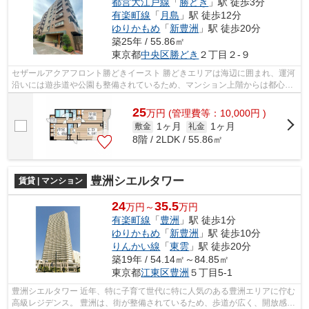
都営大江戸線
「
勝どき
」駅 徒歩3分
有楽町線
「
月島
」駅 徒歩12分
ゆりかもめ
「
新豊洲
」駅 徒歩20分
築25年 / 55.86㎡
東京都
中央区
勝どき
２丁目２-９
セザールアクアフロント勝どきイースト 勝どきエリアは海辺に囲まれ、運河
沿いには遊歩道や公園も整備されているため、マンション上階からは都心の
夜景も見渡せることも人気の1つです...
25
万
円
(管理費等：10,000円 )
1ヶ月
1ヶ月
敷金
礼金
8階 / 2LDK / 55.86㎡
豊洲シエルタワー
賃貸 | マンション
24
35.5
万円～
万円
有楽町線
「
豊洲
」駅 徒歩1分
ゆりかもめ
「
新豊洲
」駅 徒歩10分
りんかい線
「
東雲
」駅 徒歩20分
築19年 / 54.14㎡～84.85㎡
東京都
江東区
豊洲
５丁目5-1
豊洲シエルタワー 近年、特に子育て世代に特に人気のある豊洲エリアに佇む
高級レジデンス。 豊洲は、街が整備されているため、歩道が広く、開放感の