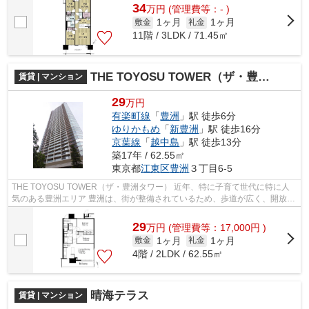
34
万
円
(管理費等：- )
1ヶ月
1ヶ月
敷金
礼金
11階 / 3LDK / 71.45㎡
THE TOYOSU TOWER（ザ・豊洲タワー）
賃貸 | マンション
29
万円
有楽町線
「
豊洲
」駅 徒歩6分
ゆりかもめ
「
新豊洲
」駅 徒歩16分
京葉線
「
越中島
」駅 徒歩13分
築17年 / 62.55㎡
東京都
江東区
豊洲
３丁目6-5
THE TOYOSU TOWER（ザ・豊洲タワー） 近年、特に子育て世代に特に人
気のある豊洲エリア 豊洲は、街が整備されているため、歩道が広く、開放感
のある街並みが魅力です。 スーパーや飲...
29
万
円
(管理費等：17,000円 )
1ヶ月
1ヶ月
敷金
礼金
4階 / 2LDK / 62.55㎡
晴海テラス
賃貸 | マンション