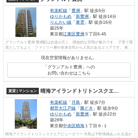
有楽町線
「
豊洲
」駅 徒歩5分
ゆりかもめ
「
新豊洲
」駅 徒歩14分
りんかい線
「
東雲
」駅 徒歩16分
築25年
東京都
江東区
豊洲
５丁目6-45
グランアルト豊洲 豊洲駅は歩道が広く、開放的な空間が魅力です。 子育て環
境としてもよく、ファミリー層や単身女性から人気のあるエリアです。 夜中
でも車や人通りがあり、治安も良...
現在空室情報がありません。
「グランアルト豊洲」への
お問い合わせはこちら
晴海アイランドトリトンスクエアビュータワー
賃貸 | マンション
有楽町線
「
月島
」駅 徒歩7分
都営大江戸線
「
勝どき
」駅 徒歩9分
ゆりかもめ
「
新豊洲
」駅 徒歩22分
築28年
東京都
中央区
晴海
１丁目６-１
晴海アイランドトリトンスクエアビュータワー 月島は下町情緒あふれる温か