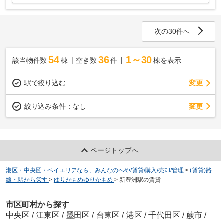
次の30件へ
54
36
1～30
該当物件数
棟
空き数
件
棟を表示
駅で絞り込む
変更
変更
絞り込み条件：
なし
ページトップへ
港区・中央区・ベイエリアなら、みんなのへや/賃貸/購入/売却/管理
>
(賃貸)路
線・駅から探す
>
ゆりかもめゆりかもめ
>
新豊洲駅の賃貸
市区町村から探す
中央区
/
江東区
/
墨田区
/
台東区
/
港区
/
千代田区
/
蕨市
/