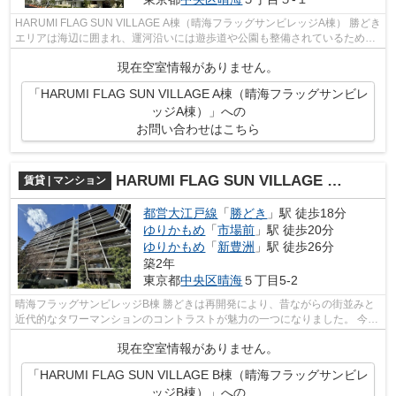
HARUMI FLAG SUN VILLAGE A棟（晴海フラッグサンビレッジA棟） 勝どき
エリアは海辺に囲まれ、運河沿いには遊歩道や公園も整備されているため、
マンション上階からは都心の夜景も見渡...
現在空室情報がありません。
「HARUMI FLAG SUN VILLAGE A棟（晴海フラッグサンビレ
ッジA棟）」への
お問い合わせはこちら
HARUMI FLAG SUN VILLAGE B棟（晴海フラッグサンビレッジB棟）
賃貸 | マンション
都営大江戸線
「
勝どき
」駅 徒歩18分
ゆりかもめ
「
市場前
」駅 徒歩20分
ゆりかもめ
「
新豊洲
」駅 徒歩26分
築2年
東京都
中央区
晴海
５丁目5-2
晴海フラッグサンビレッジB棟 勝どきは再開発により、昔ながらの街並みと
近代的なタワーマンションのコントラストが魅力の一つになりました。 今後
も更なる発展が期待されているエリ...
現在空室情報がありません。
「HARUMI FLAG SUN VILLAGE B棟（晴海フラッグサンビレ
ッジB棟）」への