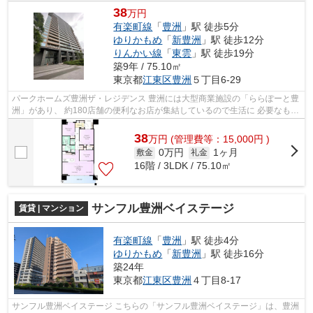
38
万円
有楽町線
「
豊洲
」駅 徒歩5分
ゆりかもめ
「
新豊洲
」駅 徒歩12分
りんかい線
「
東雲
」駅 徒歩19分
築9年 / 75.10㎡
東京都
江東区
豊洲
５丁目6-29
パークホームズ豊洲ザ・レジデンス 豊洲には大型商業施設の「ららぽーと豊
洲」があり、 約180店舗の便利なお店が集結しているので生活に 必要なもの
はすべて揃えることが可能です。 ...
38
万
円
(管理費等：15,000円 )
0万円
1ヶ月
敷金
礼金
16階 / 3LDK / 75.10㎡
サンフル豊洲ベイステージ
賃貸 | マンション
有楽町線
「
豊洲
」駅 徒歩4分
ゆりかもめ
「
新豊洲
」駅 徒歩16分
築24年
東京都
江東区
豊洲
４丁目8-17
サンフル豊洲ベイステージ こちらの「サンフル豊洲ベイステージ」は、豊洲