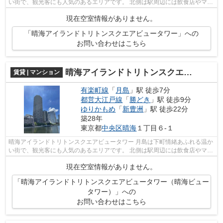
い街で、観光客にも人気のあるエリアです。 北側は駅周辺には飲食店やマン
ションが建ち並び、駅から少し歩...
現在空室情報がありません。
「晴海アイランドトリトンスクエアビュータワー」への
お問い合わせはこちら
晴海アイランドトリトンスクエアビュータワー（晴海ビュータワー）
賃貸 | マンション
有楽町線
「
月島
」駅 徒歩7分
都営大江戸線
「
勝どき
」駅 徒歩9分
ゆりかもめ
「
新豊洲
」駅 徒歩22分
築28年
東京都
中央区
晴海
１丁目６-１
晴海アイランドトリトンスクエアビュータワー 月島は下町情緒あふれる温か
い街で、観光客にも人気のあるエリアです。 北側は駅周辺には飲食店やマン
ションが建ち並び、駅から少し歩...
現在空室情報がありません。
「晴海アイランドトリトンスクエアビュータワー（晴海ビュー
タワー）」への
お問い合わせはこちら