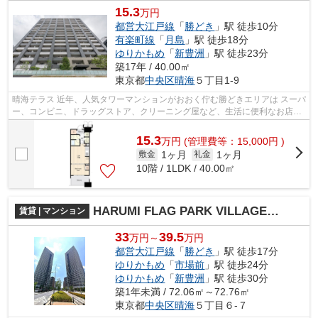
15.3
万円
都営大江戸線
「
勝どき
」駅 徒歩10分
有楽町線
「
月島
」駅 徒歩18分
ゆりかもめ
「
新豊洲
」駅 徒歩23分
築17年 / 40.00㎡
東京都
中央区
晴海
５丁目1-9
晴海テラス 近年、人気タワーマンションがおおく佇む勝どきエリアは スーパ
ー、コンビニ、ドラッグストア、クリーニング屋など、生活に便利なお店も
充実しており、新婚の方からファミ...
15.3
万
円
(管理費等：15,000円 )
1ヶ月
1ヶ月
敷金
礼金
10階 / 1LDK / 40.00㎡
HARUMI FLAG PARK VILLAGE T棟（晴海フラッグパークヴィレッジ）
賃貸 | マンション
33
39.5
万円～
万円
都営大江戸線
「
勝どき
」駅 徒歩17分
ゆりかもめ
「
市場前
」駅 徒歩24分
ゆりかもめ
「
新豊洲
」駅 徒歩30分
築1年未満 / 72.06㎡～72.76㎡
東京都
中央区
晴海
５丁目６-７