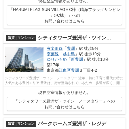
現在空室情報がありません。
「HARUMI FLAG SUN VILLAGE C棟（晴海フラッグサンビレ
ッジC棟）」への
お問い合わせはこちら
シティタワーズ豊洲ザ・ツイン ノースタワー
賃貸 | マンション
有楽町線
「
豊洲
」駅 徒歩5分
京葉線
「
越中島
」駅 徒歩19分
ゆりかもめ
「
新豊洲
」駅 徒歩18分
築17年
東京都
江東区
豊洲
３丁目4-2
シティタワーズ豊洲ザ・ツイン ノースタワー 近年、特に子育て世代に特に
人気のある豊洲エリア 豊洲は、街が整備されているため、歩道が広く、開放
感のある街並みが魅力です。 スー...
現在空室情報がありません。
「シティタワーズ豊洲ザ・ツイン ノースタワー」への
お問い合わせはこちら
パークホームズ豊洲ザ・レジデンス
賃貸 | マンション