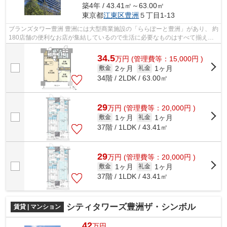
築4年 / 43.41㎡～63.00㎡
東京都
江東区
豊洲
５丁目1-13
ブランズタワー豊洲 豊洲には大型商業施設の「ららぽーと豊洲」があり、 約
180店舗の便利なお店が集結しているので生活に必要なものはすべて揃える
ことが可能です。 休日にはショッ...
34.5
万
円
(管理費等：15,000円 )
2ヶ月
1ヶ月
敷金
礼金
34階 / 2LDK / 63.00㎡
29
万
円
(管理費等：20,000円 )
1ヶ月
1ヶ月
敷金
礼金
37階 / 1LDK / 43.41㎡
29
万
円
(管理費等：20,000円 )
1ヶ月
1ヶ月
敷金
礼金
37階 / 1LDK / 43.41㎡
シティタワーズ豊洲ザ・シンボル
賃貸 | マンション
42
万円