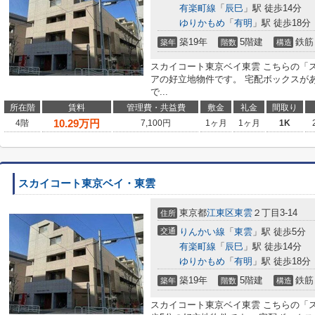
有楽町線
「
辰巳
」駅 徒歩14分
ゆりかもめ
「
有明
」駅 徒歩18分
築19年
5階建
鉄筋
築年
階数
構造
スカイコート東京ベイ東雲 こちらの「
アの好立地物件です。 宅配ボックスが
で...
所在階
賃料
管理費・共益費
敷金
礼金
間取り
10.29
万円
4階
7,100円
1ヶ月
1ヶ月
1K
スカイコート東京ベイ・東雲
東京都
江東区
東雲
２丁目3-14
住所
交通
りんかい線
「
東雲
」駅 徒歩5分
有楽町線
「
辰巳
」駅 徒歩14分
ゆりかもめ
「
有明
」駅 徒歩18分
築19年
5階建
鉄筋
築年
階数
構造
スカイコート東京ベイ東雲 こちらの「