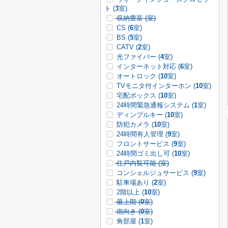
ト (
3
室)
収納豊富 (
室)
CS (
6
室)
BS (
5
室)
CATV (
2
室)
光ファイバー (
4
室)
インターネット対応 (
6
室)
オートロック (
10
室)
TVモニタ付インターホン (
10
室)
宅配ボックス (
10
室)
24時間緊急通報システム (
1
室)
ディンプルキー (
10
室)
防犯カメラ (
10
室)
24時間有人管理 (
9
室)
フロントサービス (
9
室)
24時間ゴミ出し可 (
10
室)
住戸内覧可能 (
室)
コンシェルジュサービス (
9
室)
駐車場あり (
2
室)
2階以上 (
10
室)
最上階 (
0
室)
南向き (
0
室)
角部屋 (
1
室)