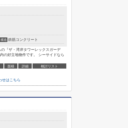
鉄筋コンクリート
構造
らの『ザ・湾岸タワーレックスガーデ
内の好立地物件です。 シーサイドなら
面積
詳細
検討リスト
わせはこちら