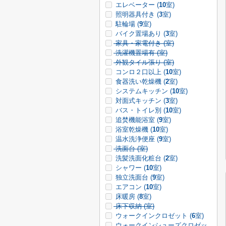
エレベーター (
10
室)
照明器具付き (
3
室)
駐輪場 (
9
室)
バイク置場あり (
3
室)
家具・家電付き (
室)
洗濯機置場有 (
室)
外観タイル張り (
室)
コンロ２口以上 (
10
室)
食器洗い乾燥機 (
2
室)
システムキッチン (
10
室)
対面式キッチン (
3
室)
バス・トイレ別 (
10
室)
追焚機能浴室 (
9
室)
浴室乾燥機 (
10
室)
温水洗浄便座 (
9
室)
洗面台 (
室)
洗髪洗面化粧台 (
2
室)
シャワー (
10
室)
独立洗面台 (
9
室)
エアコン (
10
室)
床暖房 (
8
室)
床下収納 (
室)
ウォークインクロゼット (
6
室)
ウォークインシューズクロゼッ