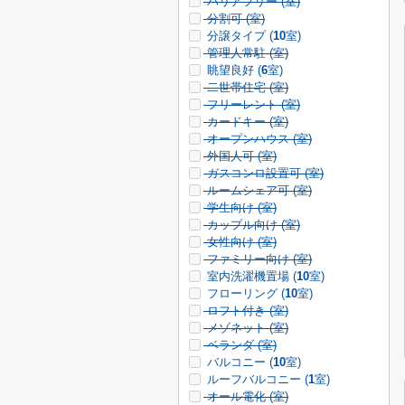
バリアフリー (
室)
分割可 (
室)
分譲タイプ (
10
室)
管理人常駐 (
室)
眺望良好 (
6
室)
二世帯住宅 (
室)
フリーレント (
室)
カードキー (
室)
オープンハウス (
室)
外国人可 (
室)
ガスコンロ設置可 (
室)
ルームシェア可 (
室)
学生向け (
室)
カップル向け (
室)
女性向け (
室)
ファミリー向け (
室)
室内洗濯機置場 (
10
室)
フローリング (
10
室)
ロフト付き (
室)
メゾネット (
室)
ベランダ (
室)
バルコニー (
10
室)
ルーフバルコニー (
1
室)
オール電化 (
室)