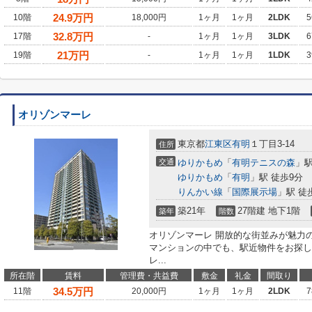
24.9
万円
10階
18,000円
1ヶ月
1ヶ月
2LDK
5
32.8
万円
17階
-
1ヶ月
1ヶ月
3LDK
6
21
万円
19階
-
1ヶ月
1ヶ月
1LDK
3
オリゾンマーレ
東京都
江東区
有明
１丁目3-14
住所
交通
ゆりかもめ
「
有明テニスの森
」駅
ゆりかもめ
「
有明
」駅 徒歩9分
りんかい線
「
国際展示場
」駅 徒
築21年
27階建 地下1階
築年
階数
オリゾンマーレ 開放的な街並みが魅力
マンションの中でも、駅近物件をお探し
レ...
所在階
賃料
管理費・共益費
敷金
礼金
間取り
34.5
万円
11階
20,000円
1ヶ月
1ヶ月
2LDK
7