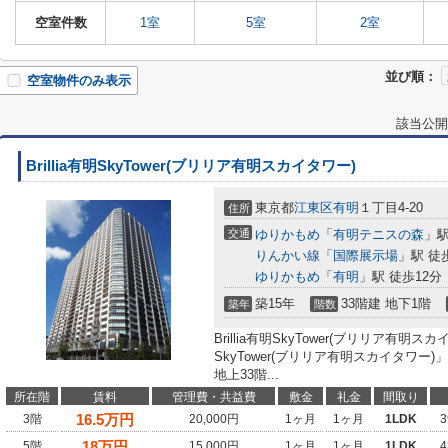
空室件数
1室
5室
2室
並び順：
空室物件のみ表示
該当公開
Brillia有明SkyTower(ブリリア有明スカイタワー)
東京都
江東区
有明
１丁目4-20
住所
交通
ゆりかもめ
「
有明テニスの森
」駅
りんかい線
「
国際展示場
」駅 徒
ゆりかもめ
「
有明
」駅 徒歩12分
築15年
33階建 地下1階
築年
階数
Brillia有明SkyTower(ブリリア有明スカ
SkyTower(ブリリア有明スカイタワー
地上33階...
所在階
賃料
管理費・共益費
敷金
礼金
間取り
16.5
万円
3階
20,000円
1ヶ月
1ヶ月
1LDK
3
18
万円
5階
15,000円
1ヶ月
1ヶ月
1LDK
4