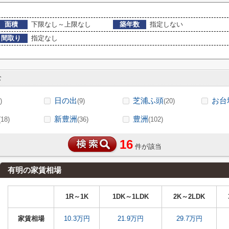
面積
下限なし～上限なし
築年数
指定しない
間取り
指定なし
む
日の出
芝浦ふ頭
お台
)
(9)
(20)
新豊洲
豊洲
(18)
(36)
(102)
16
件が該当
有明の家賃相場
1R～1K
1DK～1LDK
2K～2LDK
家賃相場
10.3万円
21.9万円
29.7万円