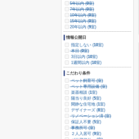
5年以内 (
0
室)
7年以内 (
0
室)
10年以内 (
0
室)
15年以内 (
0
室)
20年以内 (
9
室)
情報公開日
指定しない (
10
室)
本日 (
0
室)
3日以内 (
10
室)
1週間以内 (
10
室)
こだわり条件
ペット飼育可 (
室)
ペット専用設備 (
室)
楽器相談 (
1
室)
陽当り良好 (
5
室)
閑静な住宅地 (
1
室)
デザイナーズ (
8
室)
リノベーション済 (
室)
保証人不要 (
5
室)
事務所可 (
室)
２人入居可 (
9
室)