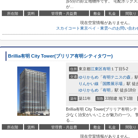
歩5分の好立地物件です。 宅配ボック
が...
所在階
賃料
管理費・共益費
敷金
礼金
間取り
現在空室情報がありません。
スカイコート東京ベイ・東雲へのお問い合わ
Brillia有明 City Tower(ブリリア有明シティタワー)
東京都
江東区
有明
１丁目5-2
住所
交通
ゆりかもめ
「
有明テニスの森
」駅
りんかい線
「
国際展示場
」駅 徒
ゆりかもめ
「
有明
」駅 徒歩18分
築11年
33階建 地下1階
築年
階数
Brillia有明 City Tower(ブリリ
少なく治安がいいことが魅力の一つ。 
る...
所在階
賃料
管理費・共益費
敷金
礼金
間取り
現在空室情報がありません。