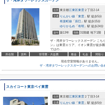
ザ・湾岸タワーレックスガーデン
東京都
江東区
東雲
２丁目2-14
住所
交通
りんかい線
「
東雲
」駅 徒歩5分
有楽町線
「
辰巳
」駅 徒歩15分
ゆりかもめ
「
有明
」駅 徒歩24分
築13年
31階建 地下1階
築年
階数
ザ・湾岸タワーレックスガーデン こち
ン』は東雲エリア、イオン東雲が徒歩圏
ではの...
所在階
賃料
管理費・共益費
敷金
礼金
間取り
現在空室情報がありません。
ザ・湾岸タワーレックスガーデンへのお問い合
スカイコート東京ベイ東雲
東京都
江東区
東雲
２丁目3-14
住所
交通
りんかい線
「
東雲
」駅 徒歩5分