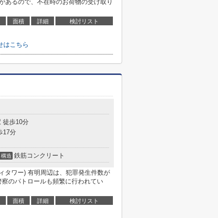
スがあるので、不在時のお荷物の受け取り
面積
詳細
検討リスト
せはこちら
 徒歩10分
歩17分
鉄筋コンクリート
構造
ア有明シティタワー) 有明周辺は、犯罪発生件数が
警察のパトロールも頻繁に行われてい
面積
詳細
検討リスト