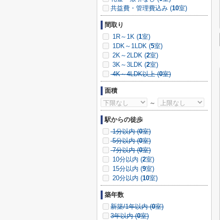
共益費・管理費込み (
10
室)
間取り
1R～1K (
1
室)
1DK～1LDK (
5
室)
2K～2LDK (
2
室)
3K～3LDK (
2
室)
4K～4LDK以上 (
0
室)
面積
～
駅からの徒歩
1分以内 (
0
室)
5分以内 (
0
室)
7分以内 (
0
室)
10分以内 (
2
室)
15分以内 (
9
室)
20分以内 (
10
室)
築年数
新築/1年以内 (
0
室)
3年以内 (
0
室)