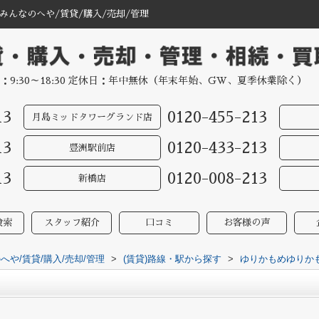
んなのへや/賃貸/購入/売却/管理
：9:30～18:30 定休日：年中無休（年末年始、GW、夏季休業除く）
13
0120-455-213
月島ミッドタワーグランド店
13
0120-433-213
豊洲駅前店
13
0120-008-213
新橋店
検索
スタッフ紹介
口コミ
お客様の声
や/賃貸/購入/売却/管理
>
(賃貸)路線・駅から探す
>
ゆりかもめゆりか