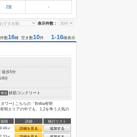
2室
-
表示件数：
16
10
1-16
件数
棟 空き数
件
棟表示
 徒歩5分
歩9分
鉄筋コンクリート
構造
イタワー) こちらの「Brillia有明
)」有明エリアの中でも、1,2を争う人気の
面積
詳細
検討リスト
9.48㎡
詳細を見る
追加する
2.33㎡
詳細を見る
追加する