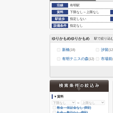
沿線
有明駅
賃料
下限なし～上限なし
駅徒歩
指定しない
設備条件
指定なし
ゆりかもめゆりかもめ
駅で絞り込
新橋
汐留
(18)
(12
有明テニスの森
市場前
(12)
▼賃料
～
敷金・保証金なし (
0
室)
礼金・敷引なし (
0
室)