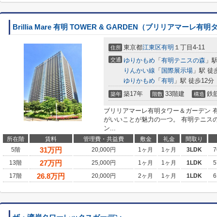
Brillia Mare 有明 TOWER & GARDEN（ブリリアマーレ
東京都
江東区
有明
１丁目4-11
住所
交通
ゆりかもめ
「
有明テニスの森
」駅
りんかい線
「
国際展示場
」駅 徒
ゆりかもめ
「
有明
」駅 徒歩12分
築17年
33階建
鉄
築年
階数
構造
ブリリアマーレ有明タワー＆ガーデン 
がいいことが魅力の一つ。 有明テニス
ン...
所在階
賃料
管理費・共益費
敷金
礼金
間取り
31
万円
5階
20,000円
1ヶ月
1ヶ月
3LDK
7
27
万円
13階
25,000円
1ヶ月
1ヶ月
1LDK
5
26.8
万円
17階
20,000円
2ヶ月
1ヶ月
1LDK
6