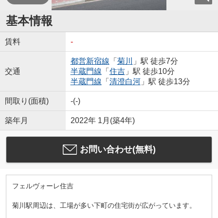
基本情報
賃料
-
都営新宿線
「
菊川
」駅 徒歩7分
交通
半蔵門線
「
住吉
」駅 徒歩10分
半蔵門線
「
清澄白河
」駅 徒歩13分
間取り(面積)
-(-)
築年月
2022年 1月(築4年)
お問い合わせ(無料)
フェルヴォーレ住吉
菊川駅周辺は、工場が多い下町の住宅街が広がっています。