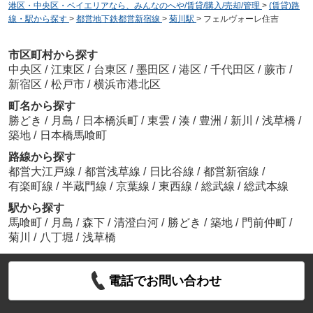
港区・中央区・ベイエリアなら、みんなのへや/賃貸/購入/売却/管理
>
(賃貸)路
線・駅から探す
>
都営地下鉄都営新宿線
>
菊川駅
>
フェルヴォーレ住吉
市区町村から探す
中央区
/
江東区
/
台東区
/
墨田区
/
港区
/
千代田区
/
蕨市
/
新宿区
/
松戸市
/
横浜市港北区
町名から探す
勝どき
/
月島
/
日本橋浜町
/
東雲
/
湊
/
豊洲
/
新川
/
浅草橋
/
築地
/
日本橋馬喰町
路線から探す
都営大江戸線
/
都営浅草線
/
日比谷線
/
都営新宿線
/
有楽町線
/
半蔵門線
/
京葉線
/
東西線
/
総武線
/
総武本線
駅から探す
馬喰町
/
月島
/
森下
/
清澄白河
/
勝どき
/
築地
/
門前仲町
/
菊川
/
八丁堀
/
浅草橋
電話でお問い合わせ