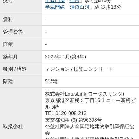
交通
半蔵門線
「
住吉
」駅 徒歩10分
半蔵門線
「
清澄白河
」駅 徒歩13分
賃料
-
管理費等
-
面積
-
築年月
2022年 1月(築4年)
種別 / 構造
マンション / 鉄筋コンクリート
階建
5階建
株式会社LotusLink(ロータスリンク)
東京都港区新橋２丁目16-1 ニュー新橋ビ
ル 5階
TEL:0120-008-213
東京都知事 (3) 第96398号
取扱会社
公益社団法人全国宅地建物取引業保証協
会