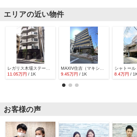
エリアの近い物件
レガリス木場ステーションフロント
MAXIV住吉（マキシヴ住吉）
シャトール
11.05
万
円
/ 1K
9.45
万
円
/ 1K
8.4
万
円
/ 1
お客様の声