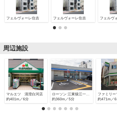
フェルヴォーレ住吉
フェルヴォーレ住吉
フェルヴ
周辺施設
マルエツ 清澄白河店
ローソン 江東猿江一丁目店
約401m／6分
約360m／5分
約471m／