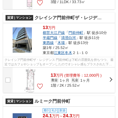
3階 / 1LDK / 33.73㎡
クレイシア門前仲町ザ・レジデンス
賃貸 | マンション
13
万円
都営大江戸線
「
門前仲町
」駅 徒歩10分
半蔵門線
「
清澄白河
」駅 徒歩11分
東西線
「
木場
」駅 徒歩13分
築1年 / 25.52㎡
東京都
江東区
冬木
２１-１０
クレイシア門前仲町ザ・レジデンス 門前仲町は下町の雰囲気を持ちつつ、 最
近ではカフェやショップもオープンしたのでオシャレ感もプラスされた下町
になってきています。 近隣には公...
13
万
円
(管理費等：12,000円 )
1ヶ月
1ヶ月
敷金
礼金
1階 / 2K / 25.52㎡
ルミーク門前仲町
賃貸 | マンション
敷0
礼0
新築
24.1
24.3
万円～
万円