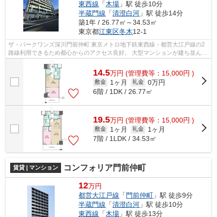
東西線
「
木場
」駅 徒歩10分
半蔵門線
「
清澄白河
」駅 徒歩14分
築1年 / 26.77㎡～34.53㎡
東京都
江東区
冬木
12-1
ザ・パークワンズ深川門前仲町 東京メトロ地下鉄東西線・都営大江戸線の2
路線利用できるため都心からのアクセス良好。 大型マンションが建ち並んで
いますが、大通り以外は古びた戸建...
14.5
万
円
(管理費等：15,000円 )
1ヶ月
0万円
敷金
礼金
6階 / 1DK / 26.77㎡
19.5
万
円
(管理費等：15,000円 )
1ヶ月
1ヶ月
敷金
礼金
7階 / 1LDK / 34.53㎡
コンフォリア門前仲町
賃貸 | マンション
12
万円
都営大江戸線
「
門前仲町
」駅 徒歩9分
半蔵門線
「
清澄白河
」駅 徒歩10分
東西線
「
木場
」駅 徒歩13分