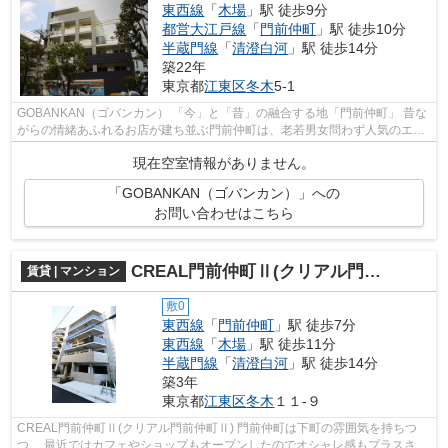
東西線
「
木場
」駅 徒歩9分
都営大江戸線
「
門前仲町
」駅 徒歩10分
半蔵門線
「
清澄白河
」駅 徒歩14分
築22年
東京都
江東区
冬木
5-1
GOBANKAN（ゴバンカン） 「今」と「昔」の融合する地「門前仲町」 昔な
がらの情緒あふれるお店が建ち並ぶ門前仲町は、老若男女問わず人気のエリ
アです。 駅前には、飲食店やスーパー...
現在空室情報がありません。
「GOBANKAN（ゴバンカン）」への
お問い合わせはこちら
CREAL門前仲町Ⅱ(クリアル門前仲町Ⅱ)
賃貸 | マンション
敷0
東西線
「
門前仲町
」駅 徒歩7分
東西線
「
木場
」駅 徒歩11分
半蔵門線
「
清澄白河
」駅 徒歩14分
築3年
東京都
江東区
冬木
１１-９
CREAL門前仲町Ⅱ(クリアル門前仲町Ⅱ) 門前仲町は下町の雰囲気を持ちつ
つ、 最近ではカフェやショップもオープンしたのでオシャレ感もプラスされ