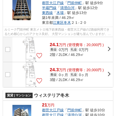
都営大江戸線
「
門前仲町
」駅 徒歩9分
半蔵門線
「
清澄白河
」駅 徒歩12分
東西線
「
木場
」駅 徒歩13分
築1年未満 / 46.29㎡
東京都
江東区
冬木
２１-２０
ルミーク門前仲町 東京メトロ地下鉄東西線・都営大江戸線の2路線利用でき
るため都心からのアクセス良好。 大型マンションが建ち並んでいますが、大
通り以外は古びた戸建てや中低層の...
24.1
万
円
(管理費等：20,000円 )
0万円
0万円
敷金
礼金
2階 / 2LDK / 46.29㎡
24.3
万
円
(管理費等：20,000円 )
0ヶ月
0ヶ月
敷金
礼金
3階 / 2LDK / 46.29㎡
ウィステリア冬木
賃貸 | マンション
21
万円
都営大江戸線
「
門前仲町
」駅 徒歩10分
都営大江戸線
「
清澄白河
」駅 徒歩10分