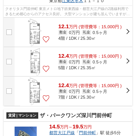
東京都
江東区
冬木
１１－１０
クオリタス門前仲町 東京メトロ地下鉄東西線・都営大江戸線の2路線利用で
きるため都心からのアクセス良好。 大型マンションが建ち並んでいますが、
大通り以外は古びた戸建てや中低層...
12.1
万
円
(管理費等：15,000円 )
0万円
0.5ヶ月
敷金
礼金
4階 / 1DK / 25.30㎡
12.4
万
円
(管理費等：15,000円 )
0万円
0.5ヶ月
敷金
礼金
5階 / 1DK / 25.35㎡
12.4
万
円
(管理費等：15,000円 )
0万円
0.5ヶ月
敷金
礼金
7階 / 1DK / 25.30㎡
ザ・パークワンズ深川門前仲町
賃貸 | マンション
14.5
19.5
万円～
万円
都営大江戸線
「
門前仲町
」駅 徒歩5分