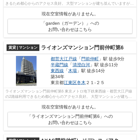
きるため都心からのアクセス良好。 大型マンションが建ち並んでいますが、
大通り以外は古びた戸建てや中低層...
現在空室情報がありません。
「garden（ガーデン）」への
お問い合わせはこちら
ライオンズマンション門前仲町第6
賃貸 | マンション
都営大江戸線
「
門前仲町
」駅 徒歩9分
半蔵門線
「
清澄白河
」駅 徒歩11分
東西線
「
木場
」駅 徒歩14分
築34年
東京都
江東区
冬木
２１-２５
ライオンズマンション門前仲町第6 東京メトロ地下鉄東西線・都営大江戸線
の2路線利用できるため都心からのアクセス良好。 大型マンションが建ち並
んでいますが、大通り以外は古びた...
現在空室情報がありません。
「ライオンズマンション門前仲町第6」への
お問い合わせはこちら