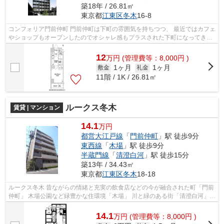
築18年 / 26.81㎡
東京都
江東区
冬木
16-8
コンフォリア門前仲町 門前仲町は下町の雰囲気を持ちつつ、 最近ではカフェ
やショップもオープンしたのでオシャレ感もプラスされた下町になってきて
います。 近隣には公園や庭園など...
12
万
円
(管理費等：8,000円 )
1ヶ月
1ヶ月
敷金
礼金
11階 / 1K / 26.81㎡
ルークス冬木
賃貸 | マンション
14.1
万円
都営大江戸線
「
門前仲町
」駅 徒歩9分
東西線
「
木場
」駅 徒歩9分
半蔵門線
「
清澄白河
」駅 徒歩15分
築13年 / 34.43㎡
東京都
江東区
冬木
18-18
ルークス冬木 昔ながらの情緒と充実の飲食店などの今が融合された町「門前
仲町」 木場公園など緑豊かな住環境「木場」 川と緑のある街「清澄白河」
このエリアは、都心でありながら...
14.1
万
円
(管理費等：8,000円 )