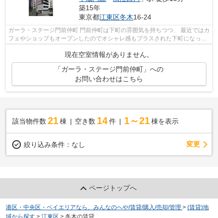
築15年
東京都
江東区
冬木
16-24
ガーラ・ステージ門前仲町 門前仲町は下町の雰囲気を持ちつつ、 最近ではカ
フェやショップもオープンしたのでオシャレ感もプラスされた下町になって
きています。 近隣には公園や庭園...
現在空室情報がありません。
「ガーラ・ステージ門前仲町」への
お問い合わせはこちら
21
14
1～21
該当物件数
棟
空き数
件
棟を表示
変更
絞り込み条件：
なし
ページトップへ
港区・中央区・ベイエリアなら、みんなのへや/賃貸/購入/売却/管理
>
(賃貸)地
域から探す
>
江東区
>
冬木の賃貸