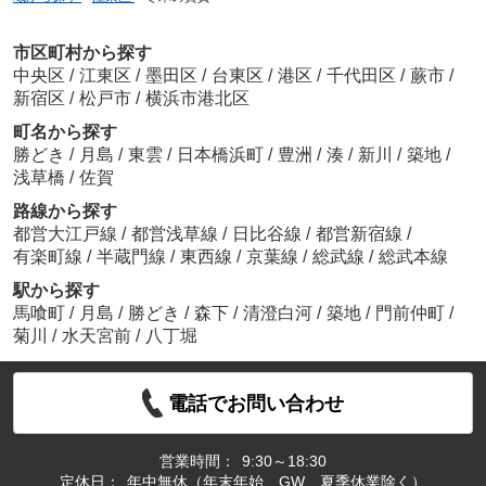
市区町村から探す
中央区
/
江東区
/
墨田区
/
台東区
/
港区
/
千代田区
/
蕨市
/
新宿区
/
松戸市
/
横浜市港北区
町名から探す
勝どき
/
月島
/
東雲
/
日本橋浜町
/
豊洲
/
湊
/
新川
/
築地
/
浅草橋
/
佐賀
路線から探す
都営大江戸線
/
都営浅草線
/
日比谷線
/
都営新宿線
/
有楽町線
/
半蔵門線
/
東西線
/
京葉線
/
総武線
/
総武本線
駅から探す
馬喰町
/
月島
/
勝どき
/
森下
/
清澄白河
/
築地
/
門前仲町
/
菊川
/
水天宮前
/
八丁堀
電話でお問い合わせ
営業時間：
9:30～18:30
定休日：
年中無休（年末年始、GW、夏季休業除く）