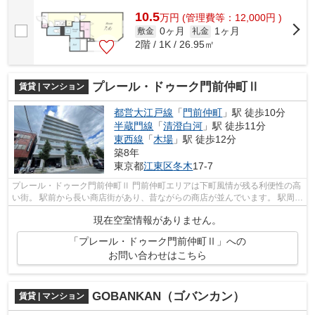
アクセスも良いにも関わらず 落...
10.5
万
円
(管理費等：12,000円 )
0ヶ月
1ヶ月
敷金
礼金
2階 / 1K / 26.95㎡
プレール・ドゥーク門前仲町Ⅱ
賃貸 | マンション
都営大江戸線
「
門前仲町
」駅 徒歩10分
半蔵門線
「
清澄白河
」駅 徒歩11分
東西線
「
木場
」駅 徒歩12分
築8年
東京都
江東区
冬木
17-7
プレール・ドゥーク門前仲町Ⅱ 門前仲町エリアは下町風情が残る利便性の高
い街。 駅前から長い商店街があり、昔ながらの商店が並んでいます。 駅周辺
には幅広いジャンルの飲食店があ...
現在空室情報がありません。
「プレール・ドゥーク門前仲町Ⅱ」への
お問い合わせはこちら
GOBANKAN（ゴバンカン）
賃貸 | マンション