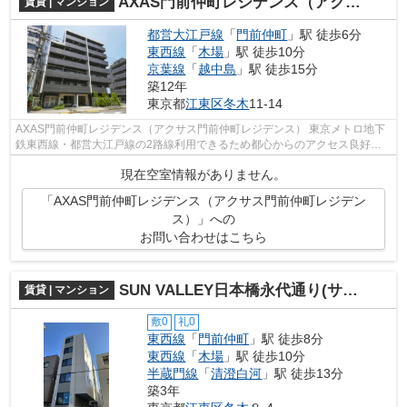
AXAS門前仲町レジデンス（アクサス門前仲町レジデンス）
賃貸 | マンション
都営大江戸線
「
門前仲町
」駅 徒歩6分
東西線
「
木場
」駅 徒歩10分
京葉線
「
越中島
」駅 徒歩15分
築12年
東京都
江東区
冬木
11-14
AXAS門前仲町レジデンス（アクサス門前仲町レジデンス） 東京メトロ地下
鉄東西線・都営大江戸線の2路線利用できるため都心からのアクセス良好。
大型マンションが建ち並んでいますが...
現在空室情報がありません。
「AXAS門前仲町レジデンス（アクサス門前仲町レジデン
ス）」への
お問い合わせはこちら
SUN VALLEY日本橋永代通り(サンバレー日本橋永代通り)
賃貸 | マンション
敷0
礼0
東西線
「
門前仲町
」駅 徒歩8分
東西線
「
木場
」駅 徒歩10分
半蔵門線
「
清澄白河
」駅 徒歩13分
築3年