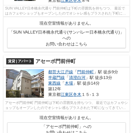
東京都
江東区
冬木
８-4
SUN VALLEY日本橋永代通り 門前仲町は下町の雰囲気を持ちつつ、 最近で
はカフェやショップもオープンしたのでオシャレ感もプラスされた下町にな
ってきています。 近隣には公園や庭園...
現在空室情報がありません。
「SUN VALLEY日本橋永代通り(サンバレー日本橋永代通り)」
への
お問い合わせはこちら
アセーボ門前仲町
賃貸 | アパート
都営大江戸線
「
門前仲町
」駅 徒歩9分
半蔵門線
「
清澄白河
」駅 徒歩13分
東西線
「
木場
」駅 徒歩14分
築12年
東京都
江東区
冬木
１５-１３
アセーボ門前仲町 門前仲町は下町の雰囲気を持ちつつ、 最近ではカフェやシ
ョップもオープンしたのでオシャレ感もプラスされた下町になってきていま
す。 近隣には公園や庭園など、緑...
現在空室情報がありません。
「アセーボ門前仲町」への
お問い合わせはこちら