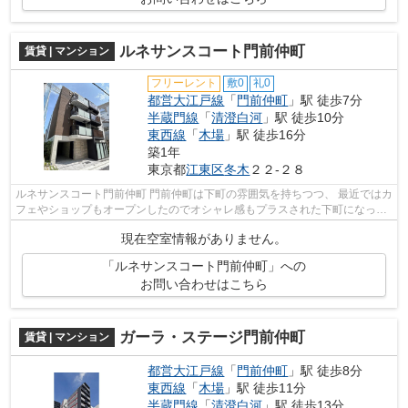
ルネサンスコート門前仲町
賃貸 | マンション
フリーレント
敷0
礼0
都営大江戸線
「
門前仲町
」駅 徒歩7分
半蔵門線
「
清澄白河
」駅 徒歩10分
東西線
「
木場
」駅 徒歩16分
築1年
東京都
江東区
冬木
２２-２８
ルネサンスコート門前仲町 門前仲町は下町の雰囲気を持ちつつ、 最近ではカ
フェやショップもオープンしたのでオシャレ感もプラスされた下町になって
きています。 近隣には公園や庭園...
現在空室情報がありません。
「ルネサンスコート門前仲町」への
お問い合わせはこちら
ガーラ・ステージ門前仲町
賃貸 | マンション
都営大江戸線
「
門前仲町
」駅 徒歩8分
東西線
「
木場
」駅 徒歩11分
半蔵門線
「
清澄白河
」駅 徒歩13分