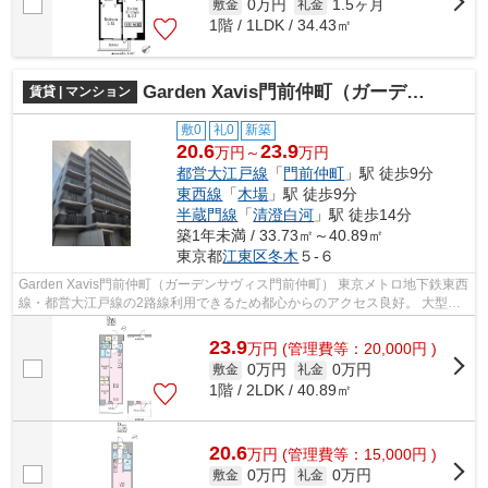
0万円
1.5ヶ月
敷金
礼金
1階 / 1LDK / 34.43㎡
Garden Xavis門前仲町（ガーデンサヴィス門前仲町）
賃貸 | マンション
敷0
礼0
新築
20.6
23.9
万円～
万円
都営大江戸線
「
門前仲町
」駅 徒歩9分
東西線
「
木場
」駅 徒歩9分
半蔵門線
「
清澄白河
」駅 徒歩14分
築1年未満 / 33.73㎡～40.89㎡
東京都
江東区
冬木
５-６
Garden Xavis門前仲町（ガーデンサヴィス門前仲町） 東京メトロ地下鉄東西
線・都営大江戸線の2路線利用できるため都心からのアクセス良好。 大型マ
ンションが建ち並んでいますが、大...
23.9
万
円
(管理費等：20,000円 )
0万円
0万円
敷金
礼金
1階 / 2LDK / 40.89㎡
20.6
万
円
(管理費等：15,000円 )
0万円
0万円
敷金
礼金