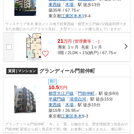
東西線
「
木場
」駅 徒歩13分
築35年 / 67.75㎡
東京都
江東区
冬木
19-4
ウィステリア冬木 東京メトロ地下鉄東西線・都営大江戸線の2路線利用でき
るため都心からのアクセス良好。 大型マンションが建ち並んでいますが、大
通り以外は古びた戸建てや中低層の...
21
万
円
(管理費等：- )
1ヶ月
1ヶ月
敷金
礼金
3階 / 2LDK＋1S(納戸) / 67.75㎡
グランディール門前仲町
賃貸 | マンション
敷0
10.5
万円
都営大江戸線
「
門前仲町
」駅 徒歩8分
半蔵門線
「
清澄白河
」駅 徒歩15分
東西線
「
木場
」駅 徒歩15分
築15年 / 26.95㎡
東京都
江東区
冬木
9-3
グランディール門前仲町 「今」と「昔」が融合する、歴史情緒漂う街並みの
門前仲町 駅前から続く商店街で買い物、お食事にも困りません。 都心部への