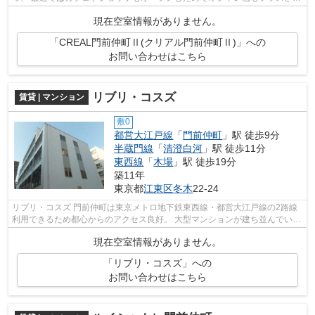
た下町になってきています。 近隣には...
現在空室情報がありません。
「CREAL門前仲町Ⅱ(クリアル門前仲町Ⅱ)」への
お問い合わせはこちら
リブリ・コスズ
賃貸 | マンション
敷0
都営大江戸線
「
門前仲町
」駅 徒歩9分
半蔵門線
「
清澄白河
」駅 徒歩11分
東西線
「
木場
」駅 徒歩19分
築11年
東京都
江東区
冬木
22-24
リブリ・コスズ 門前仲町は東京メトロ地下鉄東西線・都営大江戸線の2路線
利用できるため都心からのアクセス良好。 大型マンションが建ち並んでいま
すが、大通り以外は古びた戸建てや...
現在空室情報がありません。
「リブリ・コスズ」への
お問い合わせはこちら