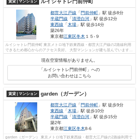
ルイシャトレ門前仲町
賃貸 | マンション
都営大江戸線
「
門前仲町
」駅 徒歩8分
半蔵門線
「
清澄白河
」駅 徒歩12分
東西線
「
木場
」駅 徒歩14分
築26年
東京都
江東区
冬木
１５-９
ルイシャトレ門前仲町 東京メトロ地下鉄東西線・都営大江戸線の2路線利用
できるため都心からのアクセス良好。 大型マンションが建ち並んでいます
が、大通り以外は古びた戸建てや中低...
現在空室情報がありません。
「ルイシャトレ門前仲町」への
お問い合わせはこちら
garden（ガーデン）
賃貸 | マンション
都営大江戸線
「
門前仲町
」駅 徒歩9分
東西線
「
木場
」駅 徒歩10分
半蔵門線
「
清澄白河
」駅 徒歩15分
築2年
東京都
江東区
冬木
8-6
garden（ガーデン） 東京メトロ地下鉄東西線・都営大江戸線の2路線利用で