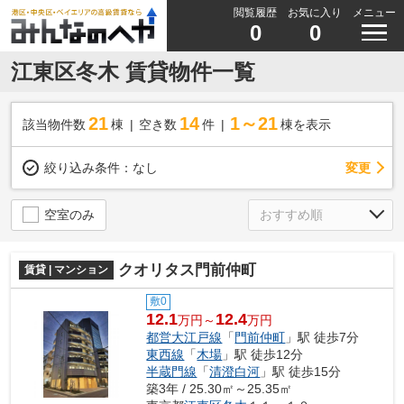
閲覧履歴
お気に入り
メニュー
0
0
江東区冬木 賃貸物件一覧
21
14
1～21
該当物件数
棟
空き数
件
棟を表示
変更
絞り込み条件：
なし
空室のみ
クオリタス門前仲町
賃貸 | マンション
敷0
12.1
12.4
万円～
万円
都営大江戸線
「
門前仲町
」駅 徒歩7分
東西線
「
木場
」駅 徒歩12分
半蔵門線
「
清澄白河
」駅 徒歩15分
築3年 / 25.30㎡～25.35㎡