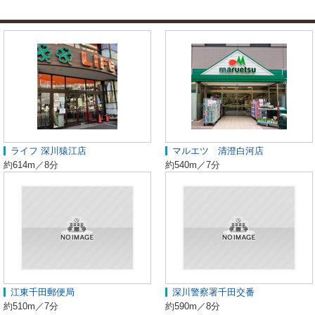
ライフ 深川猿江店
マルエツ 清澄白河店
約614m／8分
約540m／7分
江東千田郵便局
深川警察署千田交番
約510m／7分
約590m／8分