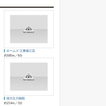
ホームズ 江東猿江店
約585m／8分
深川立川病院
約214m／3分