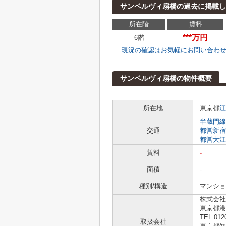
サンベルヴィ扇橋の過去に掲載し
所在階
賃料
***万円
6階
現況の確認はお気軽にお問い合わ
サンベルヴィ扇橋の物件概要
所在地
東京都
江
半蔵門線
交通
都営新宿
都営大江
賃料
-
面積
-
種別/構造
マンショ
株式会社L
東京都港
TEL:012
取扱会社