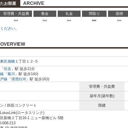
ARCHIVE
たお部屋
管理費・共益費
敷金
礼金
間取り
面積
***
***
***
***
***
せください。
OVERVIEW
東区
扇橋
１丁目１２-５
「
住吉
」駅 徒歩11分
線
「
菊川
」駅 徒歩14分
戸線
「
清澄白河
」駅 徒歩16分
管理費・共益費
築年月(築年数)
ン / 鉄筋コンクリート
階建
otusLink(ロータスリンク)
区新橋２丁目16-1 ニュー新橋ビル 5階
0-008-213