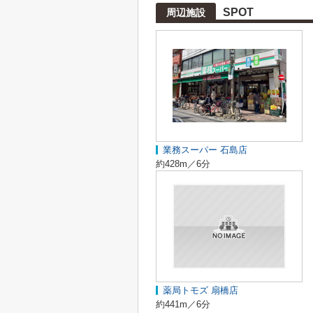
SPOT
周辺施設
業務スーパー 石島店
約428m／6分
薬局トモズ 扇橋店
約441m／6分