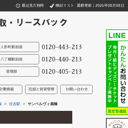
最近見た物件
検討リスト
最終更新：2026年08月08日
0120-443-213
人形町駅前店
0120-440-213
八丁堀駅前店
0120-405-213
管理部
企業情報
売却と賃貸管理
お問い合わせ
線
>
住吉駅
>
サンベルヴィ扇橋