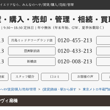
エリアなら、みんなのへや/賃貸/購入/売却/管理
：9:30～18:30 定休日：年中無休（年末年始、GW、夏季休業除く）
13
0120-455-213
月島ミッドタワーグランド店
13
0120-433-213
豊洲駅前店
13
0120-008-213
新橋店
検索
スタッフ紹介
口コミ
お客様の声
や/賃貸/購入/売却/管理
>
(賃貸)路線・駅から探す
>
東京メトロ半蔵門
ヴィ扇橋