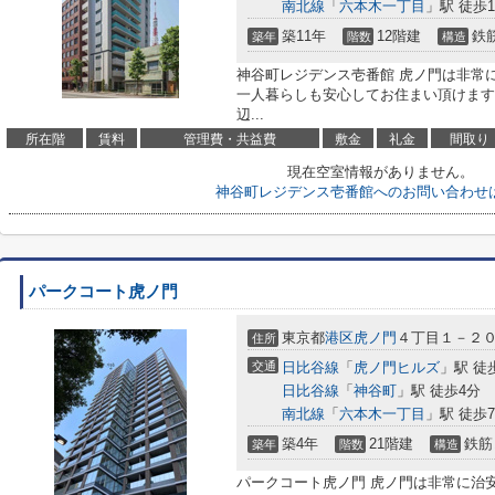
南北線
「
六本木一丁目
」駅 徒歩1
築11年
12階建
鉄
築年
階数
構造
神谷町レジデンス壱番館 虎ノ門は非常
一人暮らしも安心してお住まい頂けます
辺...
所在階
賃料
管理費・共益費
敷金
礼金
間取り
現在空室情報がありません。
神谷町レジデンス壱番館へのお問い合わせ
パークコート虎ノ門
東京都
港区
虎ノ門
４丁目１－２
住所
交通
日比谷線
「
虎ノ門ヒルズ
」駅 徒
日比谷線
「
神谷町
」駅 徒歩4分
南北線
「
六本木一丁目
」駅 徒歩
築4年
21階建
鉄筋
築年
階数
構造
パークコート虎ノ門 虎ノ門は非常に治