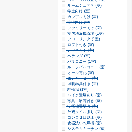
ルームシェア可 (
室)
学生向け (
室)
カップル向け (
室)
女性向け (
室)
ファミリー向け (
室)
室内洗濯機置場 (
1
室)
フローリング (
1
室)
ロフト付き (
室)
メゾネット (
室)
ベランダ (
室)
バルコニー (
1
室)
ルーフバルコニー (
室)
オール電化 (
室)
エレベーター (
室)
照明器具付き (
室)
駐輪場 (
1
室)
バイク置場あり (
室)
家具・家電付き (
室)
洗濯機置場有 (
室)
外観タイル張り (
室)
コンロ２口以上 (
室)
食器洗い乾燥機 (
室)
システムキッチン (
室)