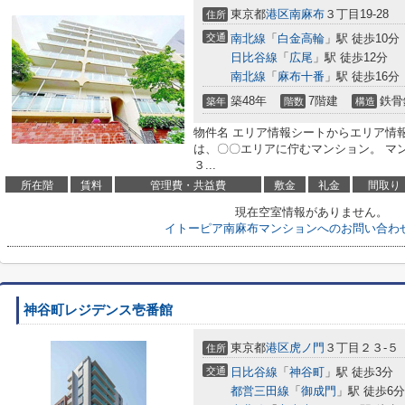
東京都
港区
南麻布
３丁目19-28
住所
交通
南北線
「
白金高輪
」駅 徒歩10分
日比谷線
「
広尾
」駅 徒歩12分
南北線
「
麻布十番
」駅 徒歩16分
築48年
7階建
鉄骨
築年
階数
構造
物件名 エリア情報シートからエリア情
は、〇〇エリアに佇むマンション。 マ
３...
所在階
賃料
管理費・共益費
敷金
礼金
間取り
現在空室情報がありません。
イトーピア南麻布マンションへのお問い合わ
神谷町レジデンス壱番館
東京都
港区
虎ノ門
３丁目２３-５
住所
交通
日比谷線
「
神谷町
」駅 徒歩3分
都営三田線
「
御成門
」駅 徒歩6分