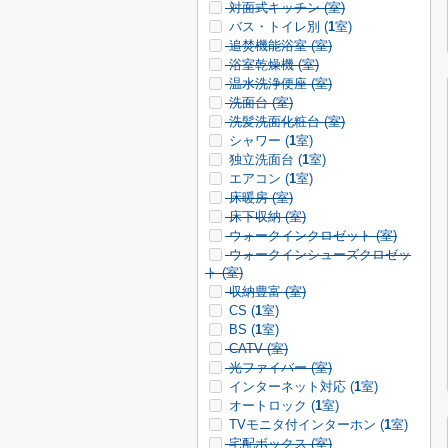
対面式キッチン (
室)
バス・トイレ別 (
1
室)
追焚機能浴室 (
室)
浴室乾燥機 (
室)
温水洗浄便座 (
室)
洗面台 (
室)
洗髪洗面化粧台 (
室)
シャワー (
1
室)
独立洗面台 (
1
室)
エアコン (
1
室)
床暖房 (
室)
床下収納 (
室)
ウォークインクロゼット (
室)
ウォークインシューズクロゼッ
ト (
室)
収納豊富 (
室)
CS (
1
室)
BS (
1
室)
CATV (
室)
光ファイバー (
室)
インターネット対応 (
1
室)
オートロック (
1
室)
TVモニタ付インターホン (
1
室)
宅配ボックス (
室)