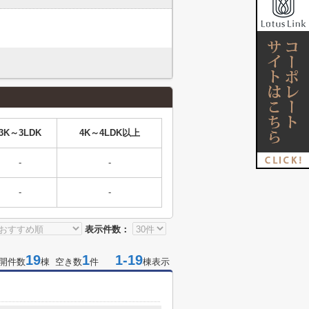
3K～3LDK
4K～4LDK以上
-
-
-
-
表示件数：
19
1
1-19
開件数
棟 空き数
件
棟表示