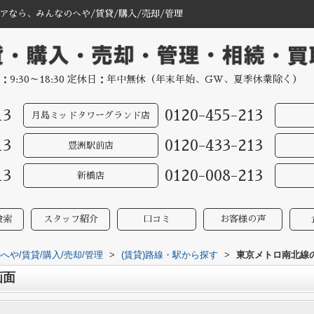
なら、みんなのへや/賃貸/購入/売却/管理
：9:30～18:30 定休日：年中無休（年末年始、GW、夏季休業除く）
13
0120-455-213
月島ミッドタワーグランド店
13
0120-433-213
豊洲駅前店
13
0120-008-213
新橋店
検索
スタッフ紹介
口コミ
お客様の声
や/賃貸/購入/売却/管理
>
(賃貸)路線・駅から探す
>
東京メトロ南北線
画面