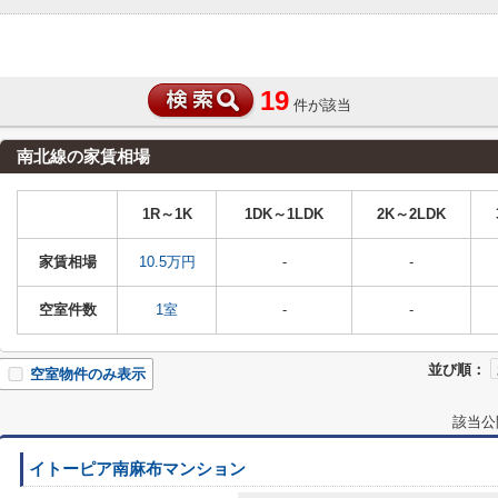
19
件が該当
南北線の家賃相場
1R～1K
1DK～1LDK
2K～2LDK
家賃相場
10.5万円
-
-
空室件数
1室
-
-
並び順：
空室物件のみ表示
該当公
イトーピア南麻布マンション