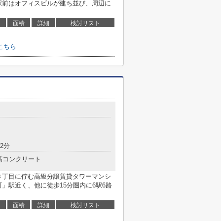
駅前はオフィスビルが建ち並び、周辺に
面積
詳細
検討リスト
こちら
2分
筋コンクリート
３丁目に佇む高級分譲賃貸タワーマンシ
」駅近く、他に徒歩15分圏内に6駅6路
面積
詳細
検討リスト