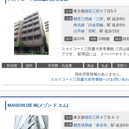
東京都
港区
三田
５丁目5-3
住所
交通
都営三田線
「
三田
」駅 徒歩9分
南北線
「
白金高輪
」駅 徒歩9分
山手線
「
田町
」駅 徒歩13分
築22年
10階建
鉄
築年
階数
構造
スカイコート三田慶大前壱番館 三田は
アです。 駅周辺には、スーパーやドラ
...
所在階
賃料
管理費・共益費
敷金
礼金
間取り
現在空室情報がありません。
スカイコート三田慶大前壱番館へのお問い合わ
MAISON DE M(メゾン ド エム)
東京都
港区
三田
４丁目９-２
住所
交通
都営浅草線
「
泉岳寺
」駅 徒歩6分