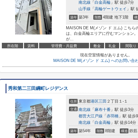
南北線
「
白金高輪
」駅 徒歩7分
山手線
「
高輪ゲートウェイ
」駅 
築3年
4階建 地下1階
築年
階数
構
MAISON DE M(メゾン ド エム) こちら
は、白金高輪エリアに佇むマンション。
が...
所在階
賃料
管理費・共益費
敷金
礼金
間取り
現在空室情報がありません。
MAISON DE M(メゾン ド エム) へのお問い
秀和第二三田綱町レジデンス
東京都
港区
三田
２丁目１-１
住所
交通
南北線
「
麻布十番
」駅 徒歩3分
都営大江戸線
「
赤羽橋
」駅 徒歩
南北線
「
白金高輪
」駅 徒歩14分
築54年
8階建
鉄筋
築年
階数
構造