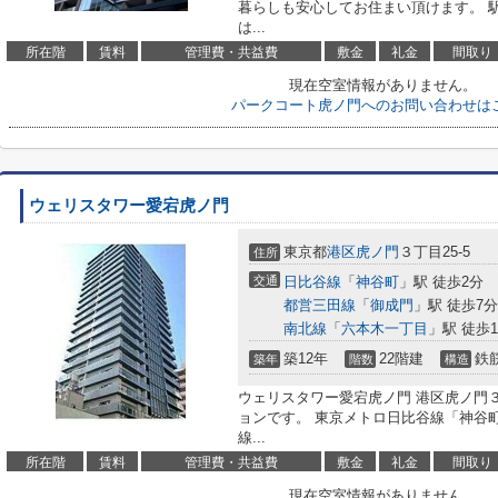
暮らしも安心してお住まい頂けます。 
は...
所在階
賃料
管理費・共益費
敷金
礼金
間取り
現在空室情報がありません。
パークコート虎ノ門へのお問い合わせは
ウェリスタワー愛宕虎ノ門
東京都
港区
虎ノ門
３丁目25-5
住所
交通
日比谷線
「
神谷町
」駅 徒歩2分
都営三田線
「
御成門
」駅 徒歩7分
南北線
「
六本木一丁目
」駅 徒歩1
築12年
22階建
鉄
築年
階数
構造
ウェリスタワー愛宕虎ノ門 港区虎ノ門
ョンです。 東京メトロ日比谷線「神谷町
線...
所在階
賃料
管理費・共益費
敷金
礼金
間取り
現在空室情報がありません。