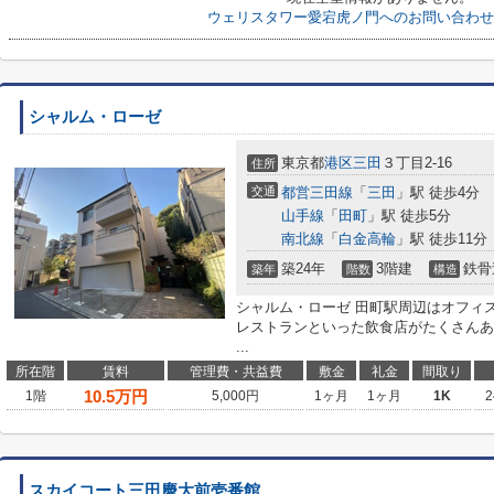
ウェリスタワー愛宕虎ノ門へのお問い合わせ
シャルム・ローゼ
東京都
港区
三田
３丁目2-16
住所
交通
都営三田線
「
三田
」駅 徒歩4分
山手線
「
田町
」駅 徒歩5分
南北線
「
白金高輪
」駅 徒歩11分
築24年
3階建
鉄骨
築年
階数
構造
シャルム・ローゼ 田町駅周辺はオフィ
レストランといった飲食店がたくさんあ
...
所在階
賃料
管理費・共益費
敷金
礼金
間取り
10.5
万円
1階
5,000円
1ヶ月
1ヶ月
1K
2
スカイコート三田慶大前壱番館