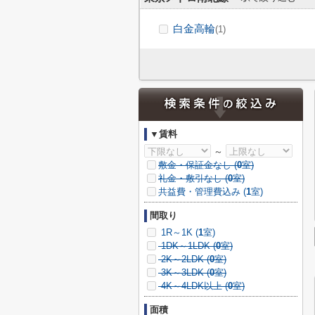
白金高輪
(1)
▼賃料
～
敷金・保証金なし (
0
室)
礼金・敷引なし (
0
室)
共益費・管理費込み (
1
室)
間取り
1R～1K (
1
室)
1DK～1LDK (
0
室)
2K～2LDK (
0
室)
3K～3LDK (
0
室)
4K～4LDK以上 (
0
室)
面積