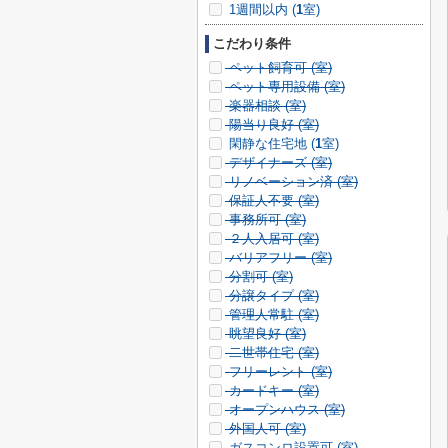
1週間以内 (
1
室)
こだわり条件
ペット飼育可 (
室)
ペット専用設備 (
室)
楽器相談 (
室)
陽当り良好 (
室)
閑静な住宅地 (
1
室)
デザイナーズ (
室)
リノベーション済 (
室)
保証人不要 (
室)
事務所可 (
室)
２人入居可 (
室)
バリアフリー (
室)
分割可 (
室)
分譲タイプ (
室)
管理人常駐 (
室)
眺望良好 (
室)
二世帯住宅 (
室)
フリーレント (
室)
カードキー (
室)
オープンハウス (
室)
外国人可 (
室)
ガスコンロ設置可 (
室)