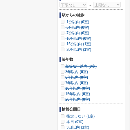
～
駅からの徒歩
1分以内 (
0
室)
5分以内 (
0
室)
7分以内 (
0
室)
10分以内 (
0
室)
15分以内 (
1
室)
20分以内 (
1
室)
築年数
新築/1年以内 (
0
室)
3年以内 (
0
室)
5年以内 (
0
室)
7年以内 (
0
室)
10年以内 (
0
室)
15年以内 (
0
室)
20年以内 (
0
室)
情報公開日
指定しない (
1
室)
本日 (
0
室)
3日以内 (
1
室)