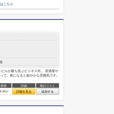
はこちら
造
スビルが建ち並ぶビジネス街。 居酒屋や
って、夜になると賑やかな雰囲気です。
面積
詳細
検討リスト
4.40㎡
詳細を見る
追加する