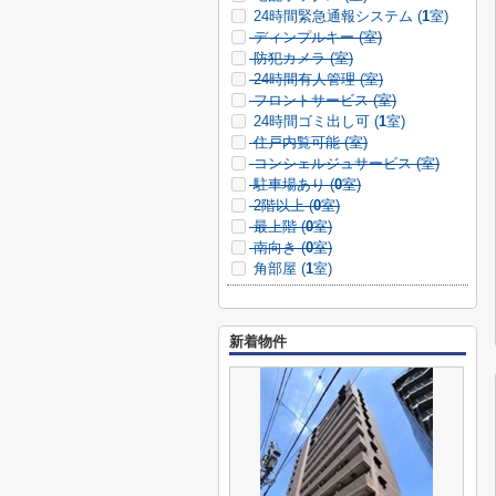
24時間緊急通報システム (
1
室)
ディンプルキー (
室)
防犯カメラ (
室)
24時間有人管理 (
室)
フロントサービス (
室)
24時間ゴミ出し可 (
1
室)
住戸内覧可能 (
室)
コンシェルジュサービス (
室)
駐車場あり (
0
室)
2階以上 (
0
室)
最上階 (
0
室)
南向き (
0
室)
角部屋 (
1
室)
新着物件