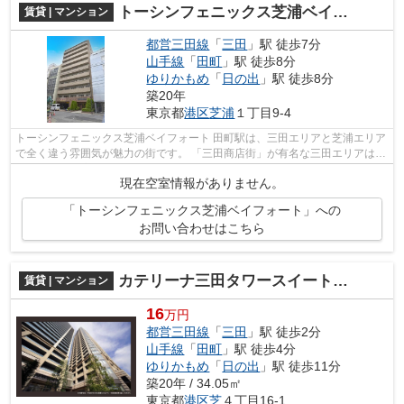
トーシンフェニックス芝浦ベイフォート
賃貸 | マンション
都営三田線
「
三田
」駅 徒歩7分
山手線
「
田町
」駅 徒歩8分
ゆりかもめ
「
日の出
」駅 徒歩8分
築20年
東京都
港区
芝浦
１丁目9-4
トーシンフェニックス芝浦ベイフォート 田町駅は、三田エリアと芝浦エリア
で全く違う雰囲気が魅力の街です。 「三田商店街」が有名な三田エリアは、
駅周辺に飲食店が集結しており、...
現在空室情報がありません。
「トーシンフェニックス芝浦ベイフォート」への
お問い合わせはこちら
カテリーナ三田タワースイート ウエストアーク
賃貸 | マンション
16
万円
都営三田線
「
三田
」駅 徒歩2分
山手線
「
田町
」駅 徒歩4分
ゆりかもめ
「
日の出
」駅 徒歩11分
築20年 / 34.05㎡
東京都
港区
芝
４丁目16-1