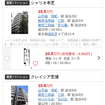
シャリオ本芝
賃貸 | マンション
10.5
万円
山手線
「
田町
」駅 徒歩3分
都営浅草線
「
三田
」駅 徒歩2分
都営三田線
「
芝公園
」駅 徒歩8分
築20年 / 24.00㎡
東京都
港区
芝
４丁目12-9
シャリオ本芝 近年、再開発の進む「田町エリア」 複数路線と複数駅が利用で
き、都心へのアクセスも良いことから 単身～ファミリーまで、幅広い層に支
持されているエリアです。 「三...
10.5
万
円
(管理費等：8,000円 )
1ヶ月
2ヶ月
敷金
礼金
4階 / 1K / 24.00㎡
クレイシア芝浦
賃貸 | マンション
10.6
万円
山手線
「
田町
」駅 徒歩9分
都営三田線
「
三田
」駅 徒歩9分
ゆりかもめ
「
日の出
」駅 徒歩9分
築12年 / 20.59㎡