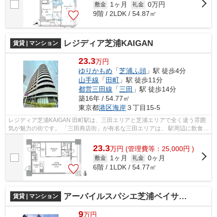
1ヶ月
0万円
敷金
礼金
9階 / 2LDK / 54.87㎡
レジディア芝浦KAIGAN
賃貸 | マンション
23.3
万円
ゆりかもめ
「
芝浦ふ頭
」駅 徒歩4分
山手線
「
田町
」駅 徒歩11分
都営三田線
「
三田
」駅 徒歩14分
築16年 / 54.77㎡
東京都
港区
海岸
３丁目15-5
レジディア芝浦KAIGAN 田町駅は、三田エリアと芝浦エリアで全く違う雰囲
気が魅力の街です。 「三田商店街」が有名な三田エリアは、 駅周辺に飲食店
が集結しており、食事に困ることは...
23.3
万
円
(管理費等：25,000円 )
1ヶ月
0ヶ月
敷金
礼金
6階 / 1LDK / 54.77㎡
アーバイルスパシエ芝浦ベイサイド
賃貸 | マンション
9
万円