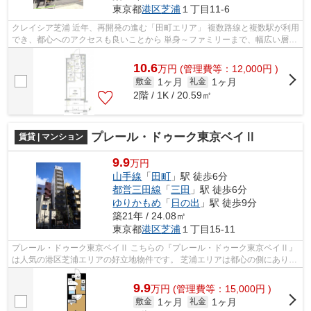
東京都
港区
芝浦
１丁目11-6
クレイシア芝浦 近年、再開発の進む「田町エリア」 複数路線と複数駅が利用
でき、都心へのアクセスも良いことから 単身～ファミリーまで、幅広い層に
支持されているエリアです。 「...
10.6
万
円
(管理費等：12,000円 )
1ヶ月
1ヶ月
敷金
礼金
2階 / 1K / 20.59㎡
プレール・ドゥーク東京ベイⅡ
賃貸 | マンション
9.9
万円
山手線
「
田町
」駅 徒歩6分
都営三田線
「
三田
」駅 徒歩6分
ゆりかもめ
「
日の出
」駅 徒歩9分
築21年 / 24.08㎡
東京都
港区
芝浦
１丁目15-11
プレール・ドゥーク東京ベイⅡ こちらの『プレール・ドゥーク東京ベイⅡ』
は人気の港区芝浦エリアの好立地物件です。 芝浦エリアは都心の側にありな
がら、港がありゆとりある街並みが...
9.9
万
円
(管理費等：15,000円 )
1ヶ月
1ヶ月
敷金
礼金