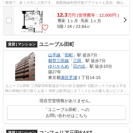
環境で、多くの方に人気です。 複数路線利用可能でアクセスも良好、都心で
お部屋をお探しの方にもオススメ...
12.3
万
円
(管理費等：12,000円 )
1ヶ月
1ヶ月
敷金
礼金
5階 / 1K / 23.84㎡
ユニーブル田町
賃貸 | マンション
山手線
「
田町
」駅 徒歩7分
都営三田線
「
三田
」駅 徒歩7分
ゆりかもめ
「
日の出
」駅 徒歩10分
築27年
東京都
港区
芝浦
１丁目14-15
ユニーブル田町 三田駅田町駅徒歩7分の好立地物件 宅配ボックスがあり不在
時の荷物の受け取りも楽々 田町は駅周辺にオフィスビルが建ち並ぶビジネス
街。 居酒屋やレストランといっ...
現在空室情報がありません。
「ユニーブル田町」への
お問い合わせはこちら
コンフォリア三田EAST
賃貸 | マンション