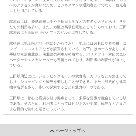
へのアクセスが良好なため、ビジネスマンや通勤者だけでなく、観光客
にも利用されている。
駅周辺には、慶應義塾大学や早稲田大学などの有名な大学があり、学生
たちの利用も多い。また、港区は高級住宅地として知られており、三田
駅周辺にも高級住宅やオフィスビルが点在している。
駅構造は地上階と地下階に分かれており、地上には改札口や券売機、コ
ンビニエンスストアなどが設置されている。地下にはホームがあり、山
手線や京浜東北線、南北線の列車が発着する。バリアフリー対応のエレ
ベーターやエスカレーターも整備されており、利用者の利便性が向上し
ている。
三田駅周辺には、ショッピングモールや飲食店、カフェなどが集まって
おり、ショッピングや観光を楽しむことができる。また、歴史的な建造
物や名所も多く、歩いて探索することも魅力の一つである。
三田駅は、都心と横浜を結ぶ拠点として、多様な要素が融合している駅
である。そのため、利用者にとってはビジネスや学業、観光などさまざ
まな目的で訪れる場となっている。
ページトップへ