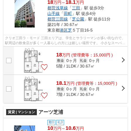
18
18.1
万円～
万円
都営浅草線
「
三田
」駅 徒歩3分
山手線
「
田町
」駅 徒歩4分
都営三田線
「
芝公園
」駅 徒歩11分
築21年 / 30.67㎡
東京都
港区
芝
５丁目16-5
クリオ三田ラ・モード 三田エリアは、学生とサラリーマンが多い街なので、
駅周辺の飲食店が多く一人暮らしの方には嬉しい場所です。 小さなスーパー
が点在しているので、生活必需品...
18
万
円
(管理費等：15,000円 )
0ヶ月
0ヶ月
敷金
礼金
5階 / 1LDK / 30.67㎡
18.1
万
円
(管理費等：15,000円 )
0ヶ月
0ヶ月
敷金
礼金
7階 / 1LDK / 30.67㎡
アーツ芝浦
賃貸 | マンション
敷0
礼0
10
10.6
万円～
万円