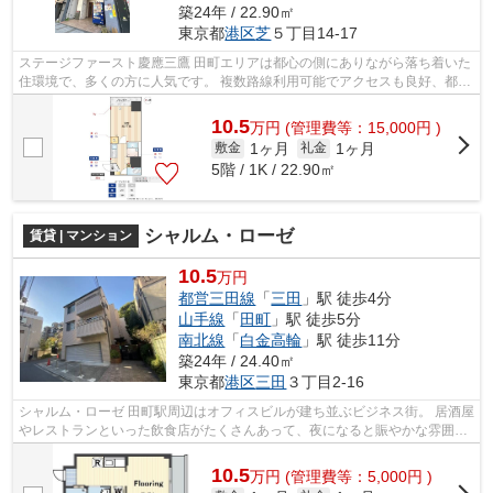
築24年 / 22.90㎡
東京都
港区
芝
５丁目14-17
ステージファースト慶應三鷹 田町エリアは都心の側にありながら落ち着いた
住環境で、多くの方に人気です。 複数路線利用可能でアクセスも良好、都心
でお部屋をお探しの方にもオスス...
10.5
万
円
(管理費等：15,000円 )
1ヶ月
1ヶ月
敷金
礼金
5階 / 1K / 22.90㎡
シャルム・ローゼ
賃貸 | マンション
10.5
万円
都営三田線
「
三田
」駅 徒歩4分
山手線
「
田町
」駅 徒歩5分
南北線
「
白金高輪
」駅 徒歩11分
築24年 / 24.40㎡
東京都
港区
三田
３丁目2-16
シャルム・ローゼ 田町駅周辺はオフィスビルが建ち並ぶビジネス街。 居酒屋
やレストランといった飲食店がたくさんあって、夜になると賑やかな雰囲気
です。 田町駅東口側は新しくてキ...
10.5
万
円
(管理費等：5,000円 )