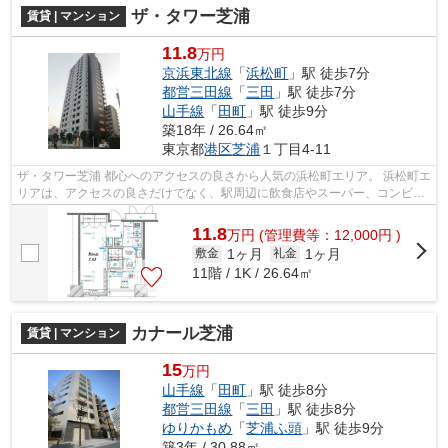
ザ・タワー芝浦
賃貸 | マンション
11.8
万円
京浜東北線
「
浜松町
」駅 徒歩7分
都営三田線
「
三田
」駅 徒歩7分
山手線
「
田町
」駅 徒歩9分
築18年 / 26.64㎡
東京都
港区
芝浦
１丁目4-11
ザ・タワー芝浦 都心へのアクセスの良さから人気の浜松町エリア。 浜松町エ
リアは、アクセスの良さだけでなく、駅周辺に飲食店やスーパー、コンビニ
も充実しており 生活するのに困ら...
11.8
万
円
(管理費等：12,000円 )
1ヶ月
1ヶ月
敷金
礼金
11階 / 1K / 26.64㎡
カナール芝浦
賃貸 | マンション
15
万円
山手線
「
田町
」駅 徒歩8分
都営三田線
「
三田
」駅 徒歩8分
ゆりかもめ
「
芝浦ふ頭
」駅 徒歩9分
築3年 / 30.88㎡