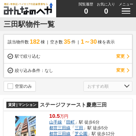
閲覧履歴
お気に入り
メニュー
0
0
三田駅物件一覧
182
35
1～30
該当物件数
棟
空き数
件
棟を表示
駅で絞り込む
変更
変更
絞り込み条件：
なし
空室のみ
ステージファースト慶應三田
賃貸 | マンション
10.5
万円
山手線
「
田町
」駅 徒歩6分
都営三田線
「
三田
」駅 徒歩5分
都営三田線
「
芝公園
」駅 徒歩12分