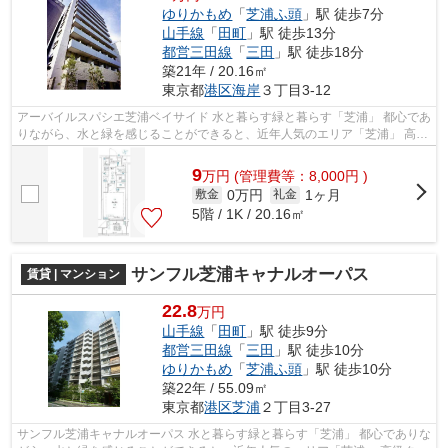
ゆりかもめ
「
芝浦ふ頭
」駅 徒歩7分
山手線
「
田町
」駅 徒歩13分
都営三田線
「
三田
」駅 徒歩18分
築21年 / 20.16㎡
東京都
港区
海岸
３丁目3-12
アーバイルスパシエ芝浦ベイサイド 水と暮らす緑と暮らす「芝浦」 都心であ
りながら、水と緑を感じることができると、近年人気のエリア「芝浦」 高級
タワーマンションも多く建設さ...
9
万
円
(管理費等：8,000円 )
0万円
1ヶ月
敷金
礼金
5階 / 1K / 20.16㎡
サンフル芝浦キャナルオーパス
賃貸 | マンション
22.8
万円
山手線
「
田町
」駅 徒歩9分
都営三田線
「
三田
」駅 徒歩10分
ゆりかもめ
「
芝浦ふ頭
」駅 徒歩10分
築22年 / 55.09㎡
東京都
港区
芝浦
２丁目3-27
サンフル芝浦キャナルオーパス 水と暮らす緑と暮らす「芝浦」 都心でありな