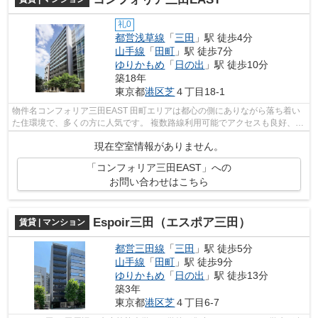
礼0
都営浅草線
「
三田
」駅 徒歩4分
山手線
「
田町
」駅 徒歩7分
ゆりかもめ
「
日の出
」駅 徒歩10分
築18年
東京都
港区
芝
４丁目18-1
物件名コンフォリア三田EAST 田町エリアは都心の側にありながら落ち着い
た住環境で、多くの方に人気です。 複数路線利用可能でアクセスも良好、都
心でお部屋をお探しの方にもオスス...
現在空室情報がありません。
「コンフォリア三田EAST」への
お問い合わせはこちら
Espoir三田（エスポア三田）
賃貸 | マンション
都営三田線
「
三田
」駅 徒歩5分
山手線
「
田町
」駅 徒歩9分
ゆりかもめ
「
日の出
」駅 徒歩13分
築3年
東京都
港区
芝
４丁目6-7