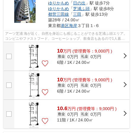
ゆりかもめ
「
日の出
」駅 徒歩7分
ゆりかもめ
「
芝浦ふ頭
」駅 徒歩8分
都営三田線
「
三田
」駅 徒歩13分
築28年 / 24.00㎡
東京都
港区
海岸
３丁目１-６
アーツ芝浦 海が近く、自然を身近にも感じることができる芝浦ふ頭エリア。
コンビニやファストフード、コーヒーショップ、飲食店もあるので1人暮ら
しの方に便利です。 場所によって...
10
万
円
(管理費等：9,000円 )
0万円
0万円
敷金
礼金
6階 / 1K / 24.00㎡
10
万
円
(管理費等：9,000円 )
0万円
0万円
敷金
礼金
6階 / 1K / 24.00㎡
10.6
万
円
(管理費等：9,000円 )
0万円
0万円
敷金
礼金
11階 / 1K / 24.00㎡