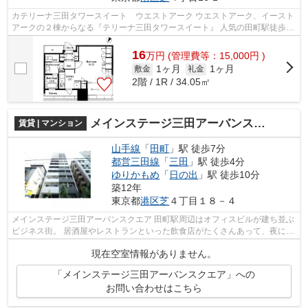
カテリーナ三田タワースイート ウエストアーク ウエストアーク、イースト
アークの２棟からなる『テリーナ三田タワースイート』 人気の田町駅徒歩圏
内で、複数路線利用可能な好立地に...
16
万
円
(管理費等：15,000円 )
1ヶ月
1ヶ月
敷金
礼金
2階 / 1R / 34.05㎡
メインステージ三田アーバンスクエア
賃貸 | マンション
山手線
「
田町
」駅 徒歩7分
都営三田線
「
三田
」駅 徒歩4分
ゆりかもめ
「
日の出
」駅 徒歩10分
築12年
東京都
港区
芝
４丁目１８－４
メインステージ三田アーバンスクエア 田町駅周辺はオフィスビルが建ち並ぶ
ビジネス街。 居酒屋やレストランといった飲食店がたくさんあって、夜にな
ると賑やかな雰囲気です。 田町駅...
現在空室情報がありません。
「メインステージ三田アーバンスクエア」への
お問い合わせはこちら