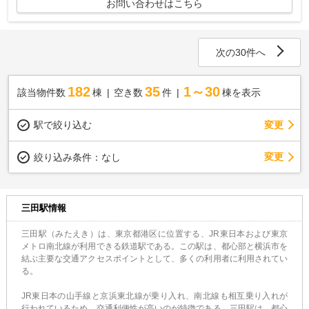
お問い合わせはこちら
次の30件へ
182
35
1～30
該当物件数
棟
空き数
件
棟を表示
駅で絞り込む
変更
変更
絞り込み条件：
なし
三田駅情報
三田駅（みたえき）は、東京都港区に位置する、JR東日本および東京
メトロ南北線が利用できる鉄道駅である。この駅は、都心部と横浜市を
結ぶ主要な交通アクセスポイントとして、多くの利用者に利用されてい
る。
JR東日本の山手線と京浜東北線が乗り入れ、南北線も相互乗り入れが
行われているため、交通利便性が高いのが特徴である。三田駅は、都心