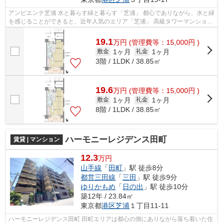
アンビエンテ芝浦 水と暮らす緑と暮らす「芝浦」 都心でありながら、水と緑
を感じることができると、近年人気のエリア「芝浦」 高級タワーマンション
も多く建設され、新駅建設の計...
19.1
万
円
(管理費等：15,000円 )
1ヶ月
1ヶ月
敷金
礼金
3階 / 1LDK / 38.85㎡
19.6
万
円
(管理費等：15,000円 )
1ヶ月
1ヶ月
敷金
礼金
8階 / 1LDK / 38.85㎡
ハーモニーレジデンス田町
賃貸 | マンション
12.3
万円
山手線
「
田町
」駅 徒歩8分
都営三田線
「
三田
」駅 徒歩9分
ゆりかもめ
「
日の出
」駅 徒歩10分
築12年 / 23.84㎡
東京都
港区
芝浦
１丁目11-11
ハーモニーレジデンス田町 田町エリアは都心の側にありながら落ち着いた住