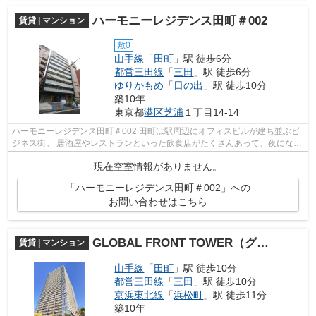
ハーモニーレジデンス田町＃002
賃貸 | マンション
敷0
山手線
「
田町
」駅 徒歩6分
都営三田線
「
三田
」駅 徒歩6分
ゆりかもめ
「
日の出
」駅 徒歩10分
築10年
東京都
港区
芝浦
１丁目14-14
ハーモニーレジデンス田町＃002 田町は駅周辺にオフィスビルが建ち並ぶビ
ジネス街。 居酒屋やレストランといった飲食店がたくさんあって、夜になる
と賑やかな雰囲気です。 田町駅東...
現在空室情報がありません。
「ハーモニーレジデンス田町＃002」への
お問い合わせはこちら
GLOBAL FRONT TOWER（グローバルフロントタワー）
賃貸 | マンション
山手線
「
田町
」駅 徒歩10分
都営三田線
「
三田
」駅 徒歩10分
京浜東北線
「
浜松町
」駅 徒歩11分
築10年