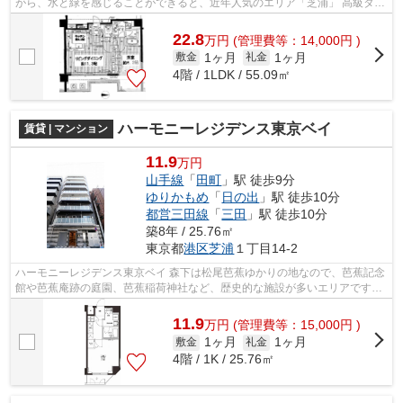
がら、水と緑を感じることができると、近年人気のエリア「芝浦」 高級タワ
ーマンションも多く建設され、...
22.8
万
円
(管理費等：14,000円 )
1ヶ月
1ヶ月
敷金
礼金
4階 / 1LDK / 55.09㎡
ハーモニーレジデンス東京ベイ
賃貸 | マンション
11.9
万円
山手線
「
田町
」駅 徒歩9分
ゆりかもめ
「
日の出
」駅 徒歩10分
都営三田線
「
三田
」駅 徒歩10分
築8年 / 25.76㎡
東京都
港区
芝浦
１丁目14-2
ハーモニーレジデンス東京ベイ 森下は松尾芭蕉ゆかりの地なので、芭蕉記念
館や芭蕉庵跡の庭園、芭蕉稲荷神社など、歴史的な施設が多いエリアです。
また、駅前の飲み屋や街中の建物...
11.9
万
円
(管理費等：15,000円 )
1ヶ月
1ヶ月
敷金
礼金
4階 / 1K / 25.76㎡