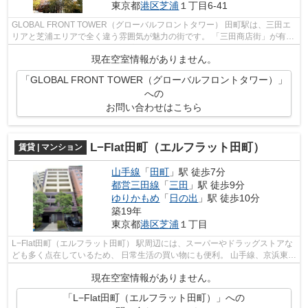
東京都
港区
芝浦
１丁目6-41
GLOBAL FRONT TOWER（グローバルフロントタワー） 田町駅は、三田エ
リアと芝浦エリアで全く違う雰囲気が魅力の街です。 「三田商店街」が有名
な三田エリアは、 駅周辺に飲食店が集結...
現在空室情報がありません。
「GLOBAL FRONT TOWER（グローバルフロントタワー）」
への
お問い合わせはこちら
L−Flat田町（エルフラット田町）
賃貸 | マンション
山手線
「
田町
」駅 徒歩7分
都営三田線
「
三田
」駅 徒歩9分
ゆりかもめ
「
日の出
」駅 徒歩10分
築19年
東京都
港区
芝浦
１丁目
L−Flat田町（エルフラット田町） 駅周辺には、スーパーやドラッグストアな
ども多く点在しているため、 日常生活の買い物にも便利。 山手線、京浜東北
線の2路線利用可能なため交通の...
現在空室情報がありません。
「L−Flat田町（エルフラット田町）」への