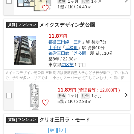
1ヶ月
1ヶ月
敷金
礼金
1階 / 1K / 24.40㎡
メイクスデザイン芝公園
賃貸 | マンション
11.8
万円
都営三田線
「
三田
」駅 徒歩7分
山手線
「
浜松町
」駅 徒歩10分
都営三田線
「
芝公園
」駅 徒歩10分
築8年 / 22.98㎡
東京都
港区
芝
１丁目
メイクスデザイン芝公園 三田周辺は慶應義塾大学など学校が集中しているの
で、学生が多いエリアです。 小さなスーパーが点在していおり、生活に便利
な生活環境が整っています。 治...
11.8
万
円
(管理費等：12,000円 )
1ヶ月
1ヶ月
敷金
礼金
5階 / 1K / 22.98㎡
クリオ三田ラ・モード
賃貸 | マンション
敷0
礼0