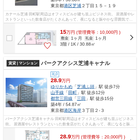
東京都
港区
芝浦
２丁目１５－１９
カナール芝浦 田町駅周辺はオフィスビルが建ち並ぶビジネス街。 居酒屋やレ
ストランといった飲食店がたくさんあって、夜になると賑やかな雰囲気で
す。 田町駅東口側は新しくてキレイ...
15
万
円
(管理費等：10,000円 )
1ヶ月
1ヶ月
敷金
礼金
3階 / 1K / 30.88㎡
パークアクシス芝浦キャナル
賃貸 | マンション
礼0
28.9
万円
ゆりかもめ
「
芝浦ふ頭
」駅 徒歩7分
山手線
「
田町
」駅 徒歩12分
都営三田線
「
三田
」駅 徒歩15分
築4年 / 54.87㎡
東京都
港区
海岸
３丁目２-３
パークアクシス芝浦キャナル 田町駅周辺はオフィスビルが建ち並ぶビジネス
街。 居酒屋やレストランといった飲食店がたくさんあって、夜になると賑や
かな雰囲気です。 田町駅東口側は...
28.9
万
円
(管理費等：20,000円 )