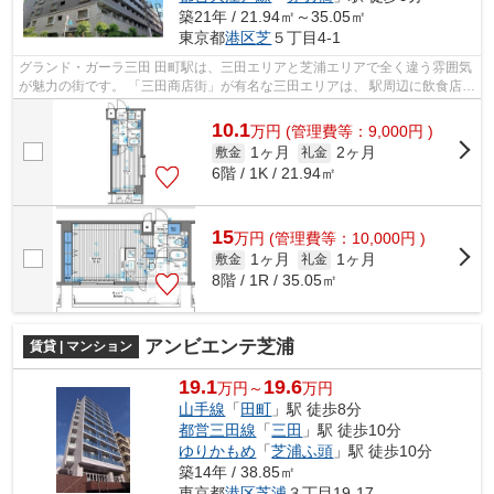
築21年 / 21.94㎡～35.05㎡
東京都
港区
芝
５丁目4-1
グランド・ガーラ三田 田町駅は、三田エリアと芝浦エリアで全く違う雰囲気
が魅力の街です。 「三田商店街」が有名な三田エリアは、 駅周辺に飲食店が
集結しており、食事に困ることは...
10.1
万
円
(管理費等：9,000円 )
1ヶ月
2ヶ月
敷金
礼金
6階 / 1K / 21.94㎡
15
万
円
(管理費等：10,000円 )
1ヶ月
1ヶ月
敷金
礼金
8階 / 1R / 35.05㎡
アンビエンテ芝浦
賃貸 | マンション
19.1
19.6
万円～
万円
山手線
「
田町
」駅 徒歩8分
都営三田線
「
三田
」駅 徒歩10分
ゆりかもめ
「
芝浦ふ頭
」駅 徒歩10分
築14年 / 38.85㎡
東京都
港区
芝浦
３丁目19-17