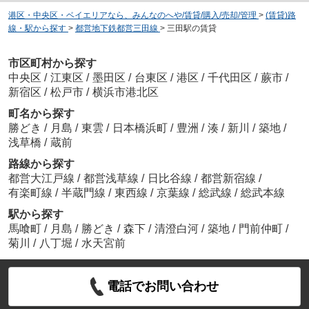
港区・中央区・ベイエリアなら、みんなのへや/賃貸/購入/売却/管理
>
(賃貸)路
線・駅から探す
>
都営地下鉄都営三田線
>
三田駅の賃貸
市区町村から探す
中央区
/
江東区
/
墨田区
/
台東区
/
港区
/
千代田区
/
蕨市
/
新宿区
/
松戸市
/
横浜市港北区
町名から探す
勝どき
/
月島
/
東雲
/
日本橋浜町
/
豊洲
/
湊
/
新川
/
築地
/
浅草橋
/
蔵前
路線から探す
都営大江戸線
/
都営浅草線
/
日比谷線
/
都営新宿線
/
有楽町線
/
半蔵門線
/
東西線
/
京葉線
/
総武線
/
総武本線
駅から探す
馬喰町
/
月島
/
勝どき
/
森下
/
清澄白河
/
築地
/
門前仲町
/
菊川
/
八丁堀
/
水天宮前
電話でお問い合わせ