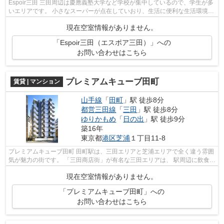
Espoir三⽥ 三田周辺は慶應義塾大学など学校が集中しているので、学生が多
いエリアです。 小さなスーパーが点在していおり、生活に便利な生活環境が
整っています。 治安も良いので...
現在空室情報がありません。
「Espoir三田（エスポア三田）」への
お問い合わせはこちら
プレミアムキューブ田町
賃貸 | マンション
山手線
「
田町
」駅 徒歩8分
都営三田線
「
三田
」駅 徒歩8分
ゆりかもめ
「
日の出
」駅 徒歩9分
築16年
東京都
港区
芝浦
１丁目11-8
プレミアムキューブ田町 田町駅は、三田エリアと芝浦エリアで全く違う雰囲
気が魅力の街です。 「三田商店街」が有名な三田エリアは、 駅周辺に飲食店
が集結しており、食事に困ること...
現在空室情報がありません。
「プレミアムキューブ田町」への
お問い合わせはこちら