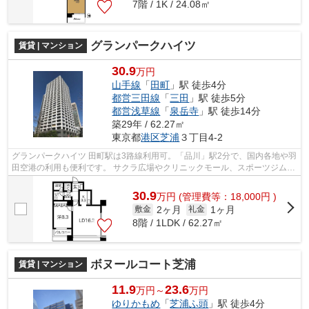
7階 / 1K / 24.08㎡
グランパークハイツ
賃貸 | マンション
30.9
万円
山手線
「
田町
」駅 徒歩4分
都営三田線
「
三田
」駅 徒歩5分
都営浅草線
「
泉岳寺
」駅 徒歩14分
築29年 / 62.27㎡
東京都
港区
芝浦
３丁目4-2
グランパークハイツ 田町駅は3路線利用可。「品川」駅2分で、国内各地や羽
田空港の利用も便利です。 サクラ広場やクリニックモール、スポーツジムな
ども近辺にあり休日も楽しめます。...
30.9
万
円
(管理費等：18,000円 )
2ヶ月
1ヶ月
敷金
礼金
8階 / 1LDK / 62.27㎡
ボヌールコート芝浦
賃貸 | マンション
11.9
23.6
万円～
万円
ゆりかもめ
「
芝浦ふ頭
」駅 徒歩4分