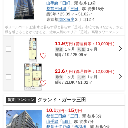
山手線
「
田町
」駅 徒歩13分
都営三田線
「
三田
」駅 徒歩15分
築5年 / 25.09㎡～51.02㎡
東京都
港区
海岸
３丁目12-4
ボヌールコート芝浦 水と暮らす緑と暮らす「芝浦」 都心でありながら、水と
緑を感じることができると、近年人気のエリア「芝浦」 高級タワーマンショ
ンも多く建設され、新駅建設の...
11.9
万
円
(管理費等：10,000円 )
1ヶ月
1ヶ月
敷金
礼金
5階 / 1K / 25.09㎡
23.6
万
円
(管理費等：12,000円 )
1ヶ月
1ヶ月
敷金
礼金
6階 / 2LDK / 51.02㎡
グランド・ガーラ三田
賃貸 | マンション
10.1
15
万円～
万円
都営三田線
「
三田
」駅 徒歩5分
山手線
「
田町
」駅 徒歩7分
都営大江戸線
「
赤羽橋
」駅 徒歩9分