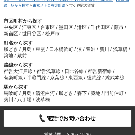
線・駅から探す
>
東京メトロ有楽町線
>
市ケ谷駅の賃貸
市区町村から探す
中央区
/
江東区
/
台東区
/
墨田区
/
港区
/
千代田区
/
蕨市
/
新宿区
/
世田谷区
/
松戸市
町名から探す
勝どき
/
月島
/
東雲
/
日本橋浜町
/
湊
/
豊洲
/
新川
/
浅草橋
/
築地
/
蔵前
路線から探す
都営大江戸線
/
都営浅草線
/
日比谷線
/
都営新宿線
/
有楽町線
/
半蔵門線
/
京葉線
/
東西線
/
総武線
/
総武本線
駅から探す
馬喰町
/
月島
/
清澄白河
/
勝どき
/
森下
/
築地
/
門前仲町
/
菊川
/
八丁堀
/
浅草橋
電話でお問い合わせ
営業時間：
9:30～18:30