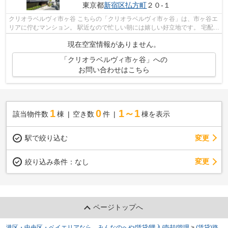
東京都
新宿区
払方町
２０-１
クリオラベルヴィ市ヶ谷 こちらの「クリオラベルヴィ市ヶ谷」は、市ヶ谷エ
リアに佇むマンション。 駅近なので忙しい朝には嬉しい好立地です。 宅配
BOXも完備されているので、忙しく...
現在空室情報がありません。
「クリオラベルヴィ市ヶ谷」への
お問い合わせはこちら
1
0
1～1
該当物件数
棟
空き数
件
棟を表示
駅で絞り込む
変更
変更
絞り込み条件：
なし
ページトップへ
港区・中央区・ベイエリアなら、みんなのへや/賃貸/購入/売却/管理
>
(賃貸)路