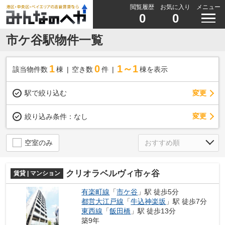
閲覧履歴
お気に入り
メニュー
0
0
市ケ谷駅物件一覧
1
0
1～1
該当物件数
棟
空き数
件
棟を表示
駅で絞り込む
変更
変更
絞り込み条件：
なし
空室のみ
クリオラベルヴィ市ヶ谷
賃貸 | マンション
有楽町線
「
市ケ谷
」駅 徒歩5分
都営大江戸線
「
牛込神楽坂
」駅 徒歩7分
東西線
「
飯田橋
」駅 徒歩13分
築9年