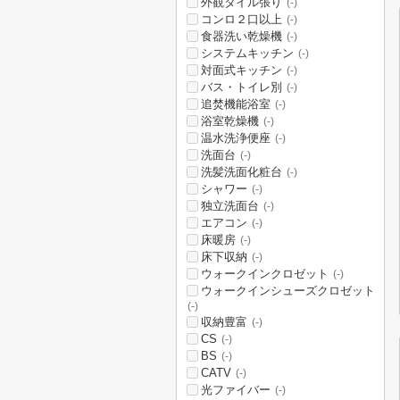
外観タイル張り
(-)
コンロ２口以上
(-)
食器洗い乾燥機
(-)
システムキッチン
(-)
対面式キッチン
(-)
バス・トイレ別
(-)
追焚機能浴室
(-)
浴室乾燥機
(-)
温水洗浄便座
(-)
洗面台
(-)
洗髪洗面化粧台
(-)
シャワー
(-)
独立洗面台
(-)
エアコン
(-)
床暖房
(-)
床下収納
(-)
ウォークインクロゼット
(-)
ウォークインシューズクロゼット
(-)
収納豊富
(-)
CS
(-)
BS
(-)
CATV
(-)
光ファイバー
(-)