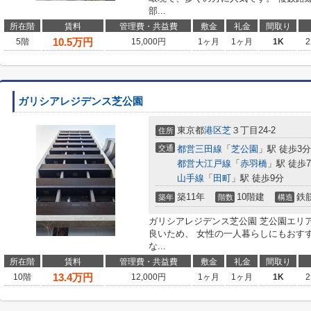
部...
所在階
賃料
管理費・共益費
敷金
礼金
間取り
10.5
万円
5階
15,000円
1ヶ月
1ヶ月
1K
2
ガリシアレジデンス芝公園
東京都
港区
芝
３丁目24-2
住所
交通
都営三田線
「
芝公園
」駅 徒歩3分
都営大江戸線
「
赤羽橋
」駅 徒歩
山手線
「
田町
」駅 徒歩9分
築11年
10階建
鉄
築年
階数
構造
ガリシアレジデンス芝公園 芝公園エリ
良いため、 女性の一人暮らしにもおす
な...
所在階
賃料
管理費・共益費
敷金
礼金
間取り
13.4
万円
10階
12,000円
1ヶ月
1ヶ月
1K
2