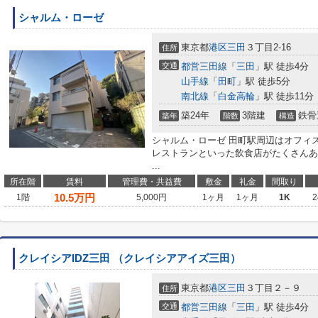
シャルム・ローゼ
東京都
港区
三田
３丁目2-16
住所
交通
都営三田線
「
三田
」駅 徒歩4分
山手線
「
田町
」駅 徒歩5分
南北線
「
白金高輪
」駅 徒歩11分
築24年
3階建
鉄骨
築年
階数
構造
シャルム・ローゼ 田町駅周辺はオフィ
レストランといった飲食店がたくさんあ
...
所在階
賃料
管理費・共益費
敷金
礼金
間取り
10.5
万円
1階
5,000円
1ヶ月
1ヶ月
1K
2
クレイシアIDZ三田 （クレイシアアイズ三田）
東京都
港区
三田
３丁目２－９
住所
交通
都営三田線
「
三田
」駅 徒歩4分