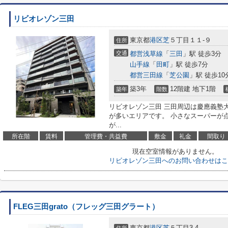
リビオレゾン三田
東京都
港区
芝
５丁目１１-９
住所
交通
都営浅草線
「
三田
」駅 徒歩3分
山手線
「
田町
」駅 徒歩7分
都営三田線
「
芝公園
」駅 徒歩10
築3年
12階建 地下1階
築年
階数
リビオレゾン三田 三田周辺は慶應義塾
が多いエリアです。 小さなスーパーが
が...
所在階
賃料
管理費・共益費
敷金
礼金
間取り
現在空室情報がありません。
リビオレゾン三田へのお問い合わせはこ
FLEG三田grato（フレッグ三田グラート）
東京都
港区
芝
５丁目3-4