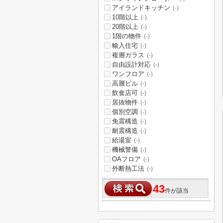
アイランドキッチン
(-)
10階以上
(-)
20階以上
(-)
1階の物件
(-)
輸入住宅
(-)
複層ガラス
(-)
自由設計対応
(-)
ワンフロア
(-)
高層ビル
(-)
飲食店可
(-)
居抜物件
(-)
個別空調
(-)
免震構造
(-)
耐震構造
(-)
給湯室
(-)
機械警備
(-)
OAフロア
(-)
外断熱工法
(-)
43
件が該当