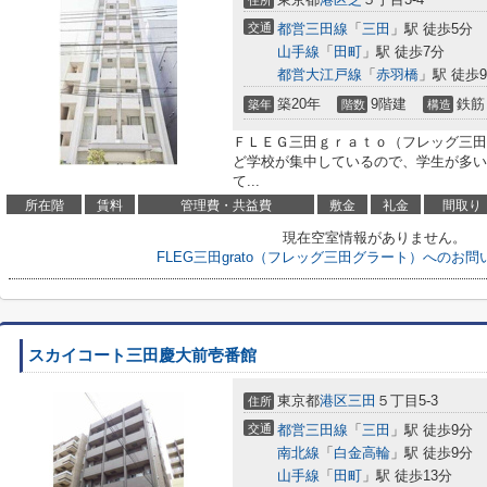
住所
交通
都営三田線
「
三田
」駅 徒歩5分
山手線
「
田町
」駅 徒歩7分
都営大江戸線
「
赤羽橋
」駅 徒歩
築20年
9階建
鉄筋
築年
階数
構造
ＦＬＥＧ三田ｇｒａｔｏ（フレッグ三田
ど学校が集中しているので、学生が多い
て...
所在階
賃料
管理費・共益費
敷金
礼金
間取り
現在空室情報がありません。
FLEG三田grato（フレッグ三田グラート）へのお
スカイコート三田慶大前壱番館
東京都
港区
三田
５丁目5-3
住所
交通
都営三田線
「
三田
」駅 徒歩9分
南北線
「
白金高輪
」駅 徒歩9分
山手線
「
田町
」駅 徒歩13分