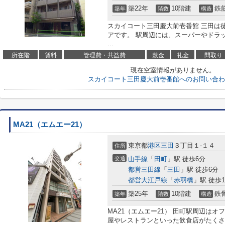
築22年
10階建
鉄
築年
階数
構造
スカイコート三田慶大前壱番館 三田は
アです。 駅周辺には、スーパーやドラ
...
所在階
賃料
管理費・共益費
敷金
礼金
間取り
現在空室情報がありません。
スカイコート三田慶大前壱番館へのお問い合わ
MA21（エムエー21）
東京都
港区
三田
３丁目１-１４
住所
交通
山手線
「
田町
」駅 徒歩6分
都営三田線
「
三田
」駅 徒歩6分
都営大江戸線
「
赤羽橋
」駅 徒歩1
築25年
10階建
鉄
築年
階数
構造
MA21（エムエー21） 田町駅周辺は
屋やレストランといった飲食店がたくさ