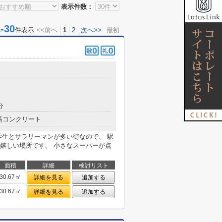
表示件数：
30
件表示
<<前へ
1
2
次へ>>
最初
分
筋コンクリート
学生とサラリーマンが多い街なので、 駅
嬉しい場所です。 小さなスーパーが点
面積
詳細
検討リスト
30.67㎡
詳細を見る
追加する
30.67㎡
詳細を見る
追加する