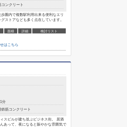
筋コンクリート
徒歩圏内で複数駅利用出来る便利なエリ
ッグストアなども多く点在しています。
面積
詳細
検討リスト
せはこちら
1分
骨鉄筋コンクリート
オフィスビルが建ち並ぶビジネス街。 居酒
んあって、夜になると賑やかな雰囲気で