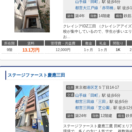
山手線
「
田町
」駅 徒歩6分
都営大江戸線
「
赤羽橋
」駅 徒歩1
築4年
14階建
鉄筋
築年
階数
構造
クレイシアIDZ三田 （クレイシアアイ
校が集中しているので、学生が多いエリ
お...
所在階
賃料
管理費・共益費
敷金
礼金
間取り
13.1
万円
9階
12,000円
1ヶ月
1ヶ月
1K
2
ステージファースト慶應三田
東京都
港区
芝
５丁目14-17
住所
交通
山手線
「
田町
」駅 徒歩6分
都営三田線
「
三田
」駅 徒歩5分
都営三田線
「
芝公園
」駅 徒歩12
築24年
12階建
鉄
築年
階数
構造
ステージファースト慶應三鷹 田町エリ
環境で、多くの方に人気です。 複数路