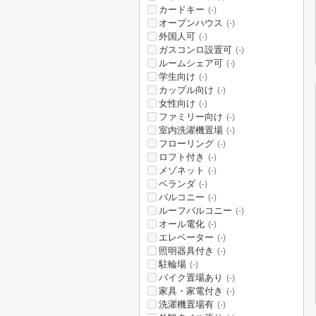
カードキー
(-)
オープンハウス
(-)
外国人可
(-)
ガスコンロ設置可
(-)
ルームシェア可
(-)
学生向け
(-)
カップル向け
(-)
女性向け
(-)
ファミリー向け
(-)
室内洗濯機置場
(-)
フローリング
(-)
ロフト付き
(-)
メゾネット
(-)
ベランダ
(-)
バルコニー
(-)
ルーフバルコニー
(-)
オール電化
(-)
エレベーター
(-)
照明器具付き
(-)
駐輪場
(-)
バイク置場あり
(-)
家具・家電付き
(-)
洗濯機置場有
(-)