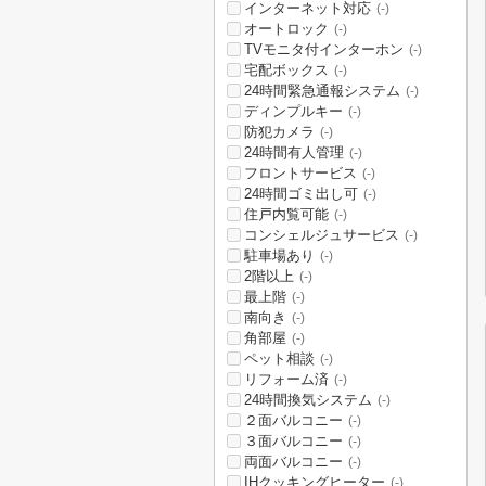
インターネット対応
(-)
オートロック
(-)
TVモニタ付インターホン
(-)
宅配ボックス
(-)
24時間緊急通報システム
(-)
ディンプルキー
(-)
防犯カメラ
(-)
24時間有人管理
(-)
フロントサービス
(-)
24時間ゴミ出し可
(-)
住戸内覧可能
(-)
コンシェルジュサービス
(-)
駐車場あり
(-)
2階以上
(-)
最上階
(-)
南向き
(-)
角部屋
(-)
ペット相談
(-)
リフォーム済
(-)
24時間換気システム
(-)
２面バルコニー
(-)
３面バルコニー
(-)
両面バルコニー
(-)
IHクッキングヒーター
(-)