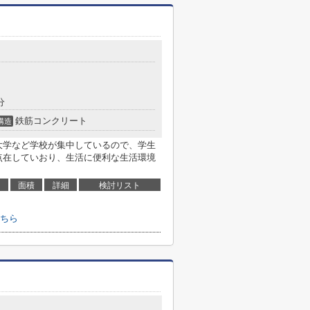
分
鉄筋コンクリート
構造
大学など学校が集中しているので、学生
点在していおり、生活に便利な生活環境
面積
詳細
検討リスト
ちら