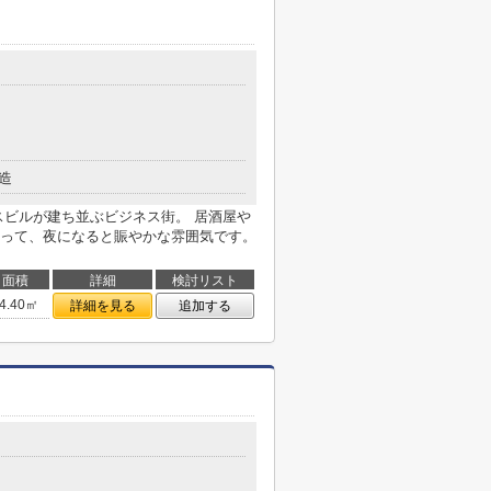
造
スビルが建ち並ぶビジネス街。 居酒屋や
って、夜になると賑やかな雰囲気です。
面積
詳細
検討リスト
4.40㎡
詳細を見る
追加する