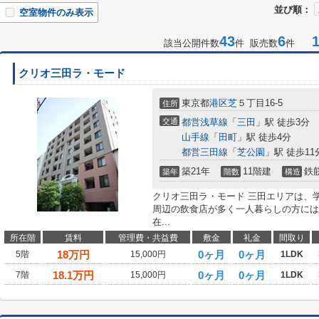
並び順：
空室物件のみ表示
43
6
1-
該当公開件数
件 販売数
件
クリオ三田ラ・モード
東京都
港区
芝
５丁目16-5
住所
交通
都営浅草線
「
三田
」駅 徒歩3分
山手線
「
田町
」駅 徒歩4分
都営三田線
「
芝公園
」駅 徒歩11
築21年
11階建
鉄
築年
階数
構造
クリオ三田ラ・モード 三田エリアは、
周辺の飲食店が多く一人暮らしの方には
在...
所在階
賃料
管理費・共益費
敷金
礼金
間取り
18
万円
0ヶ月
0ヶ月
5階
15,000円
1LDK
18.1
万円
0ヶ月
0ヶ月
7階
15,000円
1LDK