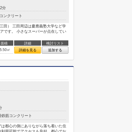
2分
コンクリート
ズ三田） 三田周辺は慶應義塾大学など学
アです。 小さなスーパーが点在してい
面積
詳細
検討リスト
5.50㎡
詳細を見る
追加する
分
骨鉄筋コンクリート
アは都心の側にありながら落ち着いた住
線利用可能でアクセスも良好、都心でお