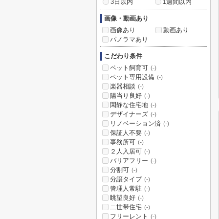
3日以内
1週間以内
画像・動画あり
画像あり
動画あり
パノラマあり
こだわり条件
ペット飼育可
(-)
ペット専用設備
(-)
楽器相談
(-)
陽当り良好
(-)
閑静な住宅地
(-)
デザイナーズ
(-)
リノベーション済
(-)
保証人不要
(-)
事務所可
(-)
２人入居可
(-)
バリアフリー
(-)
分割可
(-)
分譲タイプ
(-)
管理人常駐
(-)
眺望良好
(-)
二世帯住宅
(-)
フリーレント
(-)