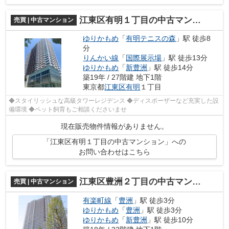
江東区有明１丁目の中古マンション
売買 | 中古マンション
ゆりかもめ
「
有明テニスの森
」駅 徒歩8
分
りんかい線
「
国際展示場
」駅 徒歩13分
ゆりかもめ
「
新豊洲
」駅 徒歩14分
築19年 / 27階建 地下1階
東京都
江東区
有明
１丁目
◆スタイリッシュな高級タワーレジデンス ◆ディスポーザーなど充実した設
備環境 ◆ペット飼育もご相談くださいませ
現在販売物件情報がありません。
「江東区有明１丁目の中古マンション」への
お問い合わせはこちら
江東区豊洲２丁目の中古マンション
売買 | 中古マンション
有楽町線
「
豊洲
」駅 徒歩3分
ゆりかもめ
「
豊洲
」駅 徒歩3分
ゆりかもめ
「
新豊洲
」駅 徒歩10分