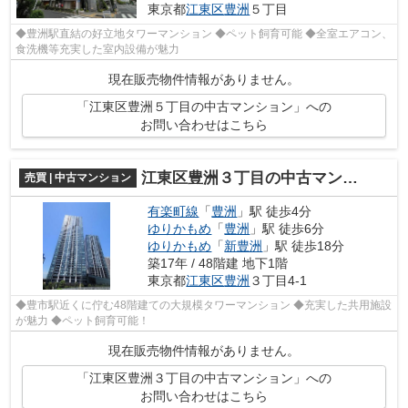
東京都
江東区
豊洲
５丁目
◆豊洲駅直結の好立地タワーマンション ◆ペット飼育可能 ◆全室エアコン、
食洗機等充実した室内設備が魅力
現在販売物件情報がありません。
「江東区豊洲５丁目の中古マンション」への
お問い合わせはこちら
江東区豊洲３丁目の中古マンション
売買 | 中古マンション
有楽町線
「
豊洲
」駅 徒歩4分
ゆりかもめ
「
豊洲
」駅 徒歩6分
ゆりかもめ
「
新豊洲
」駅 徒歩18分
築17年 / 48階建 地下1階
東京都
江東区
豊洲
３丁目4-1
◆豊市駅近くに佇む48階建ての大規模タワーマンション ◆充実した共用施設
が魅力 ◆ペット飼育可能！
現在販売物件情報がありません。
「江東区豊洲３丁目の中古マンション」への
お問い合わせはこちら