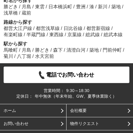
町名から探す
勝どき
/
月島
/
東雲
/
日本橋浜町
/
豊洲
/
湊
/
新川
/
築地
/
浅草橋
/
蔵前
路線から探す
都営大江戸線
/
都営浅草線
/
日比谷線
/
都営新宿線
/
有楽町線
/
半蔵門線
/
東西線
/
京葉線
/
総武線
/
総武本線
駅から探す
馬喰町
/
月島
/
勝どき
/
森下
/
清澄白河
/
築地
/
門前仲町
/
菊川
/
八丁堀
/
水天宮前
電話でお問い合わせ
営業時間：
9:30～18:30
定休日：
年中無休（年末年始、GW、夏季休業除く）
ホーム
会社概要
お問い合わせ
物件リクエスト