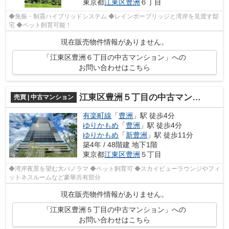
東京都
江東区
豊洲
６丁目
◆免振・制震ハイブリッドシステム ◆レインボーブリッジと湾岸を見渡す邸
宅 ◆ペット飼育可能！
現在販売物件情報がありません。
「江東区豊洲６丁目の中古マンション」への
お問い合わせはこちら
江東区豊洲５丁目の中古マンション
売買 | 中古マンション
有楽町線
「
豊洲
」駅 徒歩4分
ゆりかもめ
「
豊洲
」駅 徒歩4分
ゆりかもめ
「
新豊洲
」駅 徒歩11分
築4年 / 48階建 地下1階
東京都
江東区
豊洲
５丁目
◆湾岸夜景を望む大パノラマ ◆ペット飼育可 ◆スカイビューラウンジやフィ
ットネスルームなど豪華共有部分
現在販売物件情報がありません。
「江東区豊洲５丁目の中古マンション」への
お問い合わせはこちら