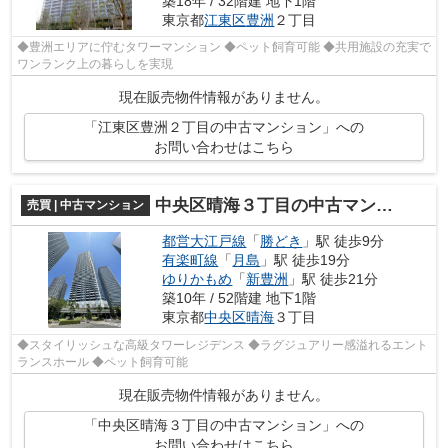
築18年 / 32階建 地下1階
東京都
江東区
豊洲
２丁目
◆豊洲エリアに佇むタワーマンション ◆ペット飼育可能 ◆共用施設の充実で
ワンランク上の暮らしを実現
現在販売物件情報がありません。
「江東区豊洲２丁目の中古マンション」への
お問い合わせはこちら
中央区晴海３丁目の中古マンション
売買 | 中古マンション
都営大江戸線
「
勝どき
」駅 徒歩9分
有楽町線
「
月島
」駅 徒歩19分
ゆりかもめ
「
新豊洲
」駅 徒歩21分
築10年 / 52階建 地下1階
東京都
中央区
晴海
３丁目
◆スタイリッシュな高級タワーレジデンス ◆ラグジュアリー感溢れるエント
ランスホール ◆ペット飼育可能
現在販売物件情報がありません。
「中央区晴海３丁目の中古マンション」への
お問い合わせはこちら