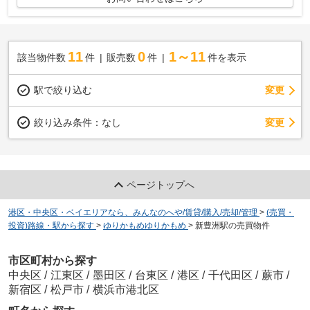
11
0
1～11
該当物件数
件
販売数
件
件を表示
駅で絞り込む
変更
変更
絞り込み条件：
なし
ページトップへ
港区・中央区・ベイエリアなら、みんなのへや/賃貸/購入/売却/管理
>
(売買・
投資)路線・駅から探す
>
ゆりかもめゆりかもめ
>
新豊洲駅の売買物件
市区町村から探す
中央区
/
江東区
/
墨田区
/
台東区
/
港区
/
千代田区
/
蕨市
/
新宿区
/
松戸市
/
横浜市港北区