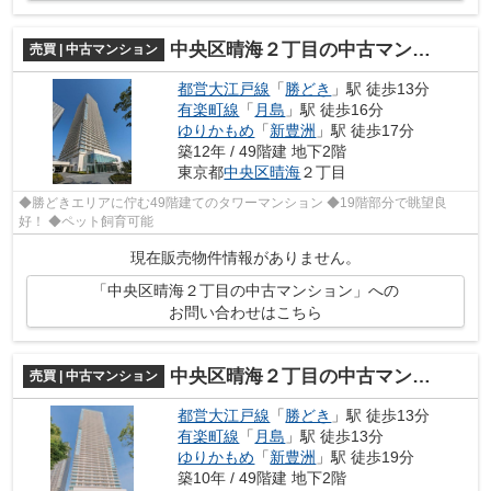
中央区晴海２丁目の中古マンション
売買 | 中古マンション
都営大江戸線
「
勝どき
」駅 徒歩13分
有楽町線
「
月島
」駅 徒歩16分
ゆりかもめ
「
新豊洲
」駅 徒歩17分
築12年 / 49階建 地下2階
東京都
中央区
晴海
２丁目
◆勝どきエリアに佇む49階建てのタワーマンション ◆19階部分で眺望良
好！ ◆ペット飼育可能
現在販売物件情報がありません。
「中央区晴海２丁目の中古マンション」への
お問い合わせはこちら
中央区晴海２丁目の中古マンション
売買 | 中古マンション
都営大江戸線
「
勝どき
」駅 徒歩13分
有楽町線
「
月島
」駅 徒歩13分
ゆりかもめ
「
新豊洲
」駅 徒歩19分
築10年 / 49階建 地下2階