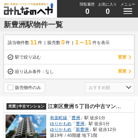
閲覧履歴
お気に入り
メニュー
0
0
新豊洲駅物件一覧
11
0
1～11
該当物件数
件
販売数
件
件を表示
駅で絞り込む
変更
変更
絞り込み条件：
なし
販売物件のみ
江東区豊洲５丁目の中古マンション
売買 | 中古マンション
有楽町線
「
豊洲
」駅 徒歩1分
ゆりかもめ
「
豊洲
」駅 徒歩1分
ゆりかもめ
「
新豊洲
」駅 徒歩12分
築19年 / 40階建 地下1階