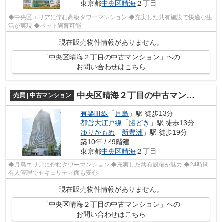
東京都
中央区
晴海
２丁目
◆中央区エリアに佇む高級タワーマンション ◆充実した共有施設で快適な生
活が実現 ◆ペット飼育可能
現在販売物件情報がありません。
「中央区晴海２丁目の中古マンション」への
お問い合わせはこちら
中央区晴海２丁目の中古マンション
売買 | 中古マンション
有楽町線
「
月島
」駅 徒歩13分
都営大江戸線
「
勝どき
」駅 徒歩13分
ゆりかもめ
「
新豊洲
」駅 徒歩19分
築10年 / 49階建
東京都
中央区
晴海
２丁目
◆月島エリアに佇むタワーマンション ◆充実した共有設備が魅力 ◆24時間
有人管理でセキュリティ面も安心
現在販売物件情報がありません。
「中央区晴海２丁目の中古マンション」への
お問い合わせはこちら