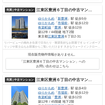
江東区豊洲６丁目の中古マンション
売買 | 中古マンション
ゆりかもめ
「
新豊洲
」駅 徒歩5分
ゆりかもめ
「
市場前
」駅 徒歩12分
有楽町線
「
豊洲
」駅 徒歩12分
築12年 / 44階建 地下2階
東京都
江東区
豊洲
６丁目2-31
リバービューの南向き住居で日当たり・眺望良好なお部屋です レインボーブ
リッジや富士山もお部屋からご覧いただけます 大きなウォークインクローゼ
ットに加えて専用トランクルームも...
現在販売物件情報がありません。
「江東区豊洲６丁目の中古マンション」への
お問い合わせはこちら
江東区豊洲６丁目の中古マンション
売買 | 中古マンション
ゆりかもめ
「
新豊洲
」駅 徒歩4分
ゆりかもめ
「
市場前
」駅 徒歩12分
有楽町線
「
豊洲
」駅 徒歩12分
築12年 / 45階建 地下2階