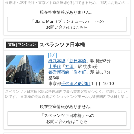
根岸線・JR中央線・東京メトロ銀座線が利用できるため、 都内にお勤めの方
におすすめです。 ビジネスマン向け...
現在空室情報がありません。
「Blanc Mur（ブランミュール）」への
お問い合わせはこちら
スペランツァ日本橋
賃貸 | マンション
礼0
総武本線
「
新日本橋
」駅 徒歩3分
山手線
「
神田
」駅 徒歩5分
都営新宿線
「
岩本町
」駅 徒歩7分
築6年
東京都
千代田区
鍛冶町
１丁目10-10
スペランツァ日本橋 R総武快速線内で最も乗降客数が少なく、混雑しにくい
駅です。 日本橋の高級百貨店やショッピングモールも徒歩圏内で休日も楽し
めます。 飲食店も充実しているため...
現在空室情報がありません。
「スペランツァ日本橋」への
お問い合わせはこちら