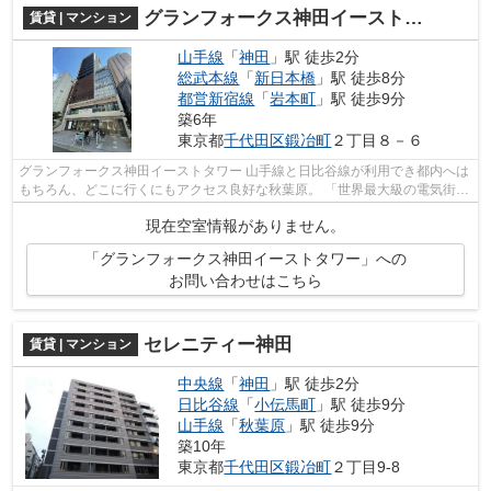
グランフォークス神田イーストタワー
賃貸 | マンション
山手線
「
神田
」駅 徒歩2分
総武本線
「
新日本橋
」駅 徒歩8分
都営新宿線
「
岩本町
」駅 徒歩9分
築6年
東京都
千代田区
鍛冶町
２丁目８－６
グランフォークス神田イーストタワー 山手線と日比谷線が利用でき都内へは
もちろん、どこに行くにもアクセス良好な秋葉原。 「世界最大級の電気街」
とも言われ電化製品を取り扱うお...
現在空室情報がありません。
「グランフォークス神田イーストタワー」への
お問い合わせはこちら
セレニティー神田
賃貸 | マンション
中央線
「
神田
」駅 徒歩2分
日比谷線
「
小伝馬町
」駅 徒歩9分
山手線
「
秋葉原
」駅 徒歩9分
築10年
東京都
千代田区
鍛冶町
２丁目9-8