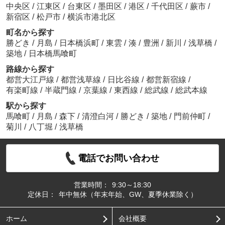
中央区
/
江東区
/
台東区
/
墨田区
/
港区
/
千代田区
/
蕨市
/
新宿区
/
松戸市
/
横浜市港北区
町名から探す
勝どき
/
月島
/
日本橋浜町
/
東雲
/
湊
/
豊洲
/
新川
/
浅草橋
/
築地
/
日本橋馬喰町
路線から探す
都営大江戸線
/
都営浅草線
/
日比谷線
/
都営新宿線
/
有楽町線
/
半蔵門線
/
京葉線
/
東西線
/
総武線
/
総武本線
駅から探す
馬喰町
/
月島
/
森下
/
清澄白河
/
勝どき
/
築地
/
門前仲町
/
菊川
/
八丁堀
/
浅草橋
電話でお問い合わせ
営業時間：
9:30～18:30
定休日：
年中無休（年末年始、GW、夏季休業除く）
ホーム
会社概要