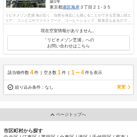
築1年
東京都
港区
海岸
３丁目２１‐３５
リビオメゾン芝浦 海が近く、自然を身近にも感じることができる芝浦ふ頭エ
リア。 コンビニやファストフード、コーヒーショップ、飲食店もあるので1
人暮らしの方に便利です。 場所に...
現在空室情報がありません。
「リビオメゾン芝浦」への
お問い合わせはこちら
4
1
1～4
該当物件数
件
空き数
件
件を表示
変更
絞り込み条件：
なし
ページトップへ
市区町村から探す