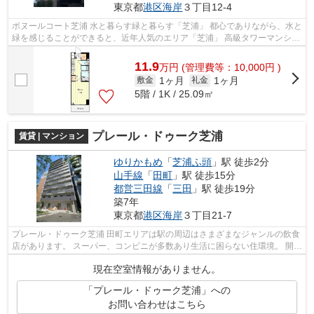
東京都
港区
海岸
３丁目12-4
ボヌールコート芝浦 水と暮らす緑と暮らす「芝浦」 都心でありながら、水と
緑を感じることができると、近年人気のエリア「芝浦」 高級タワーマンショ
ンも多く建設され、新駅建設の...
11.9
万
円
(管理費等：10,000円 )
1ヶ月
1ヶ月
敷金
礼金
5階 / 1K / 25.09㎡
プレール・ドゥーク芝浦
賃貸 | マンション
ゆりかもめ
「
芝浦ふ頭
」駅 徒歩2分
山手線
「
田町
」駅 徒歩15分
都営三田線
「
三田
」駅 徒歩19分
築7年
東京都
港区
海岸
３丁目21-7
プレール・ドゥーク芝浦 田町エリアは駅の周辺はさまざまなジャンルの飲食
店があります。 スーパー、コンビニが多数あり生活に困らない住環境。 開発
工事が進んでおり更に今後期待...
現在空室情報がありません。
「プレール・ドゥーク芝浦」への
お問い合わせはこちら