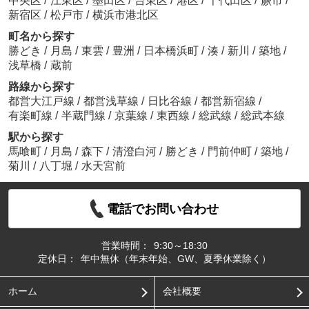
中央区
/
江東区
/
墨田区
/
台東区
/
港区
/
千代田区
/
蕨市
/
新宿区
/
松戸市
/
横浜市港北区
町名から探す
勝どき
/
月島
/
東雲
/
豊洲
/
日本橋浜町
/
湊
/
新川
/
築地
/
浅草橋
/
蔵前
路線から探す
都営大江戸線
/
都営浅草線
/
日比谷線
/
都営新宿線
/
有楽町線
/
半蔵門線
/
京葉線
/
東西線
/
総武線
/
総武本線
駅から探す
馬喰町
/
月島
/
森下
/
清澄白河
/
勝どき
/
門前仲町
/
築地
/
菊川
/
八丁堀
/
水天宮前
電話でお問い合わせ
営業時間：
9:30～18:30
定休日：
年中無休（年末年始、GW、夏季休業除く）
ホーム
会社概要