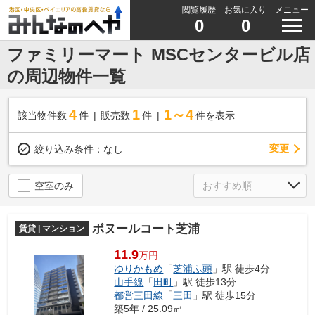
閲覧履歴
お気に入り
メニュー
0
0
ファミリーマート MSCセンタービル店
の周辺物件一覧
4
1
1～4
該当物件数
件
販売数
件
件を表示
変更
絞り込み条件：
なし
空室のみ
ボヌールコート芝浦
賃貸 | マンション
11.9
万円
ゆりかもめ
「
芝浦ふ頭
」駅 徒歩4分
山手線
「
田町
」駅 徒歩13分
都営三田線
「
三田
」駅 徒歩15分
築5年 / 25.09㎡