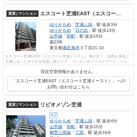
エスコート芝浦EAST（エスコート芝浦イースト）
賃貸 | マンション
ゆりかもめ
「
芝浦ふ頭
」駅 徒歩3分
ゆりかもめ
「
日の出
」駅 徒歩13分
山手線
「
田町
」駅 徒歩15分
築23年
東京都
港区
海岸
３丁目21-10
エスコート芝浦EAST（エスコート芝浦イースト） 海が近く、自然を身近に
も感じることができる芝浦ふ頭エリア。 コンビニやファストフード、コーヒ
ーショップ、飲食店もあるので1人暮...
現在空室情報がありません。
「エスコート芝浦EAST（エスコート芝浦イースト）」への
お問い合わせはこちら
リビオメゾン芝浦
賃貸 | マンション
礼0
ゆりかもめ
「
芝浦ふ頭
」駅 徒歩4分
山手線
「
田町
」駅 徒歩15分
都営三田線
「
三田
」駅 徒歩16分