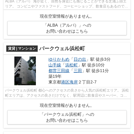
ALBA（アルバ） 海が近く、自然を身近にも感じることができる芝浦ふ頭エ
リア。 コンビニやファストフード、コーヒーショップ、飲食店もあるので1
人暮らしの方に便利です。 場所によ...
現在空室情報がありません。
「ALBA（アルバ）」への
お問い合わせはこちら
パークウェル浜松町
賃貸 | マンション
ゆりかもめ
「
日の出
」駅 徒歩3分
山手線
「
浜松町
」駅 徒歩10分
都営三田線
「
三田
」駅 徒歩11分
築19年
東京都
港区
海岸
２丁目2-7
パークウェル浜松町 都心へのアクセスの良さから人気の浜松町エリア。 浜松
町エリアは、アクセスの良さだけでなく、駅周辺に飲食店やスーパー、コン
ビニも充実しており 生活するのに...
現在空室情報がありません。
「パークウェル浜松町」への
お問い合わせはこちら