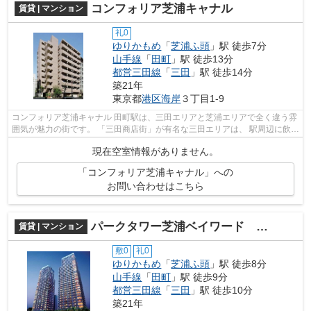
コンフォリア芝浦キャナル
賃貸 | マンション
礼0
ゆりかもめ
「
芝浦ふ頭
」駅 徒歩7分
山手線
「
田町
」駅 徒歩13分
都営三田線
「
三田
」駅 徒歩14分
築21年
東京都
港区
海岸
３丁目1-9
コンフォリア芝浦キャナル 田町駅は、三田エリアと芝浦エリアで全く違う雰
囲気が魅力の街です。 「三田商店街」が有名な三田エリアは、 駅周辺に飲食
店が集結しており、食事に困るこ...
現在空室情報がありません。
「コンフォリア芝浦キャナル」への
お問い合わせはこちら
パークタワー芝浦ベイワード アーバンウイング
賃貸 | マンション
敷0
礼0
ゆりかもめ
「
芝浦ふ頭
」駅 徒歩8分
山手線
「
田町
」駅 徒歩9分
都営三田線
「
三田
」駅 徒歩10分
築21年