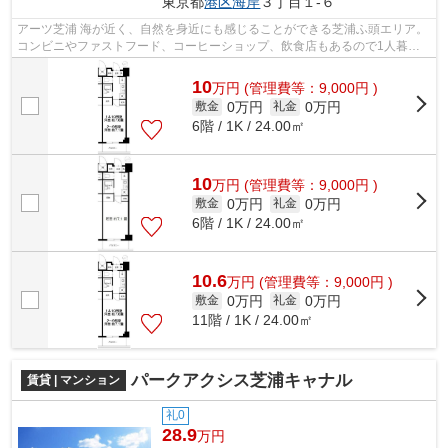
東京都
港区
海岸
３丁目１-６
アーツ芝浦 海が近く、自然を身近にも感じることができる芝浦ふ頭エリア。
コンビニやファストフード、コーヒーショップ、飲食店もあるので1人暮ら
しの方に便利です。 場所によって...
10
万
円
(管理費等：9,000円 )
0万円
0万円
敷金
礼金
6階 / 1K / 24.00㎡
10
万
円
(管理費等：9,000円 )
0万円
0万円
敷金
礼金
6階 / 1K / 24.00㎡
10.6
万
円
(管理費等：9,000円 )
0万円
0万円
敷金
礼金
11階 / 1K / 24.00㎡
パークアクシス芝浦キャナル
賃貸 | マンション
礼0
28.9
万円