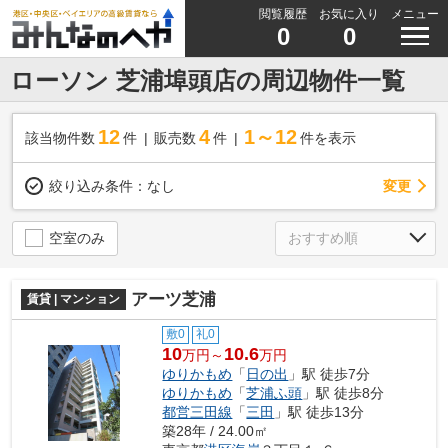
閲覧履歴
お気に入り
メニュー
0
0
ローソン 芝浦埠頭店の周辺物件一覧
12
4
1～12
該当物件数
件
販売数
件
件を表示
変更
絞り込み条件：
なし
空室のみ
アーツ芝浦
賃貸 | マンション
敷0
礼0
10
10.6
万円～
万円
ゆりかもめ
「
日の出
」駅 徒歩7分
ゆりかもめ
「
芝浦ふ頭
」駅 徒歩8分
都営三田線
「
三田
」駅 徒歩13分
築28年 / 24.00㎡