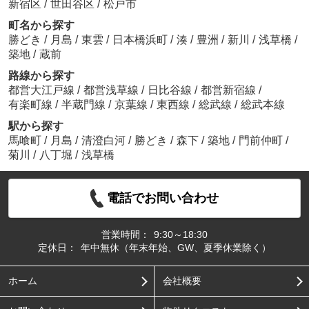
新宿区
/
世田谷区
/
松戸市
町名から探す
勝どき
/
月島
/
東雲
/
日本橋浜町
/
湊
/
豊洲
/
新川
/
浅草橋
/
築地
/
蔵前
路線から探す
都営大江戸線
/
都営浅草線
/
日比谷線
/
都営新宿線
/
有楽町線
/
半蔵門線
/
京葉線
/
東西線
/
総武線
/
総武本線
駅から探す
馬喰町
/
月島
/
清澄白河
/
勝どき
/
森下
/
築地
/
門前仲町
/
菊川
/
八丁堀
/
浅草橋
電話でお問い合わせ
営業時間：
9:30～18:30
定休日：
年中無休（年末年始、GW、夏季休業除く）
ホーム
会社概要