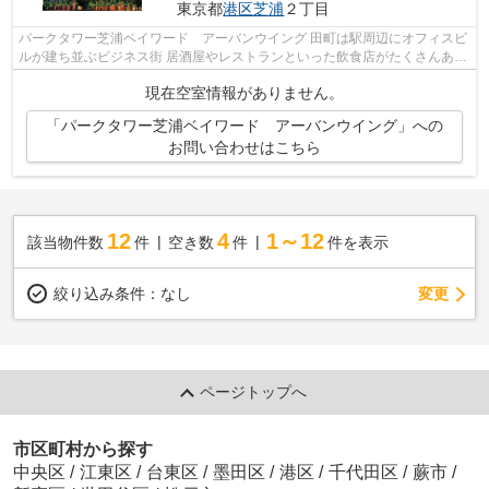
東京都
港区
芝浦
２丁目
パークタワー芝浦ベイワード アーバンウイング 田町は駅周辺にオフィスビ
ルが建ち並ぶビジネス街 居酒屋やレストランといった飲食店がたくさんあっ
て、夜になると賑やかな雰囲気に包...
現在空室情報がありません。
「パークタワー芝浦ベイワード アーバンウイング」への
お問い合わせはこちら
12
4
1～12
該当物件数
件
空き数
件
件を表示
変更
絞り込み条件：
なし
ページトップへ
市区町村から探す
中央区
/
江東区
/
台東区
/
墨田区
/
港区
/
千代田区
/
蕨市
/