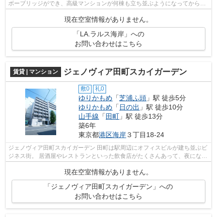
ボーブリッジができ、高級マンションが何棟も立ち並ぶようになってから
は、 人通りも増え、夜でも町が明る...
現在空室情報がありません。
「LA.ラルス海岸」への
お問い合わせはこちら
ジェノヴィア田町スカイガーデン
賃貸 | マンション
敷0
礼0
ゆりかもめ
「
芝浦ふ頭
」駅 徒歩5分
ゆりかもめ
「
日の出
」駅 徒歩10分
山手線
「
田町
」駅 徒歩13分
築6年
東京都
港区
海岸
３丁目18-24
ジェノヴィア田町スカイガーデン 田町は駅周辺にオフィスビルが建ち並ぶビ
ジネス街。 居酒屋やレストランといった飲食店がたくさんあって、夜になる
と賑やかな雰囲気です。 田町駅東...
現在空室情報がありません。
「ジェノヴィア田町スカイガーデン」への
お問い合わせはこちら