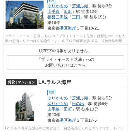
礼0
ゆりかもめ
「
芝浦ふ頭
」駅 徒歩3分
山手線
「
田町
」駅 徒歩12分
都営三田線
「
三田
」駅 徒歩15分
築18年
東京都
港区
海岸
３丁目18-21
ブライトイースト芝浦 こちらの『ブライトイースト芝浦』は都心の中でも人
気の芝浦エリアの好立地物件です。 山手線田町駅徒歩10分、複数路線利用可
能で都心へのアクセスも良好です...
現在空室情報がありません。
「ブライトイースト芝浦」への
お問い合わせはこちら
LA.ラルス海岸
賃貸 | マンション
敷0
ゆりかもめ
「
芝浦ふ頭
」駅 徒歩5分
ゆりかもめ
「
日の出
」駅 徒歩8分
山手線
「
田町
」駅 徒歩13分
築20年
東京都
港区
海岸
３丁目17-5
LA.ラルス海岸 芝浦ふ頭は海が近く、自然も感じられるエリアです。 レイン