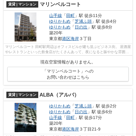
マリンベルコート
賃貸 | マンション
山手線
「
田町
」駅 徒歩11分
ゆりかもめ
「
芝浦ふ頭
」駅 徒歩4分
ゆりかもめ
「
日の出
」駅 徒歩8分
築20年
東京都
港区
海岸
３丁目
マリンベルコート 田町駅周辺はオフィスビルが建ち並ぶビジネス街。 居酒屋
やレストランといった飲食店がたくさんあって、夜になると賑やかな雰囲気
です。 田町駅東口側は新しくてキ...
現在空室情報がありません。
「マリンベルコート」への
お問い合わせはこちら
ALBA（アルバ）
賃貸 | マンション
ゆりかもめ
「
芝浦ふ頭
」駅 徒歩2分
ゆりかもめ
「
日の出
」駅 徒歩6分
山手線
「
田町
」駅 徒歩17分
築20年
東京都
港区
海岸
３丁目21-9