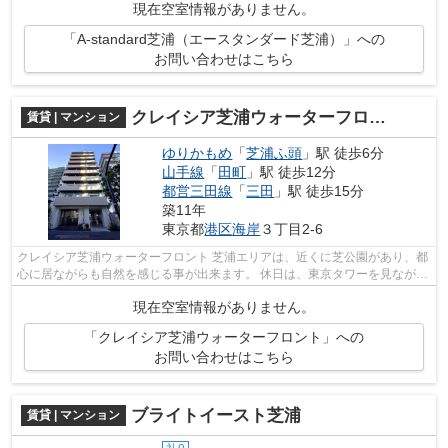
現在空室情報がありません。
「A-standard芝浦（エースタンダード芝浦）」への
お問い合わせはこちら
クレイシア芝浦ウォーターフロント
賃貸 | マンション
ゆりかもめ
「
芝浦ふ頭
」駅 徒歩6分
山手線
「
田町
」駅 徒歩12分
都営三田線
「
三田
」駅 徒歩15分
築11年
東京都
港区
海岸
３丁目2-6
クレイシア芝浦ウォーターフロント 芝浦エリアは、近くに芝公園があり、都
心に居ながらも自然を感じる事が出来ます。 休日は、東京タワーを見ながら
散歩や、ゆっくり日光浴などもおす...
現在空室情報がありません。
「クレイシア芝浦ウォーターフロント」への
お問い合わせはこちら
ブライトイースト芝浦
賃貸 | マンション