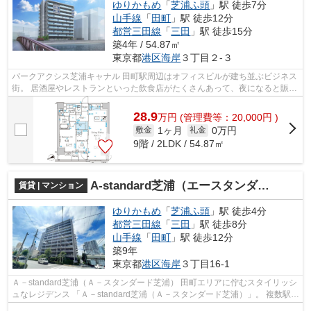
ゆりかもめ
「
芝浦ふ頭
」駅 徒歩7分
山手線
「
田町
」駅 徒歩12分
都営三田線
「
三田
」駅 徒歩15分
築4年 / 54.87㎡
東京都
港区
海岸
３丁目２-３
パークアクシス芝浦キャナル 田町駅周辺はオフィスビルが建ち並ぶビジネス
街。 居酒屋やレストランといった飲食店がたくさんあって、夜になると賑や
かな雰囲気です。 田町駅東口側は...
28.9
万
円
(管理費等：20,000円 )
1ヶ月
0万円
敷金
礼金
9階 / 2LDK / 54.87㎡
A-standard芝浦（エースタンダード芝浦）
賃貸 | マンション
ゆりかもめ
「
芝浦ふ頭
」駅 徒歩4分
都営三田線
「
三田
」駅 徒歩8分
山手線
「
田町
」駅 徒歩12分
築9年
東京都
港区
海岸
３丁目16-1
Ａ－standard芝浦（Ａ－スタンダード芝浦） 田町エリアに佇むスタイリッシ
ュなレジデンス 「Ａ－standard芝浦（Ａ－スタンダード芝浦）」。 複数駅利
用可能な好立地物件です。 清潔...