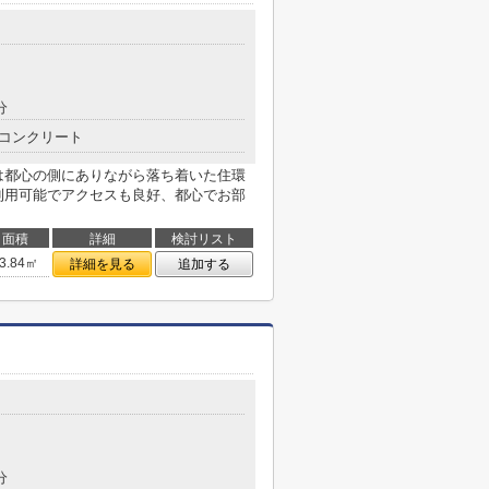
分
コンクリート
は都心の側にありながら落ち着いた住環
利用可能でアクセスも良好、都心でお部
面積
詳細
検討リスト
3.84㎡
詳細を見る
追加する
分