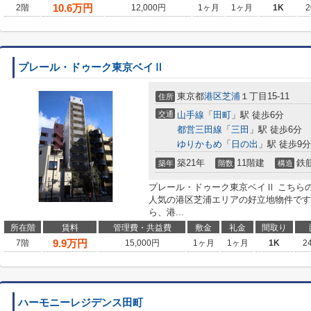
10.6
万円
2階
12,000円
1ヶ月
1ヶ月
1K
2
プレール・ドゥーク東京ベイⅡ
東京都
港区
芝浦
１丁目15-11
住所
交通
山手線
「
田町
」駅 徒歩6分
都営三田線
「
三田
」駅 徒歩6分
ゆりかもめ
「
日の出
」駅 徒歩9分
築21年
11階建
鉄
築年
階数
構造
プレール・ドゥーク東京ベイⅡ こちら
人気の港区芝浦エリアの好立地物件です
ら、港...
所在階
賃料
管理費・共益費
敷金
礼金
間取り
9.9
万円
7階
15,000円
1ヶ月
1ヶ月
1K
2
ハーモニーレジデンス田町