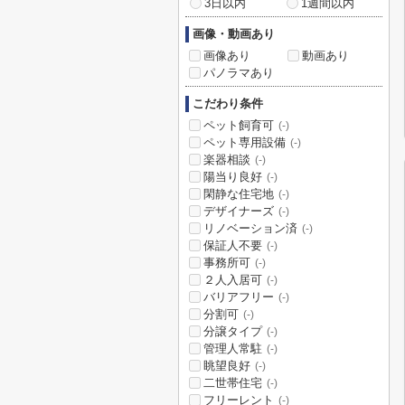
3日以内
1週間以内
画像・動画あり
画像あり
動画あり
パノラマあり
こだわり条件
ペット飼育可
(-)
ペット専用設備
(-)
楽器相談
(-)
陽当り良好
(-)
閑静な住宅地
(-)
デザイナーズ
(-)
リノベーション済
(-)
保証人不要
(-)
事務所可
(-)
２人入居可
(-)
バリアフリー
(-)
分割可
(-)
分譲タイプ
(-)
管理人常駐
(-)
眺望良好
(-)
二世帯住宅
(-)
フリーレント
(-)