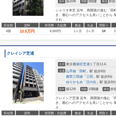
築20年
9階建
鉄筋
築年
階数
構造
シャリオ本芝 近年、再開発の進む「田
き、都心へのアクセスも良いことから 
され...
所在階
賃料
管理費・共益費
敷金
礼金
間取り
10.5
万円
4階
8,000円
1ヶ月
2ヶ月
1K
2
クレイシア芝浦
東京都
港区
芝浦
１丁目11-6
住所
交通
山手線
「
田町
」駅 徒歩9分
都営三田線
「
三田
」駅 徒歩9分
ゆりかもめ
「
日の出
」駅 徒歩9分
築12年
10階建
鉄
築年
階数
構造
クレイシア芝浦 近年、再開発の進む「
き、都心へのアクセスも良いことから 
さ...
所在階
賃料
管理費・共益費
敷金
礼金
間取り