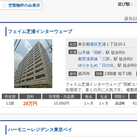
並び順：
空室物件のみ表示
該当公
フェイム芝浦インターウェーブ
東京都
港区
芝浦
１丁目10-1
住所
交通
山手線
「
田町
」駅 徒歩8分
都営浅草線
「
三田
」駅 徒歩8分
ゆりかもめ
「
日の出
」駅 徒歩8分
築25年
13階建 地下1階
築年
階数
フェイム芝浦インターウェーブ "田町
住環境で、多くの方に人気です。 複数路
所在階
賃料
管理費・共益費
敷金
礼金
間取り
28
万円
11階
15,000円
1ヶ月
1ヶ月
2LDK
6
ハーモニーレジデンス東京ベイ