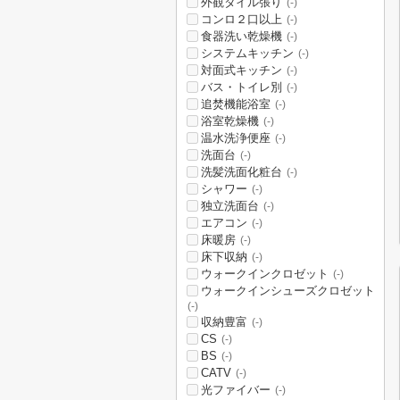
外観タイル張り
(-)
コンロ２口以上
(-)
食器洗い乾燥機
(-)
システムキッチン
(-)
対面式キッチン
(-)
バス・トイレ別
(-)
追焚機能浴室
(-)
浴室乾燥機
(-)
温水洗浄便座
(-)
洗面台
(-)
洗髪洗面化粧台
(-)
シャワー
(-)
独立洗面台
(-)
エアコン
(-)
床暖房
(-)
床下収納
(-)
ウォークインクロゼット
(-)
ウォークインシューズクロゼット
(-)
収納豊富
(-)
CS
(-)
BS
(-)
CATV
(-)
光ファイバー
(-)