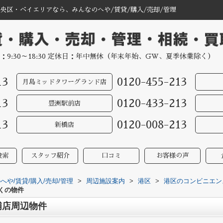
央区・ベイエリアなら、みんなのへや/賃貸/購入/売却/管理
：9:30～18:30 定休日：年中無休（年末年始、GW、夏季休業除く）
13
0120-455-213
月島ミッドタワーグランド店
13
0120-433-213
豊洲駅前店
13
0120-008-213
新橋店
検索
スタッフ紹介
口コミ
お客様の声
や/賃貸/購入/売却/管理
>
周辺施設案内
>
港区
>
港区のコンビニエン
くの物件
浦店周辺物件