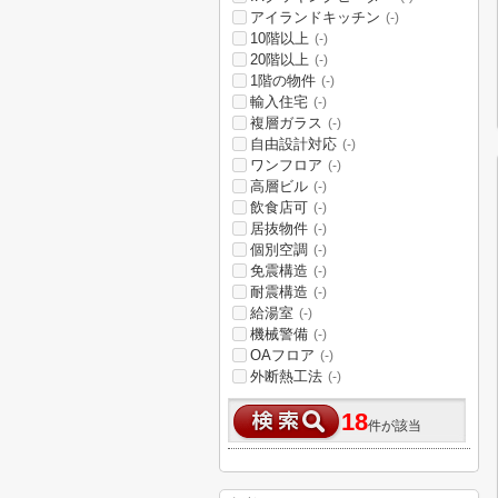
アイランドキッチン
(-)
10階以上
(-)
20階以上
(-)
1階の物件
(-)
輸入住宅
(-)
複層ガラス
(-)
自由設計対応
(-)
ワンフロア
(-)
高層ビル
(-)
飲食店可
(-)
居抜物件
(-)
個別空調
(-)
免震構造
(-)
耐震構造
(-)
給湯室
(-)
機械警備
(-)
OAフロア
(-)
外断熱工法
(-)
18
件が該当