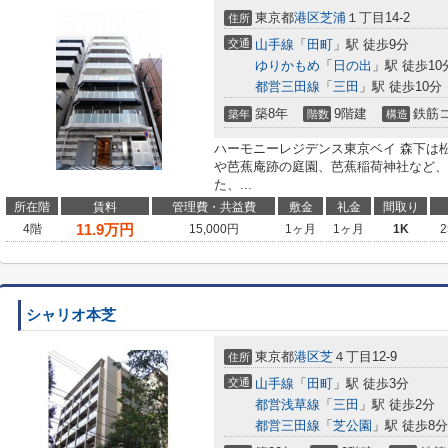
東京都
港区
芝浦
１丁目14-2
住所
交通
山手線
「
田町
」駅 徒歩9分
ゆりかもめ
「
日の出
」駅 徒歩10
都営三田線
「
三田
」駅 徒歩10分
築8年
9階建
鉄筋
築年
階数
構造
ハーモニーレジデンス東京ベイ 森下は
や芭蕉庵跡の庭園、芭蕉稲荷神社など、
た、...
所在階
賃料
管理費・共益費
敷金
礼金
間取り
11.9
万円
4階
15,000円
1ヶ月
1ヶ月
1K
2
シャリオ本芝
東京都
港区
芝
４丁目12-9
住所
交通
山手線
「
田町
」駅 徒歩3分
都営浅草線
「
三田
」駅 徒歩2分
都営三田線
「
芝公園
」駅 徒歩8分