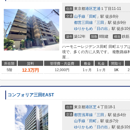
東京都
港区
芝浦
１丁目11-11
住所
交通
山手線
「
田町
」駅 徒歩8分
都営三田線
「
三田
」駅 徒歩9分
ゆりかもめ
「
日の出
」駅 徒歩10
築12年
8階建
鉄筋
築年
階数
構造
ハーモニーレジデンス田町 田町エリア
境で、多くの方に人気です。 複数路線
屋...
所在階
賃料
管理費・共益費
敷金
礼金
間取り
12.3
万円
5階
12,000円
1ヶ月
1ヶ月
1K
2
コンフォリア三田EAST
東京都
港区
芝
４丁目18-1
住所
交通
都営浅草線
「
三田
」駅 徒歩4分
山手線
「
田町
」駅 徒歩7分
ゆりかもめ
「
日の出
」駅 徒歩10