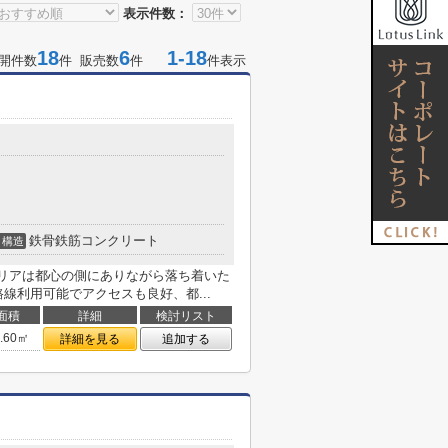
表示件数：
18
6
1-18
開件数
件 販売数
件
件表示
鉄骨鉄筋コンクリート
構造
エリアは都心の側にありながら落ち着いた
線利用可能でアクセスも良好、都...
面積
詳細
検討リスト
1.60㎡
詳細を見る
追加する