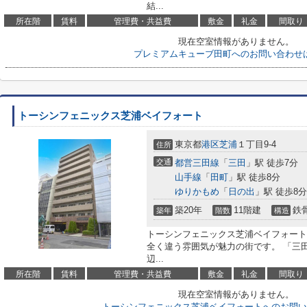
結...
所在階
賃料
管理費・共益費
敷金
礼金
間取り
現在空室情報がありません。
プレミアムキューブ田町へのお問い合わせ
トーシンフェニックス芝浦ベイフォート
東京都
港区
芝浦
１丁目9-4
住所
交通
都営三田線
「
三田
」駅 徒歩7分
山手線
「
田町
」駅 徒歩8分
ゆりかもめ
「
日の出
」駅 徒歩8分
築20年
11階建
鉄
築年
階数
構造
トーシンフェニックス芝浦ベイフォート
全く違う雰囲気が魅力の街です。 「三
辺...
所在階
賃料
管理費・共益費
敷金
礼金
間取り
現在空室情報がありません。
トーシンフェニックス芝浦ベイフォートへのお問い