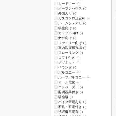
カードキー
(-)
オープンハウス
(-)
外国人可
(-)
ガスコンロ設置可
(-)
ルームシェア可
(-)
学生向け
(-)
カップル向け
(-)
女性向け
(-)
ファミリー向け
(-)
室内洗濯機置場
(-)
フローリング
(-)
ロフト付き
(-)
メゾネット
(-)
ベランダ
(-)
バルコニー
(-)
ルーフバルコニー
(-)
オール電化
(-)
エレベーター
(-)
照明器具付き
(-)
駐輪場
(-)
バイク置場あり
(-)
家具・家電付き
(-)
洗濯機置場有
(-)