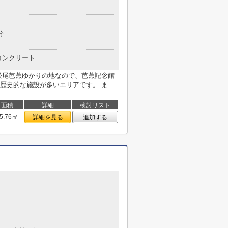
分
コンクリート
松尾芭蕉ゆかりの地なので、芭蕉記念館
歴史的な施設が多いエリアです。 ま
面積
詳細
検討リスト
5.76㎡
詳細を見る
追加する