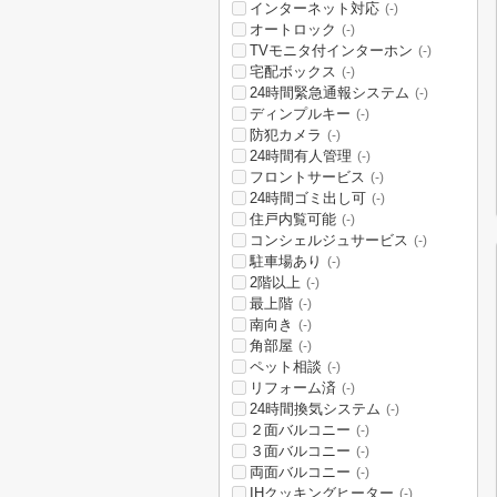
インターネット対応
(-)
オートロック
(-)
TVモニタ付インターホン
(-)
宅配ボックス
(-)
24時間緊急通報システム
(-)
ディンプルキー
(-)
防犯カメラ
(-)
24時間有人管理
(-)
フロントサービス
(-)
24時間ゴミ出し可
(-)
住戸内覧可能
(-)
コンシェルジュサービス
(-)
駐車場あり
(-)
2階以上
(-)
最上階
(-)
南向き
(-)
角部屋
(-)
ペット相談
(-)
リフォーム済
(-)
24時間換気システム
(-)
２面バルコニー
(-)
３面バルコニー
(-)
両面バルコニー
(-)
IHクッキングヒーター
(-)