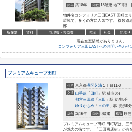
築18年
13階建 地下1階
築年
階数
物件名コンフォリア三田EAST 田町エ
環境で、多くの方に人気です。 複数路
部...
所在階
賃料
管理費・共益費
敷金
礼金
間取り
現在空室情報がありません。
コンフォリア三田EASTへのお問い合わせ
プレミアムキューブ田町
東京都
港区
芝浦
１丁目11-8
住所
交通
山手線
「
田町
」駅 徒歩8分
都営三田線
「
三田
」駅 徒歩8分
ゆりかもめ
「
日の出
」駅 徒歩9分
築16年
9階建
鉄筋
築年
階数
構造
プレミアムキューブ田町 田町駅は、三
が魅力の街です。 「三田商店街」が有