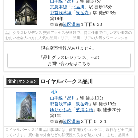
山手線
「
品川
」駅 徒歩7分
京急本線
「
北品川
」駅 徒歩15分
都営浅草線
「
泉岳寺
」駅 徒歩23分
築19年
東京都
港区
港南
１丁目6-33
品川グラスレジデンス 交通アクセスが良好で、特に仕事で忙しい方や出張の
おおい社会人の方に人気の品川エリア。 品川エリアの人気タワーマンション
は、品川駅から徒歩10分以上の立...
現在空室情報がありません。
「品川グラスレジデンス」への
お問い合わせはこちら
ロイヤルパークス品川
賃貸 | マンション
礼0
山手線
「
品川
」駅 徒歩10分
都営浅草線
「
泉岳寺
」駅 徒歩19分
ゆりかもめ
「
芝浦ふ頭
」駅 徒歩20分
築1年
東京都
港区
港南
３丁目５-２１
ロイヤルパークス品川 品川駅周辺は、商業施設やコンビニ、銀行など全て揃
っています。 買い物や外食などの私便性の良さが魅力です。 また、品川水族