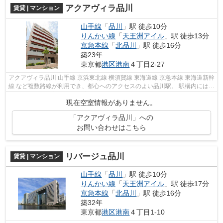
アクアヴィラ品川
賃貸 | マンション
山手線
「
品川
」駅 徒歩10分
りんかい線
「
天王洲アイル
」駅 徒歩13分
京急本線
「
北品川
」駅 徒歩16分
築23年
東京都
港区
港南
４丁目2-27
アクアヴィラ品川 山手線 京浜東北線 横須賀線 東海道線 京急本線 東海道新幹
線 など複数路線が利用でき、都心へのアクセスのよい品川駅。 駅構内には、
たくさんの飲食店やショップ...
現在空室情報がありません。
「アクアヴィラ品川」への
お問い合わせはこちら
リバージュ品川
賃貸 | マンション
山手線
「
品川
」駅 徒歩10分
りんかい線
「
天王洲アイル
」駅 徒歩17分
京急本線
「
北品川
」駅 徒歩16分
築32年
東京都
港区
港南
４丁目1-10