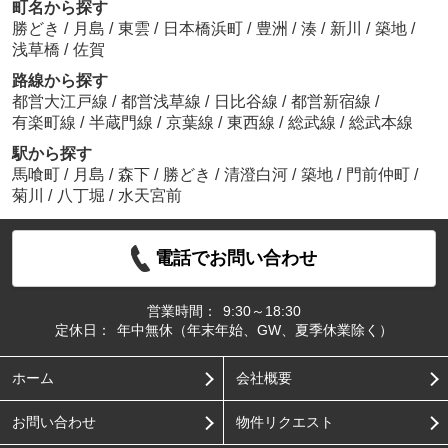
町名から探す
勝どき
/
月島
/
東雲
/
日本橋浜町
/
豊洲
/
湊
/
新川
/
築地
/
浅草橋
/
佐賀
路線から探す
都営大江戸線
/
都営浅草線
/
日比谷線
/
都営新宿線
/
有楽町線
/
半蔵門線
/
京葉線
/
東西線
/
総武線
/
総武本線
駅から探す
馬喰町
/
月島
/
森下
/
勝どき
/
清澄白河
/
築地
/
門前仲町
/
菊川
/
八丁堀
/
水天宮前
電話でお問い合わせ
営業時間：
9:30～18:30
定休日：
年中無休（年末年始、GW、夏季休業除く）
ホーム
会社概要
お問い合わせ
物件リクエスト