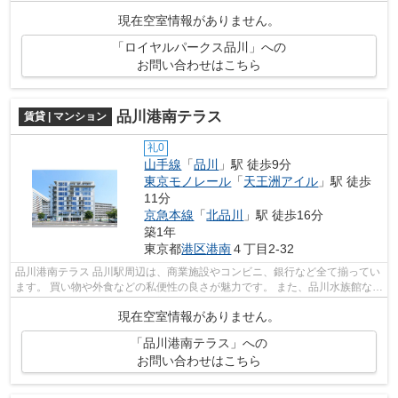
館など休日に楽しめるスポットも...
現在空室情報がありません。
「ロイヤルパークス品川」への
お問い合わせはこちら
品川港南テラス
賃貸 | マンション
礼0
山手線
「
品川
」駅 徒歩9分
東京モノレール
「
天王洲アイル
」駅 徒歩
11分
京急本線
「
北品川
」駅 徒歩16分
築1年
東京都
港区
港南
４丁目2-32
品川港南テラス 品川駅周辺は、商業施設やコンビニ、銀行など全て揃ってい
ます。 買い物や外食などの私便性の良さが魅力です。 また、品川水族館など
休日に楽しめるスポットも充実。 ...
現在空室情報がありません。
「品川港南テラス」への
お問い合わせはこちら