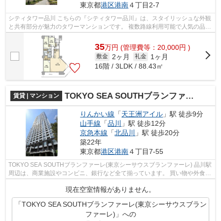
東京都
港区
港南
４丁目2-7
シティタワー品川 こちらの『シティタワー品川』は、スタイリッシュな外観
と共有部分が魅力のタワーマンションです。 複数路線利用可能で人気の品川
駅が徒歩圏内、都心へのアクセスも...
35
万
円
(管理費等：20,000円 )
2ヶ月
1ヶ月
敷金
礼金
16階 / 3LDK / 88.43㎡
TOKYO SEA SOUTHブランファーレ(東京シーサウスブランファーレ)
賃貸 | マンション
りんかい線
「
天王洲アイル
」駅 徒歩9分
山手線
「
品川
」駅 徒歩12分
京急本線
「
北品川
」駅 徒歩20分
築22年
東京都
港区
港南
４丁目7-55
TOKYO SEA SOUTHブランファーレ(東京シーサウスブランファーレ) 品川駅
周辺は、商業施設やコンビニ、銀行など全て揃っています。 買い物や外食な
どの私便性の良さが魅力です。 また、...
現在空室情報がありません。
「TOKYO SEA SOUTHブランファーレ(東京シーサウスブラン
ファーレ)」への