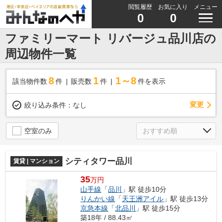
閲覧履歴
お気に入り
メニュー
0
0
ファミリーマート リバージュ品川店の
周辺物件一覧
8
1
1～8
該当物件数
件
販売数
件
件を表示
変更
絞り込み条件：
なし
空室のみ
シティタワー品川
賃貸 | マンション
35
万円
山手線
「
品川
」駅 徒歩10分
りんかい線
「
天王洲アイル
」駅 徒歩13分
京急本線
「
北品川
」駅 徒歩15分
築18年 / 88.43㎡