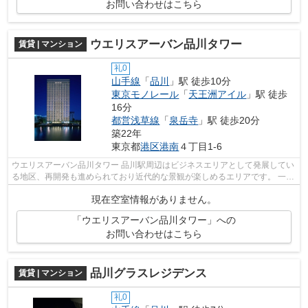
お問い合わせはこちら
ウエリスアーバン品川タワー
賃貸 | マンション
礼0
山手線
「
品川
」駅 徒歩10分
東京モノレール
「
天王洲アイル
」駅 徒歩
16分
都営浅草線
「
泉岳寺
」駅 徒歩20分
築22年
東京都
港区
港南
４丁目1-6
ウエリスアーバン品川タワー 品川駅周辺はビジネスエリアとして発展してい
る地区、再開発も進められており近代的な景観が楽しめるエリアです。 一方
で商店街があるなど、下町の雰囲...
現在空室情報がありません。
「ウエリスアーバン品川タワー」への
お問い合わせはこちら
品川グラスレジデンス
賃貸 | マンション
礼0