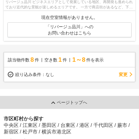
リバージュ品川 ビジネスエリアとして発展している地区、再開発も進められ
ており近代的な景観が楽しめるエリアです。 一方で商店街があるなど、下町
の雰囲気も同時に味わうことがで...
現在空室情報がありません。
「リバージュ品川」への
お問い合わせはこちら
8
1
1～8
該当物件数
件
空き数
件
件を表示
変更
絞り込み条件：
なし
ページトップへ
市区町村から探す
中央区
/
江東区
/
墨田区
/
台東区
/
港区
/
千代田区
/
蕨市
/
新宿区
/
松戸市
/
横浜市港北区