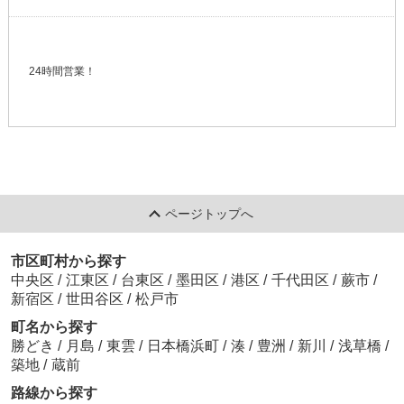
24時間営業！
ページトップへ
市区町村から探す
中央区
/
江東区
/
台東区
/
墨田区
/
港区
/
千代田区
/
蕨市
/
新宿区
/
世田谷区
/
松戸市
町名から探す
勝どき
/
月島
/
東雲
/
日本橋浜町
/
湊
/
豊洲
/
新川
/
浅草橋
/
築地
/
蔵前
路線から探す