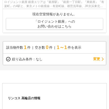
ロイジェント銀座 銀座エリアは『銀座駅』『銀座一丁目駅』『東銀座』『有
楽町』の4駅と、東京メトロ銀座線・有楽町線、都営浅草線、JR京浜東北
線・山手線の計5路線の利用が可能。 ...
現在空室情報がありません。
「ロイジェント銀座」への
お問い合わせはこちら
1
0
1～1
該当物件数
件
空き数
件
件を表示
変更
絞り込み条件：
なし
リンコス 高輪店の情報