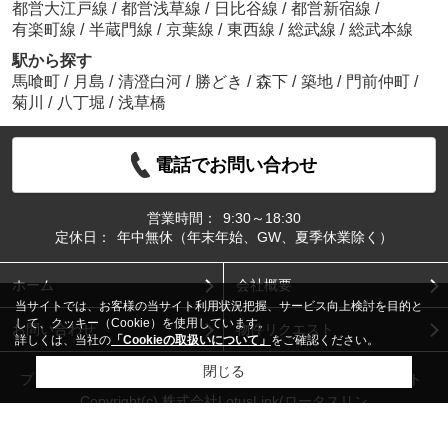
都営大江戸線
/
都営浅草線
/
日比谷線
/
都営新宿線
/
有楽町線
/
半蔵門線
/
京葉線
/
東西線
/
総武線
/
総武本線
駅から探す
馬喰町
/
月島
/
清澄白河
/
勝どき
/
森下
/
築地
/
門前仲町
/
菊川
/
八丁堀
/
浅草橋
電話でお問い合わせ
営業時間：
9:30～18:30
定休日：
年中無休（年末年始、GW、夏季休業除く）
ホーム
会社概要
当サイトでは、お客様の当サイト利用状況把握、サービス向上検討を目的と
して、クッキー（Cookie）を使用しています。
お問い合わせ
物件リクエスト
詳しくは、当社の
「Cookieの取扱いについて」
をご確認ください。
閉じる
プライバシーポリシー
利用規約
アクセスマップ
PCサイト
Copyright(c) 株式会社LotusLink(ロータスリン
ク) All rights reserved.