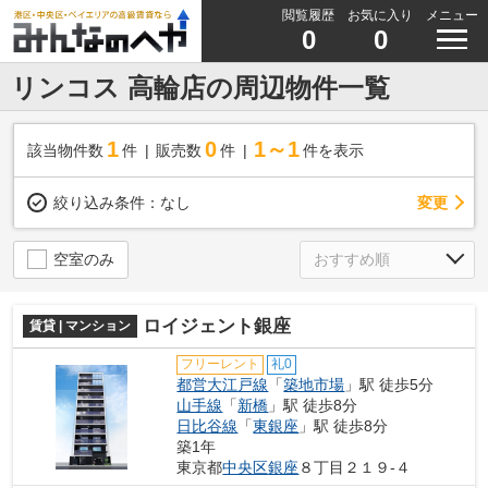
閲覧履歴
お気に入り
メニュー
0
0
リンコス 高輪店の周辺物件一覧
1
0
1～1
該当物件数
件
販売数
件
件を表示
変更
絞り込み条件：
なし
空室のみ
ロイジェント銀座
賃貸 | マンション
フリーレント
礼0
都営大江戸線
「
築地市場
」駅 徒歩5分
山手線
「
新橋
」駅 徒歩8分
日比谷線
「
東銀座
」駅 徒歩8分
築1年
東京都
中央区
銀座
８丁目２１９-４