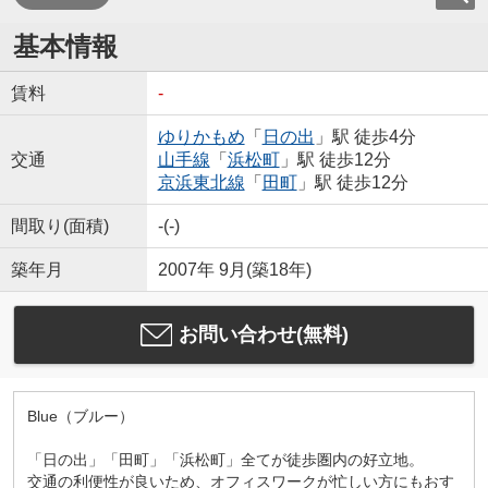
基本情報
賃料
-
ゆりかもめ
「
日の出
」駅 徒歩4分
交通
山手線
「
浜松町
」駅 徒歩12分
京浜東北線
「
田町
」駅 徒歩12分
間取り(面積)
-(-)
築年月
2007年 9月(築18年)
お問い合わせ(無料)
Blue（ブルー）
「日の出」「田町」「浜松町」全てが徒歩圏内の好立地。
交通の利便性が良いため、オフィスワークが忙しい方にもおす