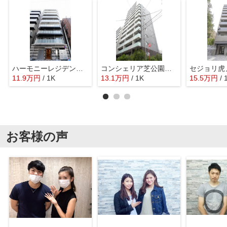
ハーモニーレジデンス東京ベイ
コンシェリア芝公園MASTER'S VILLA
セジョリ虎
11.9
万
円
/ 1K
13.1
万
円
/ 1K
15.5
万
円
/ 
お客様の声