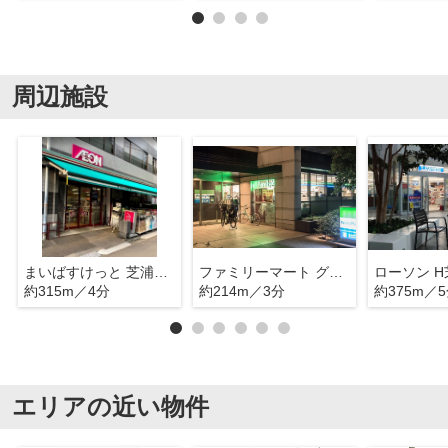
周辺施設
まいばすけっと 芝浦1丁目店
ファミリーマート グローバルフロントタワー店
約315m／4分
約214m／3分
約375m／
エリアの近い物件