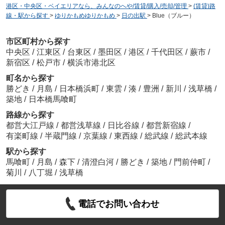
港区・中央区・ベイエリアなら、みんなのへや/賃貸/購入/売却/管理
>
(賃貸)路
線・駅から探す
>
ゆりかもめゆりかもめ
>
日の出駅
>
Blue（ブルー）
市区町村から探す
中央区
/
江東区
/
台東区
/
墨田区
/
港区
/
千代田区
/
蕨市
/
新宿区
/
松戸市
/
横浜市港北区
町名から探す
勝どき
/
月島
/
日本橋浜町
/
東雲
/
湊
/
豊洲
/
新川
/
浅草橋
/
築地
/
日本橋馬喰町
路線から探す
都営大江戸線
/
都営浅草線
/
日比谷線
/
都営新宿線
/
有楽町線
/
半蔵門線
/
京葉線
/
東西線
/
総武線
/
総武本線
駅から探す
馬喰町
/
月島
/
森下
/
清澄白河
/
勝どき
/
築地
/
門前仲町
/
菊川
/
八丁堀
/
浅草橋
電話でお問い合わせ