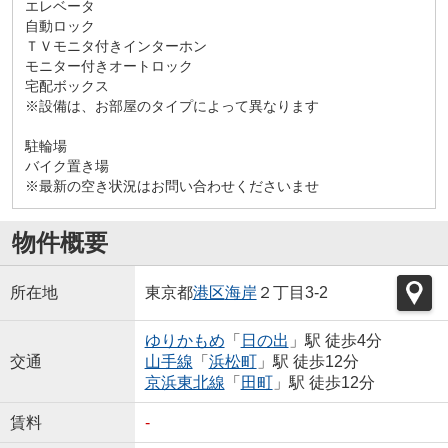
エレベータ
自動ロック
ＴＶモニタ付きインターホン
モニター付きオートロック
宅配ボックス
※設備は、お部屋のタイプによって異なります
駐輪場
バイク置き場
※最新の空き状況はお問い合わせくださいませ
物件概要
所在地
東京都
港区
海岸
２丁目3-2
ゆりかもめ
「
日の出
」駅 徒歩4分
交通
山手線
「
浜松町
」駅 徒歩12分
京浜東北線
「
田町
」駅 徒歩12分
賃料
-