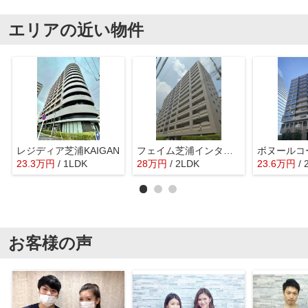
エリアの近い物件
レジディア芝浦KAIGAN
フェイム芝浦インターウェーブ
ボヌールコ
23.3
万
円
/ 1LDK
28
万
円
/ 2LDK
23.6
万
円
/
お客様の声