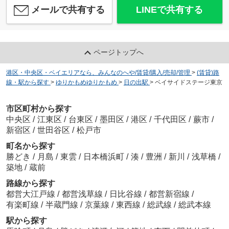
メールで共有する
LINEで共有する
ページトップへ
港区・中央区・ベイエリアなら、みんなのへや/賃貸/購入/売却/管理
>
(賃貸)路
線・駅から探す
>
ゆりかもめゆりかもめ
>
日の出駅
>
ベイサイドステージ東京
市区町村から探す
中央区
/
江東区
/
台東区
/
墨田区
/
港区
/
千代田区
/
蕨市
/
新宿区
/
世田谷区
/
松戸市
町名から探す
勝どき
/
月島
/
東雲
/
日本橋浜町
/
湊
/
豊洲
/
新川
/
浅草橋
/
築地
/
蔵前
路線から探す
都営大江戸線
/
都営浅草線
/
日比谷線
/
都営新宿線
/
有楽町線
/
半蔵門線
/
京葉線
/
東西線
/
総武線
/
総武本線
駅から探す