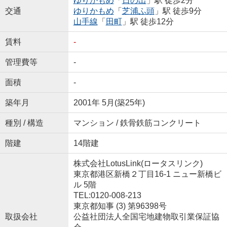
ゆりかもめ
「
日の出
」駅 徒歩2分
交通
ゆりかもめ
「
芝浦ふ頭
」駅 徒歩9分
山手線
「
田町
」駅 徒歩12分
賃料
-
管理費等
-
面積
-
築年月
2001年 5月(築25年)
種別 / 構造
マンション / 鉄骨鉄筋コンクリート
階建
14階建
株式会社LotusLink(ロータスリンク)
東京都港区新橋２丁目16-1 ニュー新橋ビ
ル 5階
TEL:0120-008-213
東京都知事 (3) 第96398号
取扱会社
公益社団法人全国宅地建物取引業保証協