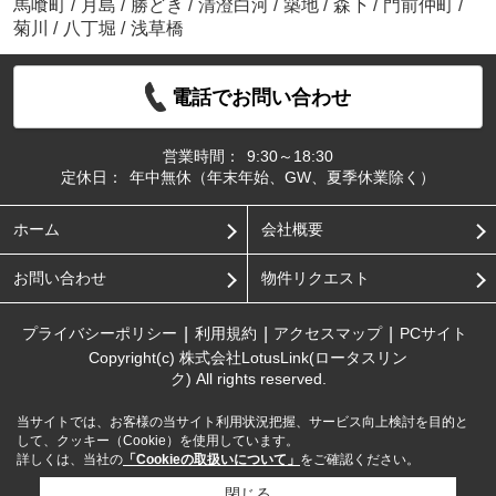
馬喰町
/
月島
/
勝どき
/
清澄白河
/
築地
/
森下
/
門前仲町
/
菊川
/
八丁堀
/
浅草橋
電話でお問い合わせ
営業時間：
9:30～18:30
定休日：
年中無休（年末年始、GW、夏季休業除く）
ホーム
会社概要
お問い合わせ
物件リクエスト
プライバシーポリシー
利用規約
アクセスマップ
PCサイト
Copyright(c) 株式会社LotusLink(ロータスリン
ク) All rights reserved.
当サイトでは、お客様の当サイト利用状況把握、サービス向上検討を目的と
して、クッキー（Cookie）を使用しています。
詳しくは、当社の
「Cookieの取扱いについて」
をご確認ください。
閉じる