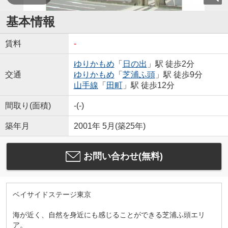
基本情報
賃料
-
ゆりかもめ
「
日の出
」駅 徒歩2分
交通
ゆりかもめ
「
芝浦ふ頭
」駅 徒歩9分
山手線
「
田町
」駅 徒歩12分
間取り(面積)
-(-)
築年月
2001年 5月(築25年)
お問い合わせ(無料)
ベイサイドステージ東京
海が近く、自然を身近にも感じることができる芝浦ふ頭エリ
ア。