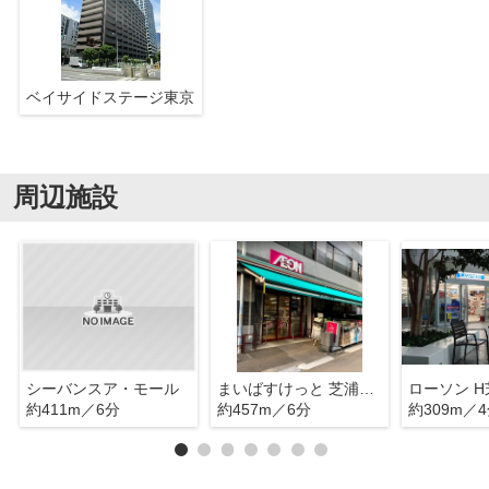
ベイサイドステージ東京
周辺施設
シーバンスア・モール
まいばすけっと 芝浦1丁目店
約411m／6分
約457m／6分
約309m／