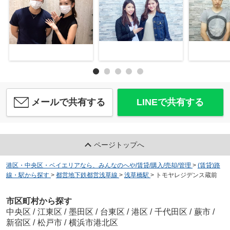
メールで共有する
LINEで共有する
ページトップへ
港区・中央区・ベイエリアなら、みんなのへや/賃貸/購入/売却/管理
>
(賃貸)路
線・駅から探す
>
都営地下鉄都営浅草線
>
浅草橋駅
>
トモヤレジデンス蔵前
市区町村から探す
中央区
/
江東区
/
墨田区
/
台東区
/
港区
/
千代田区
/
蕨市
/
新宿区
/
松戸市
/
横浜市港北区