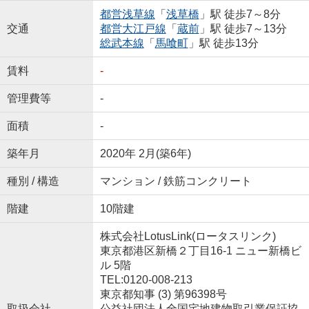
都営浅草線
「
浅草橋
」駅 徒歩7～8分
交通
都営大江戸線
「
蔵前
」駅 徒歩7～13分
総武本線
「
馬喰町
」駅 徒歩13分
賃料
-
管理費等
-
面積
-
築年月
2020年 2月(築6年)
種別 / 構造
マンション / 鉄筋コンクリート
階建
10階建
株式会社LotusLink(ロータスリンク)
東京都港区新橋２丁目16-1 ニュー新橋ビ
ル 5階
TEL:0120-008-213
東京都知事 (3) 第96398号
取扱会社
公益社団法人全国宅地建物取引業保証協