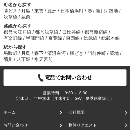
町名から探す
勝どき
/
月島
/
東雲
/
豊洲
/
日本橋浜町
/
湊
/
新川
/
築地
/
浅草橋
/
蔵前
路線から探す
都営大江戸線
/
都営浅草線
/
日比谷線
/
都営新宿線
/
有楽町線
/
半蔵門線
/
京葉線
/
東西線
/
総武線
/
総武本線
駅から探す
馬喰町
/
月島
/
森下
/
清澄白河
/
勝どき
/
門前仲町
/
築地
/
菊川
/
八丁堀
/
水天宮前
電話でお問い合わせ
営業時間：
9:30～18:30
定休日：
年中無休（年末年始、GW、夏季休業除く）
ホーム
会社概要
お問い合わせ
物件リクエスト