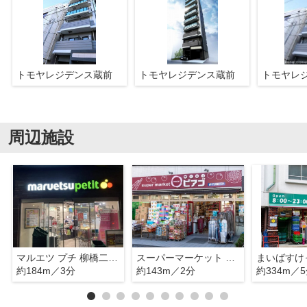
トモヤレジデンス蔵前
トモヤレジデンス蔵前
トモヤレ
周辺施設
マルエツ プチ 柳橋二丁目店
スーパーマーケット リコス 柳橋2丁目店
約184m／3分
約143m／2分
約334m／