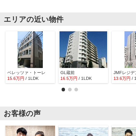
エリアの近い物件
ベレッツァ・トーレ
GL蔵前
15.6
万
円
/ 1LDK
16.5
万
円
/ 1LDK
13.6
万
円
/ 
お客様の声