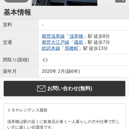
基本情報
賃料
-
都営浅草線
「
浅草橋
」駅 徒歩8分
交通
都営大江戸線
「
蔵前
」駅 徒歩7分
総武本線
「
馬喰町
」駅 徒歩13分
間取り(面積)
-(-)
築年月
2020年 2月(築6年)
お問い合わせ(無料)
トモヤレジデンス蔵前
浅草橋は駅の近くに飲食店が多く一人暮らしの方や仕事で忙し
い方に嬉しい住環境です。