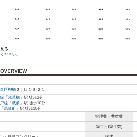
***
***
***
***
***
***
***
***
***
***
***
***
***
***
***
***
***
***
***
***
***
***
***
***
***
を見る
せください。
OVERVIEW
東区
柳橋
２丁目１６-２１
線
「
浅草橋
」駅 徒歩3分
戸線
「
蔵前
」駅 徒歩10分
「
馬喰町
」駅 徒歩10分
管理費・共益費
築年月(築年数)
ン / 鉄筋コンクリート
階建