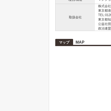
株式会社L
東京都港
TEL:012
取扱会社
東京都知事
公益社団
政治連盟
MAP
マップ