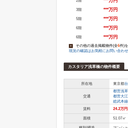
***万円
2階
***万円
3階
***万円
5階
***万円
6階
***万円
6階
その他の過去掲載物件(全
6
件)
+
現況の確認はお気軽にお問い合わ
カスタリア浅草橋の物件概要
所在地
東京都
台
都営浅草
交通
都営大江
総武本線
賃料
24.2万円
面積
51.07㎡
種別/構造
マンショ