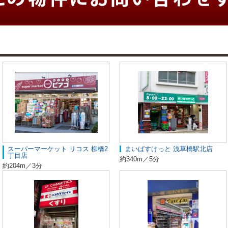
スーパーマーケット リコス 柳橋2
まいばすけっと 浅草橋駅北店
丁目店
約340m／5分
約204m／3分