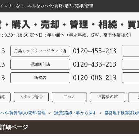
エリアなら、みんなのへや/賃貸/購入/売却/管理
：9:30～18:30 定休日：年中無休（年末年始、GW、夏季休業除く）
13
0120-455-213
月島ミッドタワーグランド店
13
0120-433-213
豊洲駅前店
13
0120-008-213
新橋店
検索
スタッフ紹介
口コミ
お客様の声
や/賃貸/購入/売却/管理
>
(賃貸)路線・駅から探す
>
都営地下鉄都営浅
詳細ページ