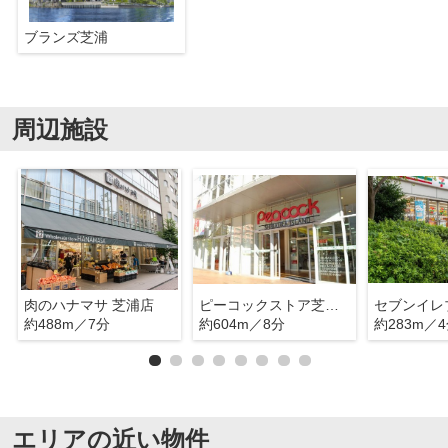
ブランズ芝浦
周辺施設
肉のハナマサ 芝浦店
ピーコックストア芝浦アイランド店
約488m／7分
約604m／8分
約283m／
エリアの近い物件