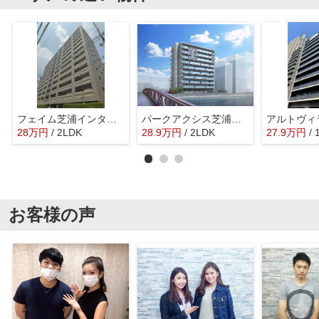
フェイム芝浦インターウェーブ
パークアクシス芝浦キャナル
アルトヴィ
28
万
円
/ 2LDK
28.9
万
円
/ 2LDK
27.9
万
円
/
お客様の声