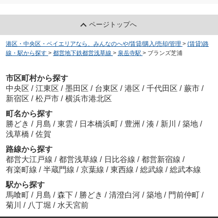
ページトップへ
港区・中央区・ベイエリアなら、みんなのへや/賃貸/購入/売却/管理
>
(賃貸)路
線・駅から探す
>
都営地下鉄都営浅草線
>
泉岳寺駅
>
ブランズ芝浦
市区町村から探す
中央区
/
江東区
/
墨田区
/
台東区
/
港区
/
千代田区
/
蕨市
/
新宿区
/
松戸市
/
横浜市港北区
町名から探す
勝どき
/
月島
/
東雲
/
日本橋浜町
/
豊洲
/
湊
/
新川
/
築地
/
浅草橋
/
佐賀
路線から探す
都営大江戸線
/
都営浅草線
/
日比谷線
/
都営新宿線
/
有楽町線
/
半蔵門線
/
京葉線
/
東西線
/
総武線
/
総武本線
駅から探す
馬喰町
/
月島
/
森下
/
勝どき
/
清澄白河
/
築地
/
門前仲町
/
菊川
/
八丁堀
/
水天宮前