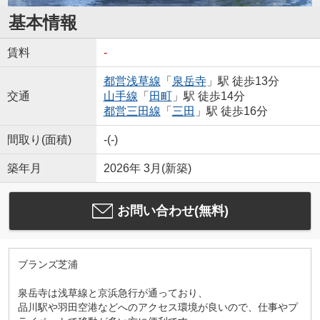
基本情報
賃料
-
都営浅草線
「
泉岳寺
」駅 徒歩13分
交通
山手線
「
田町
」駅 徒歩14分
都営三田線
「
三田
」駅 徒歩16分
間取り(面積)
-(-)
築年月
2026年 3月(新築)
お問い合わせ(無料)
ブランズ芝浦
泉岳寺は浅草線と京浜急行が通っており、
品川駅や羽田空港などへのアクセス環境が良いので、仕事やプ