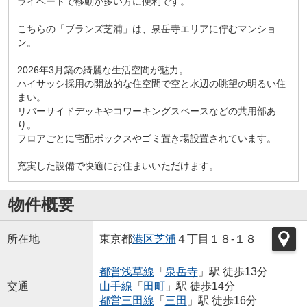
ライベートで移動が多い方に便利です。
こちらの「ブランズ芝浦」は、泉岳寺エリアに佇むマンショ
ン。
2026年3月築の綺麗な生活空間が魅力。
ハイサッシ採用の開放的な住空間で空と水辺の眺望の明るい住
まい。
リバーサイドデッキやコワーキングスペースなどの共用部あ
り。
フロアごとに宅配ボックスやゴミ置き場設置されています。
充実した設備で快適にお住まいいただけます。
物件概要
所在地
東京都
港区
芝浦
４丁目１８-１８
都営浅草線
「
泉岳寺
」駅 徒歩13分
交通
山手線
「
田町
」駅 徒歩14分
都営三田線
「
三田
」駅 徒歩16分