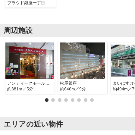
プラウド銀座一丁目
周辺施設
アンティークモール銀座
松屋銀座
約381m／5分
約646m／9分
約494m／
エリアの近い物件