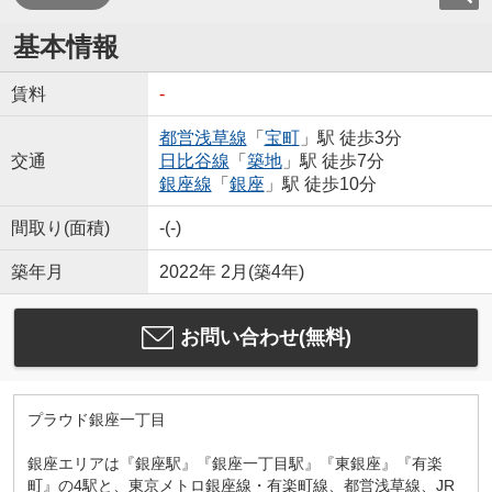
基本情報
賃料
-
都営浅草線
「
宝町
」駅 徒歩3分
交通
日比谷線
「
築地
」駅 徒歩7分
銀座線
「
銀座
」駅 徒歩10分
間取り(面積)
-(-)
築年月
2022年 2月(築4年)
お問い合わせ(無料)
プラウド銀座一丁目
銀座エリアは『銀座駅』『銀座一丁目駅』『東銀座』『有楽
町』の4駅と、東京メトロ銀座線・有楽町線、都営浅草線、JR