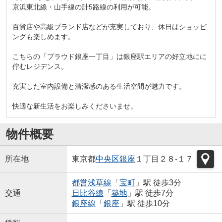
京浜東北線・山手線の計5路線の利用が可能。
百貨店や高級ブランド店などが充実しており、休日はショッピ
ングも楽しめます。
こちらの「プラウド銀座一丁目」は銀座駅エリアの好立地にに
佇むレジデンス。
充実した室内設備と清潔感のある生活空間が魅力です。
快適な新生活をお楽しみくださいませ。
物件概要
所在地
東京都
中央区
銀座
１丁目２８-１７
都営浅草線
「
宝町
」駅 徒歩3分
交通
日比谷線
「
築地
」駅 徒歩7分
銀座線
「
銀座
」駅 徒歩10分