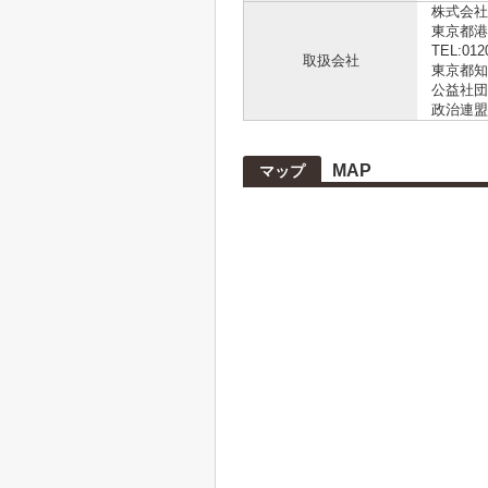
株式会社L
東京都港
TEL:012
取扱会社
東京都知事
公益社団
政治連盟
MAP
マップ