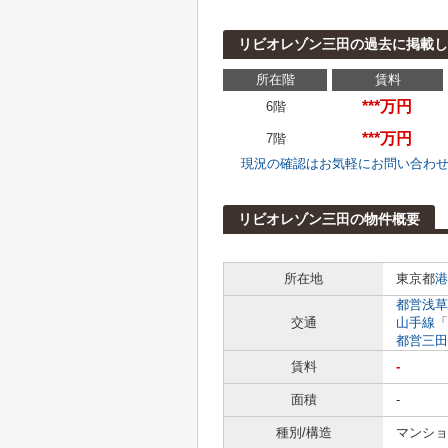
リビオレゾン三田の過去に掲載し
所在階
賃料
***万円
6階
***万円
7階
現況の確認はお気軽にお問い合わ
リビオレゾン三田の物件概要
所在地
東京都
港
都営浅草
交通
山手線
「
都営三田
賃料
-
面積
-
種別/構造
マンショ