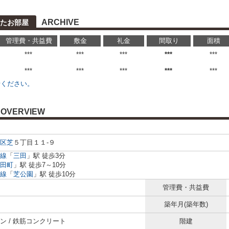
ARCHIVE
たお部屋
管理費・共益費
敷金
礼金
間取り
面積
***
***
***
***
***
***
***
***
***
***
せください。
OVERVIEW
区
芝
５丁目１１-９
線
「
三田
」駅 徒歩3分
田町
」駅 徒歩7～10分
線
「
芝公園
」駅 徒歩10分
管理費・共益費
築年月(築年数)
ン / 鉄筋コンクリート
階建