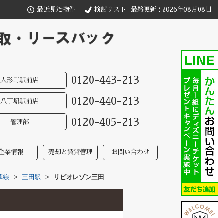
最近見た物件
検討リスト
最終更新：2026年08月08日
0120-443-213
人形町駅前店
0120-440-213
八丁堀駅前店
0120-405-213
管理部
企業情報
売却と賃貸管理
お問い合わせ
草線
>
三田駅
>
リビオレゾン三田