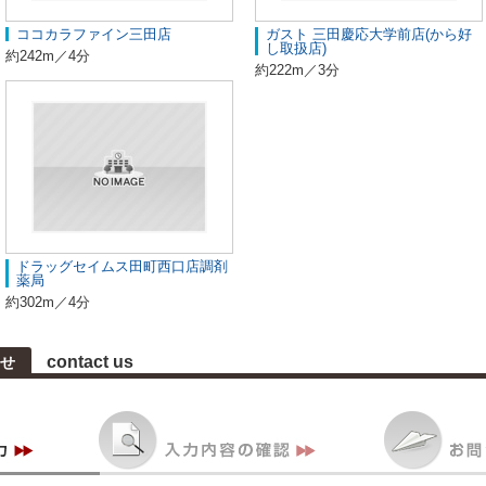
ココカラファイン三田店
ガスト 三田慶応大学前店(から好
し取扱店)
約242m／4分
約222m／3分
ドラッグセイムス田町西口店調剤
薬局
約302m／4分
contact us
せ