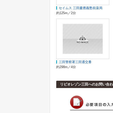
セイムス 三田慶應義塾前薬局
約125m／2分
三田警察署三田通交番
約298m／4分
リビオレゾン三田へのお問い合わ