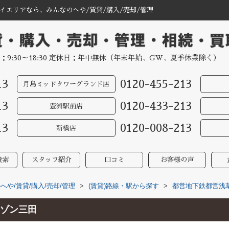
エリアなら、みんなのへや/賃貸/購入/売却/管理
：9:30～18:30 定休日：年中無休（年末年始、GW、夏季休業除く）
13
0120-455-213
月島ミッドタワーグランド店
13
0120-433-213
豊洲駅前店
13
0120-008-213
新橋店
検索
スタッフ紹介
口コミ
お客様の声
や/賃貸/購入/売却/管理
>
(賃貸)路線・駅から探す
>
都営地下鉄都営浅
ゾン三田