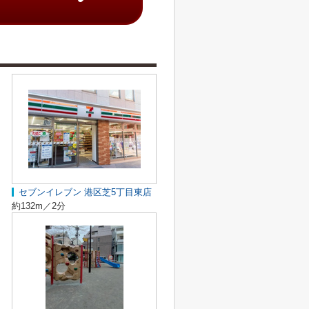
セブンイレブン 港区芝5丁目東店
約132m／2分