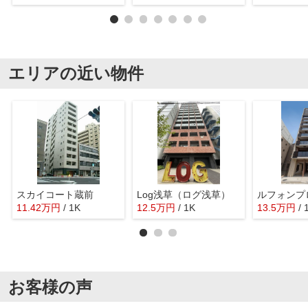
エリアの近い物件
スカイコート蔵前
Log浅草（ログ浅草）
11.42
万
円
/ 1K
12.5
万
円
/ 1K
13.5
万
円
/ 
お客様の声