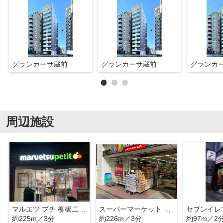
グランカーサ蔵前
グランカーサ蔵前
グランカ
周辺施設
マルエツ プチ 柳橋二丁目店
スーパーマーケット リコス 蔵前2丁目店
約225m／3分
約226m／3分
約97m／2