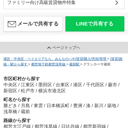
ファミリー向け高級賃貸物件特集
メールで共有する
LINEで共有する
ページトップへ
港区・中央区・ベイエリアなら、みんなのへや/賃貸/購入/売却/管理
>
(賃貸)路
線・駅から探す
>
都営地下鉄都営浅草線
>
蔵前駅
>
グランカーサ蔵前
市区町村から探す
中央区
/
江東区
/
墨田区
/
台東区
/
港区
/
千代田区
/
蕨市
/
新宿区
/
松戸市
/
横浜市港北区
町名から探す
勝どき
/
月島
/
東雲
/
日本橋浜町
/
豊洲
/
湊
/
新川
/
築地
/
浅草橋
/
蔵前
路線から探す
都営大江戸線
/
都営浅草線
/
日比谷線
/
都営新宿線
/