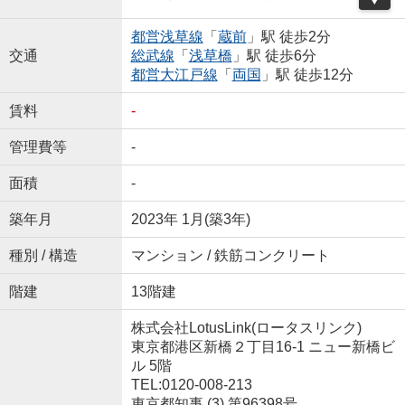
都営浅草線
「
蔵前
」駅 徒歩2分
交通
総武線
「
浅草橋
」駅 徒歩6分
都営大江戸線
「
両国
」駅 徒歩12分
賃料
-
管理費等
-
面積
-
築年月
2023年 1月(築3年)
種別 / 構造
マンション / 鉄筋コンクリート
階建
13階建
株式会社LotusLink(ロータスリンク)
東京都港区新橋２丁目16-1 ニュー新橋ビ
ル 5階
TEL:0120-008-213
東京都知事 (3) 第96398号