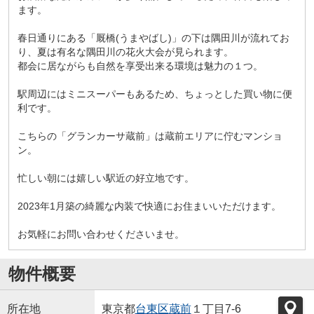
ます。
春日通りにある「厩橋(うまやばし)」の下は隅田川が流れてお
り、夏は有名な隅田川の花火大会が見られます。
都会に居ながらも自然を享受出来る環境は魅力の１つ。
駅周辺にはミニスーパーもあるため、ちょっとした買い物に便
利です。
こちらの「グランカーサ蔵前」は蔵前エリアに佇むマンショ
ン。
忙しい朝には嬉しい駅近の好立地です。
2023年1月築の綺麗な内装で快適にお住まいいただけます。
お気軽にお問い合わせくださいませ。
物件概要
所在地
東京都
台東区
蔵前
１丁目7-6