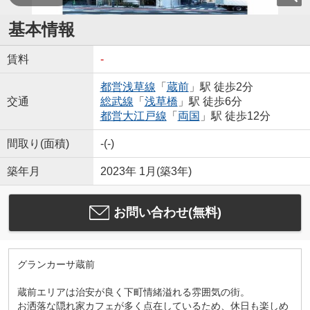
基本情報
賃料
-
都営浅草線
「
蔵前
」駅 徒歩2分
交通
総武線
「
浅草橋
」駅 徒歩6分
都営大江戸線
「
両国
」駅 徒歩12分
間取り(面積)
-(-)
築年月
2023年 1月(築3年)
お問い合わせ(無料)
グランカーサ蔵前
蔵前エリアは治安が良く下町情緒溢れる雰囲気の街。
お洒落な隠れ家カフェが多く点在しているため、休日も楽しめ