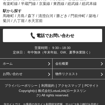
有楽町線
/
半蔵門線
/
京葉線
/
東西線
/
総武線
/
総武本線
駅から探す
馬喰町
/
月島
/
森下
/
清澄白河
/
勝どき
/
門前仲町
/
築地
/
菊川
/
八丁堀
/
水天宮前
電話でお問い合わせ
営業時間：
9:30～18:30
定休日：
年中無休（年末年始、GW、夏季休業除く）
ホーム
会社概要
お問い合わせ
物件リクエスト
プライバシーポリシー
利用規約
アクセスマップ
PCサイト
Copyright(c) 株式会社LotusLink(ロータスリン
ク) All rights reserved.
当サイトでは、お客様の当サイト利用状況把握、サービス向上検討を目的と