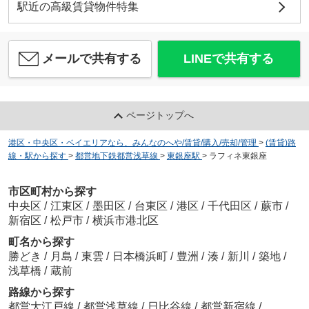
駅近の高級賃貸物件特集
メールで共有する
LINEで共有する
ページトップへ
港区・中央区・ベイエリアなら、みんなのへや/賃貸/購入/売却/管理
>
(賃貸)路
線・駅から探す
>
都営地下鉄都営浅草線
>
東銀座駅
>
ラフィネ東銀座
市区町村から探す
中央区
/
江東区
/
墨田区
/
台東区
/
港区
/
千代田区
/
蕨市
/
新宿区
/
松戸市
/
横浜市港北区
町名から探す
勝どき
/
月島
/
東雲
/
日本橋浜町
/
豊洲
/
湊
/
新川
/
築地
/
浅草橋
/
蔵前
路線から探す
都営大江戸線
/
都営浅草線
/
日比谷線
/
都営新宿線
/