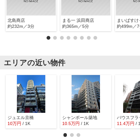
北島商店
まる一 浜田商店
約232m／3分
約365m／5分
約499m／
エリアの近い物件
ジュエル京橋
シャンボール築地
10
万
円
/ 1K
10.5
万
円
/ 1K
11.4
万
円
/ 