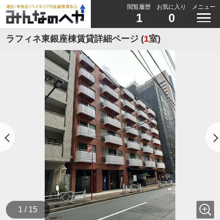
閲覧履歴
お気に入り
メニュー
1
0
ラフィネ東銀座棟賃貸詳細ページ (
1
室)
1 / 15