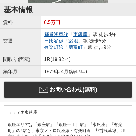
基本情報
賃料
8.5万円
都営浅草線
「
東銀座
」駅 徒歩4分
交通
日比谷線
「
築地
」駅 徒歩5分
有楽町線
「
新富町
」駅 徒歩9分
間取り(面積)
1R(19.92㎡)
築年月
1979年 4月(築47年)
お問い合わせ(無料)
ラフィネ東銀座
銀座エリアは『銀座駅』『銀座一丁目駅』『東銀座』『有楽
町』の4駅と、東京メトロ銀座線・有楽町線、都営浅草線、JR