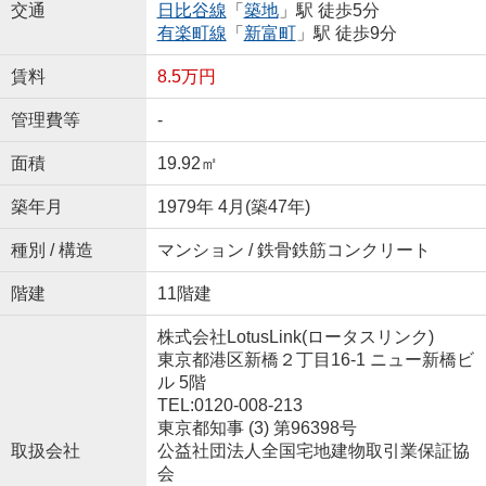
交通
日比谷線
「
築地
」駅 徒歩5分
有楽町線
「
新富町
」駅 徒歩9分
賃料
8.5万円
管理費等
-
面積
19.92㎡
築年月
1979年 4月(築47年)
種別 / 構造
マンション / 鉄骨鉄筋コンクリート
階建
11階建
株式会社LotusLink(ロータスリンク)
東京都港区新橋２丁目16-1 ニュー新橋ビ
ル 5階
TEL:0120-008-213
東京都知事 (3) 第96398号
取扱会社
公益社団法人全国宅地建物取引業保証協
会