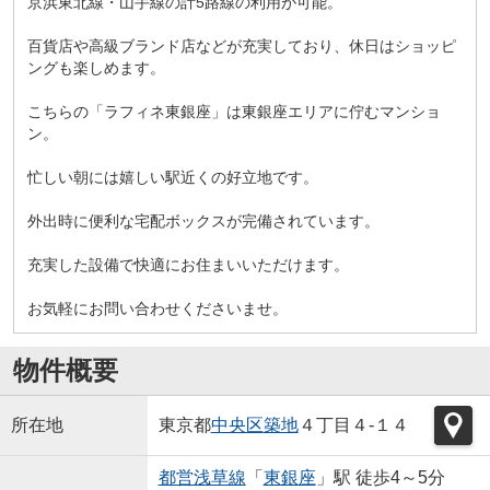
京浜東北線・山手線の計5路線の利用が可能。
百貨店や高級ブランド店などが充実しており、休日はショッピ
ングも楽しめます。
こちらの「ラフィネ東銀座」は東銀座エリアに佇むマンショ
ン。
忙しい朝には嬉しい駅近くの好立地です。
外出時に便利な宅配ボックスが完備されています。
充実した設備で快適にお住まいいただけます。
お気軽にお問い合わせくださいませ。
物件概要
所在地
東京都
中央区
築地
４丁目４-１４
都営浅草線
「
東銀座
」駅 徒歩4～5分