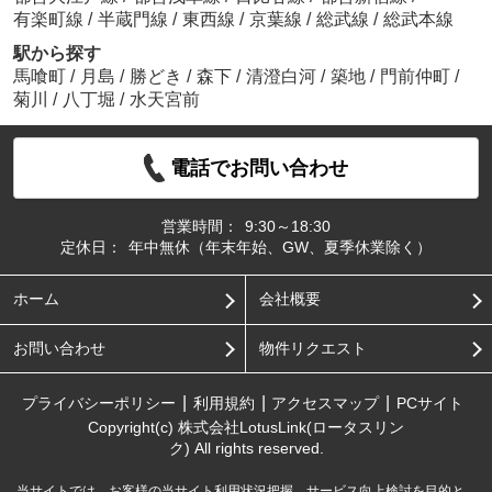
有楽町線
/
半蔵門線
/
東西線
/
京葉線
/
総武線
/
総武本線
駅から探す
馬喰町
/
月島
/
勝どき
/
森下
/
清澄白河
/
築地
/
門前仲町
/
菊川
/
八丁堀
/
水天宮前
電話でお問い合わせ
営業時間：
9:30～18:30
定休日：
年中無休（年末年始、GW、夏季休業除く）
ホーム
会社概要
お問い合わせ
物件リクエスト
プライバシーポリシー
利用規約
アクセスマップ
PCサイト
Copyright(c) 株式会社LotusLink(ロータスリン
ク) All rights reserved.
当サイトでは、お客様の当サイト利用状況把握、サービス向上検討を目的と