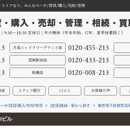
イエリアなら、みんなのへや/賃貸/購入/売却/管理
：9:30～18:30 定休日：年中無休（年末年始、GW、夏季休業除く）
13
0120-455-213
月島ミッドタワーグランド店
13
0120-433-213
豊洲駅前店
13
0120-008-213
新橋店
検索
スタッフ紹介
口コミ
お客様の声
や/賃貸/購入/売却/管理
>
(賃貸)路線・駅から探す
>
都営地下鉄都営浅
Iビル