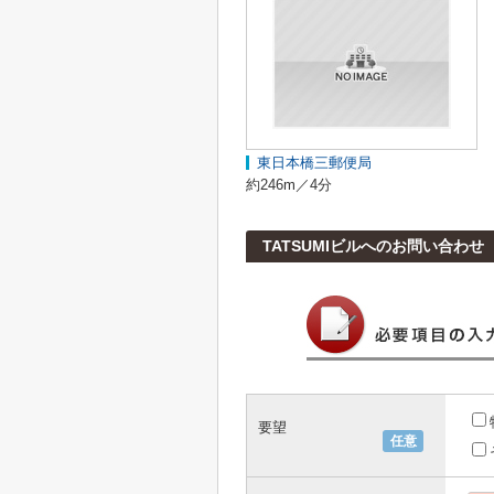
東日本橋三郵便局
約246m／4分
TATSUMIビルへのお問い合わせ
要望
任意