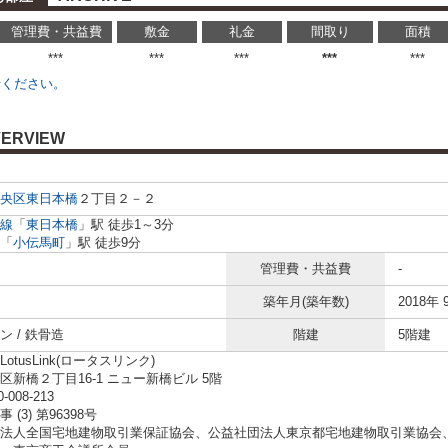
管理費・共益費
敷金
礼金
間取り
面積
***
***
***
***
***
せください。
ERVIEW
央区
東日本橋
２丁目２－２
線
「
東日本橋
」駅 徒歩1～3分
「
小伝馬町
」駅 徒歩9分
管理費・共益費
-
築年月(築年数)
2018年 
ン / 鉄骨造
階建
5階建
otusLink(ロータスリンク)
区新橋２丁目16-1 ニュー新橋ビル 5階
0-008-213
 (3) 第96398号
法人全国宅地建物取引業保証協会、公益社団法人東京都宅地建物取引業協会