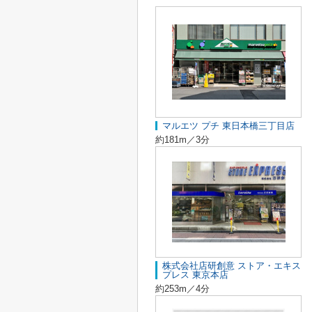
マルエツ プチ 東日本橋三丁目店
約181m／3分
株式会社店研創意 ストア・エキス
プレス 東京本店
約253m／4分