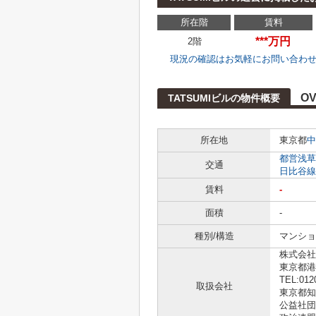
所在階
賃料
***万円
2階
現況の確認はお気軽にお問い合わ
OV
TATSUMIビルの物件概要
所在地
東京都
中
都営浅草
交通
日比谷線
賃料
-
面積
-
種別/構造
マンショ
株式会社L
東京都港
TEL:012
取扱会社
東京都知事
公益社団