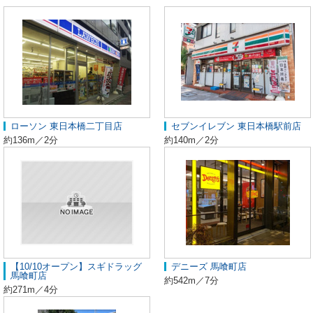
ローソン 東日本橋二丁目店
セブンイレブン 東日本橋駅前店
約136m／2分
約140m／2分
【10/10オープン】スギドラッグ
デニーズ 馬喰町店
馬喰町店
約542m／7分
約271m／4分