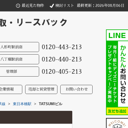
最近見た物件
検討リスト
最終更新：2026年08月06日
0120-443-213
人形町駅前店
0120-440-213
八丁堀駅前店
0120-405-213
管理部
企業情報
売却と賃貸管理
お問い合わせ
草線
>
東日本橋駅
>
TATSUMIビル