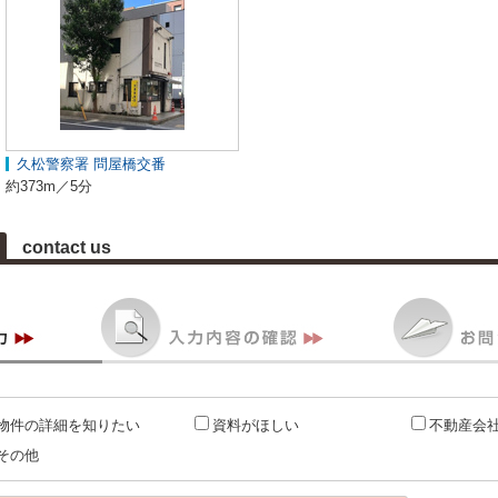
久松警察署 問屋橋交番
約373m／5分
contact us
物件の詳細を知りたい
資料がほしい
不動産会
その他