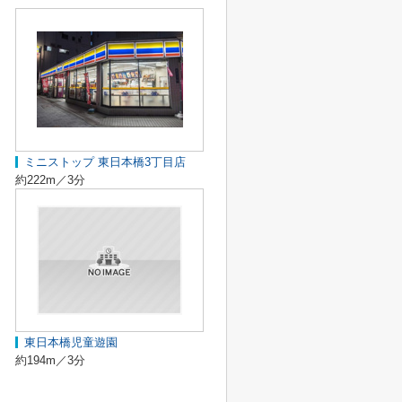
ミニストップ 東日本橋3丁目店
約222m／3分
東日本橋児童遊園
約194m／3分