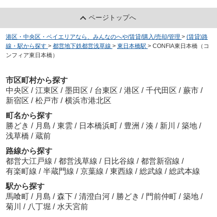
ページトップへ
港区・中央区・ベイエリアなら、みんなのへや/賃貸/購入/売却/管理
>
(賃貸)路
線・駅から探す
>
都営地下鉄都営浅草線
>
東日本橋駅
>
CONFIA東日本橋（コ
ンフィア東日本橋）
市区町村から探す
中央区
/
江東区
/
墨田区
/
台東区
/
港区
/
千代田区
/
蕨市
/
新宿区
/
松戸市
/
横浜市港北区
町名から探す
勝どき
/
月島
/
東雲
/
日本橋浜町
/
豊洲
/
湊
/
新川
/
築地
/
浅草橋
/
蔵前
路線から探す
都営大江戸線
/
都営浅草線
/
日比谷線
/
都営新宿線
/
有楽町線
/
半蔵門線
/
京葉線
/
東西線
/
総武線
/
総武本線
駅から探す
馬喰町
/
月島
/
森下
/
清澄白河
/
勝どき
/
門前仲町
/
築地
/
菊川
/
八丁堀
/
水天宮前