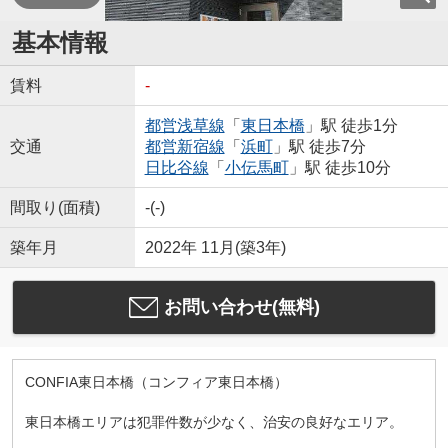
基本情報
賃料
-
都営浅草線
「
東日本橋
」駅 徒歩1分
交通
都営新宿線
「
浜町
」駅 徒歩7分
日比谷線
「
小伝馬町
」駅 徒歩10分
間取り(面積)
-(-)
築年月
2022年 11月(築3年)
お問い合わせ(無料)
CONFIA東日本橋（コンフィア東日本橋）
東日本橋エリアは犯罪件数が少なく、治安の良好なエリア。