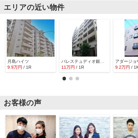
エリアの近い物件
月島ハイツ
パレステュディオ銀座二丁目
アダージ
9.9
万
円
/ 1R
11
万
円
/ 1R
9.2
万
円
/ 1
お客様の声