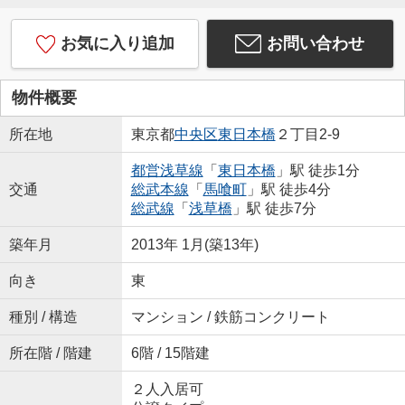
お気に入り追加
お問い合わせ
物件概要
所在地
東京都
中央区
東日本橋
２丁目2-9
都営浅草線
「
東日本橋
」駅 徒歩1分
交通
総武本線
「
馬喰町
」駅 徒歩4分
総武線
「
浅草橋
」駅 徒歩7分
築年月
2013年 1月(築13年)
向き
東
種別 / 構造
マンション / 鉄筋コンクリート
所在階 / 階建
6階 / 15階建
２人入居可