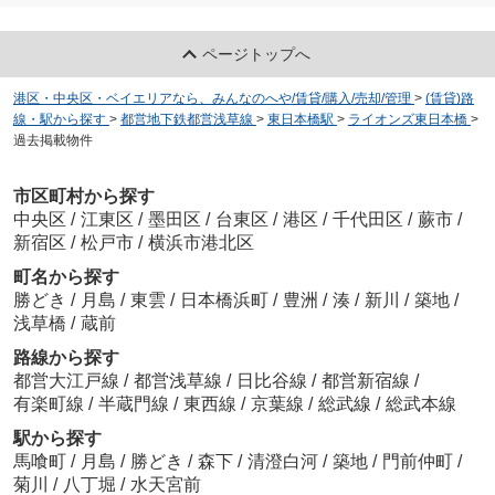
プラハ東京八丁堀
23
万
円
/ 2LDK
ページトップへ
港区・中央区・ベイエリアなら、みんなのへや/賃貸/購入/売却/管理
>
(賃貸)路
線・駅から探す
>
都営地下鉄都営浅草線
>
東日本橋駅
>
ライオンズ東日本橋
>
過去掲載物件
市区町村から探す
サングランパ
中央区
/
江東区
/
墨田区
/
台東区
/
港区
/
千代田区
/
蕨市
/
24
万
円
/ 2LDK
新宿区
/
松戸市
/
横浜市港北区
町名から探す
勝どき
/
月島
/
東雲
/
日本橋浜町
/
豊洲
/
湊
/
新川
/
築地
/
浅草橋
/
蔵前
路線から探す
都営大江戸線
/
都営浅草線
/
日比谷線
/
都営新宿線
/
レジデンスシャルマン月島
有楽町線
/
半蔵門線
/
東西線
/
京葉線
/
総武線
/
総武本線
20.6
万
円
/ 2DK
駅から探す
馬喰町
/
月島
/
勝どき
/
森下
/
清澄白河
/
築地
/
門前仲町
/
菊川
/
八丁堀
/
水天宮前