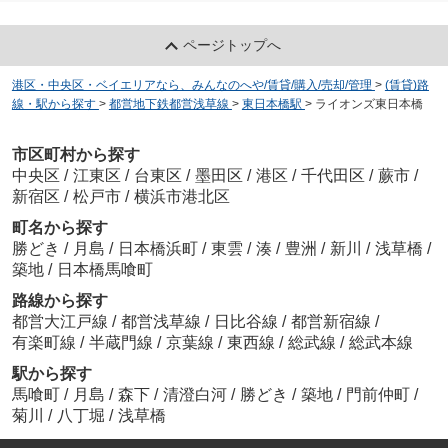
ページトップへ
港区・中央区・ベイエリアなら、みんなのへや/賃貸/購入/売却/管理
>
(賃貸)路
線・駅から探す
>
都営地下鉄都営浅草線
>
東日本橋駅
>
ライオンズ東日本橋
市区町村から探す
中央区
/
江東区
/
台東区
/
墨田区
/
港区
/
千代田区
/
蕨市
/
新宿区
/
松戸市
/
横浜市港北区
町名から探す
勝どき
/
月島
/
日本橋浜町
/
東雲
/
湊
/
豊洲
/
新川
/
浅草橋
/
築地
/
日本橋馬喰町
路線から探す
都営大江戸線
/
都営浅草線
/
日比谷線
/
都営新宿線
/
有楽町線
/
半蔵門線
/
京葉線
/
東西線
/
総武線
/
総武本線
駅から探す
馬喰町
/
月島
/
森下
/
清澄白河
/
勝どき
/
築地
/
門前仲町
/
菊川
/
八丁堀
/
浅草橋