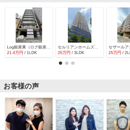
Log銀座東（ログ銀座東）
セルリアンホームズ勝どき
21.4
万
円
/ 1LDK
25
万
円
/ 3LDK
25
万
円
/ 2
お客様の声