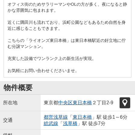
オフィス街のためサラリーマンやOLの方が多く、夜になると静
かな雰囲気に包まれます。
近くに隅田川も流れており、浜町公園などもあるため自然を身
近に感じることもできます。
こちらの「ライオンズ東日本橋」は東日本橋駅近の好立地に佇
む分譲マンション。
充実した設備でワンランク上の新生活が実現。
お気軽にお問い合わせくださいませ。
物件概要
所在地
東京都
中央区
東日本橋
２丁目2-9
都営浅草線
「
東日本橋
」駅 徒歩1～6分
交通
総武線
「
浅草橋
」駅 徒歩7分