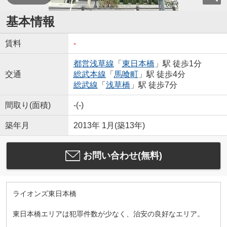
基本情報
賃料
-
都営浅草線
「
東日本橋
」駅 徒歩1分
交通
総武本線
「
馬喰町
」駅 徒歩4分
総武線
「
浅草橋
」駅 徒歩7分
間取り(面積)
-(-)
築年月
2013年 1月(築13年)
お問い合わせ(無料)
ライオンズ東日本橋
東日本橋エリアは犯罪件数が少なく、治安の良好なエリア。