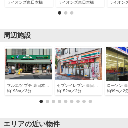
ライオンズ東日本橋
ライオンズ東日本橋
ライオン
周辺施設
マルエツ プチ 東日本橋三丁目店
セブンイレブン 東日本橋駅前店
約193m／3分
約152m／2分
約99m／2
エリアの近い物件