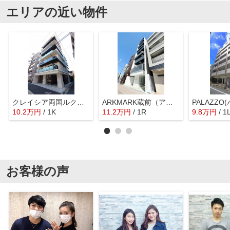
エリアの近い物件
クレイシア両国ルクール
ARKMARK蔵前（アークマーク蔵前）
PALAZZO
10.2
万
円
/ 1K
11.2
万
円
/ 1R
9.8
万
円
/ 1
お客様の声