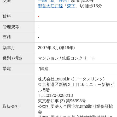
交通
半蔵門線
「
住吉
」駅 徒歩10分
都営大江戸線
「
森下
」駅 徒歩13分
賃料
-
管理費等
-
面積
-
築年月
2007年 3月(築19年)
種別 / 構造
マンション / 鉄筋コンクリート
階建
7階建
株式会社LotusLink(ロータスリンク)
東京都港区新橋２丁目16-1 ニュー新橋ビ
ル 5階
TEL:0120-008-213
東京都知事 (3) 第96398号
取扱会社
公益社団法人全国宅地建物取引業保証協
会