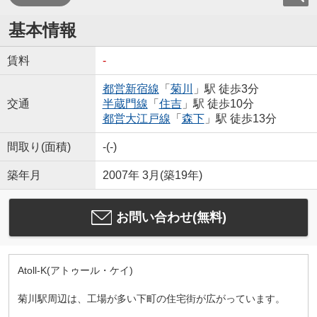
基本情報
賃料
-
都営新宿線
「
菊川
」駅 徒歩3分
交通
半蔵門線
「
住吉
」駅 徒歩10分
都営大江戸線
「
森下
」駅 徒歩13分
間取り(面積)
-(-)
築年月
2007年 3月(築19年)
お問い合わせ(無料)
Atoll-K(アトゥール・ケイ)
菊川駅周辺は、工場が多い下町の住宅街が広がっています。