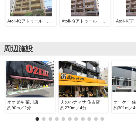
Atoll-K(アトゥール・ケイ)
Atoll-K(アトゥール・ケイ)
周辺施設
オオゼキ 菊川店
肉のハナマサ 住吉店
オーケー 
約90m／2分
約270m／4分
約301m／