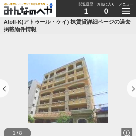
閲覧履歴
お気に入り
メニュー
1
0
Atoll-K(アトゥール・ケイ) 棟賃貸詳細ページの過去
掲載物件情報
1 / 8