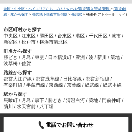
港区・中央区・ベイエリアなら、みんなのへや/賃貸/購入/売却/管理
>
(賃貸)路
線・駅から探す
>
都営地下鉄都営新宿線
>
菊川駅
>
Atoll-K(アトゥール・ケイ)
市区町村から探す
中央区
/
江東区
/
墨田区
/
台東区
/
港区
/
千代田区
/
蕨市
/
新宿区
/
松戸市
/
横浜市港北区
町名から探す
勝どき
/
月島
/
東雲
/
日本橋浜町
/
豊洲
/
湊
/
新川
/
築地
/
浅草橋
/
佐賀
路線から探す
都営大江戸線
/
都営浅草線
/
日比谷線
/
都営新宿線
/
有楽町線
/
半蔵門線
/
東西線
/
京葉線
/
総武線
/
総武本線
駅から探す
馬喰町
/
月島
/
森下
/
勝どき
/
清澄白河
/
築地
/
門前仲町
/
菊川
/
水天宮前
/
八丁堀
電話でお問い合わせ