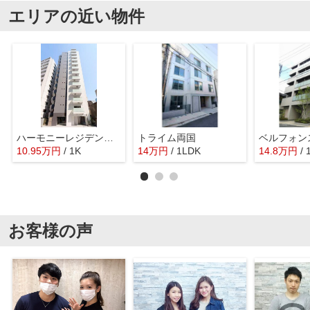
エリアの近い物件
ハーモニーレジデンス両国テラス
トライム両国
ベルフォン
10.95
万
円
/ 1K
14
万
円
/ 1LDK
14.8
万
円
/
お客様の声