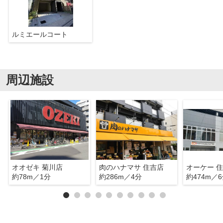
ルミエールコート
周辺施設
オオゼキ 菊川店
肉のハナマサ 住吉店
オーケー 
約78m／1分
約286m／4分
約474m／