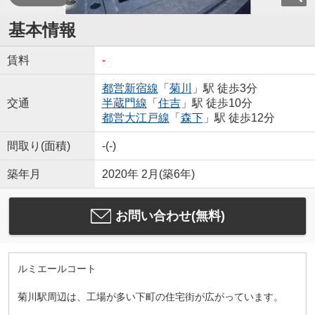
基本情報
賃料
-
都営新宿線
「
菊川
」駅 徒歩3分
交通
半蔵門線
「
住吉
」駅 徒歩10分
都営大江戸線
「
森下
」駅 徒歩12分
間取り(面積)
-(-)
築年月
2020年 2月(築6年)
お問い合わせ(無料)
ルミエールコート
菊川駅周辺は、工場が多い下町の住宅街が広がっています。