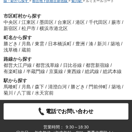
線・駅から探す
>
都営地下鉄都営新宿線
>
菊川駅
>
ルミエールコート
市区町村から探す
中央区
/
江東区
/
墨田区
/
台東区
/
港区
/
千代田区
/
蕨市
/
新宿区
/
松戸市
/
横浜市港北区
町名から探す
勝どき
/
月島
/
東雲
/
日本橋浜町
/
豊洲
/
湊
/
新川
/
築地
/
浅草橋
/
蔵前
路線から探す
都営大江戸線
/
都営浅草線
/
日比谷線
/
都営新宿線
/
有楽町線
/
半蔵門線
/
京葉線
/
東西線
/
総武線
/
総武本線
駅から探す
馬喰町
/
月島
/
森下
/
清澄白河
/
勝どき
/
門前仲町
/
築地
/
菊川
/
八丁堀
/
水天宮前
電話でお問い合わせ
営業時間：
9:30～18:30