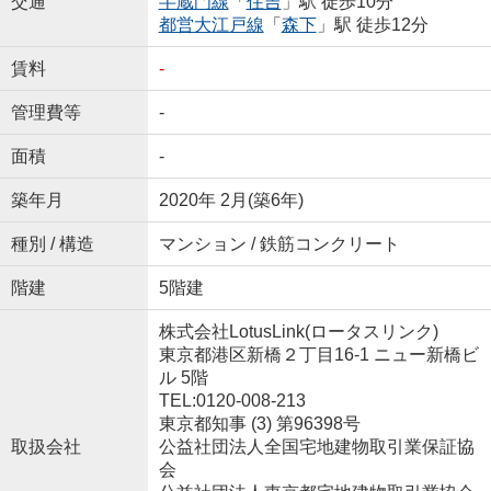
交通
半蔵門線
「
住吉
」駅 徒歩10分
都営大江戸線
「
森下
」駅 徒歩12分
賃料
-
管理費等
-
面積
-
築年月
2020年 2月(築6年)
種別 / 構造
マンション / 鉄筋コンクリート
階建
5階建
株式会社LotusLink(ロータスリンク)
東京都港区新橋２丁目16-1 ニュー新橋ビ
ル 5階
TEL:0120-008-213
東京都知事 (3) 第96398号
取扱会社
公益社団法人全国宅地建物取引業保証協
会