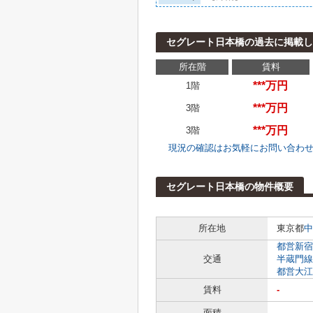
セグレート日本橋の過去に掲載し
所在階
賃料
***万円
1階
***万円
3階
***万円
3階
現況の確認はお気軽にお問い合わ
セグレート日本橋の物件概要
所在地
東京都
中
都営新宿
交通
半蔵門線
都営大江
賃料
-
面積
-