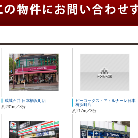
成城石井 日本橋浜町店
ピーコックストアトルナーレ日本
橋浜町店
約231m／3分
約217m／3分