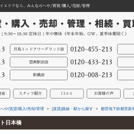
エリアなら、みんなのへや/賃貸/購入/売却/管理
：9:30～18:30 定休日：年中無休（年末年始、GW、夏季休業除く）
13
0120-455-213
月島ミッドタワーグランド店
13
0120-433-213
豊洲駅前店
13
0120-008-213
新橋店
検索
スタッフ紹介
口コミ
お客様の声
や/賃貸/購入/売却/管理
>
(賃貸)路線・駅から探す
>
都営地下鉄都営新
ト日本橋