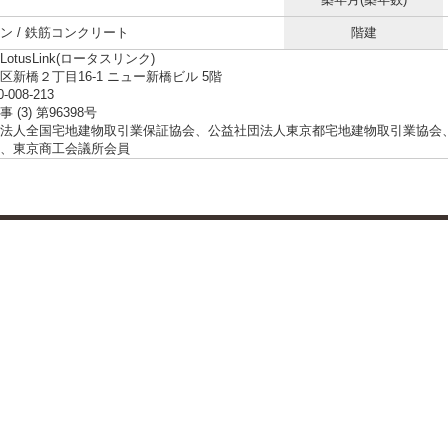
ン / 鉄筋コンクリート
階建
otusLink(ロータスリンク)
区新橋２丁目16-1 ニュー新橋ビル 5階
0-008-213
 (3) 第96398号
法人全国宅地建物取引業保証協会、公益社団法人東京都宅地建物取引業協会
、東京商工会議所会員