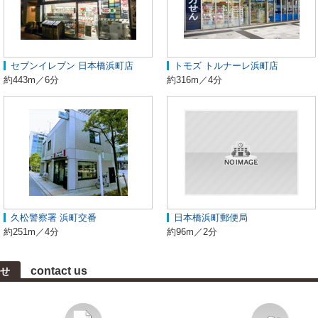
セブンイレブン 日本橋浜町店
トモズ トルナーレ浜町店
約443m／6分
約316m／4分
久松警察署 浜町交番
日本橋浜町郵便局
約251m／4分
約96m／2分
contact us
せ