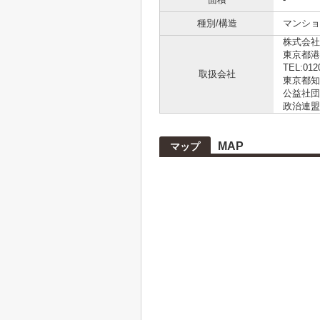
種別/構造
マンショ
株式会社L
東京都港
TEL:012
取扱会社
東京都知事
公益社団
政治連盟
MAP
マップ