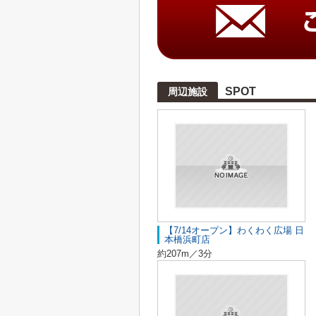
SPOT
周辺施設
【7/14オープン】わくわく広場 日
本橋浜町店
約207m／3分