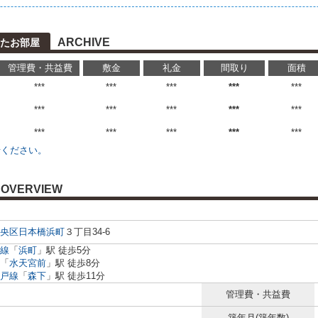
ARCHIVE
たお部屋
管理費・共益費
敷金
礼金
間取り
面積
***
***
***
***
***
***
***
***
***
***
***
***
***
***
***
せください。
OVERVIEW
央区
日本橋浜町
３丁目34-6
線
「
浜町
」駅 徒歩5分
「
水天宮前
」駅 徒歩8分
戸線
「
森下
」駅 徒歩11分
管理費・共益費
築年月(築年数)