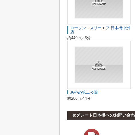
ローソン・スリーエフ 日本橋中洲
店
約449m／6分
あやめ第二公園
約286m／4分
セグレート日本橋へのお問い合わ