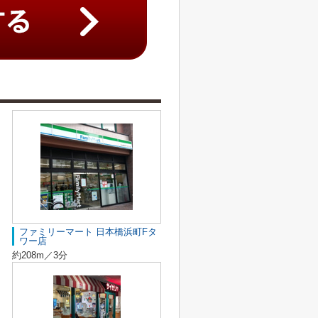
ファミリーマート 日本橋浜町Fタ
ワー店
約208m／3分