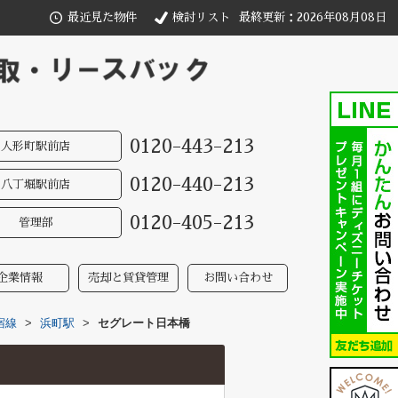
最近見た物件
検討リスト
最終更新：2026年08月08日
0120-443-213
人形町駅前店
0120-440-213
八丁堀駅前店
0120-405-213
管理部
企業情報
売却と賃貸管理
お問い合わせ
宿線
>
浜町駅
>
セグレート日本橋