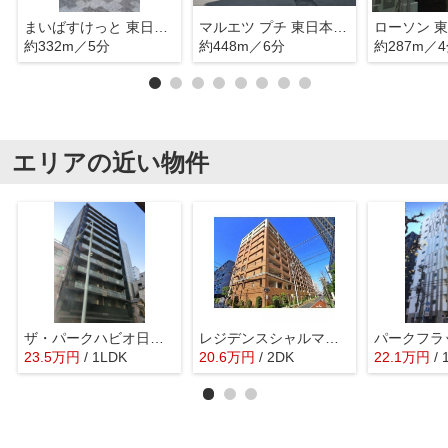
まいばすけっと 東日本橋1丁目店
マルエツ プチ 東日本橋三丁目店
約332m／5分
約448m／6分
約287m／
エリアの近い物件
ザ・パークハビオ日本橋小伝馬町
レジデンスシャルマン月島
23.5
万
円
/ 1LDK
20.6
万
円
/ 2DK
22.1
万
円
/