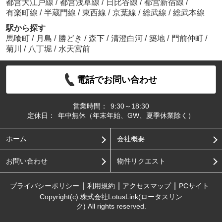
都営大江戸線
/
都営浅草線
/
日比谷線
/
都営新宿線
/
有楽町線
/
半蔵門線
/
東西線
/
京葉線
/
総武線
/
総武本線
駅から探す
馬喰町
/
月島
/
勝どき
/
森下
/
清澄白河
/
築地
/
門前仲町
/
菊川
/
八丁堀
/
水天宮前
電話でお問い合わせ
営業時間：
9:30～18:30
定休日：
年中無休（年末年始、GW、夏季休業除く）
ホーム
会社概要
お問い合わせ
物件リクエスト
プライバシーポリシー
利用規約
アクセスマップ
PCサイト
Copyright(c) 株式会社LotusLink(ロータスリン
ク) All rights reserved.