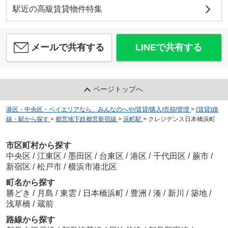
駅近の高級賃貸物件特集
メールで共有する
LINEで共有する
ページトップへ
港区・中央区・ベイエリアなら、みんなのへや/賃貸/購入/売却/管理
>
(賃貸)路
線・駅から探す
>
都営地下鉄都営新宿線
>
浜町駅
>
クレジデンス日本橋浜町
市区町村から探す
中央区
/
江東区
/
墨田区
/
台東区
/
港区
/
千代田区
/
蕨市
/
新宿区
/
松戸市
/
横浜市港北区
町名から探す
勝どき
/
月島
/
東雲
/
日本橋浜町
/
豊洲
/
湊
/
新川
/
築地
/
浅草橋
/
蔵前
路線から探す