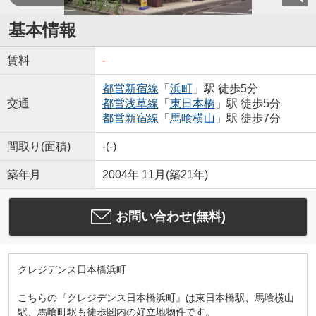
基本情報
賃料
-
都営新宿線
「
浜町
」駅 徒歩5分
交通
都営浅草線
「
東日本橋
」駅 徒歩5分
都営新宿線
「
馬喰横山
」駅 徒歩7分
間取り(面積)
-(-)
築年月
2004年 11月(築21年)
お問い合わせ(無料)
クレジデンス日本橋浜町
こちらの『クレジデンス日本橋浜町』は東日本橋駅、馬喰横山
駅、馬喰町駅も徒歩圏内の好立地物件です。