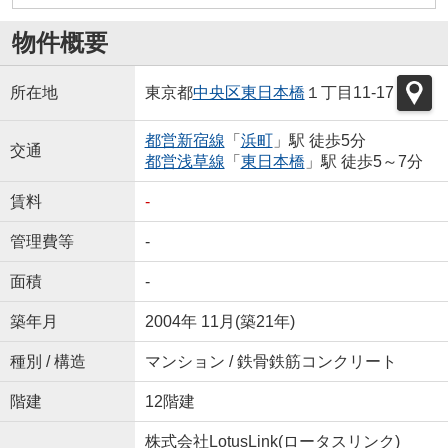
物件概要
所在地
東京都
中央区
東日本橋
１丁目11-17
都営新宿線
「
浜町
」駅 徒歩5分
交通
都営浅草線
「
東日本橋
」駅 徒歩5～7分
賃料
-
管理費等
-
面積
-
築年月
2004年 11月(築21年)
種別 / 構造
マンション / 鉄骨鉄筋コンクリート
階建
12階建
株式会社LotusLink(ロータスリンク)