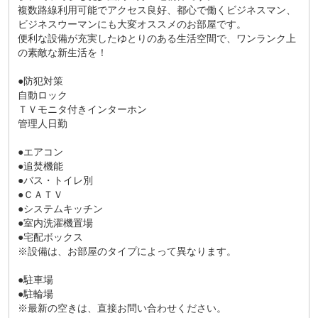
複数路線利用可能でアクセス良好、都心で働くビジネスマン、
ビジネスウーマンにも大変オススメのお部屋です。
便利な設備が充実したゆとりのある生活空間で、ワンランク上
の素敵な新生活を！
●防犯対策
自動ロック
ＴＶモニタ付きインターホン
管理人日勤
●エアコン
●追焚機能
●バス・トイレ別
●ＣＡＴＶ
●システムキッチン
●室内洗濯機置場
●宅配ボックス
※設備は、お部屋のタイプによって異なります。
●駐車場
●駐輪場
※最新の空きは、直接お問い合わせください。