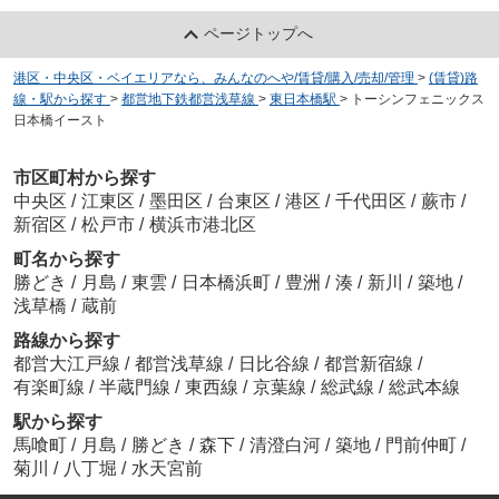
ページトップへ
港区・中央区・ベイエリアなら、みんなのへや/賃貸/購入/売却/管理
>
(賃貸)路
線・駅から探す
>
都営地下鉄都営浅草線
>
東日本橋駅
>
トーシンフェニックス
日本橋イースト
市区町村から探す
中央区
/
江東区
/
墨田区
/
台東区
/
港区
/
千代田区
/
蕨市
/
新宿区
/
松戸市
/
横浜市港北区
町名から探す
勝どき
/
月島
/
東雲
/
日本橋浜町
/
豊洲
/
湊
/
新川
/
築地
/
浅草橋
/
蔵前
路線から探す
都営大江戸線
/
都営浅草線
/
日比谷線
/
都営新宿線
/
有楽町線
/
半蔵門線
/
東西線
/
京葉線
/
総武線
/
総武本線
駅から探す
馬喰町
/
月島
/
勝どき
/
森下
/
清澄白河
/
築地
/
門前仲町
/
菊川
/
八丁堀
/
水天宮前