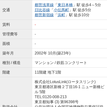
都営浅草線
「
東日本橋
」駅 徒歩4～5分
交通
日比谷線
「
小伝馬町
」駅 徒歩5分
都営新宿線
「
浜町
」駅 徒歩10分
賃料
-
管理費等
-
面積
-
築年月
2002年 10月(築23年)
種別 / 構造
マンション / 鉄筋コンクリート
階建
11階建 地下1階
株式会社LotusLink(ロータスリンク)
東京都港区新橋２丁目16-1 ニュー新橋ビ
ル 5階
TEL:0120-008-213
東京都知事 (3) 第96398号
取扱会社
公益社団法人全国宅地建物取引業保証協