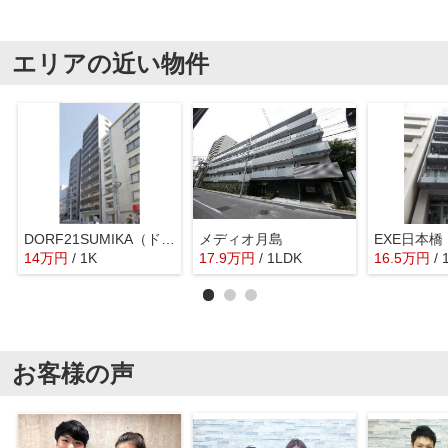
エリアの近い物件
DORF21SUMIKA（ドルフ21スミカ）
メディオ月島
14
万
円
/ 1K
17.9
万
円
/ 1LDK
16.5
万
円
/
お客様の声