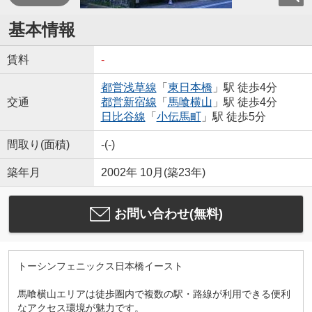
基本情報
賃料
-
都営浅草線
「
東日本橋
」駅 徒歩4分
交通
都営新宿線
「
馬喰横山
」駅 徒歩4分
日比谷線
「
小伝馬町
」駅 徒歩5分
間取り(面積)
-(-)
築年月
2002年 10月(築23年)
お問い合わせ(無料)
トーシンフェニックス日本橋イースト
馬喰横山エリアは徒歩圏内で複数の駅・路線が利用できる便利
なアクセス環境が魅力です。