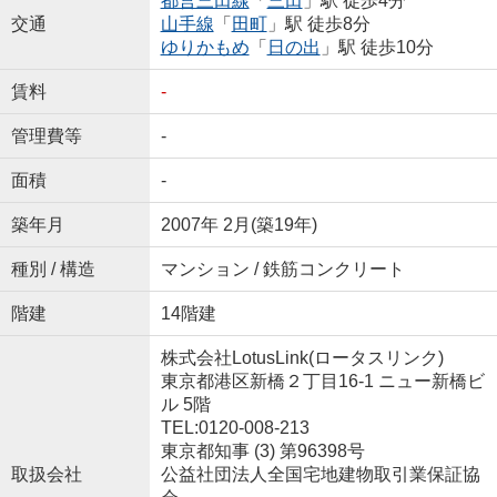
都営三田線
「
三田
」駅 徒歩4分
交通
山手線
「
田町
」駅 徒歩8分
ゆりかもめ
「
日の出
」駅 徒歩10分
賃料
-
管理費等
-
面積
-
築年月
2007年 2月(築19年)
種別 / 構造
マンション / 鉄筋コンクリート
階建
14階建
株式会社LotusLink(ロータスリンク)
東京都港区新橋２丁目16-1 ニュー新橋ビ
ル 5階
TEL:0120-008-213
東京都知事 (3) 第96398号
取扱会社
公益社団法人全国宅地建物取引業保証協