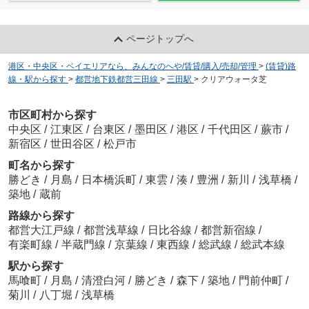
ページトップへ
港区・中央区・ベイエリアなら、みんなのへや/賃貸/購入/売却/管理
>
(賃貸)路
線・駅から探す
>
都営地下鉄都営三田線
>
三田駅
>
クリアウォータ芝
市区町村から探す
中央区
/
江東区
/
台東区
/
墨田区
/
港区
/
千代田区
/
蕨市
/
新宿区
/
世田谷区
/
松戸市
町名から探す
勝どき
/
月島
/
日本橋浜町
/
東雲
/
湊
/
豊洲
/
新川
/
浅草橋
/
築地
/
蔵前
路線から探す
都営大江戸線
/
都営浅草線
/
日比谷線
/
都営新宿線
/
有楽町線
/
半蔵門線
/
京葉線
/
東西線
/
総武線
/
総武本線
駅から探す
馬喰町
/
月島
/
清澄白河
/
勝どき
/
森下
/
築地
/
門前仲町
/
菊川
/
八丁堀
/
浅草橋