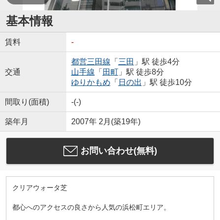
基本情報
賃料
-
都営三田線
「
三田
」駅 徒歩4分
交通
山手線
「
田町
」駅 徒歩8分
ゆりかもめ
「
日の出
」駅 徒歩10分
間取り(面積)
-(-)
築年月
2007年 2月(築19年)
お問い合わせ(無料)
クリアウォータ芝
都心へのアクセスの良さから人気の浜松町エリア。