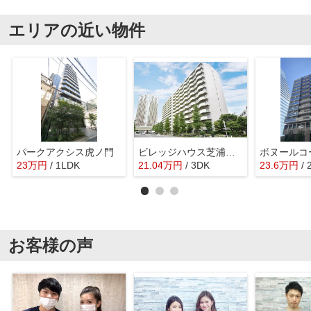
エリアの近い物件
パークアクシス虎ノ門
ビレッジハウス芝浦タワー１号棟
ボヌールコ
23
万
円
/ 1LDK
21.04
万
円
/ 3DK
23.6
万
円
/
お客様の声