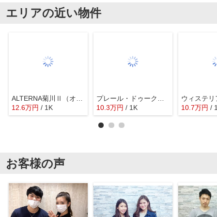
エリアの近い物件
ALTERNA菊川Ⅱ（オルタナ菊川Ⅱ）
プレール・ドゥーク両国
ウィステリ
12.6
万
円
/ 1K
10.3
万
円
/ 1K
10.7
万
円
/ 
お客様の声