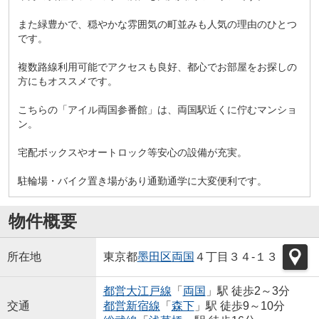
また緑豊かで、穏やかな雰囲気の町並みも人気の理由のひとつ
です。
複数路線利用可能でアクセスも良好、都心でお部屋をお探しの
方にもオススメです。
こちらの「アイル両国参番館」は、両国駅近くに佇むマンショ
ン。
宅配ボックスやオートロック等安心の設備が充実。
駐輪場・バイク置き場があり通勤通学に大変便利です。
物件概要
所在地
東京都
墨田区
両国
４丁目３４-１３
都営大江戸線
「
両国
」駅 徒歩2～3分
交通
都営新宿線
「
森下
」駅 徒歩9～10分