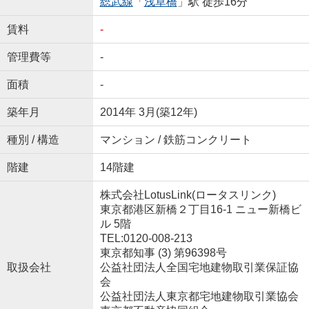
総武線
「
浅草橋
」駅 徒歩16分
賃料
-
管理費等
-
面積
-
築年月
2014年 3月(築12年)
種別 / 構造
マンション / 鉄筋コンクリート
階建
14階建
株式会社LotusLink(ロータスリンク)
東京都港区新橋２丁目16-1 ニュー新橋ビ
ル 5階
TEL:0120-008-213
東京都知事 (3) 第96398号
取扱会社
公益社団法人全国宅地建物取引業保証協
会
公益社団法人東京都宅地建物取引業協会