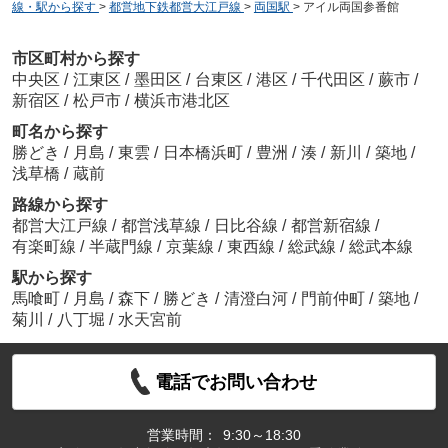
線・駅から探す
>
都営地下鉄都営大江戸線
>
両国駅
>
アイル両国参番館
市区町村から探す
中央区
/
江東区
/
墨田区
/
台東区
/
港区
/
千代田区
/
蕨市
/
新宿区
/
松戸市
/
横浜市港北区
町名から探す
勝どき
/
月島
/
東雲
/
日本橋浜町
/
豊洲
/
湊
/
新川
/
築地
/
浅草橋
/
蔵前
路線から探す
都営大江戸線
/
都営浅草線
/
日比谷線
/
都営新宿線
/
有楽町線
/
半蔵門線
/
京葉線
/
東西線
/
総武線
/
総武本線
駅から探す
馬喰町
/
月島
/
森下
/
勝どき
/
清澄白河
/
門前仲町
/
築地
/
菊川
/
八丁堀
/
水天宮前
電話でお問い合わせ
営業時間：
9:30～18:30