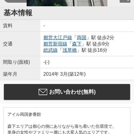
基本情報
賃料
-
都営大江戸線
「
両国
」駅 徒歩2分
交通
都営新宿線
「
森下
」駅 徒歩9分
総武線
「
浅草橋
」駅 徒歩16分
間取り(面積)
-(-)
築年月
2014年 3月(築12年)
お問い合わせ(無料)
アイル両国参番館
森下エリアは都心の側にありながら落ち着いた住環境で、
単身の女性やファミリー層にも大変人気のエリアです。