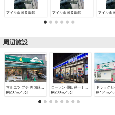
アイル両国参番館
アイル両国参番館
アイル両
周辺施設
マルエツ プチ 両国緑一丁目店
ローソン 墨田緑一丁目店
約237m／3分
約208m／3分
約464m／