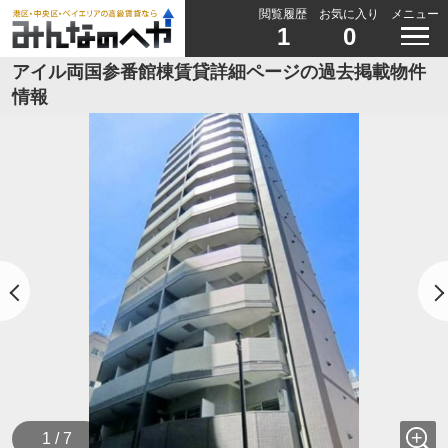
閲覧履歴
お気に入り
メニュー
1
0
アイル両国参番館棟賃貸詳細ページの過去掲載物件
情報
1 / 7