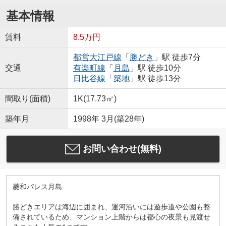
基本情報
賃料
8.5万円
都営大江戸線
「
勝どき
」駅 徒歩7分
交通
有楽町線
「
月島
」駅 徒歩10分
日比谷線
「
築地
」駅 徒歩13分
間取り(面積)
1K(17.73㎡)
築年月
1998年 3月(築28年)
お問い合わせ(無料)
菱和パレス月島
勝どきエリアは海辺に囲まれ、運河沿いには遊歩道や公園も整
備されているため、マンション上階からは都心の夜景も見渡せ