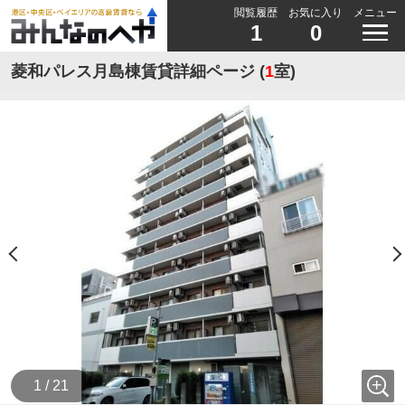
閲覧履歴
お気に入り
メニュー
1
0
菱和パレス月島棟賃貸詳細ページ (
1
室)
1 / 21