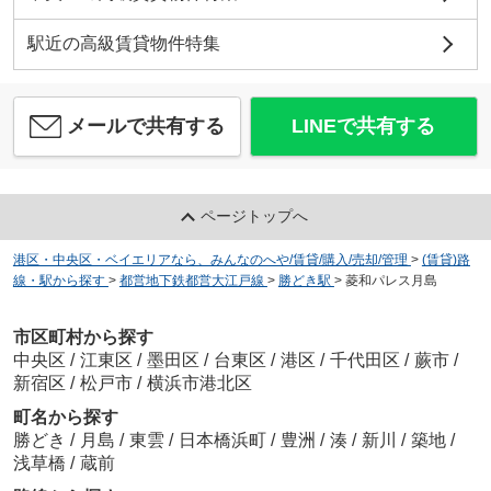
駅近の高級賃貸物件特集
メールで共有する
LINEで共有する
ページトップへ
港区・中央区・ベイエリアなら、みんなのへや/賃貸/購入/売却/管理
>
(賃貸)路
線・駅から探す
>
都営地下鉄都営大江戸線
>
勝どき駅
>
菱和パレス月島
市区町村から探す
中央区
/
江東区
/
墨田区
/
台東区
/
港区
/
千代田区
/
蕨市
/
新宿区
/
松戸市
/
横浜市港北区
町名から探す
勝どき
/
月島
/
東雲
/
日本橋浜町
/
豊洲
/
湊
/
新川
/
築地
/
浅草橋
/
蔵前