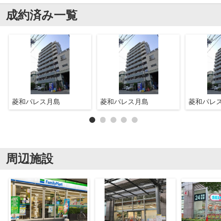
成約済み一覧
菱和パレス月島
菱和パレス月島
菱和パレ
周辺施設