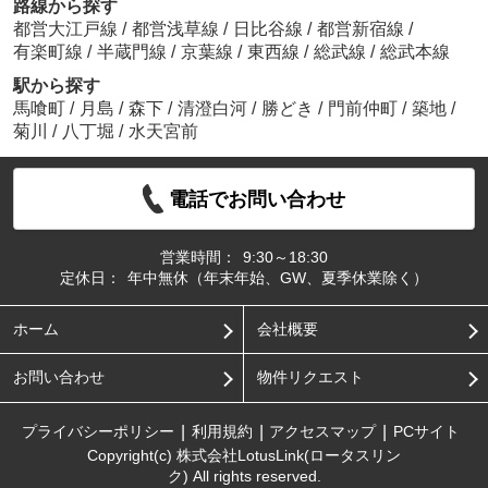
路線から探す
都営大江戸線
/
都営浅草線
/
日比谷線
/
都営新宿線
/
有楽町線
/
半蔵門線
/
京葉線
/
東西線
/
総武線
/
総武本線
駅から探す
馬喰町
/
月島
/
森下
/
清澄白河
/
勝どき
/
門前仲町
/
築地
/
菊川
/
八丁堀
/
水天宮前
電話でお問い合わせ
営業時間：
9:30～18:30
定休日：
年中無休（年末年始、GW、夏季休業除く）
ホーム
会社概要
お問い合わせ
物件リクエスト
プライバシーポリシー
利用規約
アクセスマップ
PCサイト
Copyright(c) 株式会社LotusLink(ロータスリン
ク) All rights reserved.