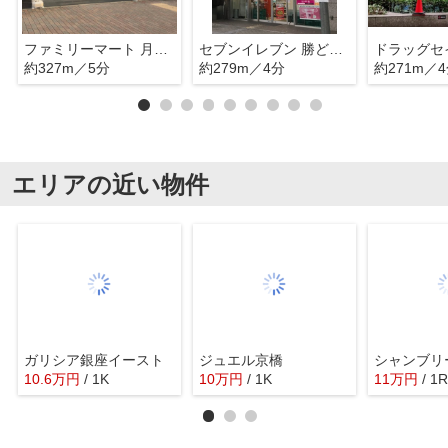
ファミリーマート 月島三丁目店
セブンイレブン 勝どきグロウスタウン店
約327m／5分
約279m／4分
約271m／
エリアの近い物件
ガリシア銀座イースト
ジュエル京橋
シャンブリ
10.6
万
円
/ 1K
10
万
円
/ 1K
11
万
円
/ 1R