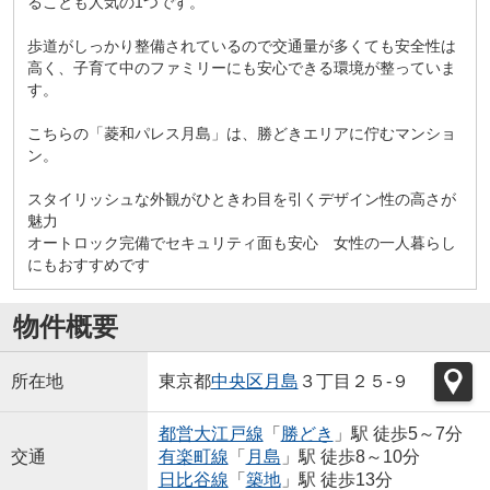
ることも人気の1つです。
歩道がしっかり整備されているので交通量が多くても安全性は
高く、子育て中のファミリーにも安心できる環境が整っていま
す。
こちらの「菱和パレス月島」は、勝どきエリアに佇むマンショ
ン。
スタイリッシュな外観がひときわ目を引くデザイン性の高さが
魅力
オートロック完備でセキュリティ面も安心 女性の一人暮らし
にもおすすめです
物件概要
所在地
東京都
中央区
月島
３丁目２５-９
都営大江戸線
「
勝どき
」駅 徒歩5～7分
交通
有楽町線
「
月島
」駅 徒歩8～10分
日比谷線
「
築地
」駅 徒歩13分