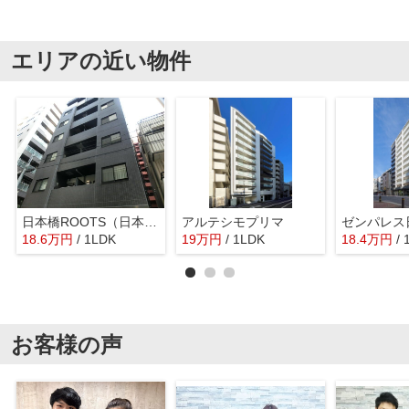
エリアの近い物件
日本橋ROOTS（日本橋ルーツ）
アルテシモプリマ
ゼンパレス
18.6
万
円
/ 1LDK
19
万
円
/ 1LDK
18.4
万
円
/
お客様の声