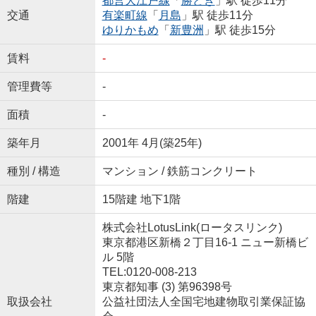
都営大江戸線
「
勝どき
」駅 徒歩11分
交通
有楽町線
「
月島
」駅 徒歩11分
ゆりかもめ
「
新豊洲
」駅 徒歩15分
賃料
-
管理費等
-
面積
-
築年月
2001年 4月(築25年)
種別 / 構造
マンション / 鉄筋コンクリート
階建
15階建 地下1階
株式会社LotusLink(ロータスリンク)
東京都港区新橋２丁目16-1 ニュー新橋ビ
ル 5階
TEL:0120-008-213
東京都知事 (3) 第96398号
取扱会社
公益社団法人全国宅地建物取引業保証協