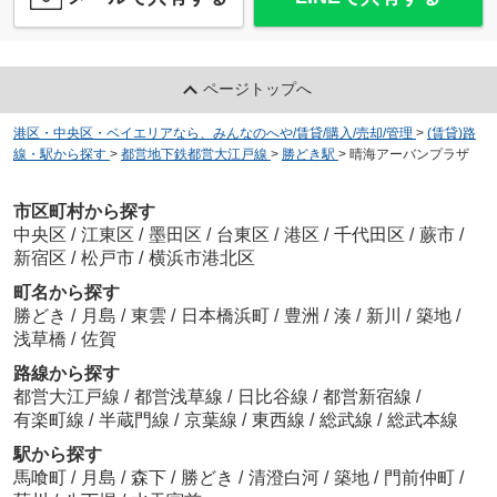
ページトップへ
港区・中央区・ベイエリアなら、みんなのへや/賃貸/購入/売却/管理
>
(賃貸)路
線・駅から探す
>
都営地下鉄都営大江戸線
>
勝どき駅
>
晴海アーバンプラザ
市区町村から探す
中央区
/
江東区
/
墨田区
/
台東区
/
港区
/
千代田区
/
蕨市
/
新宿区
/
松戸市
/
横浜市港北区
町名から探す
勝どき
/
月島
/
東雲
/
日本橋浜町
/
豊洲
/
湊
/
新川
/
築地
/
浅草橋
/
佐賀
路線から探す
都営大江戸線
/
都営浅草線
/
日比谷線
/
都営新宿線
/
有楽町線
/
半蔵門線
/
京葉線
/
東西線
/
総武線
/
総武本線
駅から探す
馬喰町
/
月島
/
森下
/
勝どき
/
清澄白河
/
築地
/
門前仲町
/