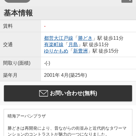
基本情報
賃料
-
都営大江戸線
「
勝どき
」駅 徒歩11分
交通
有楽町線
「
月島
」駅 徒歩11分
ゆりかもめ
「
新豊洲
」駅 徒歩15分
間取り(面積)
-(-)
築年月
2001年 4月(築25年)
お問い合わせ(無料)
晴海アーバンプラザ
勝どきは再開発により、昔ながらの街並みと近代的なタワーマ
ンションのコントラストが魅力の一つになりました。