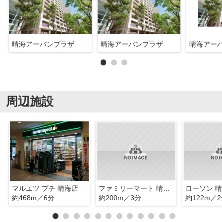
晴海アーバンプラザ
晴海アーバンプラザ
晴海アー
周辺施設
マルエツ プチ 晴海店
ファミリーマート 晴海トリトン店
約468m／6分
約200m／3分
約122m／