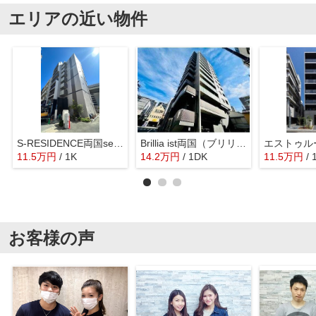
エリアの近い物件
S-RESIDENCE両国serea(エスレジデンス両国セレア)
Brillia ist両国（ブリリアイスト両国）
エストゥル
11.5
万
円
/ 1K
14.2
万
円
/ 1DK
11.5
万
円
/ 
お客様の声