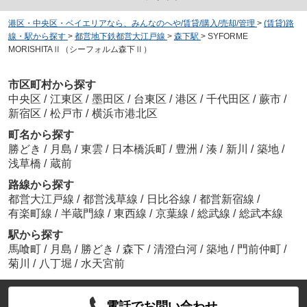
港区・中央区・ベイエリアなら、みんなのへや/賃貸/購入/売却/管理
>
(賃貸)路
線・駅から探す
>
都営地下鉄都営大江戸線
>
森下駅
>
SYFORME
MORISHITAⅡ（シーフォルム森下Ⅱ）
市区町村から探す
中央区
/
江東区
/
墨田区
/
台東区
/
港区
/
千代田区
/
蕨市
/
新宿区
/
松戸市
/
横浜市港北区
町名から探す
勝どき
/
月島
/
東雲
/
日本橋浜町
/
豊洲
/
湊
/
新川
/
築地
/
浅草橋
/
蔵前
路線から探す
都営大江戸線
/
都営浅草線
/
日比谷線
/
都営新宿線
/
有楽町線
/
半蔵門線
/
東西線
/
京葉線
/
総武線
/
総武本線
駅から探す
馬喰町
/
月島
/
勝どき
/
森下
/
清澄白河
/
築地
/
門前仲町
/
菊川
/
八丁堀
/
水天宮前
電話でお問い合わせ