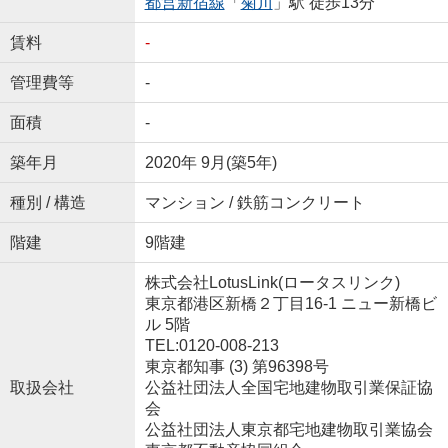
都営新宿線
「
菊川
」駅 徒歩13分
賃料
-
管理費等
-
面積
-
築年月
2020年 9月(築5年)
種別 / 構造
マンション / 鉄筋コンクリート
階建
9階建
株式会社LotusLink(ロータスリンク)
東京都港区新橋２丁目16-1 ニュー新橋ビ
ル 5階
TEL:0120-008-213
東京都知事 (3) 第96398号
取扱会社
公益社団法人全国宅地建物取引業保証協
会
公益社団法人東京都宅地建物取引業協会