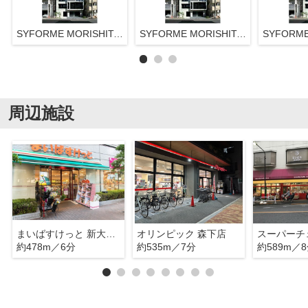
SYFORME MORISHITAⅡ（シーフォルム森下Ⅱ）
SYFORME MORISHITAⅡ（シーフォルム森下Ⅱ）
周辺施設
まいばすけっと 新大橋1丁目店
オリンピック 森下店
約478m／6分
約535m／7分
約589m／