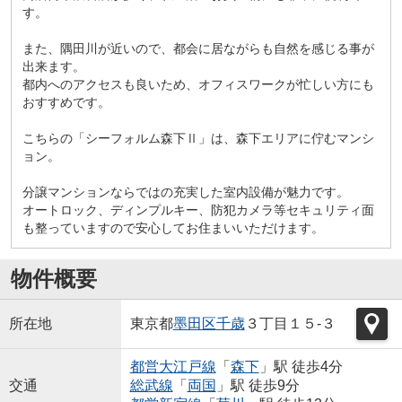
す。
また、隅田川が近いので、都会に居ながらも自然を感じる事が
出来ます。
都内へのアクセスも良いため、オフィスワークが忙しい方にも
おすすめです。
こちらの「シーフォルム森下Ⅱ」は、森下エリアに佇むマンシ
ョン。
分譲マンションならではの充実した室内設備が魅力です。
オートロック、ディンプルキー、防犯カメラ等セキュリティ面
も整っていますので安心してお住まいいただけます。
物件概要
所在地
東京都
墨田区
千歳
３丁目１５-３
都営大江戸線
「
森下
」駅 徒歩4分
交通
総武線
「
両国
」駅 徒歩9分