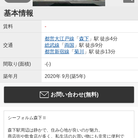
基本情報
賃料
-
都営大江戸線
「
森下
」駅 徒歩4分
交通
総武線
「
両国
」駅 徒歩9分
都営新宿線
「
菊川
」駅 徒歩13分
間取り(面積)
-(-)
築年月
2020年 9月(築5年)
お問い合わせ(無料)
シーフォルム森下Ⅱ
森下駅周辺は静かで、住み心地が良いのが魅力。
商店街や飲食店が多く、私生活のお買い物にも非常に便利で