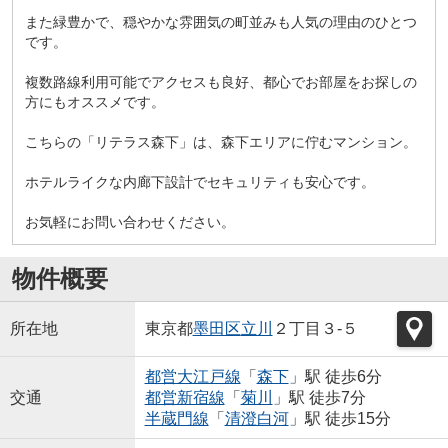
また緑豊かで、穏やかな雰囲気の町並みも人気の理由のひとつ
です。
複数路線利用可能でアクセスも良好、都心でお部屋をお探しの
方にもオススメです。
こちらの「リテラス森下」は、森下エリアに佇むマンション。
ホテルライクな内廊下設計でセキュリティも安心です。
お気軽にお問い合わせください。
物件概要
所在地
東京都
墨田区
立川
２丁目３-５
都営大江戸線
「
森下
」駅 徒歩6分
交通
都営新宿線
「
菊川
」駅 徒歩7分
半蔵門線
「
清澄白河
」駅 徒歩15分