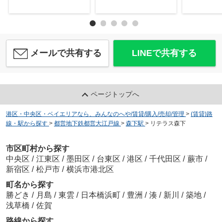
メールで共有する
LINEで共有する
ページトップへ
港区・中央区・ベイエリアなら、みんなのへや/賃貸/購入/売却/管理
>
(賃貸)路
線・駅から探す
>
都営地下鉄都営大江戸線
>
森下駅
>
リテラス森下
市区町村から探す
中央区
/
江東区
/
墨田区
/
台東区
/
港区
/
千代田区
/
蕨市
/
新宿区
/
松戸市
/
横浜市港北区
町名から探す
勝どき
/
月島
/
東雲
/
日本橋浜町
/
豊洲
/
湊
/
新川
/
築地
/
浅草橋
/
佐賀
路線から探す