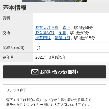
基本情報
賃料
-
都営大江戸線
「
森下
」駅 徒歩6分
交通
都営新宿線
「
菊川
」駅 徒歩7分
半蔵門線
「
清澄白河
」駅 徒歩15分
間取り(面積)
-(-)
築年月
2021年 3月(築5年)
お問い合わせ(無料)
リテラス森下
森下エリアは都心の側にありながら落ち着いた住環境で、
単身の女性やファミリー層にも大変人気のエリアです。