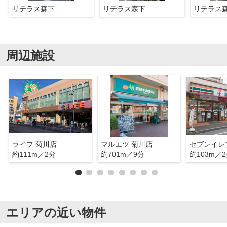
リテラス森下
リテラス森下
リテラス
周辺施設
ライフ 菊川店
マルエツ 菊川店
約111m／2分
約701m／9分
約103m／
エリアの近い物件