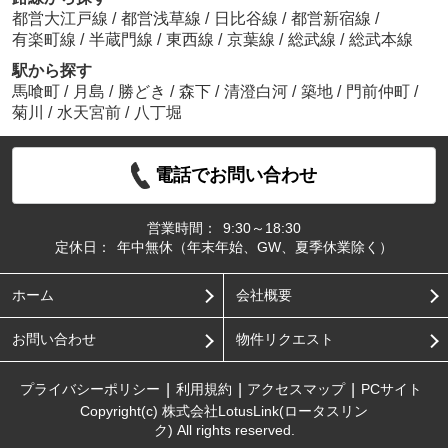
都営大江戸線
/
都営浅草線
/
日比谷線
/
都営新宿線
/
有楽町線
/
半蔵門線
/
東西線
/
京葉線
/
総武線
/
総武本線
駅から探す
馬喰町
/
月島
/
勝どき
/
森下
/
清澄白河
/
築地
/
門前仲町
/
菊川
/
水天宮前
/
八丁堀
電話でお問い合わせ
営業時間：
9:30～18:30
定休日：
年中無休（年末年始、GW、夏季休業除く）
ホーム
会社概要
お問い合わせ
物件リクエスト
プライバシーポリシー
利用規約
アクセスマップ
PCサイト
Copyright(c) 株式会社LotusLink(ロータスリン
ク) All rights reserved.