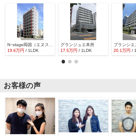
N−stage両国（エヌステージ両国）
グランジュエ本所
ブランシエ
19.6
万
円
/ 1LDK
17.5
万
円
/ 1LDK
20.1
万
円
/
お客様の声