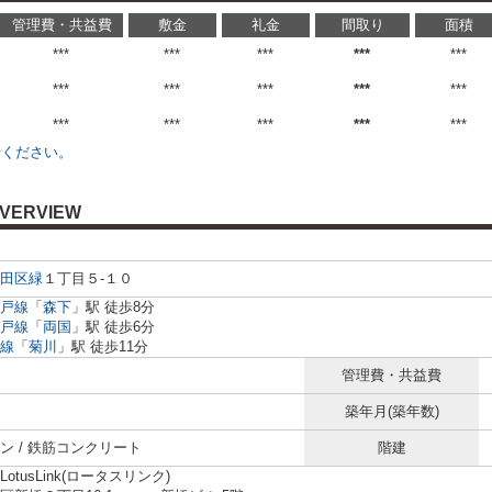
管理費・共益費
敷金
礼金
間取り
面積
***
***
***
***
***
***
***
***
***
***
***
***
***
***
***
せください。
VERVIEW
田区
緑
１丁目５-１０
戸線
「
森下
」駅 徒歩8分
戸線
「
両国
」駅 徒歩6分
線
「
菊川
」駅 徒歩11分
管理費・共益費
築年月(築年数)
ン / 鉄筋コンクリート
階建
otusLink(ロータスリンク)