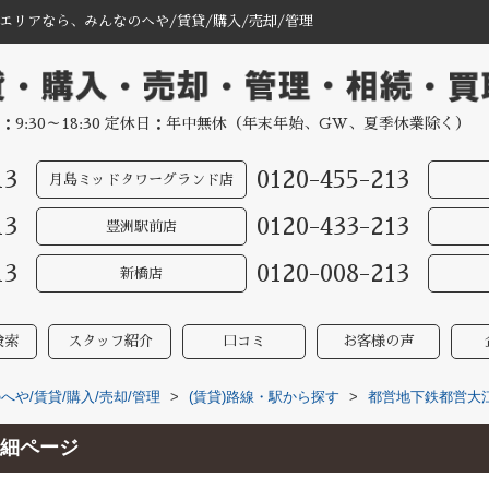
リアなら、みんなのへや/賃貸/購入/売却/管理
：9:30～18:30 定休日：年中無休（年末年始、GW、夏季休業除く）
13
0120-455-213
月島ミッドタワーグランド店
13
0120-433-213
豊洲駅前店
13
0120-008-213
新橋店
検索
スタッフ紹介
口コミ
お客様の声
や/賃貸/購入/売却/管理
>
(賃貸)路線・駅から探す
>
都営地下鉄都営大
細ページ