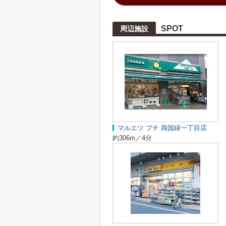
SPOT
周辺施設
マルエツ プチ 両国緑一丁目店
約306m／4分