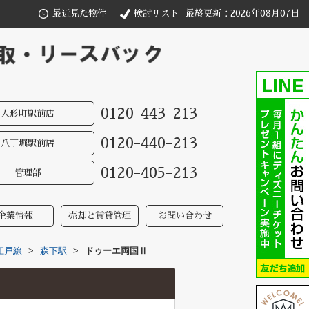
最近見た物件
検討リスト
最終更新：2026年08月07日
0120-443-213
人形町駅前店
0120-440-213
八丁堀駅前店
0120-405-213
管理部
企業情報
売却と賃貸管理
お問い合わせ
江戸線
>
森下駅
>
ドゥーエ両国Ⅱ