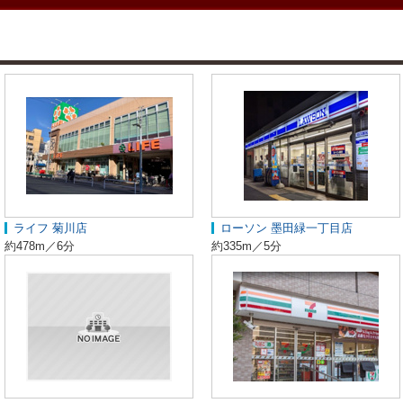
ライフ 菊川店
ローソン 墨田緑一丁目店
約478m／6分
約335m／5分