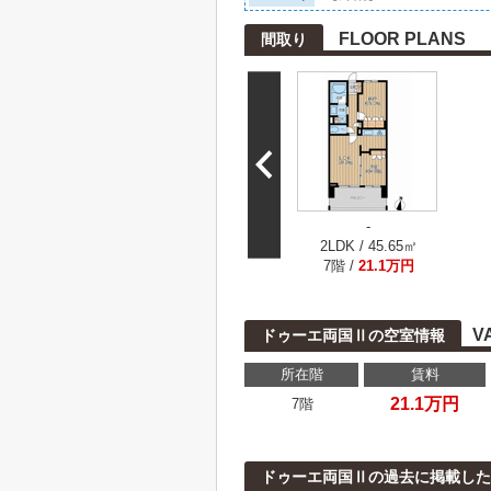
FLOOR PLANS
間取り
-
2LDK / 45.65㎡
7階 /
21.1万円
V
ドゥーエ両国Ⅱの空室情報
所在階
賃料
21.1万円
7階
ドゥーエ両国Ⅱの過去に掲載した