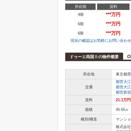
所在階
賃料
***万円
4階
***万円
6階
***万円
6階
現況の確認はお気軽にお問い合わ
O
ドゥーエ両国Ⅱの物件概要
所在地
東京都
墨
都営大江
交通
都営大江
都営新宿
賃料
21.1万円
面積
45.65㎡
種別/構造
マンショ
株式会社L