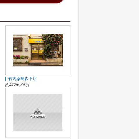
竹内薬局森下店
約472m／6分