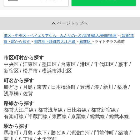
ページトップへ
港区・中央区・ベイエリアなら、みんなのへや/賃貸/購入/売却/管理
>
(賃貸)路
線・駅から探す
>
都営地下鉄都営大江戸線
>
蔵前駅
>
ライトテラス蔵前
市区町村から探す
中央区
/
江東区
/
墨田区
/
台東区
/
港区
/
千代田区
/
蕨市
/
新宿区
/
松戸市
/
横浜市港北区
町名から探す
勝どき
/
月島
/
東雲
/
日本橋浜町
/
豊洲
/
湊
/
新川
/
築地
/
浅草橋
/
佐賀
路線から探す
都営大江戸線
/
都営浅草線
/
日比谷線
/
都営新宿線
/
有楽町線
/
半蔵門線
/
東西線
/
京葉線
/
総武線
/
総武本線
駅から探す
馬喰町
/
月島
/
森下
/
勝どき
/
清澄白河
/
門前仲町
/
築地
/
菊川
/
八丁堀
/
水天宮前