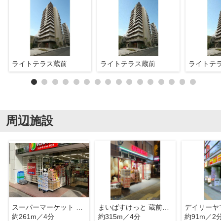
ライトテラス蔵前
ライトテラス蔵前
ライトテ
周辺施設
スーパーマーケット リコス 蔵前2丁目店
まいばすけっと 蔵前駅北店
約261m／4分
約315m／4分
約91m／2