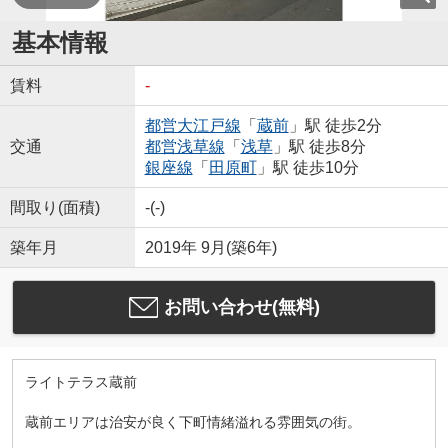
基本情報
賃料
-
都営大江戸線
「
蔵前
」駅 徒歩2分
交通
都営浅草線
「
浅草
」駅 徒歩8分
銀座線
「
田原町
」駅 徒歩10分
間取り(面積)
-(-)
築年月
2019年 9月(築6年)
お問い合わせ(無料)
ライトテラス蔵前
蔵前エリアは治安が良く下町情緒溢れる雰囲気の街。