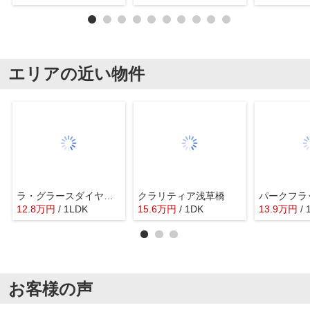
エリアの近い物件
ラ・グラースダイヤモンドマンション秋葉原
クラリティア浅草橋
パークフラ
12.8
万
円
/ 1LDK
15.6
万
円
/ 1DK
13.9
万
円
/ 
お客様の声