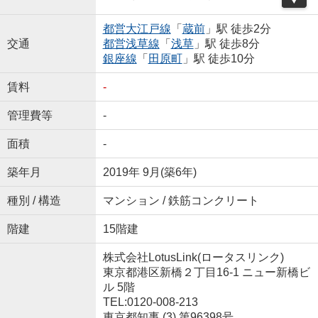
都営大江戸線
「
蔵前
」駅 徒歩2分
交通
都営浅草線
「
浅草
」駅 徒歩8分
銀座線
「
田原町
」駅 徒歩10分
賃料
-
管理費等
-
面積
-
築年月
2019年 9月(築6年)
種別 / 構造
マンション / 鉄筋コンクリート
階建
15階建
株式会社LotusLink(ロータスリンク)
東京都港区新橋２丁目16-1 ニュー新橋ビ
ル 5階
TEL:0120-008-213
東京都知事 (3) 第96398号