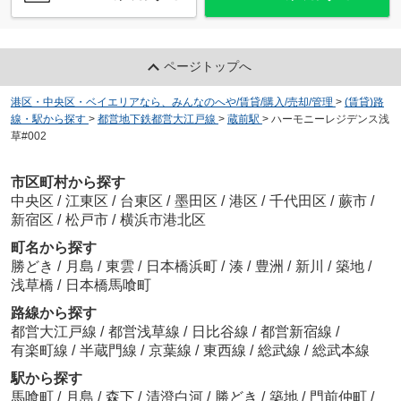
ページトップへ
港区・中央区・ベイエリアなら、みんなのへや/賃貸/購入/売却/管理
>
(賃貸)路
線・駅から探す
>
都営地下鉄都営大江戸線
>
蔵前駅
>
ハーモニーレジデンス浅
草#002
市区町村から探す
中央区
/
江東区
/
台東区
/
墨田区
/
港区
/
千代田区
/
蕨市
/
新宿区
/
松戸市
/
横浜市港北区
町名から探す
勝どき
/
月島
/
東雲
/
日本橋浜町
/
湊
/
豊洲
/
新川
/
築地
/
浅草橋
/
日本橋馬喰町
路線から探す
都営大江戸線
/
都営浅草線
/
日比谷線
/
都営新宿線
/
有楽町線
/
半蔵門線
/
京葉線
/
東西線
/
総武線
/
総武本線
駅から探す
馬喰町
/
月島
/
森下
/
清澄白河
/
勝どき
/
築地
/
門前仲町
/