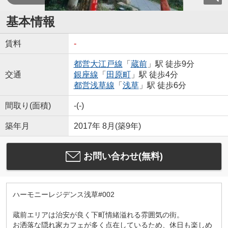
基本情報
賃料
-
都営大江戸線
「
蔵前
」駅 徒歩9分
交通
銀座線
「
田原町
」駅 徒歩4分
都営浅草線
「
浅草
」駅 徒歩6分
間取り(面積)
-(-)
築年月
2017年 8月(築9年)
お問い合わせ(無料)
ハーモニーレジデンス浅草#002
蔵前エリアは治安が良く下町情緒溢れる雰囲気の街。
お洒落な隠れ家カフェが多く点在しているため、休日も楽しめ