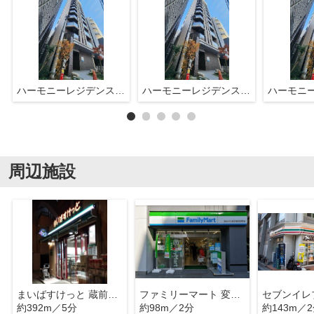
ハーモニーレジデンス浅草#002
ハーモニーレジデンス浅草#002
周辺施設
まいばすけっと 蔵前駅前店
ファミリーマート 変なホテル東京浅草田原町店
約392m／5分
約98m／2分
約143m／