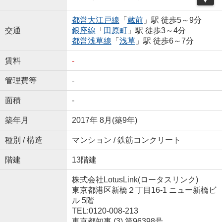
都営大江戸線
「
蔵前
」駅 徒歩5～9分
交通
銀座線
「
田原町
」駅 徒歩3～4分
都営浅草線
「
浅草
」駅 徒歩6～7分
賃料
-
管理費等
-
面積
-
築年月
2017年 8月(築9年)
種別 / 構造
マンション / 鉄筋コンクリート
階建
13階建
株式会社LotusLink(ロータスリンク)
東京都港区新橋２丁目16-1 ニュー新橋ビ
ル 5階
TEL:0120-008-213
東京都知事 (3) 第96398号