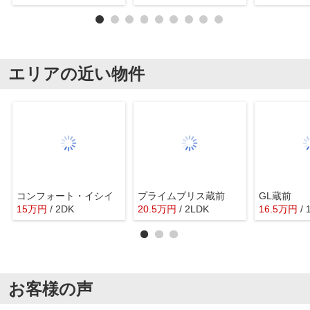
エリアの近い物件
コンフォート・イシイ
プライムブリス蔵前
GL蔵前
15
万
円
/ 2DK
20.5
万
円
/ 2LDK
16.5
万
円
/
お客様の声