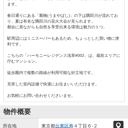
ます。
春日通りにある「厩橋(うまやばし)」の下は隅田川が流れてお
り、夏は有名な隅田川の花火大会が見られます。
都会に居ながらも自然を享受出来る環境は魅力の１つ。
駅周辺にはミニスーパーもあるため、ちょっとした買い物に便
利です。
こちらの「ハーモニーレジデンス浅草#002」は、蔵前エリアに
佇むマンション。
徒歩圏内で複数の路線が利用可能な好立地です。
充実した室内設備で快適にお住まいいただけます。
お気軽にお問い合わせくださいませ。
物件概要
所在地
東京都
台東区
寿
４丁目６-２